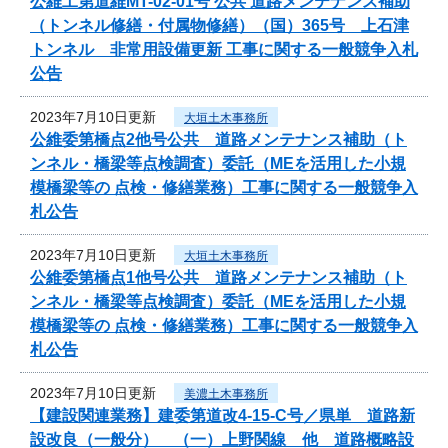
公維工第道維MT-02-01号 公共 道路メンテナンス補助
（トンネル修繕・付属物修繕）（国）365号 上石津
トンネル 非常用設備更新 工事に関する一般競争入札
公告
2023年7月10日更新
大垣土木事務所
公維委第橋点2他号公共 道路メンテナンス補助（ト
ンネル・橋梁等点検調査）委託（MEを活用した小規
模橋梁等の 点検・修繕業務）工事に関する一般競争入
札公告
2023年7月10日更新
大垣土木事務所
公維委第橋点1他号公共 道路メンテナンス補助（ト
ンネル・橋梁等点検調査）委託（MEを活用した小規
模橋梁等の 点検・修繕業務）工事に関する一般競争入
札公告
2023年7月10日更新
美濃土木事務所
【建設関連業務】建委第道改4-15-C号／県単 道路新
設改良（一般分） （一）上野関線 他 道路概略設