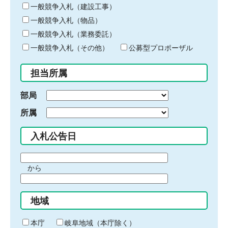
キ
一般競争入札（建設工事）
ー
一般競争入札（物品）
ワ
一般競争入札（業務委託）
ー
ド
一般競争入札（その他）
公募型プロポーザル
を
入
担当所属
力
部局
所属
入札公告日
期
から
間
期
の
間
始
地域
の
ま
終
り
わ
本庁
岐阜地域（本庁除く）