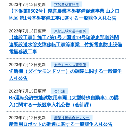
2023年7月13日更新
下呂農林事務所
【下促第0502号】県営農業基盤整備促進事業 山之口
地区 第1号基盤整備工事に関する一般競争入札公告
2023年7月13日更新
東部広域水道事務所
【建設工事】施工Z第1号／国道19号瑞浪恵那道路関
連既設送水管支障移転工事等事業 竹折電食防止設備
電極移設工事
2023年7月13日更新
セラミックス研究所
切断機（ダイヤモンドソー）の調達に関する一般競争
入札公告
2023年7月13日更新
会計課
R5運転免許技能試験用車両（大型特殊自動車）の購
入に関する一般競争入札公告（会計課）
2023年7月12日更新
産業技術総合センター
産業用ロボットの調達に関する一般競争入札公告