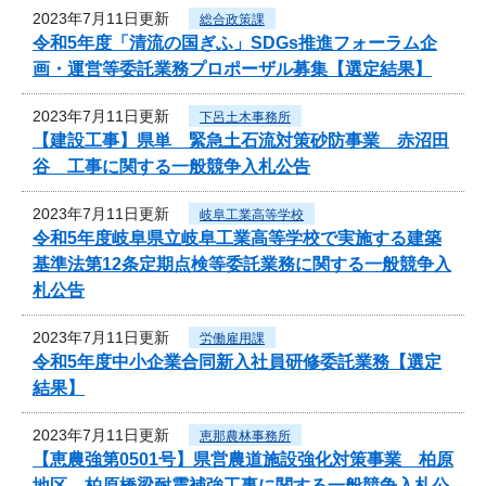
2023年7月11日更新
総合政策課
令和5年度「清流の国ぎふ」SDGs推進フォーラム企
画・運営等委託業務プロポーザル募集【選定結果】
2023年7月11日更新
下呂土木事務所
【建設工事】県単 緊急土石流対策砂防事業 赤沼田
谷 工事に関する一般競争入札公告
2023年7月11日更新
岐阜工業高等学校
令和5年度岐阜県立岐阜工業高等学校で実施する建築
基準法第12条定期点検等委託業務に関する一般競争入
札公告
2023年7月11日更新
労働雇用課
令和5年度中小企業合同新入社員研修委託業務【選定
結果】
2023年7月11日更新
恵那農林事務所
【恵農強第0501号】県営農道施設強化対策事業 柏原
地区 柏原橋梁耐震補強工事に関する一般競争入札公