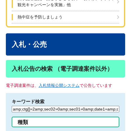
観光キャンペーンを実施」他
熱中症を予防しましょう
本
文
入札・公売
入札公告の検索 （電子調達案件以外）
電子調達案件は、
入札情報公開システム
で公告しています
キーワード検索
検
索
す
種類
る