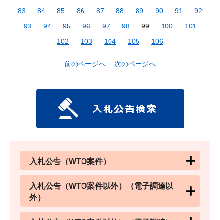
83
84
85
86
87
88
89
90
91
92
93
94
95
96
97
98
99
100
101
102
103
104
105
106
前のページへ
次のページへ
入札公告（WTO案件）
入札公告（WTO案件以外）（電子調達以
外）