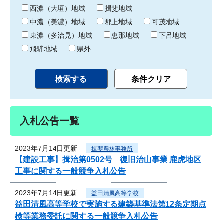
り
西濃（大垣）地域
揖斐地域
中濃（美濃）地域
郡上地域
可茂地域
東濃（多治見）地域
恵那地域
下呂地域
飛騨地域
県外
入札公告一覧
2023年7月14日更新
揖斐農林事務所
【建設工事】揖治第0502号 復旧治山事業 鹿虎地区
工事に関する一般競争入札公告
2023年7月14日更新
益田清風高等学校
益田清風高等学校で実施する建築基準法第12条定期点
検等業務委託に関する一般競争入札公告