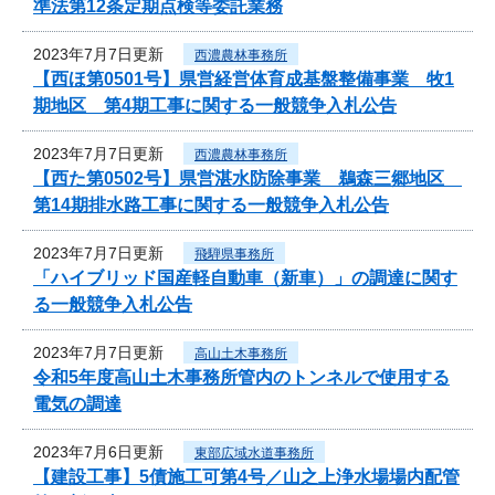
準法第12条定期点検等委託業務
2023年7月7日更新
西濃農林事務所
【西ほ第0501号】県営経営体育成基盤整備事業 牧1
期地区 第4期工事に関する一般競争入札公告
2023年7月7日更新
西濃農林事務所
【西た第0502号】県営湛水防除事業 鵜森三郷地区
第14期排水路工事に関する一般競争入札公告
2023年7月7日更新
飛騨県事務所
「ハイブリッド国産軽自動車（新車）」の調達に関す
る一般競争入札公告
2023年7月7日更新
高山土木事務所
令和5年度高山土木事務所管内のトンネルで使用する
電気の調達
2023年7月6日更新
東部広域水道事務所
【建設工事】5債施工可第4号／山之上浄水場場内配管