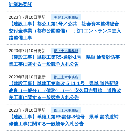
計業務委託
2023年7月10日更新
美濃土木事務所
【建設工事】都公工第1号／公共 社会資本整備総合
交付金事業（都市公園整備） 北口エントランス進入
路整備工事
2023年7月10日更新
郡上土木事務所
【建設工事】単砂工第R5-通砂-1号 県単 通常砂防事
業工事に関する一般競争入札公告
2023年7月10日更新
郡上土木事務所
【建設工事】単建工第道改-5-11-1号 県単 道路新設
改良（一般分）（債務）（一）安久田吉野線 道路改
良工事に関する一般競争入札公告
2023年7月10日更新
郡上土木事務所
【建設工事】単維工第R5舗修-8他号 県単 舗装道補
修他工事に関する一般競争入札公告