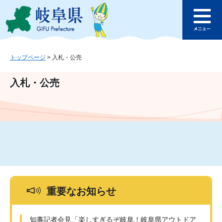
ペ
メ
このページの本文へ
ー
ニ
メ
ジ
ュ
ニ
の
ー
ュ
先
を
ー
頭
飛
トップページ
>
入札・公売
で
ば
す
し
入札・公売
。
て
本
文
へ
重要なお知らせ
知事記者会見「楽しすぎるぞ岐阜！岐阜県アウトドア