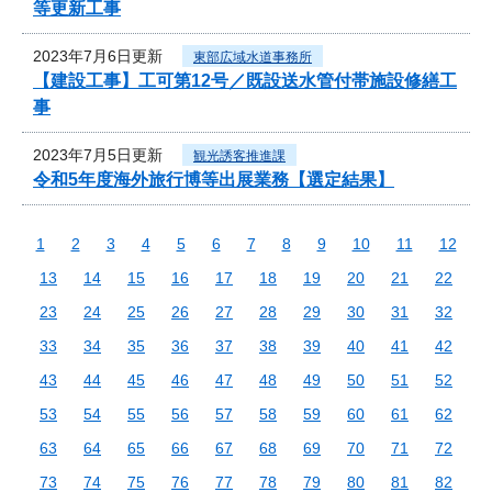
等更新工事
2023年7月6日更新
東部広域水道事務所
【建設工事】工可第12号／既設送水管付帯施設修繕工
事
2023年7月5日更新
観光誘客推進課
令和5年度海外旅行博等出展業務【選定結果】
1
2
3
4
5
6
7
8
9
10
11
12
13
14
15
16
17
18
19
20
21
22
23
24
25
26
27
28
29
30
31
32
33
34
35
36
37
38
39
40
41
42
43
44
45
46
47
48
49
50
51
52
53
54
55
56
57
58
59
60
61
62
63
64
65
66
67
68
69
70
71
72
73
74
75
76
77
78
79
80
81
82