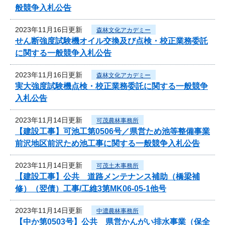
般競争入札公告
2023年11月16日更新
森林文化アカデミー
せん断強度試験機オイル交換及び点検・校正業務委託
に関する一般競争入札公告
2023年11月16日更新
森林文化アカデミー
実大強度試験機点検・校正業務委託に関する一般競争
入札公告
2023年11月14日更新
可茂農林事務所
【建設工事】可池工第0506号／県営ため池等整備事業
前沢地区前沢ため池工事に関する一般競争入札公告
2023年11月14日更新
可茂土木事務所
【建設工事】公共 道路メンテナンス補助（橋梁補
修）（翌債）工事/工維3第MK06-05-1他号
2023年11月14日更新
中濃農林事務所
【中か第0503号】公共 県営かんがい排水事業（保全