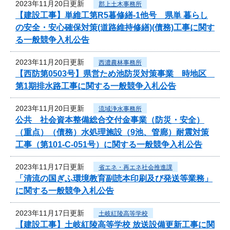
2023年11月20日更新
郡上土木事務所
【建設工事】単維工第R5暮修繕-1他号 県単 暮らし
の安全・安心確保対策(道路維持修繕)(債務)工事に関す
る一般競争入札公告
2023年11月20日更新
西濃農林事務所
【西防第0503号】県営ため池防災対策事業 時地区
第1期排水路工事に関する一般競争入札公告
2023年11月20日更新
流域浄水事務所
公共 社会資本整備総合交付金事業（防災・安全）
（重点）（債務）水処理施設（9池、管廊）耐震対策
工事（第101-C-051号）に関する一般競争入札公告
2023年11月17日更新
省エネ・再エネ社会推進課
「清流の国ぎふ環境教育副読本印刷及び発送等業務」
に関する一般競争入札公告
2023年11月17日更新
土岐紅陵高等学校
【建設工事】土岐紅陵高等学校 放送設備更新工事に関