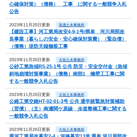
心確保対策）（債務） 工事 に関する一般競争入札
公告
2023年11月20日更新
美濃土木事務所
【建設工事】河工第局改安4-9-1号/県単 河川局部改
良事業（暮らしの安全・安心確保対策費）（緊自債）
（債務）堤防天端舗装工事
2023年11月20日更新
大垣土木事務所
公砂工第急傾R5-25-1号 公共 防災・安全交付金（急傾
斜地崩壊対策事業）（債務）南部1 擁壁工工事に関
する一般競争入札公告
2023年11月20日更新
大垣土木事務所
公維工第交維HT-02-01-3号 公共 通学路緊急対策補助
（翌債）（主）南濃関ケ原線 歩道整備工事に関する
一般競争入札公告
2023年11月20日更新
大垣土木事務所
県河工第局改暮安2-4・河修暮安13号 県単 河川局部改