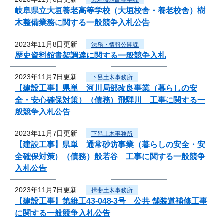
岐阜県立大垣養老高等学校（大垣校舎・養老校舎）樹
木整備業務に関する一般競争入札公告
2023年11月8日更新
法務・情報公開課
歴史資料館書架調達に関する一般競争入札
2023年11月7日更新
下呂土木事務所
【建設工事】県単 河川局部改良事業（暮らしの安
全・安心確保対策）（債務）飛騨川 工事に関する一
般競争入札公告
2023年11月7日更新
下呂土木事務所
【建設工事】県単 通常砂防事業（暮らしの安全・安
全確保対策）（債務）般若谷 工事に関する一般競争
入札公告
2023年11月7日更新
揖斐土木事務所
【建設工事】第維工43-048-3号 公共 舗装道補修工事
に関する一般競争入札公告