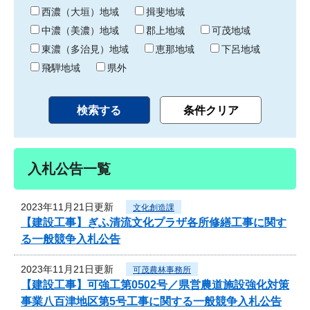
り
西濃（大垣）地域
揖斐地域
中濃（美濃）地域
郡上地域
可茂地域
東濃（多治見）地域
恵那地域
下呂地域
飛騨地域
県外
入札公告一覧
2023年11月21日更新
文化創造課
【建設工事】ぎふ清流文化プラザ各所修繕工事に関す
る一般競争入札公告
2023年11月21日更新
可茂農林事務所
【建設工事】可強工第0502号／県営農道施設強化対策
事業八百津地区第5号工事に関する一般競争入札公告