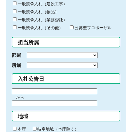
キ
一般競争入札（建設工事）
ー
一般競争入札（物品）
ワ
一般競争入札（業務委託）
ー
ド
一般競争入札（その他）
公募型プロポーザル
を
入
担当所属
力
部局
所属
入札公告日
期
から
間
期
の
間
始
地域
の
ま
終
り
わ
本庁
岐阜地域（本庁除く）