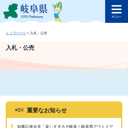
ペ
メ
このページの本文へ
ー
ニ
メ
ジ
ュ
ニ
の
ー
ュ
先
を
ー
頭
飛
トップページ
>
入札・公売
で
ば
す
し
入札・公売
。
て
本
文
へ
重要なお知らせ
知事記者会見「楽しすぎるぞ岐阜！岐阜県アウトドア