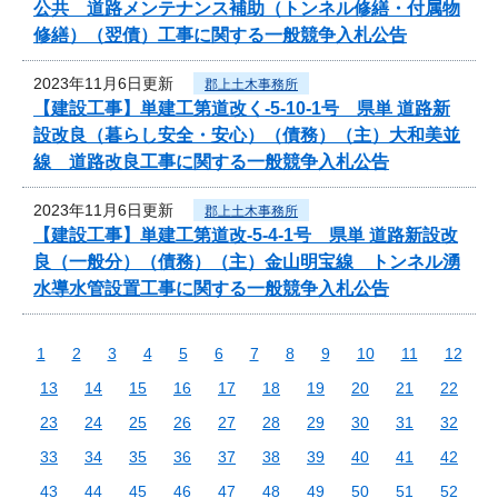
公共 道路メンテナンス補助（トンネル修繕・付属物
修繕）（翌債）工事に関する一般競争入札公告
2023年11月6日更新
郡上土木事務所
【建設工事】単建工第道改く-5-10-1号 県単 道路新
設改良（暮らし安全・安心）（債務）（主）大和美並
線 道路改良工事に関する一般競争入札公告
2023年11月6日更新
郡上土木事務所
【建設工事】単建工第道改-5-4-1号 県単 道路新設改
良（一般分）（債務）（主）金山明宝線 トンネル湧
水導水管設置工事に関する一般競争入札公告
1
2
3
4
5
6
7
8
9
10
11
12
13
14
15
16
17
18
19
20
21
22
23
24
25
26
27
28
29
30
31
32
33
34
35
36
37
38
39
40
41
42
43
44
45
46
47
48
49
50
51
52