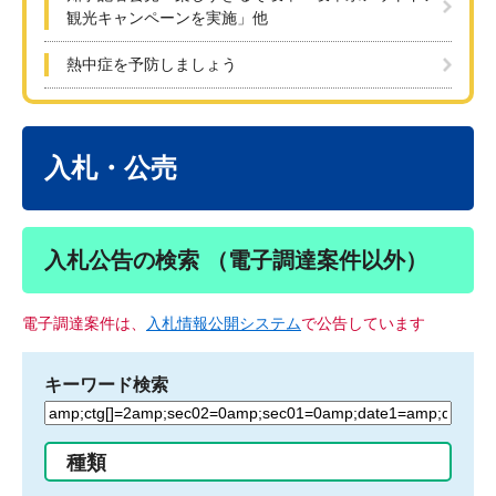
観光キャンペーンを実施」他
熱中症を予防しましょう
本
文
入札・公売
入札公告の検索 （電子調達案件以外）
電子調達案件は、
入札情報公開システム
で公告しています
キーワード検索
検
索
す
種類
る