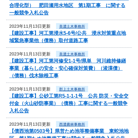
合理化型） 肥田瀬用水地区 第1期工事 に関する
一般競争入札公告
2023年11月13日更新
美濃土木事務所
【建設工事】河工第浸水5-6号/公共 浸水対策重点地
域緊急事業他（債務）取付道路工事
2023年11月13日更新
美濃土木事務所
【建設工事】河工第河修安1-1号/県単 河川維持修繕
事業（暮らしの安全・安心確保対策費）（浚渫債）
（債務）伐木除根工事
2023年11月13日更新
郡上土木事務所
【建設工事】公砂工第R5-1-1-1号 公共 防災・安全交
付金（火山砂防事業）（債務）工事に関する一般競争
入札公告
2023年11月13日更新
西濃農林事務所
【債西池第0503号】県営ため池等整備事業 東蛇池地