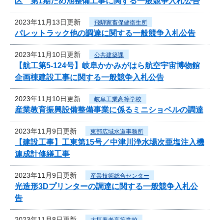
区 第1期ため池整備工事に関する一般競争入札公告
2023年11月13日更新
飛騨家畜保健衛生所
パレットラック他の調達に関する一般競争入札公告
2023年11月10日更新
公共建築課
【航工第5-124号】岐阜かかみがはら航空宇宙博物館
企画棟建設工事に関する一般競争入札公告
2023年11月10日更新
岐阜工業高等学校
産業教育振興設備整備事業に係るミニショベルの調達
2023年11月9日更新
東部広域水道事務所
【建設工事】工東第15号／中津川浄水場次亜塩注入機
連成計修繕工事
2023年11月9日更新
産業技術総合センター
光造形3Dプリンターの調達に関する一般競争入札公
告
2023年11月8日更新
大垣養老高等学校