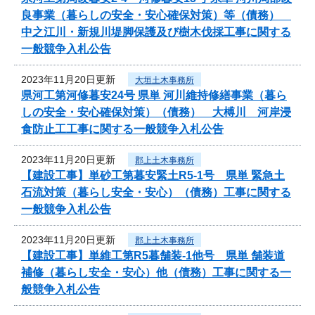
良事業（暮らしの安全・安心確保対策）等（債務）
中之江川・新規川堤脚保護及び樹木伐採工事に関する
一般競争入札公告
2023年11月20日更新
大垣土木事務所
県河工第河修暮安24号 県単 河川維持修繕事業（暮ら
しの安全・安心確保対策）（債務） 大榑川 河岸浸
食防止工工事に関する一般競争入札公告
2023年11月20日更新
郡上土木事務所
【建設工事】単砂工第暮安緊土R5-1号 県単 緊急土
石流対策（暮らし安全・安心）（債務）工事に関する
一般競争入札公告
2023年11月20日更新
郡上土木事務所
【建設工事】単維工第R5暮舗装-1他号 県単 舗装道
補修（暮らし安全・安心）他（債務）工事に関する一
般競争入札公告