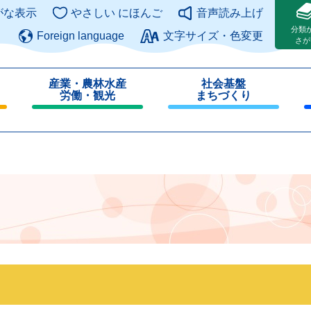
このページの本文へ
がな表示
やさしい にほんご
音声読み上げ
分類
Foreign language
文字サイズ・色変更
さが
産業・農林水産
社会基盤
労働・観光
まちづくり
閉
閉
じ
じ
る
る