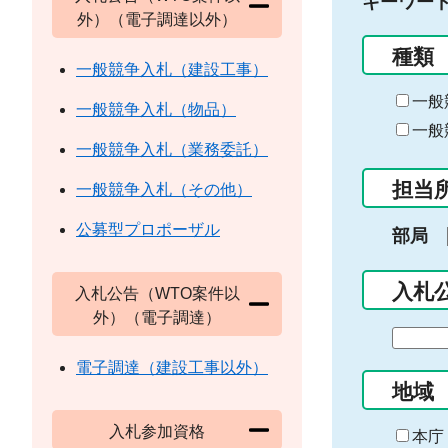
キーワー
外）（電子調達以外）
種類
一般競争入札（建設工事）
一般
一般競争入札（物品）
一般
一般競争入札（業務委託）
担当
一般競争入札（その他）
公募型プロポーザル
部局
入札
入札公告（WTO案件以
外）（電子調達）
期
間
電子調達（建設工事以外）
の
地域
始
入札参加資格
ま
本庁