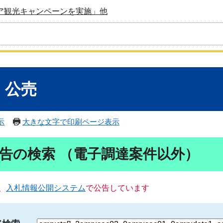
ア観光キャンペーンを実施」他
・公売
示
大きな文字で印刷ページ表示
告の検索 （電子調達案件以外）
、
入札情報公開システム
で公告しています