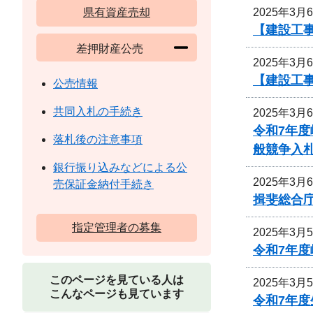
2025年3月
県有資産売却
【建設工
差押財産公売
2025年3月
【建設工事
公売情報
共同入札の手続き
2025年3月
令和7年
落札後の注意事項
般競争入
銀行振り込みなどによる公
2025年3月
売保証金納付手続き
揖斐総合
指定管理者の募集
2025年3月
令和7年
このページを見ている人は
2025年3月
こんなページも見ています
令和7年