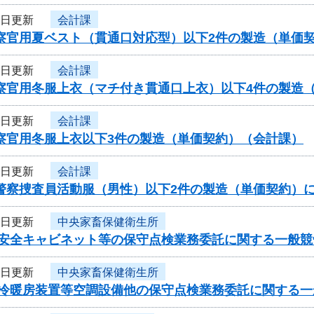
5日更新
会計課
警察官用夏ベスト（貫通口対応型）以下2件の製造（単価
5日更新
会計課
警察官用冬服上衣（マチ付き貫通口上衣）以下4件の製造
5日更新
会計課
警察官用冬服上衣以下3件の製造（単価契約）（会計課）
5日更新
会計課
県警察捜査員活動服（男性）以下2件の製造（単価契約）
5日更新
中央家畜保健衛生所
度安全キャビネット等の保守点検業務委託に関する一般
5日更新
中央家畜保健衛生所
度冷暖房装置等空調設備他の保守点検業務委託に関する