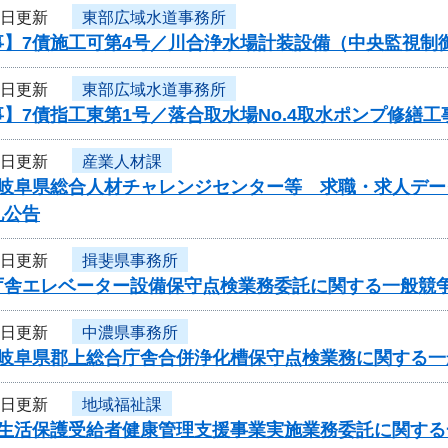
6日更新
東部広域水道事務所
事】7債施工可第4号／川合浄水場計装設備（中央監視制
6日更新
東部広域水道事務所
】7債指工東第1号／落合取水場No.4取水ポンプ修繕工
6日更新
産業人材課
度岐阜県総合人材チャレンジセンター等 求職・求人デ
札公告
6日更新
揖斐県事務所
庁舎エレベーター設備保守点検業務委託に関する一般競
5日更新
中濃県事務所
度岐阜県郡上総合庁舎合併浄化槽保守点検業務に関する一
5日更新
地域福祉課
度生活保護受給者健康管理支援事業実施業務委託に関する