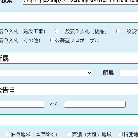
ド検索
検
索
す
る
キ
競争入札（建設工事）
一般競争入札（物品）
一般競
ー
競争入札（その他）
公募型プロポーザル
ワ
ー
所属
ド
を
所属
入
力
公告日
から
期
間
の
終
わ
岐阜地域（本庁除く）
西濃（大垣）地域
揖斐