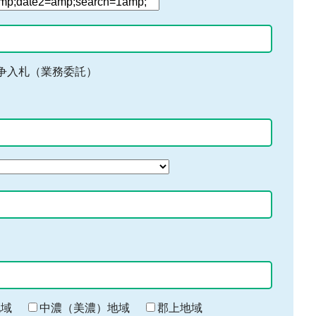
争入札（業務委託）
地域
中濃（美濃）地域
郡上地域