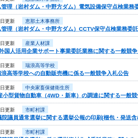
ム管理（岩村ダム・中野方ダム）電気設備保守点検業務
4日更新
恵那土木事務所
ム管理（岩村ダム・中野方ダム）CCTV保守点検業務委
4日更新
産業人材課
度外国人活用企業サポート事業委託業務に関する一般競争
4日更新
瑞浪高等学校
瑞浪高等学校への自動販売機に係る一般競争入札公告
4日更新
中央家畜保健衛生所
国産小型貨物自動車（4WD・新車）の調達に関する一般
4日更新
市町村課
議院議員通常選挙に関する選挙公報の印刷(梱包・発送含
4日更新
市町村課