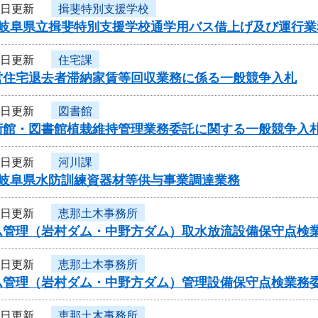
5日更新
揖斐特別支援学校
度岐阜県立揖斐特別支援学校通学用バス借上げ及び運行
4日更新
住宅課
営住宅退去者滞納家賃等回収業務に係る一般競争入札
4日更新
図書館
術館・図書館植栽維持管理業務委託に関する一般競争入
4日更新
河川課
度岐阜県水防訓練資器材等供与事業調達業務
4日更新
恵那土木事務所
ム管理（岩村ダム・中野方ダム）取水放流設備保守点検
4日更新
恵那土木事務所
ム管理（岩村ダム・中野方ダム）管理設備保守点検業務
4日更新
恵那土木事務所