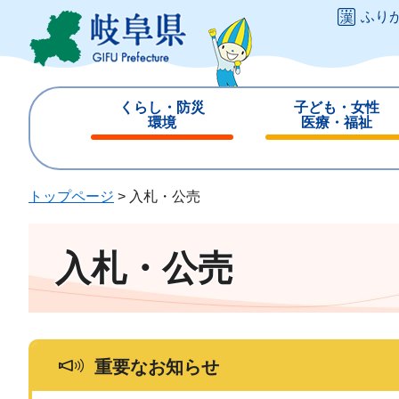
ペ
メ
ふり
ー
ニ
ジ
ュ
の
ー
先
を
くらし・防災
子ども・女性
頭
飛
環境
医療・福祉
で
ば
閉
閉
す
し
じ
じ
。
て
る
る
トップページ
>
入札・公売
本
文
へ
入札・公売
重要なお知らせ