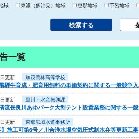
り
地域
東濃（多治見）地域
恵那地域
下呂地域
告一覧
6日更新
加茂農林高等学校
度飛騨牛育成・肥育用飼料の単価契約に関する一般競争入
6日更新
里川・水産振興課
度清流長良川あゆパーク大型テント設置業務に関する一般
6日更新
東部広域水道事務所
事】施工可第6号／川合浄水場空気圧式制水弁等更新工事