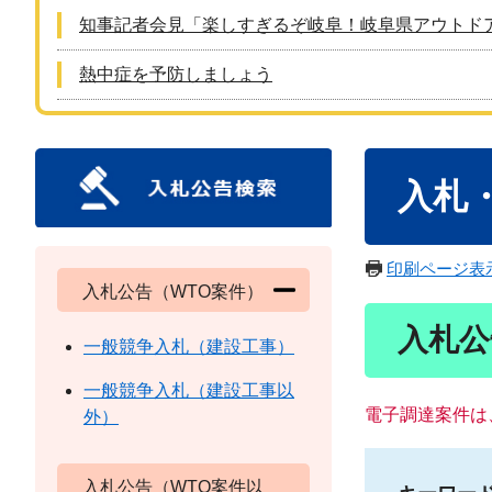
知事記者会見「楽しすぎるぞ岐阜！岐阜県アウトド
熱中症を予防しましょう
本
入札
文
印刷ページ表
入札公告（WTO案件）
入札公
一般競争入札（建設工事）
一般競争入札（建設工事以
電子調達案件は
外）
入札公告（WTO案件以