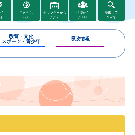
検索して
から
目的から
カレンダーから
組織から
さがす
す
さがす
さがす
さがす
教育・文化
県政情報
スポーツ・青少年
閉
閉
じ
じ
る
る