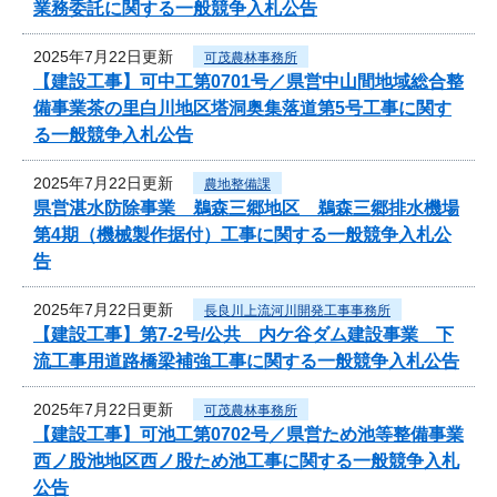
業務委託に関する一般競争入札公告
2025年7月22日更新
可茂農林事務所
【建設工事】可中工第0701号／県営中山間地域総合整
備事業茶の里白川地区塔洞奥集落道第5号工事に関す
る一般競争入札公告
2025年7月22日更新
農地整備課
県営湛水防除事業 鵜森三郷地区 鵜森三郷排水機場
第4期（機械製作据付）工事に関する一般競争入札公
告
2025年7月22日更新
長良川上流河川開発工事事務所
【建設工事】第7-2号/公共 内ケ谷ダム建設事業 下
流工事用道路橋梁補強工事に関する一般競争入札公告
2025年7月22日更新
可茂農林事務所
【建設工事】可池工第0702号／県営ため池等整備事業
西ノ股池地区西ノ股ため池工事に関する一般競争入札
公告