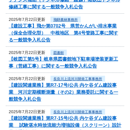
修繕工事に関する一般競争入札公告
2025年7月22日更新
飛騨農林事務所
【建設工事】飛か第0702号 県営かんがい排水事業
（保全合理化型） 中根地区 第4号管路工事に関す
る一般競争入札公告
2025年7月22日更新
図書館
【岐図工第5号】岐阜県図書館地下駐車場塗装更新工
事（営繕工事）に関する一般競争入札公告
2025年7月22日更新
長良川上流河川開発工事事務所
【建設関連業務】第R7-17号/公共 内ケ谷ダム建設事
業 河川定期横断測量（その2）業務委託に関する一
般競争入札公告
2025年7月22日更新
長良川上流河川開発工事事務所
【建設関連業務】第R7-15号/公共 内ケ谷ダム建設事
業 試験湛水時放流能力増強設備（スクリーン）設計