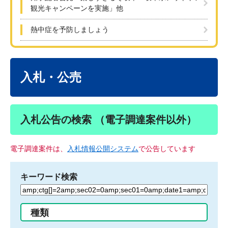
観光キャンペーンを実施」他
熱中症を予防しましょう
本
文
入札・公売
入札公告の検索 （電子調達案件以外）
電子調達案件は、
入札情報公開システム
で公告しています
キーワード検索
検
索
す
種類
る