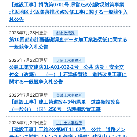
【建設工事】揖防第0701号 県営ため池防災対策事業
北坂地区 北坂集落排水路改修工事に関する一般競争入
札公告
2025年7月23日更新
都市政策課
第10回都市計画基礎調査データ加工業務委託に関する
一般競争入札公告
2025年7月22日更新
大垣土木事務所
公建工第交建防31-A01-032-2号 公共 防災・安全交
付金（改築） （一）上石津多賀線 道路改良工事に
関する一般競争入札公告
2025年7月22日更新
美濃土木事務所
【建設工事】建工第道改4-3号/県単 道路新設改良
（一般分）（国）256号 防護柵設置工事
2025年7月22日更新
古川土木事務所
【建設工事】工維2公第MT-11-02号 公共 道路メン
テナンス補助（トンネル修繕・繰越）猪臥山トンネル