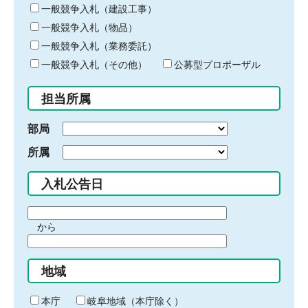
キ
一般競争入札（建設工事）
ー
一般競争入札（物品）
ワ
一般競争入札（業務委託）
ー
ド
一般競争入札（その他）
公募型プロポーザル
を
入
担当所属
力
部局
所属
入札公告日
期
から
間
期
の
間
始
地域
の
ま
終
り
わ
本庁
岐阜地域（本庁除く）