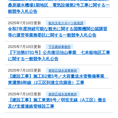
桑原揚水機場1期地区 電気設備第2号工事に関する一
般競争入札公告
2025年7月10日更新
観光文化スポーツ政策課
令和7年度持続可能な観光に関する国際機関公認講習
等の運営等業務委託に関する一般競争入札公告
2025年7月10日更新
下呂農林事務所
【下治第0701号】公共復旧治山事業 七本栃地区工事
に関する一般競争入札公告
2025年7月10日更新
東部広域水道事務所
【建設工事】施工B2第5号／大容量送水管整備事業
東濃第6幹線（2工区到達立坑築造）工事
2025年7月10日更新
東部広域水道事務所
【建設工事】施工東第9号／明世支線（A工区）撤去
及び支援連絡管移設工事