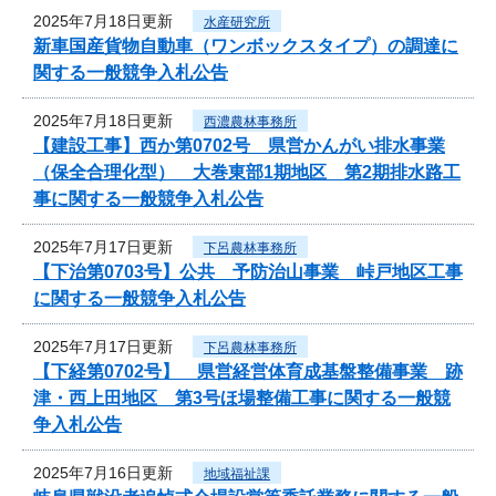
2025年7月18日更新
水産研究所
新車国産貨物自動車（ワンボックスタイプ）の調達に
関する一般競争入札公告
2025年7月18日更新
西濃農林事務所
【建設工事】西か第0702号 県営かんがい排水事業
（保全合理化型） 大巻東部1期地区 第2期排水路工
事に関する一般競争入札公告
2025年7月17日更新
下呂農林事務所
【下治第0703号】公共 予防治山事業 峠戸地区工事
に関する一般競争入札公告
2025年7月17日更新
下呂農林事務所
【下経第0702号】 県営経営体育成基盤整備事業 跡
津・西上田地区 第3号ほ場整備工事に関する一般競
争入札公告
2025年7月16日更新
地域福祉課