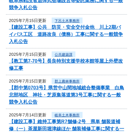
岐阜県戦没者追悼式会場設営等委託業務に関する一般
競争入札公告
2025年7月15日更新
下呂土木事務所
【建設工事】公共 防災・安全交付金他 川上2期バ
イパス工区 道路改良（債務）工事に関する一般競争
入札公告
2025年7月15日更新
公共建築課
【教工第7-70号】長良特別支援学校本館等屋上外壁改
修工事
2025年7月15日更新
郡上農林事務所
【郡中第0703号】県営中山間地域総合整備事業 白鳥
北部地区 神社・芝原集落道第3号工事に関する一般
競争入札公告
2025年7月14日更新
岐阜土木事務所
【建設工事】維持工事第R7舗修-2号 県単 舗装道補
修（一）茶屋新田堀津線ほか 舗装補修工事に関する一