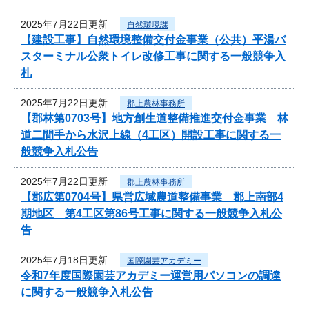
2025年7月22日更新
自然環境課
【建設工事】自然環境整備交付金事業（公共）平湯バ
スターミナル公衆トイレ改修工事に関する一般競争入
札
2025年7月22日更新
郡上農林事務所
【郡林第0703号】地方創生道整備推進交付金事業 林
道二間手から水沢上線（4工区）開設工事に関する一
般競争入札公告
2025年7月22日更新
郡上農林事務所
【郡広第0704号】県営広域農道整備事業 郡上南部4
期地区 第4工区第86号工事に関する一般競争入札公
告
2025年7月18日更新
国際園芸アカデミー
令和7年度国際園芸アカデミー運営用パソコンの調達
に関する一般競争入札公告