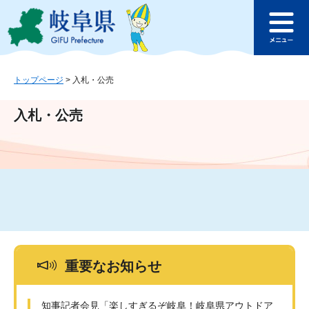
ペ
メ
このページの本文へ
ー
ニ
メ
ジ
ュ
ニ
の
ー
ュ
先
を
ー
頭
飛
トップページ
>
入札・公売
で
ば
す
し
入札・公売
。
て
本
文
へ
重要なお知らせ
知事記者会見「楽しすぎるぞ岐阜！岐阜県アウトドア