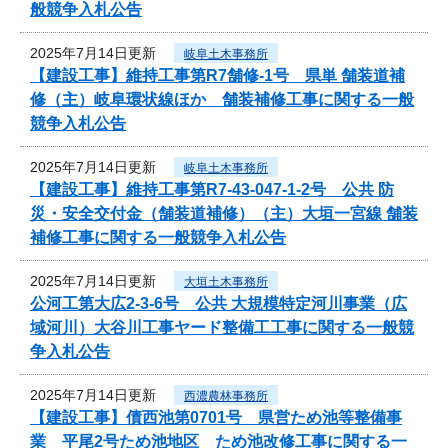
般競争入札公告
2025年7月14日更新
岐阜土木事務所
【建設工事】維持工事第R7舗修-1号 県単 舗装道補
修（主）岐阜環状線ほか 舗装補修工事に関する一般
競争入札公告
2025年7月14日更新
岐阜土木事務所
【建設工事】維持工事第R7-43-047-1-2号 公共 防
災・安全交付金（舗装道補修）（主）大垣一宮線 舗装
補修工事に関する一般競争入札公告
2025年7月14日更新
大垣土木事務所
公河工第大広2-3-6号 公共 大規模特定河川事業（広
域河川）大谷川工事ヤード整備工工事に関する一般競
争入札公告
2025年7月14日更新
西濃農林事務所
【建設工事】債西池第0701号 県営ため池等整備事
業 平尾2号ため池地区 ため池改修工事に関する一