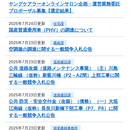
ヤングケアラーオンラインサロン企画・運営業務委託
プロポーザル募集【選定結果】
2025年7月24日更新
住宅課
国産普通乗用車（PHV）の調達について
2025年7月23日更新
農政課
空調服の調達に関する一般競争入札公告
2025年7月23日更新
道路建設課
公共 道路改築（道路メンテナンス事業） （主）川島
三輪線 （仮称）新藍川橋（P2－A2間）上部工事に関
する一般競争入札公告
2025年7月23日更新
道路建設課
公共 防災・安全交付金（改築）（債務） （一）大垣
江南線（仮称）長良川新橋下部工事（P7、P8）に関
する一般競争入札公告
2025年7月23日更新
揖斐農林事務所