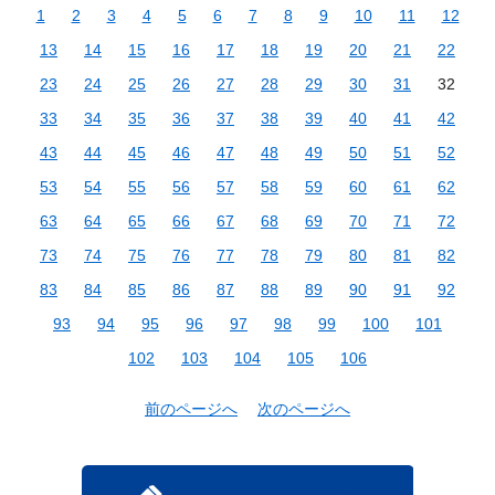
1
2
3
4
5
6
7
8
9
10
11
12
13
14
15
16
17
18
19
20
21
22
23
24
25
26
27
28
29
30
31
32
33
34
35
36
37
38
39
40
41
42
43
44
45
46
47
48
49
50
51
52
53
54
55
56
57
58
59
60
61
62
63
64
65
66
67
68
69
70
71
72
73
74
75
76
77
78
79
80
81
82
83
84
85
86
87
88
89
90
91
92
93
94
95
96
97
98
99
100
101
102
103
104
105
106
前のページへ
次のページへ