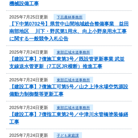
機械設備工事
2025年7月25日更新
下呂農林事務所
【下中第0702号】県営中山間地域総合整備事業 益田
南部地区 川下・野尻第1用水、向上小野泉用水工事
に関する一般競争入札公告
2025年7月24日更新
東部広域水道事務所
【建設工事】7債施工東第3号／既設管更新事業 武並
支線送水管更新（7工区JR横断）推進工事
2025年7月24日更新
東部広域水道事務所
【建設工事】7債施工可第5号／山之上浄水場空気源設
備動力制御盤等更新工事
2025年7月24日更新
東部広域水道事務所
【建設工事】7債指工東第2号／中津川水管橋塗装修繕
工事
2025年7月24日更新
子ども家庭課