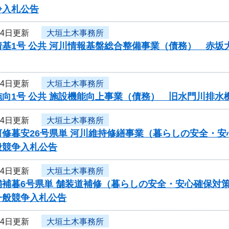
争入札公告
月4日更新
大垣土木事務所
情基1号 公共 河川情報基盤総合整備事業（債務） 赤
月4日更新
大垣土木事務所
施向1号 公共 施設機能向上事業（債務） 旧水門川排
月4日更新
大垣土木事務所
河修暮安26号県単 河川維持修繕事業（暮らしの安全・
般競争入札公告
月4日更新
大垣土木事務所
舗補暮6号県単 舗装道補修（暮らしの安全・安心確保対
一般競争入札公告
月4日更新
大垣土木事務所