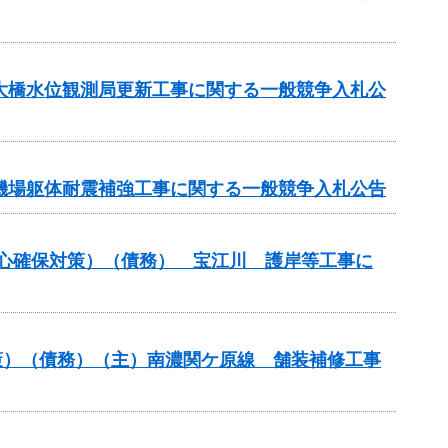
坂大橋水位観測局更新工事に関する一般競争入札公
水機場躯体耐震補強工事に関する一般競争入札公告
安心確保対策）（債務） 宝江川 護岸等工事に
策）（債務）（主）南濃関ケ原線 舗装補修工事