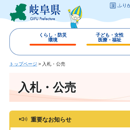
ペ
メ
ふり
ー
ニ
ジ
ュ
の
ー
先
を
くらし・防災
子ども・女性
頭
飛
環境
医療・福祉
で
ば
閉
閉
す
し
じ
じ
。
て
る
る
トップページ
>
入札・公売
本
文
へ
入札・公売
重要なお知らせ