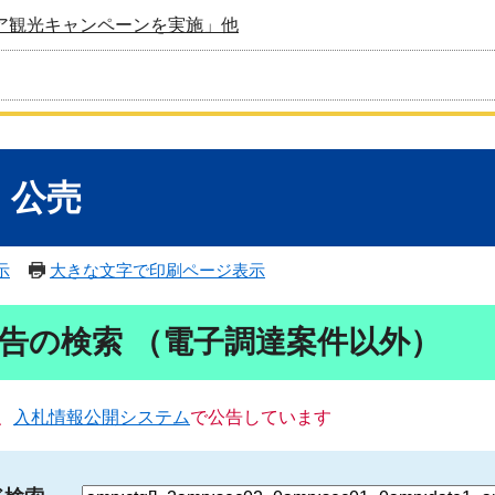
ア観光キャンペーンを実施」他
・公売
示
大きな文字で印刷ページ表示
告の検索 （電子調達案件以外）
、
入札情報公開システム
で公告しています