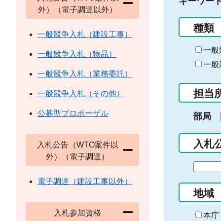
キーワー
外）（電子調達以外）
種類
一般競争入札（建設工事）
一般
一般競争入札（物品）
一般
一般競争入札（業務委託）
担当
一般競争入札（その他）
公募型プロポーザル
部局
入札
入札公告（WTO案件以
外）（電子調達）
期
間
電子調達（建設工事以外）
の
地域
始
入札参加資格
ま
本庁