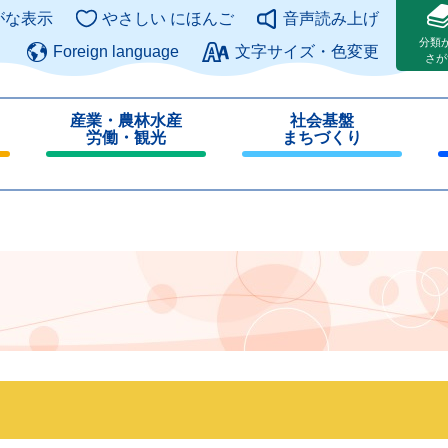
このページの本文へ
がな表示
やさしい にほんご
音声読み上げ
分類
Foreign language
文字サイズ・色変更
さが
産業・農林水産
社会基盤
労働・観光
まちづくり
閉
閉
じ
じ
る
る