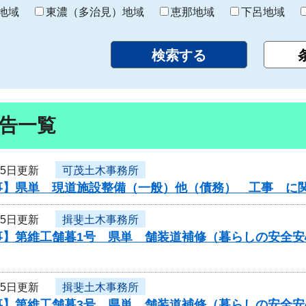
り
地域
東濃（多治見）地域
恵那地域
下呂地域
告一覧
月5日更新
可茂土木事務所
事】県単 現道施設整備（一般）他（債務） 工事 に
月5日更新
揖斐土木事務所
事】第維工舗暮1号 県単 舗装道補修（暮らしの安全
月5日更新
揖斐土木事務所
事】第維工舗暮3号 県単 舗装道補修（暮らしの安全