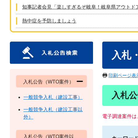
知事記者会見「楽しすぎるぞ岐阜！岐阜県アウトド
熱中症を予防しましょう
本
入札
文
印刷ページ表
入札公告（WTO案件）
入札公
一般競争入札（建設工事）
一般競争入札（建設工事以
電子調達案件は
外）
入札公告（WTO案件以