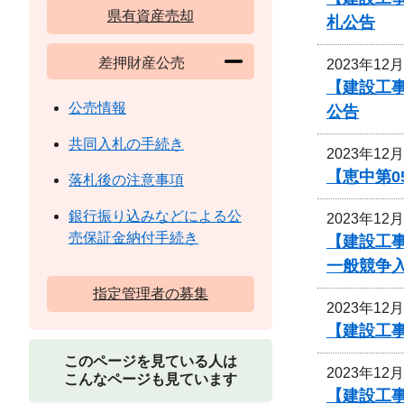
県有資産売却
札公告
差押財産公売
2023年12
【建設工
公売情報
公告
共同入札の手続き
2023年12
【恵中第
落札後の注意事項
銀行振り込みなどによる公
2023年12
売保証金納付手続き
【建設工
一般競争
指定管理者の募集
2023年12
【建設工事
このページを見ている人は
2023年12
こんなページも見ています
【建設工