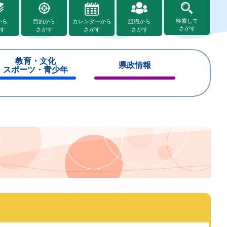
検索して
から
目的から
カレンダーから
組織から
さがす
す
さがす
さがす
さがす
教育・文化
県政情報
スポーツ・青少年
閉
閉
じ
じ
る
る