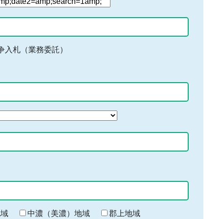
争入札（業務委託）
地域
中濃（美濃）地域
郡上地域