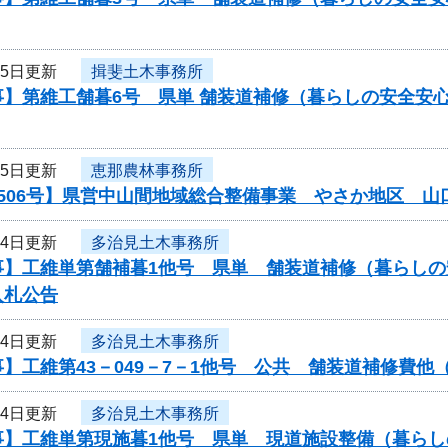
月5日更新
揖斐土木事務所
事】第維工舗暮6号 県単 舗装道補修（暮らしの安全安
月5日更新
恵那農林事務所
0506号】県営中山間地域総合整備事業 やさか地区 
月4日更新
多治見土木事務所
事】工維単第舗補暮1他号 県単 舗装道補修（暮らし
入札公告
月4日更新
多治見土木事務所
】工維第43－049－7－1他号 公共 舗装道補修費
月4日更新
多治見土木事務所
事】工維単第現施暮1他号 県単 現道施設整備（暮ら