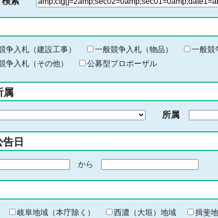
ド検索
検
索
す
る
キ
競争入札（建設工事）
一般競争入札（物品）
一般競
ー
競争入札（その他）
公募型プロポーザル
ワ
ー
所属
ド
を
所属
入
力
公告日
から
期
間
の
終
わ
岐阜地域（本庁除く）
西濃（大垣）地域
揖斐