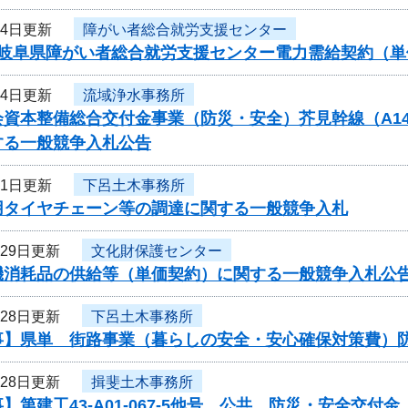
月4日更新
障がい者総合就労支援センター
度岐阜県障がい者総合就労支援センター電力需給契約（
月4日更新
流域浄水事務所
資本整備総合交付金事業（防災・安全）芥見幹線（A14）
する一般競争入札公告
月1日更新
下呂土木事務所
用タイヤチェーン等の調達に関する一般競争入札
月29日更新
文化財保護センター
機消耗品の供給等（単価契約）に関する一般競争入札公
月28日更新
下呂土木事務所
事】県単 街路事業（暮らしの安全・安心確保対策費）
月28日更新
揖斐土木事務所
】第建工43-A01-067-5他号 公共 防災・安全交