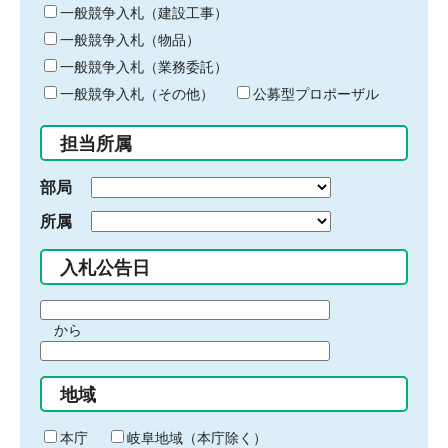
キ
一般競争入札（建設工事）
ー
一般競争入札（物品）
ワ
一般競争入札（業務委託）
ー
ド
一般競争入札（その他）
公募型プロポーザル
を
入
担当所属
力
部局
所属
入札公告日
期
から
間
期
の
間
始
地域
の
ま
終
り
わ
本庁
岐阜地域（本庁除く）