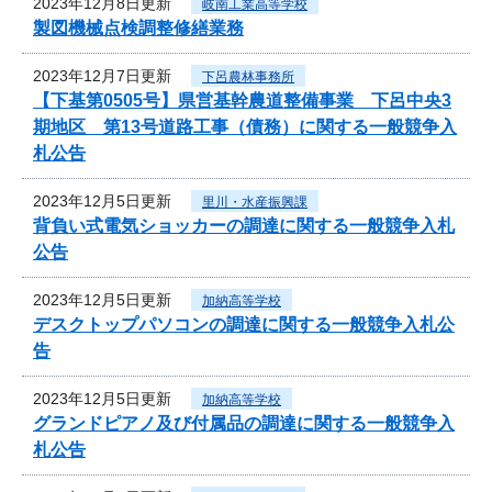
2023年12月8日更新
岐南工業高等学校
製図機械点検調整修繕業務
2023年12月7日更新
下呂農林事務所
【下基第0505号】県営基幹農道整備事業 下呂中央3
期地区 第13号道路工事（債務）に関する一般競争入
札公告
2023年12月5日更新
里川・水産振興課
背負い式電気ショッカーの調達に関する一般競争入札
公告
2023年12月5日更新
加納高等学校
デスクトップパソコンの調達に関する一般競争入札公
告
2023年12月5日更新
加納高等学校
グランドピアノ及び付属品の調達に関する一般競争入
札公告