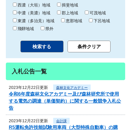
り
西濃（大垣）地域
揖斐地域
中濃（美濃）地域
郡上地域
可茂地域
東濃（多治見）地域
恵那地域
下呂地域
飛騨地域
県外
入札公告一覧
2023年12月22日更新
森林文化アカデミー
令和6年度森林文化アカデミー及び森林研究所で使用
する電気の調達（単価契約）に関する一般競争入札公
告
2023年12月22日更新
会計課
R5運転免許技能試験用車両（大型特殊自動車）の購