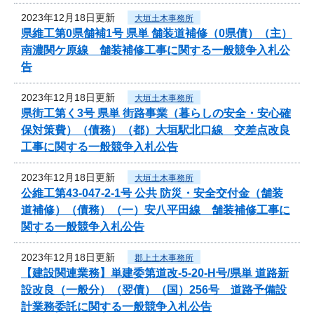
2023年12月18日更新
大垣土木事務所
県維工第0県舗補1号 県単 舗装道補修（0県債）（主）
南濃関ケ原線 舗装補修工事に関する一般競争入札公
告
2023年12月18日更新
大垣土木事務所
県街工第く3号 県単 街路事業（暮らしの安全・安心確
保対策費）（債務）（都）大垣駅北口線 交差点改良
工事に関する一般競争入札公告
2023年12月18日更新
大垣土木事務所
公維工第43-047-2-1号 公共 防災・安全交付金（舗装
道補修）（債務）（一）安八平田線 舗装補修工事に
関する一般競争入札公告
2023年12月18日更新
郡上土木事務所
【建設関連業務】単建委第道改-5-20-H号/県単 道路新
設改良（一般分）（翌債）（国）256号 道路予備設
計業務委託に関する一般競争入札公告