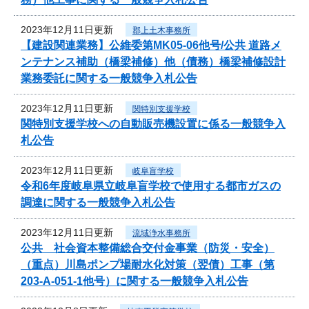
2023年12月11日更新
郡上土木事務所
【建設関連業務】公維委第MK05-06他号/公共 道路メ
ンテナンス補助（橋梁補修）他（債務）橋梁補修設計
業務委託に関する一般競争入札公告
2023年12月11日更新
関特別支援学校
関特別支援学校への自動販売機設置に係る一般競争入
札公告
2023年12月11日更新
岐阜盲学校
令和6年度岐阜県立岐阜盲学校で使用する都市ガスの
調達に関する一般競争入札公告
2023年12月11日更新
流域浄水事務所
公共 社会資本整備総合交付金事業（防災・安全）
（重点）川島ポンプ場耐水化対策（翌債）工事（第
203-A-051-1他号）に関する一般競争入札公告