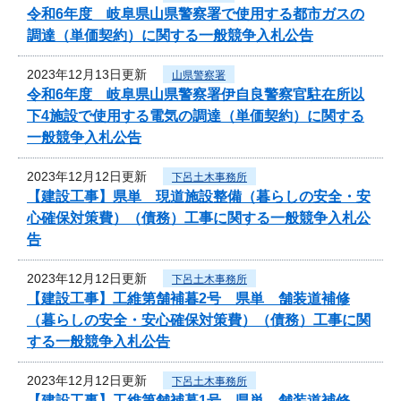
令和6年度 岐阜県山県警察署で使用する都市ガスの
調達（単価契約）に関する一般競争入札公告
2023年12月13日更新
山県警察署
令和6年度 岐阜県山県警察署伊自良警察官駐在所以
下4施設で使用する電気の調達（単価契約）に関する
一般競争入札公告
2023年12月12日更新
下呂土木事務所
【建設工事】県単 現道施設整備（暮らしの安全・安
心確保対策費）（債務）工事に関する一般競争入札公
告
2023年12月12日更新
下呂土木事務所
【建設工事】工維第舗補暮2号 県単 舗装道補修
（暮らしの安全・安心確保対策費）（債務）工事に関
する一般競争入札公告
2023年12月12日更新
下呂土木事務所
【建設工事】工維第舗補暮1号 県単 舗装道補修