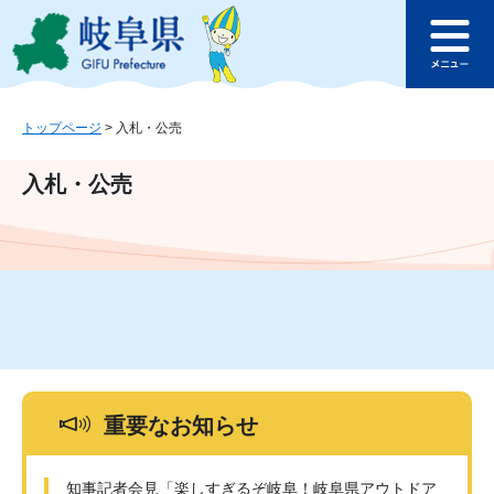
ペ
メ
このページの本文へ
ー
ニ
メ
ジ
ュ
ニ
の
ー
ュ
先
を
ー
頭
飛
トップページ
>
入札・公売
で
ば
す
し
入札・公売
。
て
本
文
へ
重要なお知らせ
知事記者会見「楽しすぎるぞ岐阜！岐阜県アウトドア