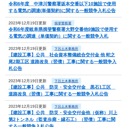
令和6年度 中津川警察署坂本交番以下10施設で使用
する電気の調達(単価契約)に関する一般競争入札公告
2023年12月19日更新
揖斐警察署
令和6年度岐阜県揖斐警察署大野交番他9施設で使用す
る電気の調達（単価契約）に関する一般競争入札
2023年12月19日更新
下呂土木事務所
【建設工事】公共 社会資本整備総合交付金 他 蛇之
尾2期工区 道路改良（翌債）工事に関する一般競争入
札公告
2023年12月19日更新
下呂土木事務所
【建設工事】公共 防災・安全交付金 黒石1工区
道路改良（翌債）工事に関する一般競争入札公告
2023年12月19日更新
下呂土木事務所
【建設工事】公共 防災・安全交付金他（仮称）川上
第2トンネル（監査歩廊・縁石工）（翌債）工事に関
する一般競争入札公告