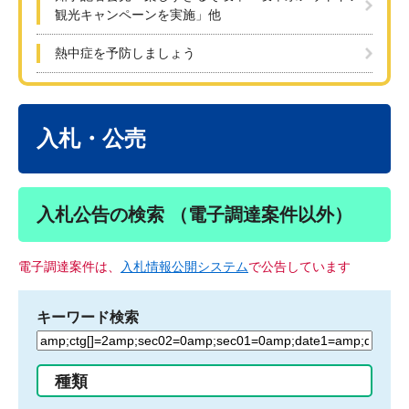
観光キャンペーンを実施」他
熱中症を予防しましょう
本
文
入札・公売
入札公告の検索 （電子調達案件以外）
電子調達案件は、
入札情報公開システム
で公告しています
キーワード検索
検
索
す
種類
る