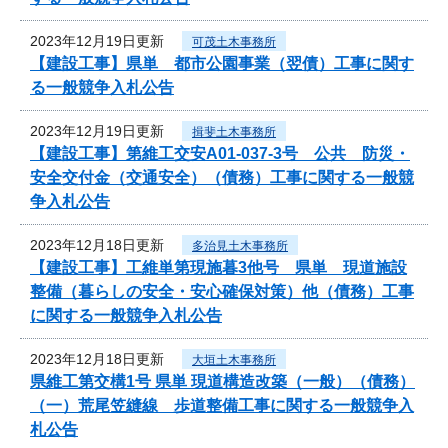
2023年12月19日更新
可茂土木事務所
【建設工事】県単 都市公園事業（翌債）工事に関す
る一般競争入札公告
2023年12月19日更新
揖斐土木事務所
【建設工事】第維工交安A01-037-3号 公共 防災・
安全交付金（交通安全）（債務）工事に関する一般競
争入札公告
2023年12月18日更新
多治見土木事務所
【建設工事】工維単第現施暮3他号 県単 現道施設
整備（暮らしの安全・安心確保対策）他（債務）工事
に関する一般競争入札公告
2023年12月18日更新
大垣土木事務所
県維工第交構1号 県単 現道構造改築（一般）（債務）
（一）荒尾笠縫線 歩道整備工事に関する一般競争入
札公告