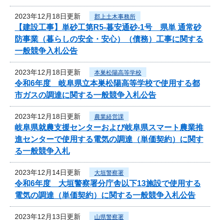
2023年12月18日更新
郡上土木事務所
【建設工事】単砂工第R5-暮安通砂-1号 県単 通常砂
防事業（暮らしの安全・安心）（債務）工事に関する
一般競争入札公告
2023年12月18日更新
本巣松陽高等学校
令和6年度 岐阜県立本巣松陽高等学校で使用する都
市ガスの調達に関する一般競争入札公告
2023年12月18日更新
農業経営課
岐阜県就農支援センターおよび岐阜県スマート農業推
進センターで使用する電気の調達（単価契約）に関す
る一般競争入札
2023年12月14日更新
大垣警察署
令和6年度 大垣警察署分庁舎以下13施設で使用する
電気の調達（単価契約）に関する一般競争入札公告
2023年12月13日更新
山県警察署