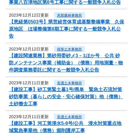
事業八百津地区第6号工事に関する一般競争入札公告
2023年12月12日更新
恵那農林事務所
【恵経第0503号】県営経営体育成基盤整備事業 久保
原地区 ほ場整備第8期工事に関する一般競争入札公
告
2023年12月12日更新
揖斐土木事務所
【建設関連業務】第砂用委砂メ3－1ほか号 公共 砂
防メンテナンス事業（補助金）（債務）用地測量・物
件調査業務委託に関する一般競争入札公告
2023年12月11日更新
美濃土木事務所
【建設工事】砂工第緊土暮1号/県単 緊急土石流対策
砂防事業（暮らしの安全・安心確保対策）他（債務）
土砂撤去工事
2023年12月11日更新
美濃土木事務所
【建設工事】河工第浸水5-9号/公共 浸水対策重点地
域緊急事業他（債務）掘削護岸工事