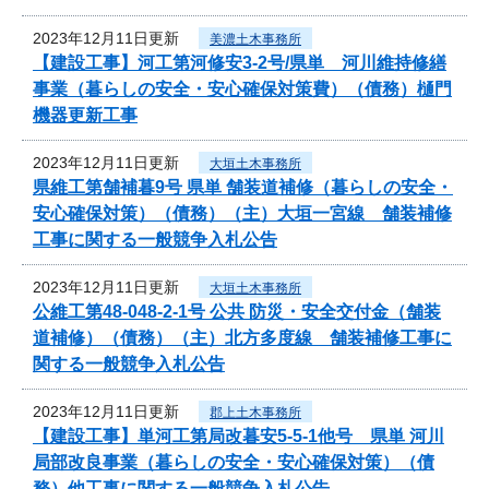
2023年12月11日更新
美濃土木事務所
【建設工事】河工第河修安3-2号/県単 河川維持修繕
事業（暮らしの安全・安心確保対策費）（債務）樋門
機器更新工事
2023年12月11日更新
大垣土木事務所
県維工第舗補暮9号 県単 舗装道補修（暮らしの安全・
安心確保対策）（債務）（主）大垣一宮線 舗装補修
工事に関する一般競争入札公告
2023年12月11日更新
大垣土木事務所
公維工第48-048-2-1号 公共 防災・安全交付金（舗装
道補修）（債務）（主）北方多度線 舗装補修工事に
関する一般競争入札公告
2023年12月11日更新
郡上土木事務所
【建設工事】単河工第局改暮安5-5-1他号 県単 河川
局部改良事業（暮らしの安全・安心確保対策）（債
務）他工事に関する一般競争入札公告