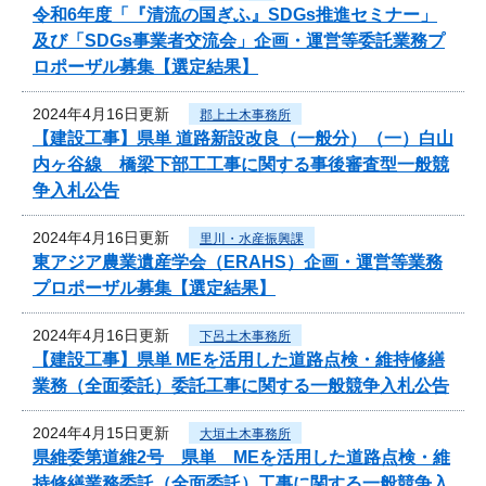
令和6年度「『清流の国ぎふ』SDGs推進セミナー」
及び「SDGs事業者交流会」企画・運営等委託業務プ
ロポーザル募集【選定結果】
2024年4月16日更新
郡上土木事務所
【建設工事】県単 道路新設改良（一般分）（一）白山
内ヶ谷線 橋梁下部工工事に関する事後審査型一般競
争入札公告
2024年4月16日更新
里川・水産振興課
東アジア農業遺産学会（ERAHS）企画・運営等業務
プロポーザル募集【選定結果】
2024年4月16日更新
下呂土木事務所
【建設工事】県単 MEを活用した道路点検・維持修繕
業務（全面委託）委託工事に関する一般競争入札公告
2024年4月15日更新
大垣土木事務所
県維委第道維2号 県単 MEを活用した道路点検・維
持修繕業務委託（全面委託）工事に関する一般競争入