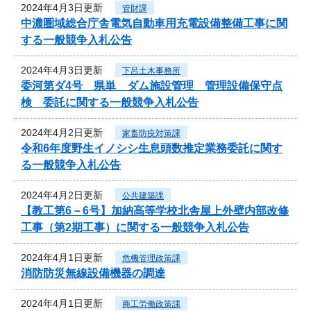
2024年4月3日更新
管財課
中濃圏域総合庁舎電気自動車用充電設備整備工事に関
する一般競争入札公告
2024年4月3日更新
下呂土木事務所
委河第ダ4号 県単 ダム施設管理 管理設備保守点
検 委託に関する一般競争入札公告
2024年4月2日更新
家畜防疫対策課
令和6年度野生イノシシ生息頭数推定業務委託に関す
る一般競争入札公告
2024年4月2日更新
公共建築課
【教工第6－6号】加納高等学校北舎屋上外壁内部改修
工事（第2期工事）に関する一般競争入札公告
2024年4月1日更新
危機管理政策課
消防防災無線設備機器の調達
2024年4月1日更新
商工労働政策課