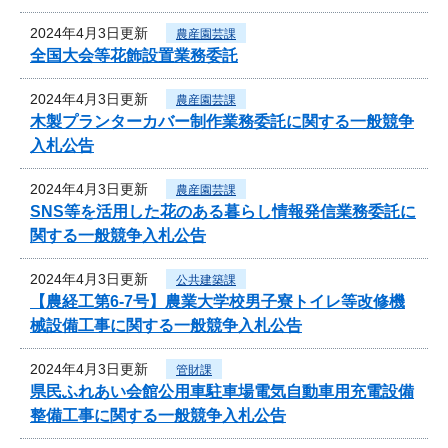
2024年4月3日更新
農産園芸課
全国大会等花飾設置業務委託
2024年4月3日更新
農産園芸課
木製プランターカバー制作業務委託に関する一般競争
入札公告
2024年4月3日更新
農産園芸課
SNS等を活用した花のある暮らし情報発信業務委託に
関する一般競争入札公告
2024年4月3日更新
公共建築課
【農経工第6-7号】農業大学校男子寮トイレ等改修機
械設備工事に関する一般競争入札公告
2024年4月3日更新
管財課
県民ふれあい会館公用車駐車場電気自動車用充電設備
整備工事に関する一般競争入札公告