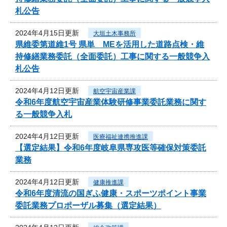
札公告
2024年4月15日更新
大垣土木事務所
県維委第道維1号 県単 MEを活用した道路点検・維
持修繕業務委託（全面委託）工事に関する一般競争入
札公告
2024年4月12日更新
航空宇宙産業課
令和6年度航空宇宙産業体験研修事業委託業務に関す
る一般競争入札
2024年4月12日更新
医療福祉連携推進課
【選定結果】令和6年度岐阜県専攻医等確保対策委託
業務
2024年4月12日更新
健康推進課
令和6年度清流の国ぎふ健康・スポーツポイント事業
委託業務プロポーザル募集（選定結果）