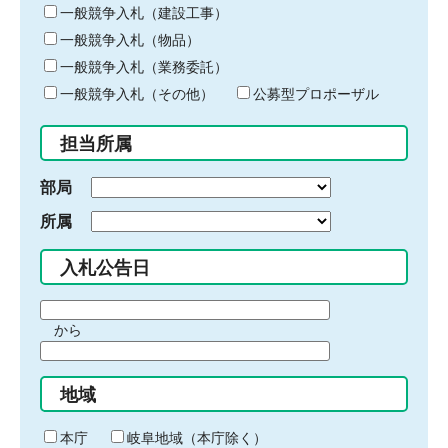
キ
一般競争入札（建設工事）
ー
一般競争入札（物品）
ワ
一般競争入札（業務委託）
ー
ド
一般競争入札（その他）
公募型プロポーザル
を
入
担当所属
力
部局
所属
入札公告日
期
から
間
期
の
間
始
地域
の
ま
終
り
わ
本庁
岐阜地域（本庁除く）