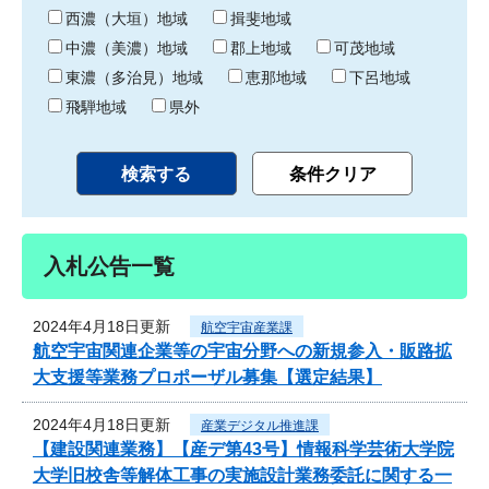
り
西濃（大垣）地域
揖斐地域
中濃（美濃）地域
郡上地域
可茂地域
東濃（多治見）地域
恵那地域
下呂地域
飛騨地域
県外
入札公告一覧
2024年4月18日更新
航空宇宙産業課
航空宇宙関連企業等の宇宙分野への新規参入・販路拡
大支援等業務プロポーザル募集【選定結果】
2024年4月18日更新
産業デジタル推進課
【建設関連業務】【産デ第43号】情報科学芸術大学院
大学旧校舎等解体工事の実施設計業務委託に関する一