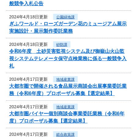
般競争入札公告
2024年4月18日更新
公園緑地課
ぎふワールド・ローズガーデン花のミュージアム展示
実施設計・展示製作委託業務
2024年4月18日更新
砂防課
令和6年度 土砂災害監視システム及び御嶽山火山監
視システムテレメータ保守点検業務に係る一般競争入
札
2024年4月17日更新
地域産業課
大都市圏で開催される食品展示商談会出展事業委託業
務（令和6年度）プロポーザル募集【選定結果】
2024年4月17日更新
地域産業課
大都市圏バイヤー個別商談会事業委託業務（令和6年
度）プロポーザル募集【選定結果】
2024年4月17日更新
総合政策課