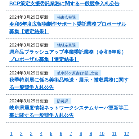
BCP策定支援委託業務に関する一般競争入札公告
2024年3月29日更新
秘書広報課
令和6年度広報物制作サポート委託業務プロポーザル
募集【選定結果】
2024年3月29日更新
地域産業課
県産品ブラッシュアップ事業委託業務（令和6年度）
プロポーザル募集【選定結果】
2024年3月29日更新
岐阜関ケ原古戦場記念館
秋季特別展に係る美術品輸送・展示・撤収業務に関す
る一般競争入札公告
2024年3月29日更新
防災課
岐阜県震度情報ネットワークシステムサーバ更新等工
事に関する一般競争入札公告
1
2
3
4
5
6
7
8
9
10
11
12