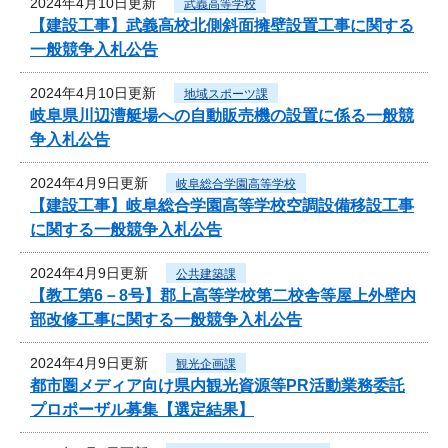
2024年4月10日更新
武義高等学校
【建設工事】武義高校北側斜面擁壁設置工事に関する
一般競争入札公告
2024年4月10日更新
地域スポーツ課
岐阜県川辺漕艇場への自動販売機の設置に係る一般競
争入札公告
2024年4月9日更新
岐阜総合学園高等学校
【建設工事】岐阜総合学園高等学校空調設備移設工事
に関する一般競争入札公告
2024年4月9日更新
公共建築課
【教工第6－8号】郡上高等学校第二校舎等屋上外壁内
部改修工事に関する一般競争入札公告
2024年4月9日更新
観光企画課
都市圏メディア向け県内観光資源等PR活動業務委託
プロポーザル募集【選定結果】