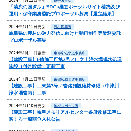
2024年4月12日更新
総合政策課
「清流の国ぎふ」SDGs推進ポータルサイト構築及び
運用・保守業務委託プロポーザル募集【選定結果】
2024年4月11日更新
農村振興課
岐阜県の農村の魅力発信に向けた動画制作等業務委託
プロポーザル募集
2024年4月11日更新
東部広域水道事務所
【建設工事】6債施工可第3号／山之上浄水場排水処理
施設（付帯設備）更新工事
2024年4月11日更新
東部広域水道事務所
【建設工事】工東第3号／管路施設維持修繕（中津川
浄水場管内）工事
2024年4月10日更新
地域スポーツ課
【建設工事】岐阜メモリアルセンター各所改修工事に
関する一般競争入札公告