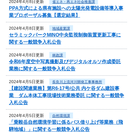
2024年4月8日更新
省エネ・再エネ社会推進課
PPA方式による県有施設への太陽光発電設備等導入事
業プロポーザル募集【選定結果】
2024年4月8日更新
地域産業課
セラミックパークMINO中央監視制御装置更新工事に
関する一般競争入札公告
2024年4月8日更新
林政課
令和6年度空中写真撮影及びデジタルオルソ作成委託
業務に関する一般競争入札公告
2024年4月5日更新
長良川上流河川開発工事事務所
【建設関連業務】第R6-17号/公共 内ケ谷ダム建設事
業 ダム本体工事現場技術業務委託 に関する一般競争
入札公告
2024年4月5日更新
自然環境課
「乗鞍岳自然環境学習に係るバス借り上げ等業務（飛
騨地域）」に関する一般競争入札公告