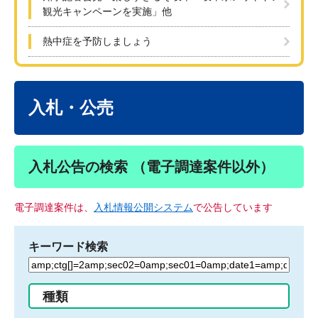
観光キャンペーンを実施」他
熱中症を予防しましょう
本
文
入札・公売
入札公告の検索 （電子調達案件以外）
電子調達案件は、
入札情報公開システム
で公告しています
キーワード検索
検
索
す
種類
る