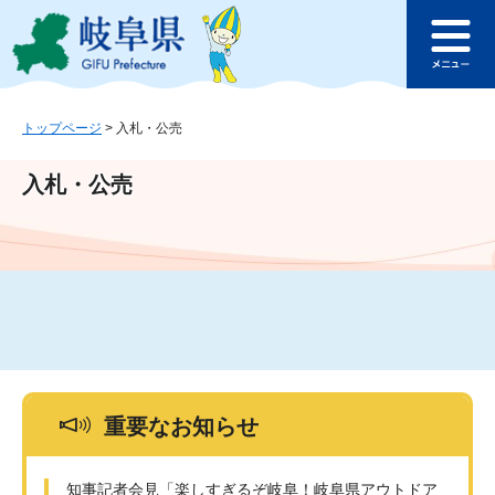
ペ
メ
このページの本文へ
ー
ニ
メ
ジ
ュ
ニ
の
ー
ュ
先
を
ー
頭
飛
トップページ
>
入札・公売
で
ば
す
し
入札・公売
。
て
本
文
へ
重要なお知らせ
知事記者会見「楽しすぎるぞ岐阜！岐阜県アウトドア