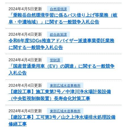
2024年4月5日更新
自然環境課
「乗鞍岳自然環境学習に係るバス借り上げ等業務（岐
阜・中濃地域）」に関する一般競争入札公告
2024年4月4日更新
総合政策課
令和6年度SDGs推進アドバイザー派遣事業委託業務
に関する一般競争入札公告
2024年4月4日更新
管財課
「国産普通乗用車（EV）の調達」に関する一般競争
入札公告
2024年4月4日更新
東部広域水道事務所
【建設工事】施工東第7号／中津川浄水場計装設備
（中央監視制御装置）長寿命化対策工事
2024年4月4日更新
東部広域水道事務所
【建設工事】工可第3号／山之上浄水場排水処理設備
修繕工事