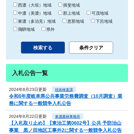
り
西濃（大垣）地域
揖斐地域
中濃（美濃）地域
郡上地域
可茂地域
東濃（多治見）地域
恵那地域
下呂地域
飛騨地域
県外
入札公告一覧
2024年8月23日更新
技術検査課
令和6年度岐阜県公共事業労務費調査（10月調査）業
務に関する一般競争入札公告
2024年8月22日更新
東濃農林事務所
【入札取り止め】【東治工第0602号】公共 予防治山
事業 黒ノ田地区工事外2に関する一般競争入札公告