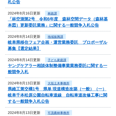
札公告
2024年8月16日更新
林政課
「林空測第2号 令和6年度 森林空間データ（森林基
本図）更新委託業務」に関する一般競争入札公告
2024年8月14日更新
地域振興課
岐阜県移住フェア企画・運営業務委託 プロポーザル
募集【選定結果】
2024年8月14日更新
子ども家庭課
ヤングケアラー相談体制整備事業業務委託に関する一
般競争入札
2024年8月13日更新
大垣土木事務所
県維工第交構1号 県単 現道構造改築（一般）（一）
岐阜千本松原公園自転車道線 自転車道改修工事に関
する一般競争入札公告
2024年8月13日更新
可茂農林事務所