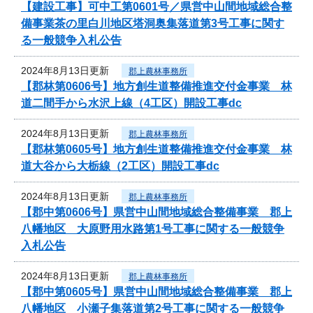
【建設工事】可中工第0601号／県営中山間地域総合整
備事業茶の里白川地区塔洞奥集落道第3号工事に関す
る一般競争入札公告
2024年8月13日更新
郡上農林事務所
【郡林第0606号】地方創生道整備推進交付金事業 林
道二間手から水沢上線（4工区）開設工事dc
2024年8月13日更新
郡上農林事務所
【郡林第0605号】地方創生道整備推進交付金事業 林
道大谷から大栃線（2工区）開設工事dc
2024年8月13日更新
郡上農林事務所
【郡中第0606号】県営中山間地域総合整備事業 郡上
八幡地区 大原野用水路第1号工事に関する一般競争
入札公告
2024年8月13日更新
郡上農林事務所
【郡中第0605号】県営中山間地域総合整備事業 郡上
八幡地区 小瀬子集落道第2号工事に関する一般競争