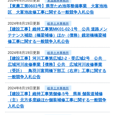
2024年8月20日更新
東濃農林事務所
【東農工第0603号】県営ため池等整備事業 大富池地
区 大富池改修工事に関する一般競争入札公告
2024年8月19日更新
岐阜土木事務所
【建設工事】維持工事第MK01-02-1号 公共 道路メン
テナンス補助（橋梁補修）ほか（債務）鏡岩橋橋梁補
修工事に関する一般競争入札公告
2024年8月19日更新
岐阜土木事務所
【建設工事】河川工事第広域2-2・受広域2号 公共
広域河川改修事業【債務】公共 広域河川改修事業
（受託） 鳥羽川富岡橋下部工（右岸）工事に関する
一般競争入札公告
2024年8月19日更新
岐阜土木事務所
【建設工事】維持工事第舗修-5号 県単 舗装道補修
（主）北方多度線ほか舗装補修工事に関する一般競争
入札公告