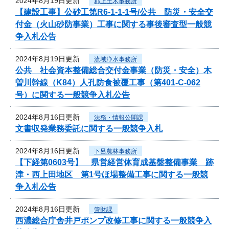
2024年8月19日更新
郡上土木事務所
【建設工事】公砂工第R6-1-1-1号/公共 防災・安全交
付金（火山砂防事業）工事に関する事後審査型一般競
争入札公告
2024年8月19日更新
流域浄水事務所
公共 社会資本整備総合交付金事業（防災・安全）木
曽川幹線（K84）人孔防食被覆工事（第401-C-062
号）に関する一般競争入札公告
2024年8月16日更新
法務・情報公開課
文書収発業務委託に関する一般競争入札
2024年8月16日更新
下呂農林事務所
【下経第0603号】 県営経営体育成基盤整備事業 跡
津・西上田地区 第1号ほ場整備工事に関する一般競
争入札公告
2024年8月16日更新
管財課
西濃総合庁舎井戸ポンプ改修工事に関する一般競争入