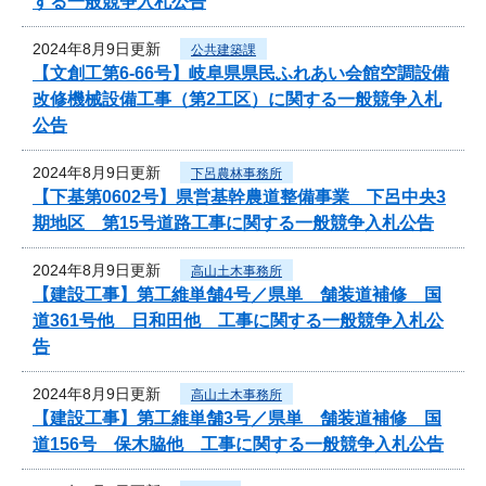
する一般競争入札公告
2024年8月9日更新
公共建築課
【文創工第6-66号】岐阜県県民ふれあい会館空調設備
改修機械設備工事（第2工区）に関する一般競争入札
公告
2024年8月9日更新
下呂農林事務所
【下基第0602号】県営基幹農道整備事業 下呂中央3
期地区 第15号道路工事に関する一般競争入札公告
2024年8月9日更新
高山土木事務所
【建設工事】第工維単舗4号／県単 舗装道補修 国
道361号他 日和田他 工事に関する一般競争入札公
告
2024年8月9日更新
高山土木事務所
【建設工事】第工維単舗3号／県単 舗装道補修 国
道156号 保木脇他 工事に関する一般競争入札公告