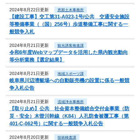
2024年8月22日更新
恵那土木事務所
【建設工事】交工第31-A023-1号/公共 交通安全施設
等整備事業（（国）256号）歩道整備工事に関する一
般競争入札
2024年8月21日更新
観光誘客推進課
令和6年度Webマップデータを活用した県内観光動向
等分析業務【選定結果】
2024年8月21日更新
地域スポーツ課
岐阜県川辺漕艇場への自動販売機の設置に係る一般競
争入札公告
2024年8月21日更新
流域浄水事務所
【取り止め】公共 社会資本整備総合交付金事業（防
災・安全）木曽川幹線（K84）人孔防食被覆工事（第
401-C-062号）に関する一般競争入札公告
2024年8月20日更新
技術検査課