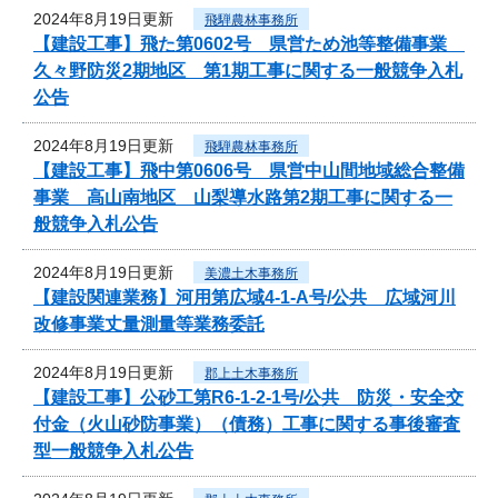
2024年8月19日更新
飛騨農林事務所
【建設工事】飛た第0602号 県営ため池等整備事業
久々野防災2期地区 第1期工事に関する一般競争入札
公告
2024年8月19日更新
飛騨農林事務所
【建設工事】飛中第0606号 県営中山間地域総合整備
事業 高山南地区 山梨導水路第2期工事に関する一
般競争入札公告
2024年8月19日更新
美濃土木事務所
【建設関連業務】河用第広域4-1-A号/公共 広域河川
改修事業丈量測量等業務委託
2024年8月19日更新
郡上土木事務所
【建設工事】公砂工第R6-1-2-1号/公共 防災・安全交
付金（火山砂防事業）（債務）工事に関する事後審査
型一般競争入札公告