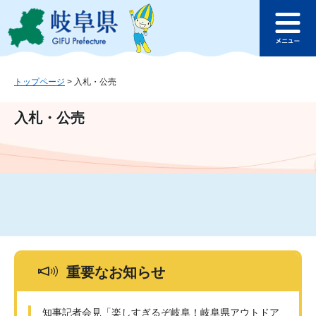
ペ
メ
このページの本文へ
ー
ニ
メ
ジ
ュ
ニ
の
ー
ュ
先
を
ー
頭
飛
トップページ
>
入札・公売
で
ば
す
し
入札・公売
。
て
本
文
へ
重要なお知らせ
知事記者会見「楽しすぎるぞ岐阜！岐阜県アウトドア