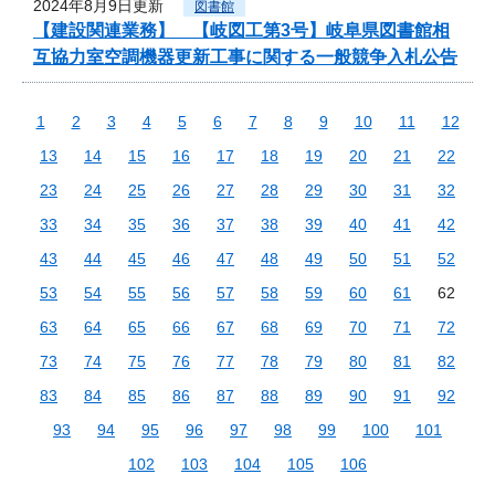
2024年8月9日更新
図書館
【建設関連業務】 【岐図工第3号】岐阜県図書館相
互協力室空調機器更新工事に関する一般競争入札公告
1
2
3
4
5
6
7
8
9
10
11
12
13
14
15
16
17
18
19
20
21
22
23
24
25
26
27
28
29
30
31
32
33
34
35
36
37
38
39
40
41
42
43
44
45
46
47
48
49
50
51
52
53
54
55
56
57
58
59
60
61
62
63
64
65
66
67
68
69
70
71
72
73
74
75
76
77
78
79
80
81
82
83
84
85
86
87
88
89
90
91
92
93
94
95
96
97
98
99
100
101
102
103
104
105
106