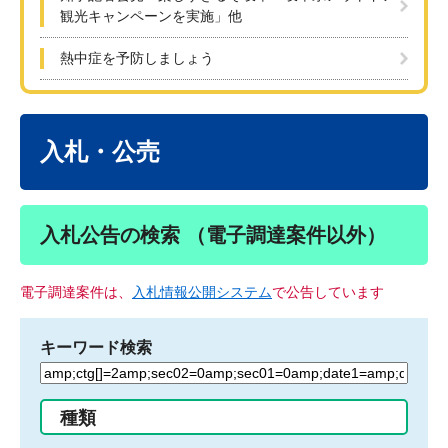
観光キャンペーンを実施」他
熱中症を予防しましょう
本
文
入札・公売
入札公告の検索 （電子調達案件以外）
電子調達案件は、
入札情報公開システム
で公告しています
キーワード検索
検
索
す
種類
る