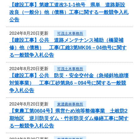
【建設工事】第建工道改3-1-1他号 県単 道路新設
改良（一般分）他（債務）工事に関する一般競争入札
公告
2024年8月20日更新
可茂土木事務所
【建設工事】公共 道路メンテナンス補助（橋梁補
修）他（債務） 工事/工維3第MK06－04他号に関す
る一般競争入札公告
2024年8月20日更新
可茂土木事務所
【建設工事】公共 防災・安全交付金（急傾斜地崩壊
対策事業） 工事/工砂第急6－094号に関する一般競
争入札公告
2024年8月20日更新
東濃農林事務所
【東農工第0604号】県営ため池等整備事業 土岐防2
期地区 逆川防災ダム・竹折防災ダム修繕工事に関す
る一般競争入札公告