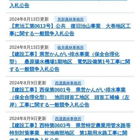
入札公告
2024年8月13日更新
恵那農林事務所
【恵治工第0613号】公共 復旧治山事業 大巻地区工
事に関する一般競争入札公告
2024年8月13日更新
岐阜農林事務所
【建設工事】県営かんがい排水事業（保全合理化
型） 桑原揚水機場1期地区 電気設備第1号工事に関
する一般競争入札公告
2024年8月9日更新
西濃農林事務所
【建設工事】西保第0601号 県営かんがい排水事業
（保全合理化型） 池田頭首工地区 頭首工補修（左
岸）工事に関する一般競争入札公告
2024年8月9日更新
西濃農林事務所
【建設工事】西特第0603号 県営特定農業用管水路等
特別対策事業 蛇池南部地区 第1期用水路工事に関