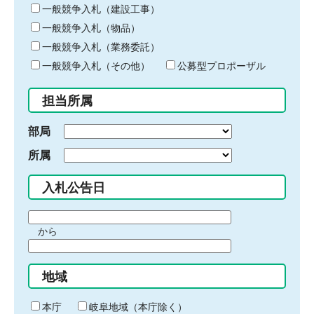
キ
一般競争入札（建設工事）
ー
一般競争入札（物品）
ワ
一般競争入札（業務委託）
ー
ド
一般競争入札（その他）
公募型プロポーザル
を
入
担当所属
力
部局
所属
入札公告日
期
から
間
期
の
間
始
地域
の
ま
終
り
わ
本庁
岐阜地域（本庁除く）