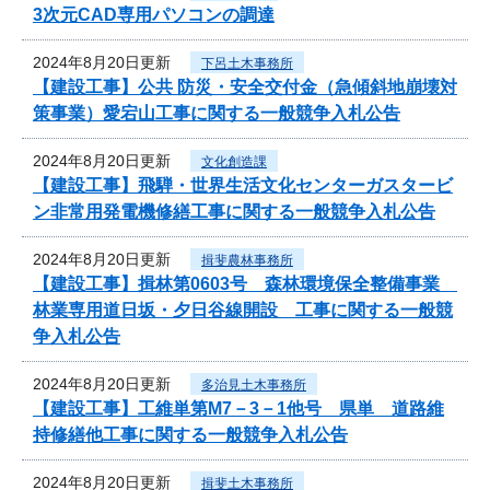
3次元CAD専用パソコンの調達
2024年8月20日更新
下呂土木事務所
【建設工事】公共 防災・安全交付金（急傾斜地崩壊対
策事業）愛宕山工事に関する一般競争入札公告
2024年8月20日更新
文化創造課
【建設工事】飛騨・世界生活文化センターガスタービ
ン非常用発電機修繕工事に関する一般競争入札公告
2024年8月20日更新
揖斐農林事務所
【建設工事】揖林第0603号 森林環境保全整備事業
林業専用道日坂・夕日谷線開設 工事に関する一般競
争入札公告
2024年8月20日更新
多治見土木事務所
【建設工事】工維単第M7－3－1他号 県単 道路維
持修繕他工事に関する一般競争入札公告
2024年8月20日更新
揖斐土木事務所