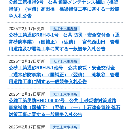
公維工第橋補9号 公共 道路メンテナンス補助（橋梁
補修）（翌債）高田橋 橋梁補修工事に関する一般競
争入札公告
2025年2月17日更新
大垣土木事務所
公砂工第通砂R6H-8-1号 公共 防災・安全交付金（通
常砂防事業）（国補正）（翌債） 宮代西山田 管理
用道路及び堰堤工事に関する一般競争入札公告
2025年2月17日更新
大垣土木事務所
公砂工第通砂R6H-5-1他号 公共 防災・安全交付金
（通常砂防事業）（国補正）（翌債） 滝根谷 管理
用道路工事に関する一般競争入札公告
2025年2月17日更新
大垣土木事務所
公維工第災防HHD-06-02号 公共 土砂災害対策道路
事業補助（国補正）（翌債）（一）上石津多賀線 落石
対策工事に関する一般競争入札公告
2025年2月17日更新
大垣土木事務所