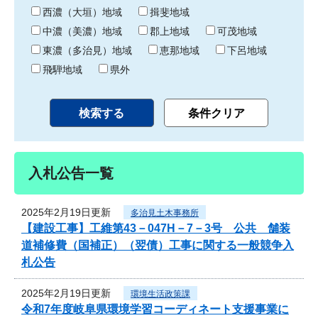
り
西濃（大垣）地域
揖斐地域
中濃（美濃）地域
郡上地域
可茂地域
東濃（多治見）地域
恵那地域
下呂地域
飛騨地域
県外
入札公告一覧
2025年2月19日更新
多治見土木事務所
【建設工事】工維第43－047H－7－3号 公共 舗装
道補修費（国補正）（翌債）工事に関する一般競争入
札公告
2025年2月19日更新
環境生活政策課
令和7年度岐阜県環境学習コーディネート支援事業に