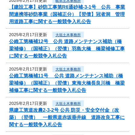
2025年2月17日更新
岐阜土木事務所
【建設工事】砂防工事第R6通砂補-3-1号 公共 事業
間連携等砂防事業（国補正分）【翌債】冠者洞 管理
用道路工事に関する一般競争入札公告
2025年2月17日更新
大垣土木事務所
公維工第橋補12号 公共 道路メンテナンス補助（橋
梁補修）（国補正）（翌債）羽島大橋 橋梁補修工事
に関する一般競争入札公告
2025年2月17日更新
大垣土木事務所
公維工第橋補11号 公共 道路メンテナンス補助（橋
梁補修）（国補正）（翌債）東海大橋長良川橋 橋梁
補修工事に関する一般競争入札公告
2025年2月17日更新
大垣土木事務所
県建工第道改農2-3-2号 公共 防災・安全交付金（改
築）（翌債） 一般県道赤坂垂井線 道路改良工事に
関する一般競争入札公告