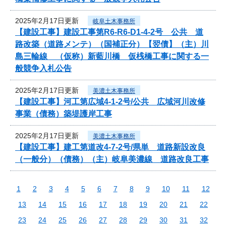
2025年2月17日更新
岐阜土木事務所
【建設工事】建設工事第R6-R6-D1-4-2号 公共 道
路改築（道路メンテ）（国補正分）【翌債】（主）川
島三輪線 （仮称）新藍川橋 仮桟橋工事に関する一
般競争入札公告
2025年2月17日更新
美濃土木事務所
【建設工事】河工第広域4-1-2号/公共 広域河川改修
事業（債務）築堤護岸工事
2025年2月17日更新
美濃土木事務所
【建設工事】建工第道改4-7-2号/県単 道路新設改良
（一般分）（債務）（主）岐阜美濃線 道路改良工事
1
2
3
4
5
6
7
8
9
10
11
12
13
14
15
16
17
18
19
20
21
22
23
24
25
26
27
28
29
30
31
32