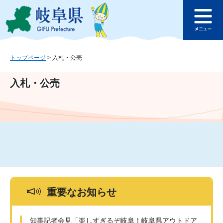
ペ
メ
このページの本文へ
ー
ニ
メ
ジ
ュ
ニ
の
ー
ュ
先
を
ー
頭
飛
トップページ
>
入札・公売
で
ば
す
し
入札・公売
。
て
本
文
へ
重要なお知らせ
知事記者会見「楽しすぎるぞ岐阜！岐阜県アウトドア