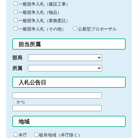
キ
一般競争入札（建設工事）
ー
一般競争入札（物品）
ワ
一般競争入札（業務委託）
ー
ド
一般競争入札（その他）
公募型プロポーザル
を
入
担当所属
力
部局
所属
入札公告日
期
から
間
期
の
間
始
地域
の
ま
終
り
わ
本庁
岐阜地域（本庁除く）