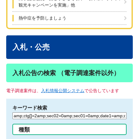
観光キャンペーンを実施」他
熱中症を予防しましょう
本
文
入札・公売
入札公告の検索 （電子調達案件以外）
電子調達案件は、
入札情報公開システム
で公告しています
キーワード検索
検
索
す
種類
る