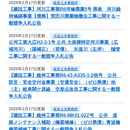
2025年2月17日更新
岐阜土木事務所
【建設工事】河川工事第R6河修廃棄5号 県単 河川維
持修繕事業【債務】荒田川廃棄物撤去工事に関する一
般競争入札公告
2025年2月17日更新
大垣土木事務所
公河工第大広H2-3-1号 公共 大規模特定河川事業（広
域河川）（国補正）（翌債） 矢道川（左岸） 樋管
工事に関する一般競争入札公告
2025年2月17日更新
岐阜土木事務所
【建設工事】維持工事第R6-43-A035-1-2他号 公共
防災・安全交付金事業（交通安全）（ゼロ県債）他
（主）岐阜関ケ原線 交差点改良工事に関する一般競
争入札公告
2025年2月17日更新
岐阜土木事務所
【建設工事】維持工事第R6-MK01-02Z号 公共 道
路メンテナンス補助（橋梁補修）（ゼロ県債）青波橋
橋梁補修工事に関する一般競争入札公告