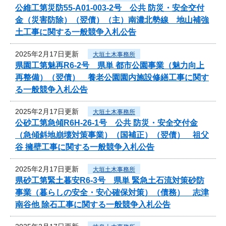
公維工第災防55-A01-003-2号 公共 防災・安全交付
金（災害防除）（翌債）（主）南濃北勢線 地山補強
土工事に関する一般競争入札公告
2025年2月17日更新
大垣土木事務所
県園工第魅再R6-2号 県単 都市公園事業（魅力向上
再整備）（翌債） 養老公園園内施設修繕工事に関す
る一般競争入札公告
2025年2月17日更新
大垣土木事務所
公砂工第急傾R6H-26-1号 公共 防災・安全交付金
（急傾斜地崩壊対策事業）（国補正）（翌債） 祖父
谷 擁壁工事に関する一般競争入札公告
2025年2月17日更新
大垣土木事務所
県砂工第緊土暮安R6-3号 県単 緊急土石流対策砂防
事業（暮らしの安全・安心確保対策）（債務） 志津
南谷他 除石工事に関する一般競争入札公告