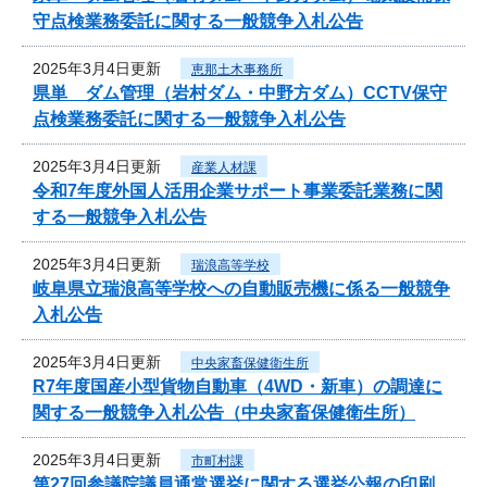
守点検業務委託に関する一般競争入札公告
2025年3月4日更新
恵那土木事務所
県単 ダム管理（岩村ダム・中野方ダム）CCTV保守
点検業務委託に関する一般競争入札公告
2025年3月4日更新
産業人材課
令和7年度外国人活用企業サポート事業委託業務に関
する一般競争入札公告
2025年3月4日更新
瑞浪高等学校
岐阜県立瑞浪高等学校への自動販売機に係る一般競争
入札公告
2025年3月4日更新
中央家畜保健衛生所
R7年度国産小型貨物自動車（4WD・新車）の調達に
関する一般競争入札公告（中央家畜保健衛生所）
2025年3月4日更新
市町村課
第27回参議院議員通常選挙に関する選挙公報の印刷