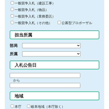
キ
一般競争入札（建設工事）
ー
一般競争入札（物品）
ワ
一般競争入札（業務委託）
ー
ド
一般競争入札（その他）
公募型プロポーザル
を
入
担当所属
力
部局
所属
入札公告日
期
から
間
期
の
間
始
地域
の
ま
終
り
わ
本庁
岐阜地域（本庁除く）