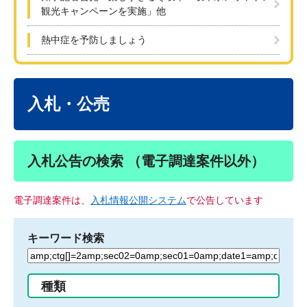
観光キャンペーンを実施」他
熱中症を予防しましょう
本
文
入札・公売
入札公告の検索 （電子調達案件以外）
電子調達案件は、
入札情報公開システム
で公告しています
キーワード検索
検
索
す
種類
る