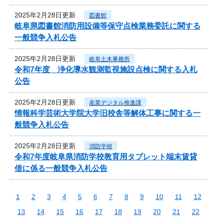
2025年2月28日更新
図書館
岐阜県図書館消防用設備等保守点検業務委託に関する
一般競争入札公告
2025年2月28日更新
岐阜土木事務所
令和7年度 浄化導水観測監視施設点検に関する入札
公告
2025年2月28日更新
産業デジタル推進課
情報科学芸術大学院大学旧校舎等解体工事に関する一
般競争入札公告
2025年2月28日更新
消防学校
令和7年度岐阜県消防学校教育用タブレット端末賃貸
借に係る一般競争入札公告
1
2
3
4
5
6
7
8
9
10
11
12
13
14
15
16
17
18
19
20
21
22