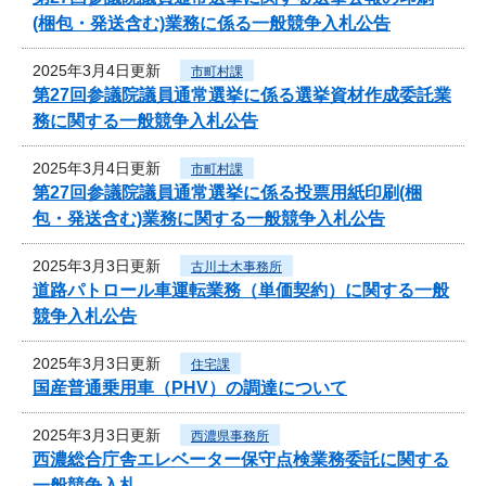
(梱包・発送含む)業務に係る一般競争入札公告
2025年3月4日更新
市町村課
第27回参議院議員通常選挙に係る選挙資材作成委託業
務に関する一般競争入札公告
2025年3月4日更新
市町村課
第27回参議院議員通常選挙に係る投票用紙印刷(梱
包・発送含む)業務に関する一般競争入札公告
2025年3月3日更新
古川土木事務所
道路パトロール車運転業務（単価契約）に関する一般
競争入札公告
2025年3月3日更新
住宅課
国産普通乗用車（PHV）の調達について
2025年3月3日更新
西濃県事務所
西濃総合庁舎エレベーター保守点検業務委託に関する
一般競争入札