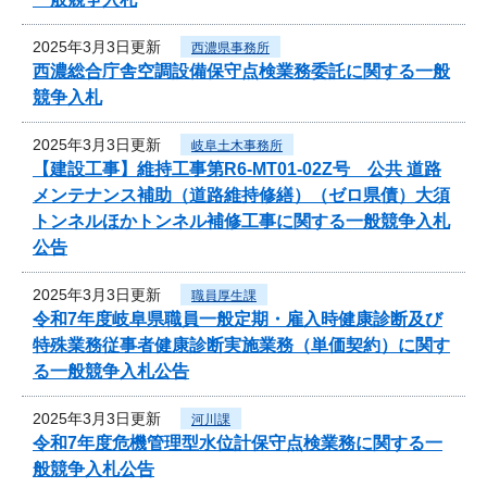
2025年3月3日更新
西濃県事務所
西濃総合庁舎空調設備保守点検業務委託に関する一般
競争入札
2025年3月3日更新
岐阜土木事務所
【建設工事】維持工事第R6-MT01-02Z号 公共 道路
メンテナンス補助（道路維持修繕）（ゼロ県債）大須
トンネルほかトンネル補修工事に関する一般競争入札
公告
2025年3月3日更新
職員厚生課
令和7年度岐阜県職員一般定期・雇入時健康診断及び
特殊業務従事者健康診断実施業務（単価契約）に関す
る一般競争入札公告
2025年3月3日更新
河川課
令和7年度危機管理型水位計保守点検業務に関する一
般競争入札公告