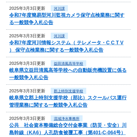
2025年3月3日更新
河川課
令和7年度簡易型河川監視カメラ保守点検業務に関す
る一般競争入札公告
2025年3月3日更新
河川課
令和7年度河川情報システム（ テレメータ・C C T V
） 保守点検業務に関する一般競争入札公告
2025年3月3日更新
益田清風高等学校
岐阜県立益田清風高等学校への自動販売機設置に係る
一般競争入札公告
2025年3月3日更新
郡上特別支援学校
岐阜県立郡上特別支援学校（那比）スクールバス運行
管理業務に関する一般競争入札公告
2025年3月3日更新
流域浄水事務所
公共 社会資本整備総合交付金事業（防災・安全）川
島幹線（KA6）人孔防食被覆工事（第401-C-064号）