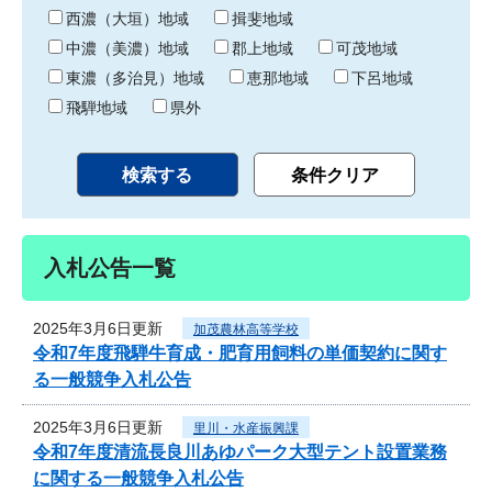
り
西濃（大垣）地域
揖斐地域
中濃（美濃）地域
郡上地域
可茂地域
東濃（多治見）地域
恵那地域
下呂地域
飛騨地域
県外
入札公告一覧
2025年3月6日更新
加茂農林高等学校
令和7年度飛騨牛育成・肥育用飼料の単価契約に関す
る一般競争入札公告
2025年3月6日更新
里川・水産振興課
令和7年度清流長良川あゆパーク大型テント設置業務
に関する一般競争入札公告