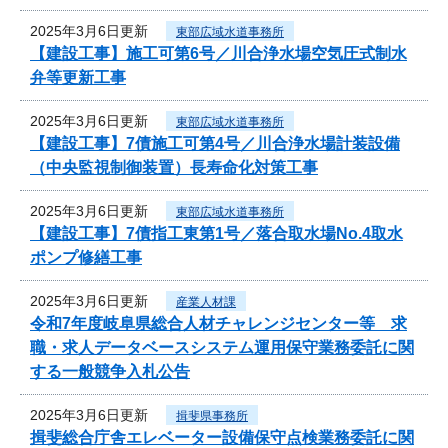
2025年3月6日更新
東部広域水道事務所
【建設工事】施工可第6号／川合浄水場空気圧式制水
弁等更新工事
2025年3月6日更新
東部広域水道事務所
【建設工事】7債施工可第4号／川合浄水場計装設備
（中央監視制御装置）長寿命化対策工事
2025年3月6日更新
東部広域水道事務所
【建設工事】7債指工東第1号／落合取水場No.4取水
ポンプ修繕工事
2025年3月6日更新
産業人材課
令和7年度岐阜県総合人材チャレンジセンター等 求
職・求人データベースシステム運用保守業務委託に関
する一般競争入札公告
2025年3月6日更新
揖斐県事務所
揖斐総合庁舎エレベーター設備保守点検業務委託に関