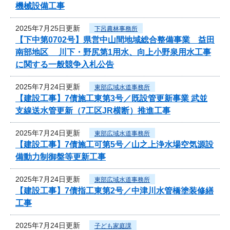
機械設備工事
2025年7月25日更新
下呂農林事務所
【下中第0702号】県営中山間地域総合整備事業 益田
南部地区 川下・野尻第1用水、向上小野泉用水工事
に関する一般競争入札公告
2025年7月24日更新
東部広域水道事務所
【建設工事】7債施工東第3号／既設管更新事業 武並
支線送水管更新（7工区JR横断）推進工事
2025年7月24日更新
東部広域水道事務所
【建設工事】7債施工可第5号／山之上浄水場空気源設
備動力制御盤等更新工事
2025年7月24日更新
東部広域水道事務所
【建設工事】7債指工東第2号／中津川水管橋塗装修繕
工事
2025年7月24日更新
子ども家庭課