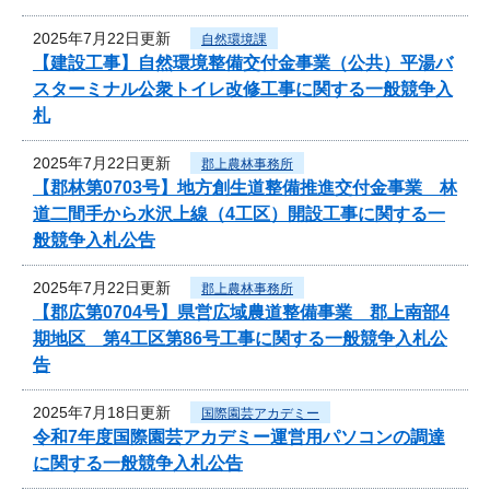
2025年7月22日更新
自然環境課
【建設工事】自然環境整備交付金事業（公共）平湯バ
スターミナル公衆トイレ改修工事に関する一般競争入
札
2025年7月22日更新
郡上農林事務所
【郡林第0703号】地方創生道整備推進交付金事業 林
道二間手から水沢上線（4工区）開設工事に関する一
般競争入札公告
2025年7月22日更新
郡上農林事務所
【郡広第0704号】県営広域農道整備事業 郡上南部4
期地区 第4工区第86号工事に関する一般競争入札公
告
2025年7月18日更新
国際園芸アカデミー
令和7年度国際園芸アカデミー運営用パソコンの調達
に関する一般競争入札公告