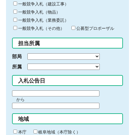
キ
一般競争入札（建設工事）
ー
一般競争入札（物品）
ワ
一般競争入札（業務委託）
ー
ド
一般競争入札（その他）
公募型プロポーザル
を
入
担当所属
力
部局
所属
入札公告日
期
から
間
期
の
間
始
地域
の
ま
終
り
わ
本庁
岐阜地域（本庁除く）