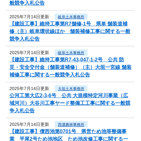
般競争入札公告
2025年7月14日更新
岐阜土木事務所
【建設工事】維持工事第R7舗修-1号 県単 舗装道補
修（主）岐阜環状線ほか 舗装補修工事に関する一般
競争入札公告
2025年7月14日更新
岐阜土木事務所
【建設工事】維持工事第R7-43-047-1-2号 公共 防
災・安全交付金（舗装道補修）（主）大垣一宮線 舗装
補修工事に関する一般競争入札公告
2025年7月14日更新
大垣土木事務所
公河工第大広2-3-6号 公共 大規模特定河川事業（広
域河川）大谷川工事ヤード整備工工事に関する一般競
争入札公告
2025年7月14日更新
西濃農林事務所
【建設工事】債西池第0701号 県営ため池等整備事
業 平尾2号ため池地区 ため池改修工事に関する一