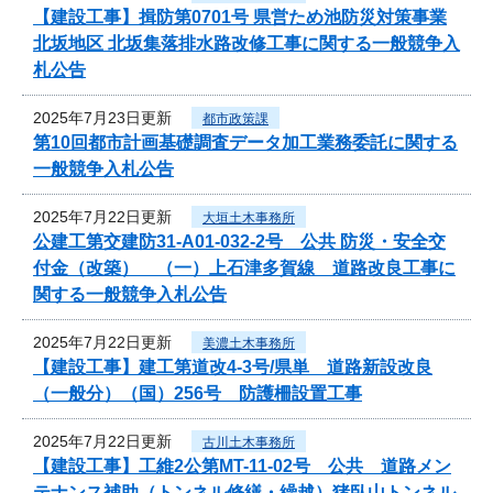
【建設工事】揖防第0701号 県営ため池防災対策事業
北坂地区 北坂集落排水路改修工事に関する一般競争入
札公告
2025年7月23日更新
都市政策課
第10回都市計画基礎調査データ加工業務委託に関する
一般競争入札公告
2025年7月22日更新
大垣土木事務所
公建工第交建防31-A01-032-2号 公共 防災・安全交
付金（改築） （一）上石津多賀線 道路改良工事に
関する一般競争入札公告
2025年7月22日更新
美濃土木事務所
【建設工事】建工第道改4-3号/県単 道路新設改良
（一般分）（国）256号 防護柵設置工事
2025年7月22日更新
古川土木事務所
【建設工事】工維2公第MT-11-02号 公共 道路メン
テナンス補助（トンネル修繕・繰越）猪臥山トンネル