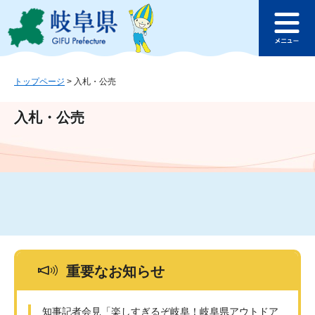
ペ
メ
このページの本文へ
ー
ニ
メ
ジ
ュ
ニ
の
ー
ュ
先
を
ー
頭
飛
トップページ
>
入札・公売
で
ば
す
し
入札・公売
。
て
本
文
へ
重要なお知らせ
知事記者会見「楽しすぎるぞ岐阜！岐阜県アウトドア