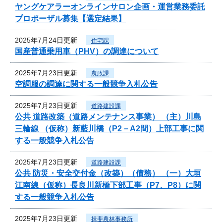
ヤングケアラーオンラインサロン企画・運営業務委託
プロポーザル募集【選定結果】
2025年7月24日更新
住宅課
国産普通乗用車（PHV）の調達について
2025年7月23日更新
農政課
空調服の調達に関する一般競争入札公告
2025年7月23日更新
道路建設課
公共 道路改築（道路メンテナンス事業） （主）川島
三輪線 （仮称）新藍川橋（P2－A2間）上部工事に関
する一般競争入札公告
2025年7月23日更新
道路建設課
公共 防災・安全交付金（改築）（債務） （一）大垣
江南線（仮称）長良川新橋下部工事（P7、P8）に関
する一般競争入札公告
2025年7月23日更新
揖斐農林事務所