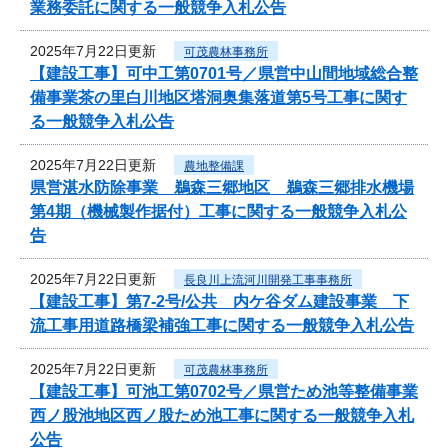
業務委託に関する一般競争入札公告
2025年7月22日更新
可茂農林事務所
【建設工事】可中工第0701号／県営中山間地域総合整
備事業茶の里白川地区塔洞奥集落道第5号工事に関す
る一般競争入札公告
2025年7月22日更新
農地整備課
県営湛水防除事業 鵜森三郷地区 鵜森三郷排水機場
第4期（機械製作据付）工事に関する一般競争入札公
告
2025年7月22日更新
長良川上流河川開発工事事務所
【建設工事】第7-2号/公共 内ケ谷ダム建設事業 下
流工事用道路橋梁補強工事に関する一般競争入札公告
2025年7月22日更新
可茂農林事務所
【建設工事】可池工第0702号／県営ため池等整備事業
西ノ股池地区西ノ股ため池工事に関する一般競争入札
公告