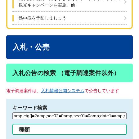
観光キャンペーンを実施」他
熱中症を予防しましょう
本
文
入札・公売
入札公告の検索 （電子調達案件以外）
電子調達案件は、
入札情報公開システム
で公告しています
キーワード検索
検
索
す
種類
る