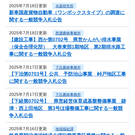
2025年7月18日更新
水産研究所
新車国産貨物自動車（ワンボックスタイプ）の調達に
関する一般競争入札公告
2025年7月18日更新
西濃農林事務所
【建設工事】西か第0702号 県営かんがい排水事業
（保全合理化型） 大巻東部1期地区 第2期排水路工
事に関する一般競争入札公告
2025年7月17日更新
下呂農林事務所
【下治第0703号】公共 予防治山事業 峠戸地区工事
に関する一般競争入札公告
2025年7月17日更新
下呂農林事務所
【下経第0702号】 県営経営体育成基盤整備事業 跡
津・西上田地区 第3号ほ場整備工事に関する一般競
争入札公告
2025年7月16日更新
地域福祉課