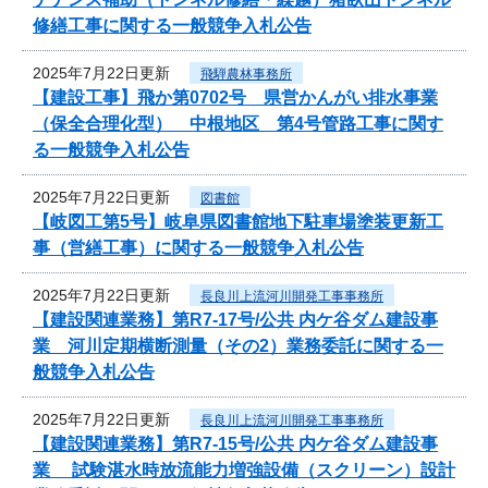
修繕工事に関する一般競争入札公告
2025年7月22日更新
飛騨農林事務所
【建設工事】飛か第0702号 県営かんがい排水事業
（保全合理化型） 中根地区 第4号管路工事に関す
る一般競争入札公告
2025年7月22日更新
図書館
【岐図工第5号】岐阜県図書館地下駐車場塗装更新工
事（営繕工事）に関する一般競争入札公告
2025年7月22日更新
長良川上流河川開発工事事務所
【建設関連業務】第R7-17号/公共 内ケ谷ダム建設事
業 河川定期横断測量（その2）業務委託に関する一
般競争入札公告
2025年7月22日更新
長良川上流河川開発工事事務所
【建設関連業務】第R7-15号/公共 内ケ谷ダム建設事
業 試験湛水時放流能力増強設備（スクリーン）設計