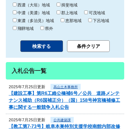
り
西濃（大垣）地域
揖斐地域
中濃（美濃）地域
郡上地域
可茂地域
東濃（多治見）地域
恵那地域
下呂地域
飛騨地域
県外
入札公告一覧
2025年7月25日更新
高山土木事務所
【建設工事】第R6工維公橋補6号／公共 道路メンテ
ナンス補助（R6国補正分）（国）158号神宮橋補修工
事に関する一般競争入札公告
2025年7月25日更新
公共建築課
【教工第7-73号】岐阜本巣特別支援学校南館内部改修