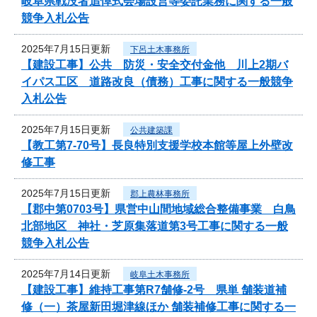
岐阜県戦没者追悼式会場設営等委託業務に関する一般
競争入札公告
2025年7月15日更新
下呂土木事務所
【建設工事】公共 防災・安全交付金他 川上2期バ
イパス工区 道路改良（債務）工事に関する一般競争
入札公告
2025年7月15日更新
公共建築課
【教工第7-70号】長良特別支援学校本館等屋上外壁改
修工事
2025年7月15日更新
郡上農林事務所
【郡中第0703号】県営中山間地域総合整備事業 白鳥
北部地区 神社・芝原集落道第3号工事に関する一般
競争入札公告
2025年7月14日更新
岐阜土木事務所
【建設工事】維持工事第R7舗修-2号 県単 舗装道補
修（一）茶屋新田堀津線ほか 舗装補修工事に関する一