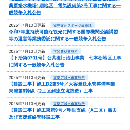
桑原揚水機場1期地区 電気設備第2号工事に関する一
般競争入札公告
2025年7月10日更新
観光文化スポーツ政策課
令和7年度持続可能な観光に関する国際機関公認講習
等の運営等業務委託に関する一般競争入札公告
2025年7月10日更新
下呂農林事務所
【下治第0701号】公共復旧治山事業 七本栃地区工事
に関する一般競争入札公告
2025年7月10日更新
東部広域水道事務所
【建設工事】施工B2第5号／大容量送水管整備事業
東濃第6幹線（2工区到達立坑築造）工事
2025年7月10日更新
東部広域水道事務所
【建設工事】施工東第9号／明世支線（A工区）撤去
及び支援連絡管移設工事