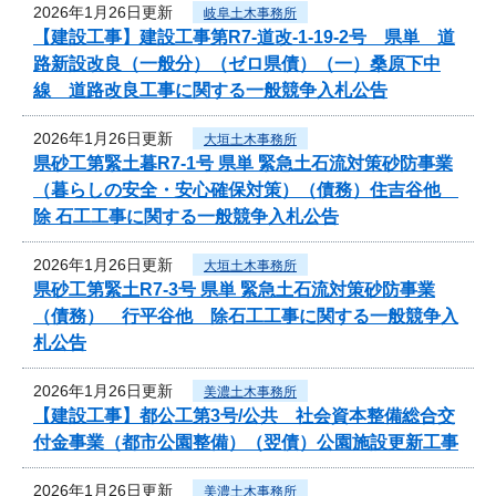
2026年1月26日更新
岐阜土木事務所
【建設工事】建設工事第R7-道改-1-19-2号 県単 道
路新設改良（一般分）（ゼロ県債）（一）桑原下中
線 道路改良工事に関する一般競争入札公告
2026年1月26日更新
大垣土木事務所
県砂工第緊土暮R7-1号 県単 緊急土石流対策砂防事業
（暮らしの安全・安心確保対策）（債務）住吉谷他
除 石工工事に関する一般競争入札公告
2026年1月26日更新
大垣土木事務所
県砂工第緊土R7-3号 県単 緊急土石流対策砂防事業
（債務） 行平谷他 除石工工事に関する一般競争入
札公告
2026年1月26日更新
美濃土木事務所
【建設工事】都公工第3号/公共 社会資本整備総合交
付金事業（都市公園整備）（翌債）公園施設更新工事
2026年1月26日更新
美濃土木事務所