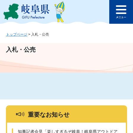
ペ
メ
このページの本文へ
ー
ニ
メ
ジ
ュ
ニ
の
ー
ュ
先
を
ー
頭
飛
トップページ
>
入札・公売
で
ば
す
し
入札・公売
。
て
本
文
へ
重要なお知らせ
知事記者会見「楽しすぎるぞ岐阜！岐阜県アウトドア