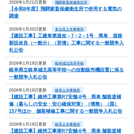
2026年1月21日更新
飛騨家畜保健衛生所
【令和8年度】飛騨家畜保健衛生所で使用する電気の
調達
2026年1月20日更新
多治見土木事務所
【建設工事】工建単第道改－7－2－1号 県単 道路
新設改良（一般分）（翌債）工事に関する一般競争入
札公告
2026年1月19日更新
岐阜城北高等学校
岐阜県立岐阜城北高等学校への自動販売機設置に係る
一般競争入札公告
2026年1月19日更新
岐阜土木事務所
【建設工事】維持工事第R7安舗-8号 県単 舗装道補
修（暮らしの安全・安心確保対策）（債務）（国）
157号ほか 舗装補修工事に関する一般競争入札公告
2026年1月19日更新
岐阜土木事務所
【建設工事】維持工事第R7安舗-6号 県単 舗装道補