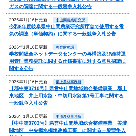
ガスの調達に関する一般競争入札公告
2026年1月16日更新
中山間農業研究所
令和8年度岐阜県中山間農業研究所庁舎で使用する電
気の調達（単価契約）に関する一般競争入札公告
2026年1月16日更新
教育財務課
学校間総合ネットデータセンターの再構築及び維持運
用管理業務委託に関する仕様書案に対する意見招請に
関する公告
2026年1月16日更新
郡上農林事務所
【郡中第0710号】県営中山間地域総合整備事業 郡上
東地区 井上用水路・中切用水路第1号工事に関する
一般競争入札公告
2026年1月16日更新
中濃農林事務所
【中中第0703号】県営中山間地域総合整備事業 美濃
関地区 中央揚水機場改修工事 に関する一般競争入