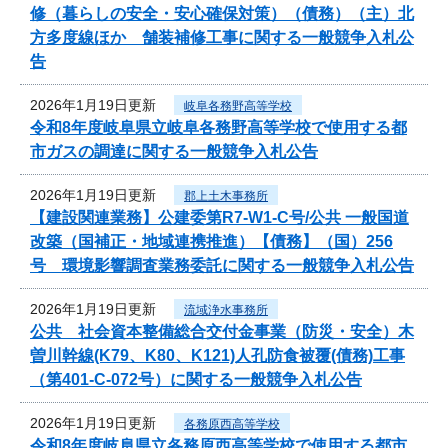
修（暮らしの安全・安心確保対策）（債務）（主）北
方多度線ほか 舗装補修工事に関する一般競争入札公
告
2026年1月19日更新
岐阜各務野高等学校
令和8年度岐阜県立岐阜各務野高等学校で使用する都
市ガスの調達に関する一般競争入札公告
2026年1月19日更新
郡上土木事務所
【建設関連業務】公建委第R7-W1-C号/公共 一般国道
改築（国補正・地域連携推進）【債務】（国）256
号 環境影響調査業務委託に関する一般競争入札公告
2026年1月19日更新
流域浄水事務所
公共 社会資本整備総合交付金事業（防災・安全）木
曽川幹線(K79、K80、K121)人孔防食被覆(債務)工事
（第401-C-072号）に関する一般競争入札公告
2026年1月19日更新
各務原西高等学校
令和8年度岐阜県立各務原西高等学校で使用する都市