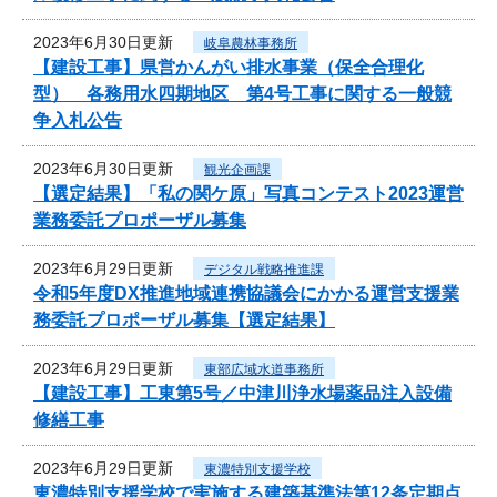
2023年6月30日更新
岐阜農林事務所
【建設工事】県営かんがい排水事業（保全合理化
型） 各務用水四期地区 第4号工事に関する一般競
争入札公告
2023年6月30日更新
観光企画課
【選定結果】「私の関ケ原」写真コンテスト2023運営
業務委託プロポーザル募集
2023年6月29日更新
デジタル戦略推進課
令和5年度DX推進地域連携協議会にかかる運営支援業
務委託プロポーザル募集【選定結果】
2023年6月29日更新
東部広域水道事務所
【建設工事】工東第5号／中津川浄水場薬品注入設備
修繕工事
2023年6月29日更新
東濃特別支援学校
東濃特別支援学校で実施する建築基準法第12条定期点