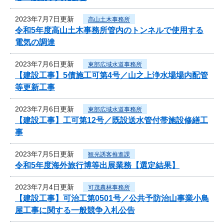
2023年7月7日更新
高山土木事務所
令和5年度高山土木事務所管内のトンネルで使用する
電気の調達
2023年7月6日更新
東部広域水道事務所
【建設工事】5債施工可第4号／山之上浄水場場内配管
等更新工事
2023年7月6日更新
東部広域水道事務所
【建設工事】工可第12号／既設送水管付帯施設修繕工
事
2023年7月5日更新
観光誘客推進課
令和5年度海外旅行博等出展業務【選定結果】
2023年7月4日更新
可茂農林事務所
【建設工事】可治工第0501号／公共予防治山事業小鳥
屋工事に関する一般競争入札公告