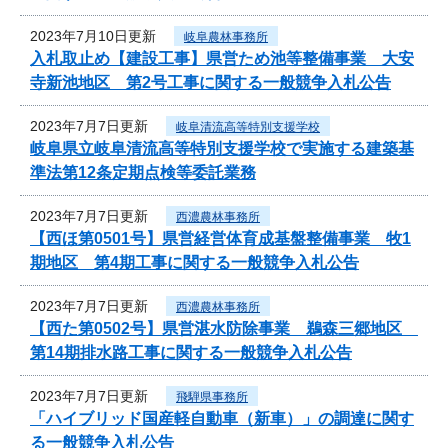
2023年7月10日更新
岐阜農林事務所
入札取止め【建設工事】県営ため池等整備事業 大安
寺新池地区 第2号工事に関する一般競争入札公告
2023年7月7日更新
岐阜清流高等特別支援学校
岐阜県立岐阜清流高等特別支援学校で実施する建築基
準法第12条定期点検等委託業務
2023年7月7日更新
西濃農林事務所
【西ほ第0501号】県営経営体育成基盤整備事業 牧1
期地区 第4期工事に関する一般競争入札公告
2023年7月7日更新
西濃農林事務所
【西た第0502号】県営湛水防除事業 鵜森三郷地区
第14期排水路工事に関する一般競争入札公告
2023年7月7日更新
飛騨県事務所
「ハイブリッド国産軽自動車（新車）」の調達に関す
る一般競争入札公告