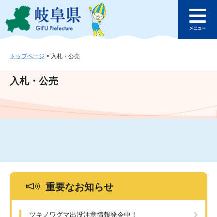
ペ
メ
このページの本文へ
ー
ニ
メ
ジ
ュ
ニ
の
ー
ュ
先
を
ー
頭
飛
トップページ
>
入札・公売
で
ば
す
し
入札・公売
。
て
本
文
へ
重要なお知らせ
ツキノワグマ出没注意情報発令中！