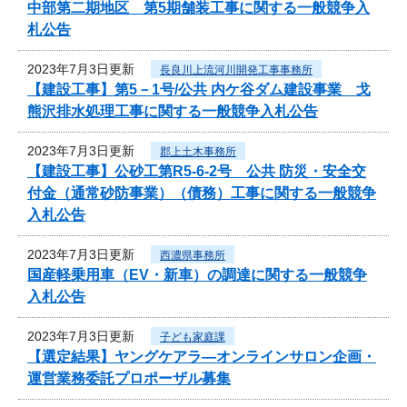
中部第二期地区 第5期舗装工事に関する一般競争入
札公告
2023年7月3日更新
長良川上流河川開発工事事務所
【建設工事】第5－1号/公共 内ケ谷ダム建設事業 戈
熊沢排水処理工事に関する一般競争入札公告
2023年7月3日更新
郡上土木事務所
【建設工事】公砂工第R5-6-2号 公共 防災・安全交
付金（通常砂防事業）（債務）工事に関する一般競争
入札公告
2023年7月3日更新
西濃県事務所
国産軽乗用車（EV・新車）の調達に関する一般競争
入札公告
2023年7月3日更新
子ども家庭課
【選定結果】ヤングケアラ―オンラインサロン企画・
運営業務委託プロポーザル募集