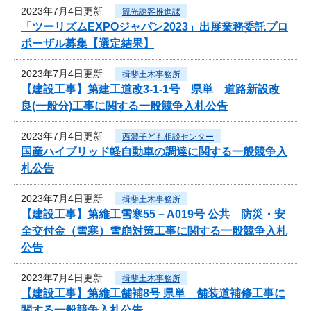
2023年7月4日更新
観光誘客推進課
「ツーリズムEXPOジャパン2023」出展業務委託プロ
ポーザル募集【選定結果】
2023年7月4日更新
揖斐土木事務所
【建設工事】第建工道改3-1-1号 県単 道路新設改
良(一般分)工事に関する一般競争入札公告
2023年7月4日更新
西濃子ども相談センター
国産ハイブリッド軽自動車の調達に関する一般競争入
札公告
2023年7月4日更新
揖斐土木事務所
【建設工事】第維工雪寒55－A019号 公共 防災・安
全交付金（雪寒）雪崩対策工事に関する一般競争入札
公告
2023年7月4日更新
揖斐土木事務所
【建設工事】第維工舗補8号 県単 舗装道補修工事に
関する一般競争入札公告