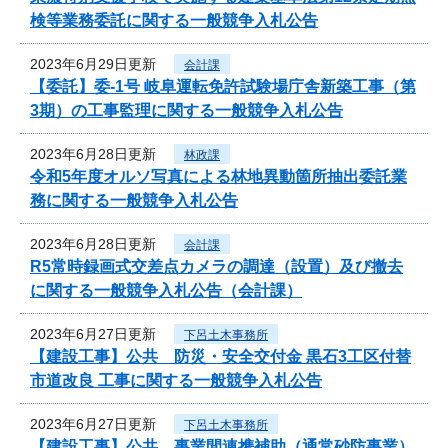
検等業務委託に関する一般競争入札公告
2023年6月29日更新
会計課
【委託】委-1号 岐阜運転免許試験場庁舎新築工事（第
3期）の工事監理に関する一般競争入札公告
2023年6月28日更新
林政課
令和5年度オルソ写真による林地異動箇所抽出委託業
務に関する一般競争入札公告
2023年6月28日更新
会計課
R5常時録画式交差点カメラの調達（設置）及び撤去
に関する一般競争入札公告（会計課）
2023年6月27日更新
下呂土木事務所
【建設工事】公共 防災・安全交付金 黒石3工区付替
市道改良 工事に関する一般競争入札公告
2023年6月27日更新
下呂土木事務所
【建設工事】公共 事業間連携補助（通常砂防事業）