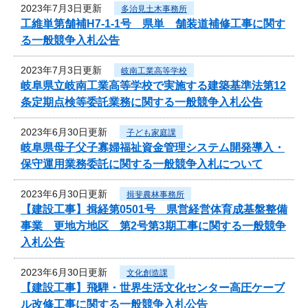
2023年7月3日更新
多治見土木事務所
工維単第舗補H7-1-1号 県単 舗装道補修工事に関す
る一般競争入札公告
2023年7月3日更新
岐南工業高等学校
岐阜県立岐南工業高等学校で実施する建築基準法第12
条定期点検等委託業務に関する一般競争入札公告
2023年6月30日更新
子ども家庭課
岐阜県母子父子寡婦福祉資金管理システム開発導入・
保守運用業務委託に関する一般競争入札について
2023年6月30日更新
揖斐農林事務所
【建設工事】揖経第0501号 県営経営体育成基盤整備
事業 更地方地区 第2号第3期工事に関する一般競争
入札公告
2023年6月30日更新
文化創造課
【建設工事】飛騨・世界生活文化センター高圧ケーブ
ル改修工事に関する一般競争入札公告