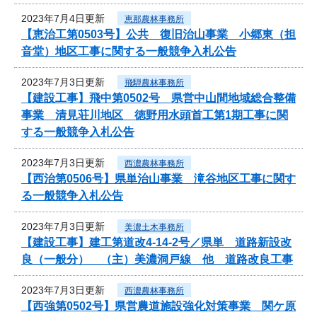
2023年7月4日更新
恵那農林事務所
【恵治工第0503号】公共 復旧治山事業 小郷東（担
音堂）地区工事に関する一般競争入札公告
2023年7月3日更新
飛騨農林事務所
【建設工事】飛中第0502号 県営中山間地域総合整備
事業 清見荘川地区 徳野用水頭首工第1期工事に関
する一般競争入札公告
2023年7月3日更新
西濃農林事務所
【西治第0506号】県単治山事業 滝谷地区工事に関す
る一般競争入札公告
2023年7月3日更新
美濃土木事務所
【建設工事】建工第道改4-14-2号／県単 道路新設改
良（一般分） （主）美濃洞戸線 他 道路改良工事
2023年7月3日更新
西濃農林事務所
【西強第0502号】県営農道施設強化対策事業 関ケ原