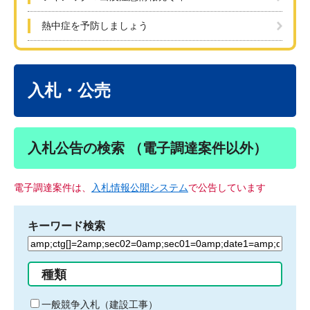
熱中症を予防しましょう
本
文
入札・公売
入札公告の検索 （電子調達案件以外）
電子調達案件は、
入札情報公開システム
で公告しています
キーワード検索
検
索
す
種類
る
キ
一般競争入札（建設工事）