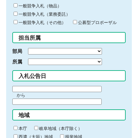
ー
一般競争入札（物品）
ワ
一般競争入札（業務委託）
ー
ド
一般競争入札（その他）
公募型プロポーザル
を
入
担当所属
力
部局
所属
入札公告日
期
から
間
期
の
間
始
地域
の
ま
終
り
わ
本庁
岐阜地域（本庁除く）
り
西濃（大垣）地域
揖斐地域