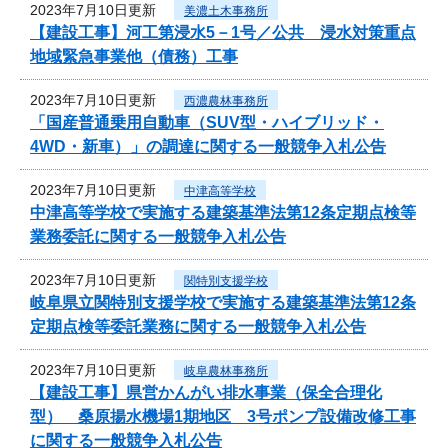
2023年7月10日更新
美濃土木事務所
【建設工事】河工第浸水5－1号／公共 浸水対策重点
地域緊急事業他（債務）工事
2023年7月10日更新
西濃農林事務所
「国産普通乗用自動車（SUV型・ハイブリッド・
4WD・新車）」の調達に関する一般競争入札公告
2023年7月10日更新
中津高等学校
中津高等学校で実施する建築基準法第12条定期点検等
業務委託に関する一般競争入札公告
2023年7月10日更新
関特別支援学校
岐阜県立関特別支援学校で実施する建築基準法第12条
定期点検等委託業務に関する一般競争入札公告
2023年7月10日更新
岐阜農林事務所
【建設工事】県営かんがい排水事業（保全合理化
型） 桑原揚水機場1期地区 3号ポンプ設備改修工事
に関する一般競争入札公告