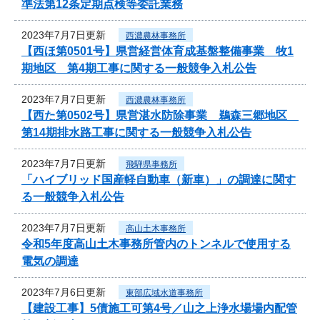
準法第12条定期点検等委託業務
2023年7月7日更新
西濃農林事務所
【西ほ第0501号】県営経営体育成基盤整備事業 牧1
期地区 第4期工事に関する一般競争入札公告
2023年7月7日更新
西濃農林事務所
【西た第0502号】県営湛水防除事業 鵜森三郷地区
第14期排水路工事に関する一般競争入札公告
2023年7月7日更新
飛騨県事務所
「ハイブリッド国産軽自動車（新車）」の調達に関す
る一般競争入札公告
2023年7月7日更新
高山土木事務所
令和5年度高山土木事務所管内のトンネルで使用する
電気の調達
2023年7月6日更新
東部広域水道事務所
【建設工事】5債施工可第4号／山之上浄水場場内配管