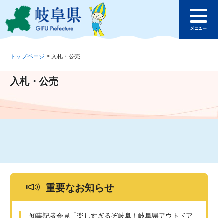
ペ
メ
このページの本文へ
ー
ニ
メ
ジ
ュ
ニ
の
ー
ュ
先
を
ー
頭
飛
トップページ
>
入札・公売
で
ば
す
し
入札・公売
。
て
本
文
へ
重要なお知らせ
知事記者会見「楽しすぎるぞ岐阜！岐阜県アウトドア