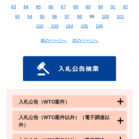
83
84
85
86
87
88
89
90
91
92
93
94
95
96
97
98
99
100
101
102
103
104
105
106
前のページへ
次のページへ
入札公告（WTO案件）
入札公告（WTO案件以外）（電子調達以
外）