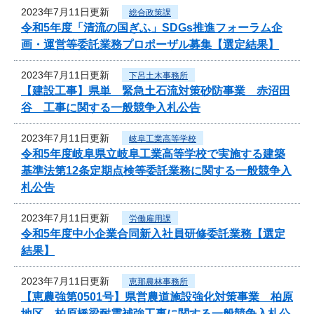
2023年7月11日更新
総合政策課
令和5年度「清流の国ぎふ」SDGs推進フォーラム企
画・運営等委託業務プロポーザル募集【選定結果】
2023年7月11日更新
下呂土木事務所
【建設工事】県単 緊急土石流対策砂防事業 赤沼田
谷 工事に関する一般競争入札公告
2023年7月11日更新
岐阜工業高等学校
令和5年度岐阜県立岐阜工業高等学校で実施する建築
基準法第12条定期点検等委託業務に関する一般競争入
札公告
2023年7月11日更新
労働雇用課
令和5年度中小企業合同新入社員研修委託業務【選定
結果】
2023年7月11日更新
恵那農林事務所
【恵農強第0501号】県営農道施設強化対策事業 柏原
地区 柏原橋梁耐震補強工事に関する一般競争入札公