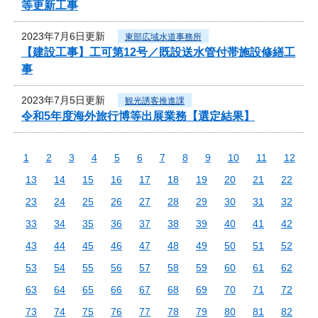
等更新工事
2023年7月6日更新
東部広域水道事務所
【建設工事】工可第12号／既設送水管付帯施設修繕工
事
2023年7月5日更新
観光誘客推進課
令和5年度海外旅行博等出展業務【選定結果】
1
2
3
4
5
6
7
8
9
10
11
12
13
14
15
16
17
18
19
20
21
22
23
24
25
26
27
28
29
30
31
32
33
34
35
36
37
38
39
40
41
42
43
44
45
46
47
48
49
50
51
52
53
54
55
56
57
58
59
60
61
62
63
64
65
66
67
68
69
70
71
72
73
74
75
76
77
78
79
80
81
82