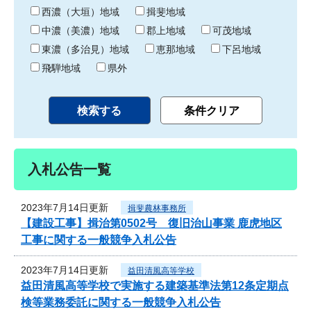
り
西濃（大垣）地域
揖斐地域
中濃（美濃）地域
郡上地域
可茂地域
東濃（多治見）地域
恵那地域
下呂地域
飛騨地域
県外
入札公告一覧
2023年7月14日更新
揖斐農林事務所
【建設工事】揖治第0502号 復旧治山事業 鹿虎地区
工事に関する一般競争入札公告
2023年7月14日更新
益田清風高等学校
益田清風高等学校で実施する建築基準法第12条定期点
検等業務委託に関する一般競争入札公告