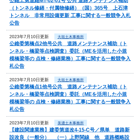
公維工第道維MT-02-01号 公共 道路メンテナンス補助
（トンネル修繕・付属物修繕）（国）365号 上石津
トンネル 非常用設備更新 工事に関する一般競争入札
公告
2023年7月10日更新
大垣土木事務所
公維委第橋点2他号公共 道路メンテナンス補助（ト
ンネル・橋梁等点検調査）委託（MEを活用した小規
模橋梁等の 点検・修繕業務）工事に関する一般競争入
札公告
2023年7月10日更新
大垣土木事務所
公維委第橋点1他号公共 道路メンテナンス補助（ト
ンネル・橋梁等点検調査）委託（MEを活用した小規
模橋梁等の 点検・修繕業務）工事に関する一般競争入
札公告
2023年7月10日更新
美濃土木事務所
【建設関連業務】建委第道改4-15-C号／県単 道路新
設改良（一般分） （一）上野関線 他 道路概略設