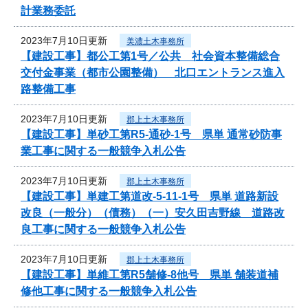
計業務委託
2023年7月10日更新
美濃土木事務所
【建設工事】都公工第1号／公共 社会資本整備総合
交付金事業（都市公園整備） 北口エントランス進入
路整備工事
2023年7月10日更新
郡上土木事務所
【建設工事】単砂工第R5-通砂-1号 県単 通常砂防事
業工事に関する一般競争入札公告
2023年7月10日更新
郡上土木事務所
【建設工事】単建工第道改-5-11-1号 県単 道路新設
改良（一般分）（債務）（一）安久田吉野線 道路改
良工事に関する一般競争入札公告
2023年7月10日更新
郡上土木事務所
【建設工事】単維工第R5舗修-8他号 県単 舗装道補
修他工事に関する一般競争入札公告