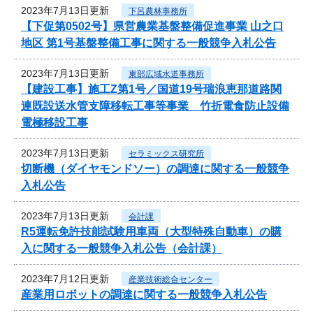
2023年7月13日更新
下呂農林事務所
【下促第0502号】県営農業基盤整備促進事業 山之口
地区 第1号基盤整備工事に関する一般競争入札公告
2023年7月13日更新
東部広域水道事務所
【建設工事】施工Z第1号／国道19号瑞浪恵那道路関
連既設送水管支障移転工事等事業 竹折電食防止設備
電極移設工事
2023年7月13日更新
セラミックス研究所
切断機（ダイヤモンドソー）の調達に関する一般競争
入札公告
2023年7月13日更新
会計課
R5運転免許技能試験用車両（大型特殊自動車）の購
入に関する一般競争入札公告（会計課）
2023年7月12日更新
産業技術総合センター
産業用ロボットの調達に関する一般競争入札公告