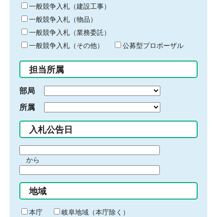
キ
一般競争入札（建設工事）
ー
一般競争入札（物品）
ワ
一般競争入札（業務委託）
ー
ド
一般競争入札（その他）
公募型プロポーザル
を
入
担当所属
力
部局
所属
入札公告日
期
から
間
期
の
間
始
地域
の
ま
終
り
わ
本庁
岐阜地域（本庁除く）