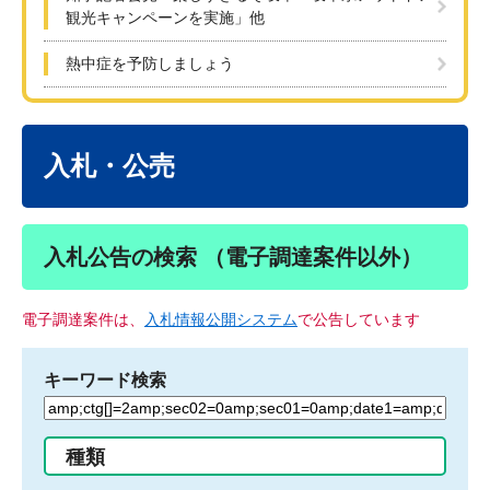
観光キャンペーンを実施」他
熱中症を予防しましょう
本
文
入札・公売
入札公告の検索 （電子調達案件以外）
電子調達案件は、
入札情報公開システム
で公告しています
キーワード検索
検
索
す
種類
る