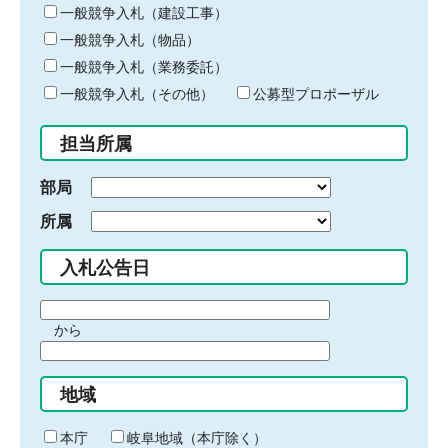
キ
一般競争入札（建設工事）
ー
一般競争入札（物品）
ワ
一般競争入札（業務委託）
ー
ド
一般競争入札（その他）
公募型プロポーザル
を
入
担当所属
力
部局
所属
入札公告日
期
から
間
期
の
間
始
地域
の
ま
終
り
わ
本庁
岐阜地域（本庁除く）