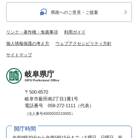
県政へのご意見・ご提案
リンク・著作権・免責事項
利用ガイド
個人情報保護の考え方
ウェブアクセシビリティ方針
サイトマップ
岐阜県庁
GIFU Prefectural Office
〒500-8570
岐阜市薮田南2丁目1番1号
電話番号 058-272-1111（代表）
（法人番号4000020210005）
開庁時間
午前8時30分から午後5時15分まで
（土曜日、日曜日、祝