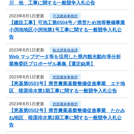
川 他 工事に関する一般競争入札公告
2023年8月1日更新
可茂農林事務所
【建設工事】可池工第0504号／県営ため池等整備事業
小渕池地区小渕池第1号工事に関する一般競争入札公
告
2023年8月1日更新
観光誘客推進課
Web マップデータ等を活用した県内観光動向等分析
業務委託プロポーザル募集【選定結果】
2023年8月1日更新
恵那農林事務所
【恵基第0503号】県営農業基盤整備促進事業 エナ地
区 暗渠排水第1期工事に関する一般競争入札公告
2023年8月1日更新
恵那農林事務所
【恵基第0502号】県営農業基盤整備促進事業 たかみ
ね地区 暗渠排水第2期工事に関する一般競争入札公
告