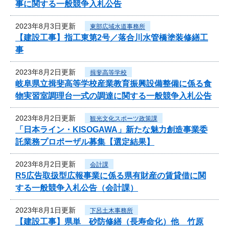
事に関する一般競争入札公告
2023年8月3日更新
東部広域水道事務所
【建設工事】指工東第2号／落合川水管橋塗装修繕工
事
2023年8月2日更新
揖斐高等学校
岐阜県立揖斐高等学校産業教育振興設備整備に係る食
物実習室調理台一式の調達に関する一般競争入札公告
2023年8月2日更新
観光文化スポーツ政策課
「日本ライン・KISOGAWA」新たな魅力創造事業委
託業務プロポーザル募集【選定結果】
2023年8月2日更新
会計課
R5広告取扱型広報事業に係る県有財産の賃貸借に関
する一般競争入札公告（会計課）
2023年8月1日更新
下呂土木事務所
【建設工事】県単 砂防修繕（長寿命化）他 竹原