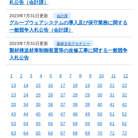
札公告（会計課）
2023年7月31日更新
会計課
グループウェアシステムの導入及び保守業務に関する
一般競争入札公告（会計課）
2023年7月31日更新
森林文化アカデミー
製材棟送材車制御装置等の改修工事に関する一般競争
入札公告
1
2
3
4
5
6
7
8
9
10
11
12
13
14
15
16
17
18
19
20
21
22
23
24
25
26
27
28
29
30
31
32
33
34
35
36
37
38
39
40
41
42
43
44
45
46
47
48
49
50
51
52
53
54
55
56
57
58
59
60
61
62
63
64
65
66
67
68
69
70
71
72