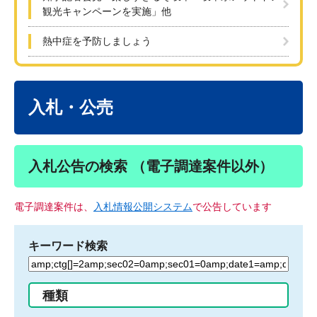
観光キャンペーンを実施」他
熱中症を予防しましょう
本
文
入札・公売
入札公告の検索 （電子調達案件以外）
電子調達案件は、
入札情報公開システム
で公告しています
キーワード検索
検
索
す
種類
る