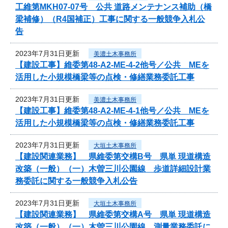
工維第MKH07-07号 公共 道路メンテナンス補助（橋
梁補修）（R4国補正）工事に関する一般競争入札公
告
2023年7月31日更新
美濃土木事務所
【建設工事】維委第48-A2-ME-4-2他号／公共 MEを
活用した小規模橋梁等の点検・修繕業務委託工事
2023年7月31日更新
美濃土木事務所
【建設工事】維委第48-A2-ME-4-1他号／公共 MEを
活用した小規模橋梁等の点検・修繕業務委託工事
2023年7月31日更新
大垣土木事務所
【建設関連業務】 県維委第交構B号 県単 現道構造
改築（一般）（一）木曽三川公園線 歩道詳細設計業
務委託に関する一般競争入札公告
2023年7月31日更新
大垣土木事務所
【建設関連業務】 県維委第交構A号 県単 現道構造
改築（一般）（一）木曽三川公園線 測量業務委託に