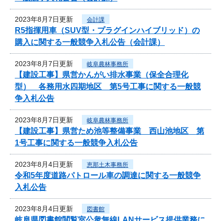
2023年8月7日更新
会計課
R5指揮用車（SUV型・プラグインハイブリッド）の
購入に関する一般競争入札公告（会計課）
2023年8月7日更新
岐阜農林事務所
【建設工事】県営かんがい排水事業（保全合理化
型） 各務用水四期地区 第5号工事に関する一般競
争入札公告
2023年8月7日更新
岐阜農林事務所
【建設工事】県営ため池等整備事業 西山池地区 第
1号工事に関する一般競争入札公告
2023年8月4日更新
恵那土木事務所
令和5年度道路パトロール車の調達に関する一般競争
入札公告
2023年8月4日更新
図書館
岐阜県図書館閲覧室公衆無線LANサービス提供業務に