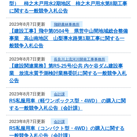
型） 柿之木戸用水2期地区 柿之木戸用水第8期工事
に関する一般競争入札公告
2023年8月7日更新
飛騨農林事務所
【建設工事】飛中第0504号 県営中山間地域総合整備
事業 高山南地区 山梨導水路第1期工事に関する一
般競争入札公告
2023年8月7日更新
長良川上流河川開発工事事務所
【建設関連業務】第R5-25号/公共 内ケ谷ダム建設事
業 放流水質予測検討業務委託に関する一般競争入札
公告
2023年8月7日更新
会計課
R5私服用車（軽ワンボックス型・4WD） の購入に関
する一般競争入札公告（会計課）
2023年8月7日更新
会計課
R5私服用車（コンパクト型・4WD）の購入に関する
一般競争入札公告（会計課）