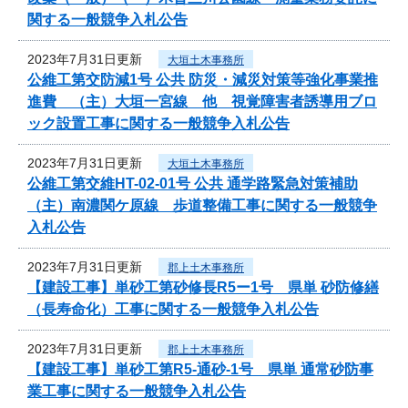
関する一般競争入札公告
2023年7月31日更新
大垣土木事務所
公維工第交防減1号 公共 防災・減災対策等強化事業推
進費 （主）大垣一宮線 他 視覚障害者誘導用ブロ
ック設置工事に関する一般競争入札公告
2023年7月31日更新
大垣土木事務所
公維工第交維HT-02-01号 公共 通学路緊急対策補助
（主）南濃関ケ原線 歩道整備工事に関する一般競争
入札公告
2023年7月31日更新
郡上土木事務所
【建設工事】単砂工第砂修長R5ー1号 県単 砂防修繕
（長寿命化）工事に関する一般競争入札公告
2023年7月31日更新
郡上土木事務所
【建設工事】単砂工第R5-通砂-1号 県単 通常砂防事
業工事に関する一般競争入札公告