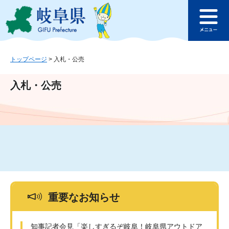
ペ
メ
このページの本文へ
ー
ニ
メ
ジ
ュ
ニ
の
ー
ュ
先
を
ー
頭
飛
トップページ
>
入札・公売
で
ば
す
し
入札・公売
。
て
本
文
へ
重要なお知らせ
知事記者会見「楽しすぎるぞ岐阜！岐阜県アウトドア