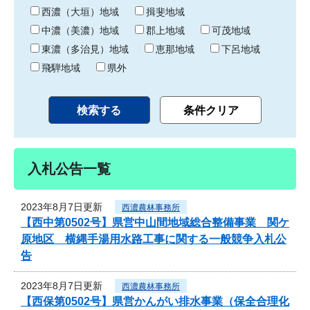
り
西濃（大垣）地域
揖斐地域
中濃（美濃）地域
郡上地域
可茂地域
東濃（多治見）地域
恵那地域
下呂地域
飛騨地域
県外
入札公告一覧
2023年8月7日更新
西濃農林事務所
【西中第0502号】県営中山間地域総合整備事業 関ケ
原地区 横縄手湯用水路工事に関する一般競争入札公
告
2023年8月7日更新
西濃農林事務所
【西保第0502号】県営かんがい排水事業（保全合理化