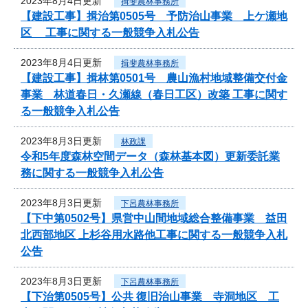
2023年8月4日更新
揖斐農林事務所
【建設工事】揖治第0505号 予防治山事業 上ケ瀬地
区 工事に関する一般競争入札公告
2023年8月4日更新
揖斐農林事務所
【建設工事】揖林第0501号 農山漁村地域整備交付金
事業 林道春日・久瀬線（春日工区）改築 工事に関す
る一般競争入札公告
2023年8月3日更新
林政課
令和5年度森林空間データ（森林基本図）更新委託業
務に関する一般競争入札公告
2023年8月3日更新
下呂農林事務所
【下中第0502号】県営中山間地域総合整備事業 益田
北西部地区 上杉谷用水路他工事に関する一般競争入札
公告
2023年8月3日更新
下呂農林事務所
【下治第0505号】公共 復旧治山事業 寺洞地区 工