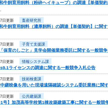
度和牛飼育用飼料（粉砕ヘイキューブ）の調達【単価契
）
27日更新
畜産研究所
度和牛飼育用飼料（濃厚飼料）の調達【単価契約】に関
27日更新
子育て支援課
度「保育のしごと」見学会開催業務委託に関する一般競争
27日更新
情報システム課
orks9.1ライセンスの調達に関する一般競争入札公告
27日更新
技術検査課
度 中継映像を用いた現場遠隔確認システム委託業務に関
27日更新
公共建築課
-1号】加茂高等学校第1棟改築建築工事に関する一般競