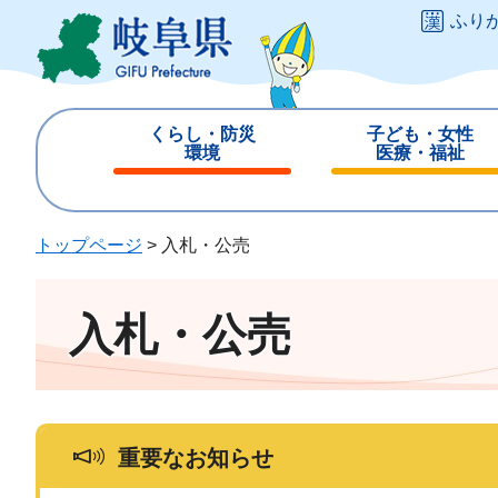
ペ
メ
ふり
ー
ニ
ジ
ュ
の
ー
先
を
くらし・防災
子ども・女性
頭
飛
環境
医療・福祉
で
ば
閉
閉
す
し
じ
じ
。
て
る
る
トップページ
>
入札・公売
本
文
へ
入札・公売
重要なお知らせ