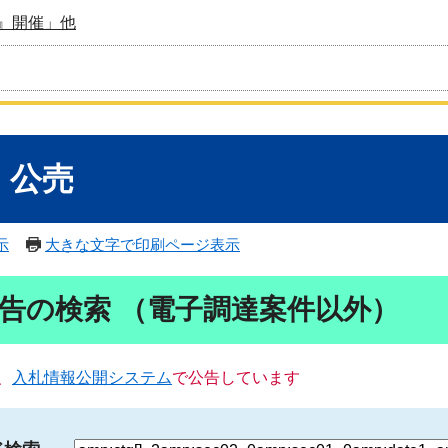
』開催」他
・公売
示
大きな文字で印刷ページ表示
告の検索 （電子調達案件以外）
、
入札情報公開システム
で公告しています