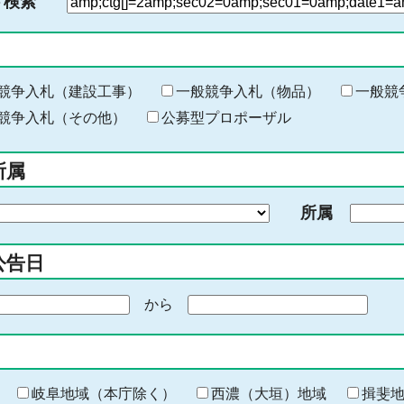
ド検索
検
索
す
る
キ
競争入札（建設工事）
一般競争入札（物品）
一般競
ー
競争入札（その他）
公募型プロポーザル
ワ
ー
所属
ド
を
所属
入
力
公告日
から
期
間
の
終
わ
岐阜地域（本庁除く）
西濃（大垣）地域
揖斐