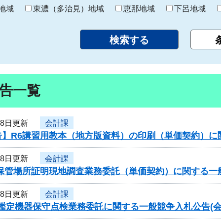
り
地域
東濃（多治見）地域
恵那地域
下呂地域
告一覧
28日更新
会計課
告】R6講習用教本（地方版資料）の印刷（単価契約）に
28日更新
会計課
車保管場所証明現地調査業務委託（単価契約）に関する一
28日更新
会計課
型鑑定機器保守点検業務委託に関する一般競争入札公告(会