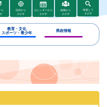
検索して
から
目的から
カレンダーから
組織から
さがす
す
さがす
さがす
さがす
教育・文化
県政情報
スポーツ・青少年
閉
閉
じ
じ
る
る