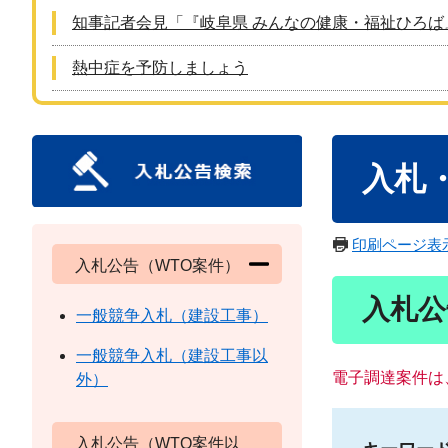
知事記者会見「『岐阜県 みんなの健康・福祉ひろば
熱中症を予防しましょう
本
入札
文
印刷ページ表
入札公告（WTO案件）
入札公
一般競争入札（建設工事）
一般競争入札（建設工事以
電子調達案件は
外）
入札公告（WTO案件以