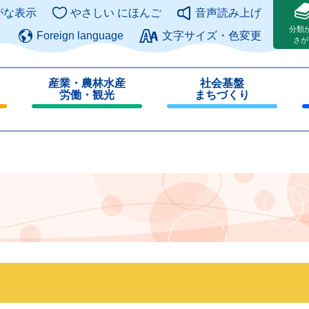
このページの本文へ
がな表示
やさしい にほんご
音声読み上げ
分類
Foreign language
文字サイズ・色変更
さが
産業・農林水産
社会基盤
労働・観光
まちづくり
閉
閉
じ
じ
る
る