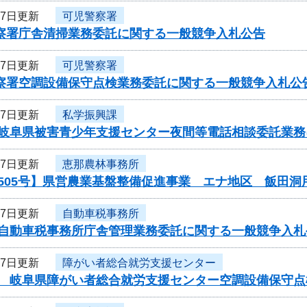
27日更新
可児警察署
警察署庁舎清掃業務委託に関する一般競争入札公告
27日更新
可児警察署
警察署空調設備保守点検業務委託に関する一般競争入札公
27日更新
私学振興課
度岐阜県被害青少年支援センター夜間等電話相談委託業
27日更新
恵那農林事務所
505号】県営農業基盤整備促進事業 エナ地区 飯田洞
27日更新
自動車税事務所
度自動車税事務所庁舎管理業務委託に関する一般競争入札
27日更新
障がい者総合就労支援センター
度 岐阜県障がい者総合就労支援センター空調設備保守