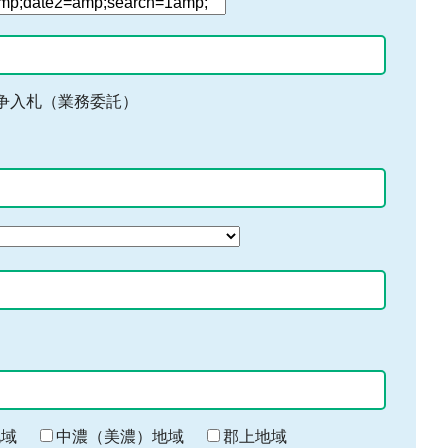
争入札（業務委託）
地域
中濃（美濃）地域
郡上地域