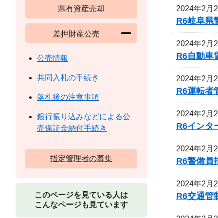
2024年2月
県有資産売却
R6岐阜
差押財産公売
2024年2月
R6自動
公売情報
共同入札の手続き
2024年2月
R6運転
落札後の注意事項
2024年2月
銀行振り込みなどによる公
R6イン
売保証金納付手続き
2024年2月
指定管理者の募集
R6警備
2024年2月
このページを見ている人は
R6交通
こんなページも見ています