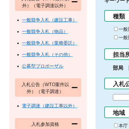
キーワー
外）（電子調達以外）
種類
一般競争入札（建設工事）
一般
一般競争入札（物品）
一般
一般競争入札（業務委託）
担当
一般競争入札（その他）
公募型プロポーザル
部局
入札
入札公告（WTO案件以
外）（電子調達）
期
間
電子調達（建設工事以外）
の
地域
始
入札参加資格
ま
本庁