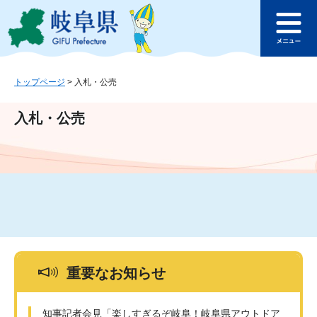
ペ
メ
このページの本文へ
ー
ニ
メ
ジ
ュ
ニ
の
ー
ュ
先
を
ー
頭
飛
トップページ
>
入札・公売
で
ば
す
し
入札・公売
。
て
本
文
へ
重要なお知らせ
知事記者会見「楽しすぎるぞ岐阜！岐阜県アウトドア