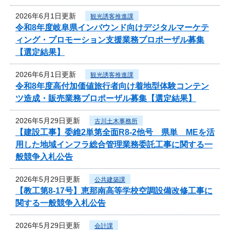
2026年6月1日更新
観光誘客推進課
令和8年度岐阜県インバウンド向けデジタルマーケテ
ィング・プロモーション支援業務プロポーザル募集
【選定結果】
2026年6月1日更新
観光誘客推進課
令和8年度高付加価値旅行者向け着地型体験コンテン
ツ造成・販売業務プロポーザル募集【選定結果】
2026年5月29日更新
古川土木事務所
【建設工事】委維2単第全面R8-2他号 県単 MEを活
用した地域インフラ総合管理業務委託工事に関する一
般競争入札公告
2026年5月29日更新
公共建築課
【教工第8-17号】恵那南高等学校空調設備改修工事に
関する一般競争入札公告
2026年5月29日更新
会計課