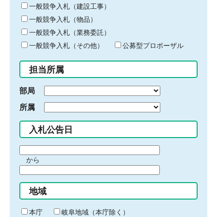
キ
一般競争入札（建設工事）
ー
一般競争入札（物品）
ワ
一般競争入札（業務委託）
ー
ド
一般競争入札（その他）
公募型プロポーザル
を
入
担当所属
力
部局
所属
入札公告日
期
から
間
期
の
間
始
地域
の
ま
終
り
わ
本庁
岐阜地域（本庁除く）