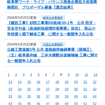
岐阜県ワーク・ライフ・バランス推進企業拡大促進業
務委託 プロポーザル募集【選定結果】
2026年5月25日更新
岐阜土木事務所
【建設工事】砂防工事第R8急傾-55-1号 公共 防災・
安全交付金（急傾斜地崩壊対策事業）岩佐1 美山小
学校渡り廊下解体工事 に関する一般競争入札公告
2026年5月25日更新
大垣土木事務所
公維工第道維3号 公共 道路維持修繕事業（国補正）
（主）岐阜垂井線 三本木横断歩道橋補修 工事に関す
る一般競争入札公告
1
2
3
4
5
6
7
8
9
10
11
12
13
14
15
16
17
18
19
20
21
22
23
24
25
26
27
28
29
30
31
32
33
34
35
36
37
38
39
40
41
42
43
44
45
46
47
48
49
50
51
52