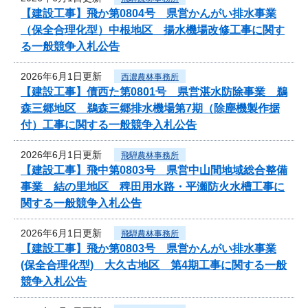
【建設工事】飛か第0804号 県営かんがい排水事業
（保全合理化型）中根地区 揚水機場改修工事に関す
る一般競争入札公告
2026年6月1日更新
西濃農林事務所
【建設工事】債西た第0801号 県営湛水防除事業 鵜
森三郷地区 鵜森三郷排水機場第7期（除塵機製作据
付）工事に関する一般競争入札公告
2026年6月1日更新
飛騨農林事務所
【建設工事】飛中第0803号 県営中山間地域総合整備
事業 結の里地区 稗田用水路・平瀬防火水槽工事に
関する一般競争入札公告
2026年6月1日更新
飛騨農林事務所
【建設工事】飛か第0803号 県営かんがい排水事業
(保全合理化型) 大久古地区 第4期工事に関する一般
競争入札公告