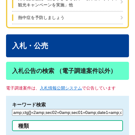
観光キャンペーンを実施」他
熱中症を予防しましょう
本
文
入札・公売
入札公告の検索 （電子調達案件以外）
電子調達案件は、
入札情報公開システム
で公告しています
キーワード検索
検
索
す
種類
る