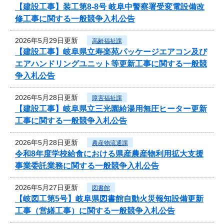
【建設工事】装工第8-8号 岐阜中警察署受変電設備改
修工事に関する一般競争入札公告
2026年5月29日更新
高齢福祉課
【建設工事】岐阜県立寿楽苑パッケージエアコン及び
エアハンドリングユニット等更新工事に関する一般競
争入札公告
2026年5月28日更新
障害福祉課
【建設工事】岐阜県立三光園給湯用無圧ヒーター更新
工事に関する一般競争入札公告
2026年5月28日更新
農産物流通課
令和8年度学校給食における県産農産物利用拡大支援
事業委託業務に関する一般競争入札公告
2026年5月27日更新
図書館
【岐図工第5号】岐阜県図書館自動火災報知設備更新
工事（営繕工事）に関する一般競争入札公告