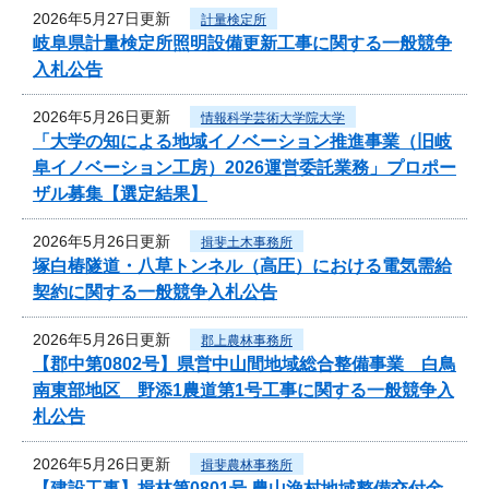
2026年5月27日更新
計量検定所
岐阜県計量検定所照明設備更新工事に関する一般競争
入札公告
2026年5月26日更新
情報科学芸術大学院大学
「大学の知による地域イノベーション推進事業（旧岐
阜イノベーション工房）2026運営委託業務」プロポー
ザル募集【選定結果】
2026年5月26日更新
揖斐土木事務所
塚白椿隧道・八草トンネル（高圧）における電気需給
契約に関する一般競争入札公告
2026年5月26日更新
郡上農林事務所
【郡中第0802号】県営中山間地域総合整備事業 白鳥
南東部地区 野添1農道第1号工事に関する一般競争入
札公告
2026年5月26日更新
揖斐農林事務所
【建設工事】揖林第0801号 農山漁村地域整備交付金