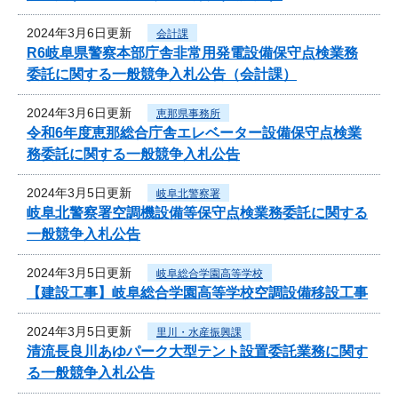
2024年3月6日更新
会計課
R6岐阜県警察本部庁舎非常用発電設備保守点検業務
委託に関する一般競争入札公告（会計課）
2024年3月6日更新
恵那県事務所
令和6年度恵那総合庁舎エレベーター設備保守点検業
務委託に関する一般競争入札公告
2024年3月5日更新
岐阜北警察署
岐阜北警察署空調機設備等保守点検業務委託に関する
一般競争入札公告
2024年3月5日更新
岐阜総合学園高等学校
【建設工事】岐阜総合学園高等学校空調設備移設工事
2024年3月5日更新
里川・水産振興課
清流長良川あゆパーク大型テント設置委託業務に関す
る一般競争入札公告