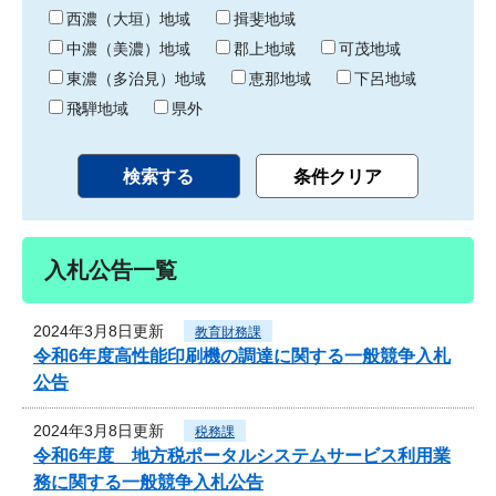
り
西濃（大垣）地域
揖斐地域
中濃（美濃）地域
郡上地域
可茂地域
東濃（多治見）地域
恵那地域
下呂地域
飛騨地域
県外
入札公告一覧
2024年3月8日更新
教育財務課
令和6年度高性能印刷機の調達に関する一般競争入札
公告
2024年3月8日更新
税務課
令和6年度 地方税ポータルシステムサービス利用業
務に関する一般競争入札公告