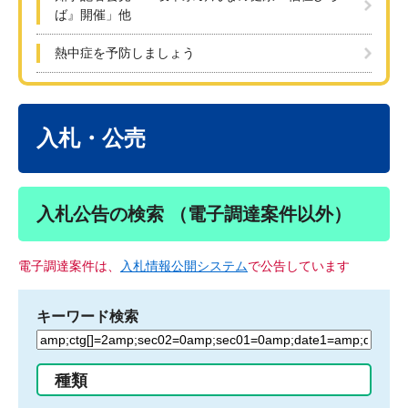
ば』開催」他
熱中症を予防しましょう
本
文
入札・公売
入札公告の検索 （電子調達案件以外）
電子調達案件は、
入札情報公開システム
で公告しています
キーワード検索
検
索
す
種類
る