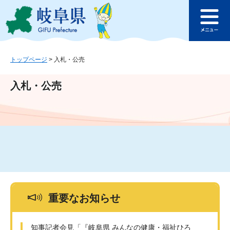
ペ
メ
このページの本文へ
ー
ニ
メ
ジ
ュ
ニ
の
ー
ュ
先
を
ー
頭
飛
トップページ
>
入札・公売
で
ば
す
し
入札・公売
。
て
本
文
へ
重要なお知らせ
知事記者会見「『岐阜県 みんなの健康・福祉ひろ