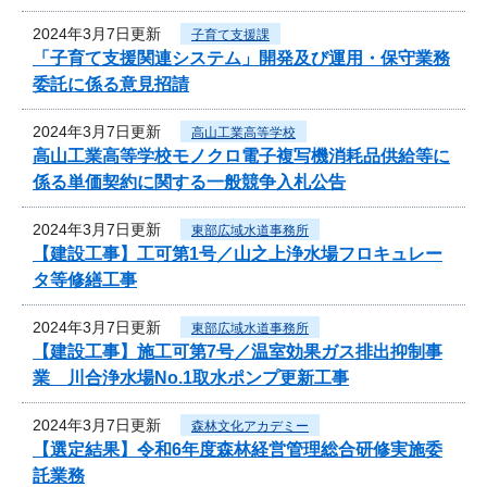
2024年3月7日更新
子育て支援課
「子育て支援関連システム」開発及び運用・保守業務
委託に係る意見招請
2024年3月7日更新
高山工業高等学校
高山工業高等学校モノクロ電子複写機消耗品供給等に
係る単価契約に関する一般競争入札公告
2024年3月7日更新
東部広域水道事務所
【建設工事】工可第1号／山之上浄水場フロキュレー
タ等修繕工事
2024年3月7日更新
東部広域水道事務所
【建設工事】施工可第7号／温室効果ガス排出抑制事
業 川合浄水場No.1取水ポンプ更新工事
2024年3月7日更新
森林文化アカデミー
【選定結果】令和6年度森林経営管理総合研修実施委
託業務