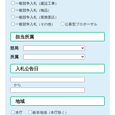
キ
一般競争入札（建設工事）
ー
一般競争入札（物品）
ワ
一般競争入札（業務委託）
ー
ド
一般競争入札（その他）
公募型プロポーザル
を
入
担当所属
力
部局
所属
入札公告日
期
から
間
期
の
間
始
地域
の
ま
終
り
わ
本庁
岐阜地域（本庁除く）