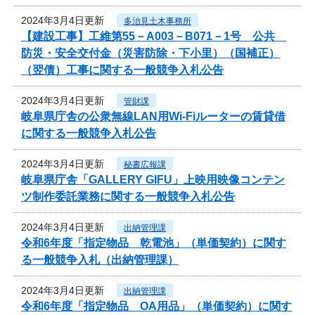
2024年3月4日更新
多治見土木事務所
【建設工事】工維第55－A003－B071－1号 公共
防災・安全交付金（災害防除・下小里）（国補正）
（翌債）工事に関する一般競争入札公告
2024年3月4日更新
管財課
岐阜県庁舎の公衆無線LAN用Wi-Fiルーターの賃貸借
に関する一般競争入札公告
2024年3月4日更新
秘書広報課
岐阜県庁舎「GALLERY GIFU」上映用映像コンテン
ツ制作委託業務に関する一般競争入札公告
2024年3月4日更新
出納管理課
令和6年度「指定物品 乾電池」（単価契約）に関す
る一般競争入札（出納管理課）
2024年3月4日更新
出納管理課
令和6年度「指定物品 OA用品」（単価契約）に関す