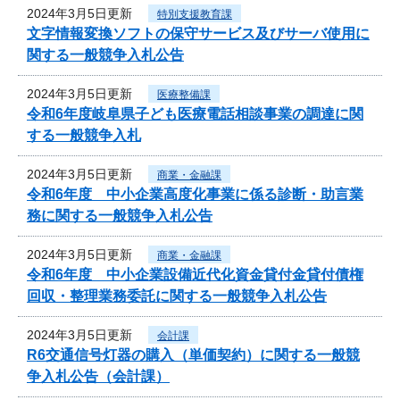
2024年3月5日更新
特別支援教育課
文字情報変換ソフトの保守サービス及びサーバ使用に
関する一般競争入札公告
2024年3月5日更新
医療整備課
令和6年度岐阜県子ども医療電話相談事業の調達に関
する一般競争入札
2024年3月5日更新
商業・金融課
令和6年度 中小企業高度化事業に係る診断・助言業
務に関する一般競争入札公告
2024年3月5日更新
商業・金融課
令和6年度 中小企業設備近代化資金貸付金貸付債権
回収・整理業務委託に関する一般競争入札公告
2024年3月5日更新
会計課
R6交通信号灯器の購入（単価契約）に関する一般競
争入札公告（会計課）