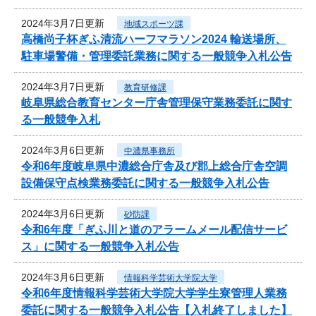
2024年3月7日更新
地域スポーツ課
高橋尚子杯ぎふ清流ハーフマラソン2024 輸送場所、
駐車場警備・管理委託業務に関する一般競争入札公告
2024年3月7日更新
教育研修課
岐阜県総合教育センター庁舎管理保守業務委託に関す
る一般競争入札
2024年3月6日更新
中濃県事務所
令和6年度岐阜県中濃総合庁舎及び郡上総合庁舎空調
設備保守点検業務委託に関する一般競争入札公告
2024年3月6日更新
砂防課
令和6年度「ぎふ川と道のアラームメール配信サービ
ス」に関する一般競争入札公告
2024年3月6日更新
情報科学芸術大学院大学
令和6年度情報科学芸術大学院大学学生寮管理人業務
委託に関する一般競争入札公告【入札終了しました】