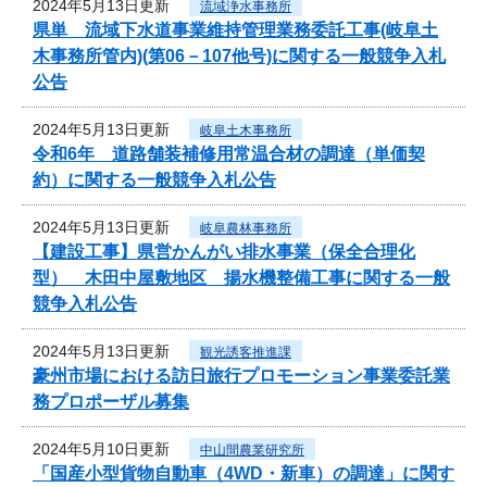
2024年5月13日更新
流域浄水事務所
県単 流域下水道事業維持管理業務委託工事(岐阜土
木事務所管内)(第06－107他号)に関する一般競争入札
公告
2024年5月13日更新
岐阜土木事務所
令和6年 道路舗装補修用常温合材の調達（単価契
約）に関する一般競争入札公告
2024年5月13日更新
岐阜農林事務所
【建設工事】県営かんがい排水事業（保全合理化
型） 木田中屋敷地区 揚水機整備工事に関する一般
競争入札公告
2024年5月13日更新
観光誘客推進課
豪州市場における訪日旅行プロモーション事業委託業
務プロポーザル募集
2024年5月10日更新
中山間農業研究所
「国産小型貨物自動車（4WD・新車）の調達」に関す