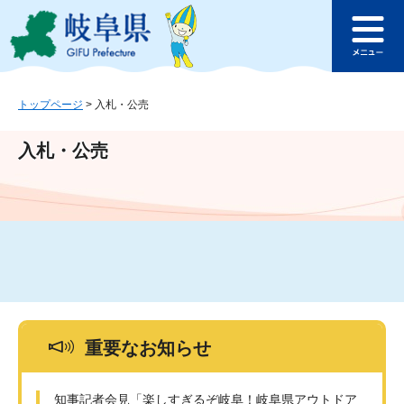
ペ
メ
このページの本文へ
ー
ニ
メ
ジ
ュ
ニ
の
ー
ュ
先
を
ー
頭
飛
トップページ
>
入札・公売
で
ば
す
し
入札・公売
。
て
本
文
へ
重要なお知らせ
知事記者会見「楽しすぎるぞ岐阜！岐阜県アウトドア