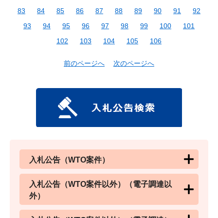
83
84
85
86
87
88
89
90
91
92
93
94
95
96
97
98
99
100
101
102
103
104
105
106
前のページへ
次のページへ
入札公告（WTO案件）
入札公告（WTO案件以外）（電子調達以
外）