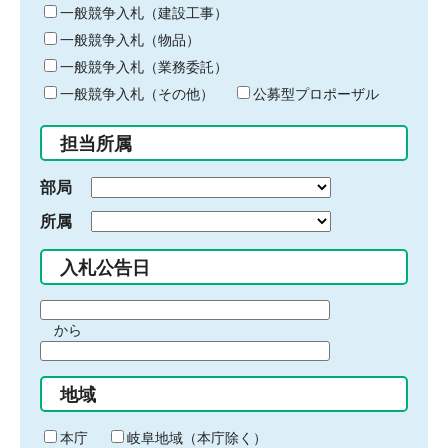
キ
一般競争入札（建設工事）
ー
一般競争入札（物品）
ワ
一般競争入札（業務委託）
ー
ド
一般競争入札（その他）
公募型プロポーザル
を
入
担当所属
力
部局
所属
入札公告日
期
から
間
期
の
間
始
地域
の
ま
終
り
わ
本庁
岐阜地域（本庁除く）