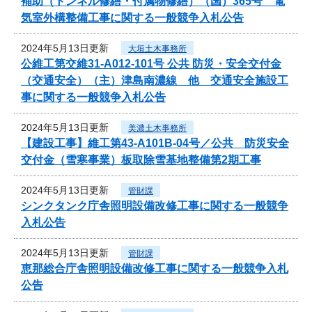
補助（トンネル修繕・付属物修繕）（国）365号 電
気室外構整備工事に関する一般競争入札公告
2024年5月13日更新
大垣土木事務所
公維工第交維31-A012-101号 公共 防災・安全交付金
（交通安全）（主）津島南濃線 他 交通安全施設工
事に関する一般競争入札公告
2024年5月13日更新
美濃土木事務所
【建設工事】維工第43-A101B-04号／公共 防災安全
交付金（雪寒事業）板取除雪基地整備第2期工事
2024年5月13日更新
管財課
シンクタンク庁舎照明設備改修工事に関する一般競争
入札公告
2024年5月13日更新
管財課
恵那総合庁舎照明設備改修工事に関する一般競争入札
公告