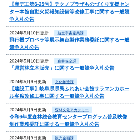
【産デ工第6-25号】テクノプラザものづくり支援セン
ター本館自動火災報知設備等改修工事に関する一般競
争入札公告
2024年5月10日更新
航空宇宙産業課
飛行機プロペラ等展示架台製作業務委託に関する一般
競争入札公告
2024年5月10日更新
森林保全課
「県営林立木販売」に関する一般競争入札公告
2024年5月9日更新
文化創造課
【建設工事】岐阜県県民ふれあい会館サラマンカホー
ル客席改修工事に関する一般競争入札公告
2024年5月9日更新
森林文化アカデミー
令和6年度森林総合教育センタープログラム普及映像
制作業務委託に関する一般競争入札公告
2024年5月9日更新
観光企画課