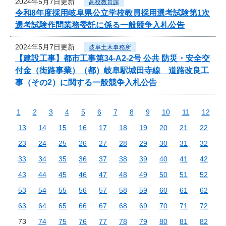
2024年5月7日更新
高校教育課
令和8年度採用岐阜県公立学校教員採用選考試験第1次
選考試験作問業務委託に係る一般競争入札公告
2024年5月7日更新
岐阜土木事務所
【建設工事】都市工事第34-A2-2号 公共 防災・安全交
付金（街路事業）（都）岐阜駅城田寺線 道路改良工
事（その2）に関する一般競争入札公告
1
2
3
4
5
6
7
8
9
10
11
12
13
14
15
16
17
18
19
20
21
22
23
24
25
26
27
28
29
30
31
32
33
34
35
36
37
38
39
40
41
42
43
44
45
46
47
48
49
50
51
52
53
54
55
56
57
58
59
60
61
62
63
64
65
66
67
68
69
70
71
72
73
74
75
76
77
78
79
80
81
82