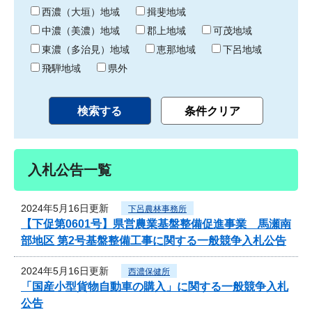
り
西濃（大垣）地域
揖斐地域
中濃（美濃）地域
郡上地域
可茂地域
東濃（多治見）地域
恵那地域
下呂地域
飛騨地域
県外
入札公告一覧
2024年5月16日更新
下呂農林事務所
【下促第0601号】県営農業基盤整備促進事業 馬瀬南
部地区 第2号基盤整備工事に関する一般競争入札公告
2024年5月16日更新
西濃保健所
「国産小型貨物自動車の購入」に関する一般競争入札
公告