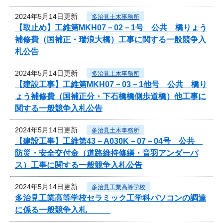
2024年5月14日更新
多治見土木事務所
【取止め】工維第MKH07－02－1号 公共 橋りょう
補修費（国補正・瑞浪大橋）工事に関する一般競争入
札公告
2024年5月14日更新
多治見土木事務所
【建設工事】工維第MKH07－03－1他号 公共 橋り
ょう補修費（国補正分・下石橋橋側歩道橋）他工事に
関する一般競争入札公告
2024年5月14日更新
多治見土木事務所
【建設工事】工維第43－A030K－07－04号 公共
防災・安全交付金（道路維持修繕・音羽アンダーパ
ス）工事に関する一般競争入札公告
2024年5月14日更新
多治見工業高等学校
多治見工業高等学校セラミック工学科パソコンの調達
に係る一般競争入札