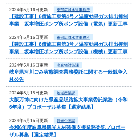
2024年5月16日更新
東部広域水道事務所
【建設工事】6債施工東第4号／温室効果ガス排出抑制
事業 坂本増圧ポンプ所ポンプ設備（電気）更新工事
2024年5月16日更新
東部広域水道事務所
【建設工事】6債施工東第3号／温室効果ガス排出抑制
事業 坂本増圧ポンプ所ポンプ設備（機械）更新工事
2024年5月16日更新
廃棄物対策課
岐阜県河川ごみ実態調査業務委託に関する一般競争入
札公告
2024年5月15日更新
地域産業課
大阪万博に向けた県産品販路拡大事業委託業務（令和
6年度）プロポーザル募集【選定結果】
2024年5月15日更新
観光企画課
令和6年度岐阜県観光人材確保支援業務委託プロポー
ザル募集【選定結果】