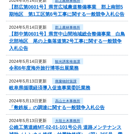
2024年5月14日更新
郡上農林事務所
【郡広第0601号】県営広域農道整備事業 郡上南部5
期地区 第1工区第6号工事に関する一般競争入札公告
2024年5月14日更新
郡上農林事務所
【郡中第0601号】県営中山間地域総合整備事業 白鳥
北部地区 尾の上集落道第2号工事に関する一般競争
入札公告
2024年5月14日更新
観光誘客推進課
令和6年度海外旅行博等出展業務
2024年5月13日更新
廃棄物対策課
岐阜県循環経済導入促進事業委託業務
2024年5月13日更新
高山土木事務所
「敷鉄板」の調達に関する一般競争入札公告
2024年5月13日更新
大垣土木事務所
公維工第道維MT-02-01-101号公共 道路メンテナンス