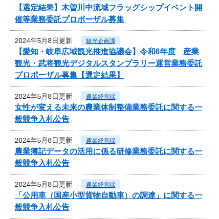
【選定結果】木曽川中流域フラッグシップイベント開
催等業務委託プロポーザル募集
2024年5月8日更新
観光企画課
【愛知・岐阜広域観光推進協議会】令和6年度 産業
観光・武将観光デジタルスタンプラリー運営業務委託
プロポーザル募集【選定結果】
2024年5月8日更新
農業経営課
女性が変える未来の農業体制整備業務委託に関する一
般競争入札公告
2024年5月8日更新
農業経営課
農業簿記データの活用に係る研修業務委託に関する一
般競争入札公告
2024年5月8日更新
農業経営課
「公用車（国産小型貨物自動車）の調達」に関する一
般競争入札公告