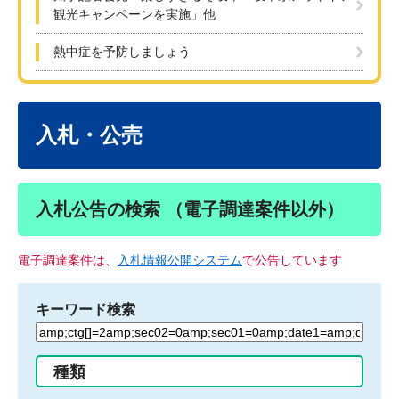
観光キャンペーンを実施」他
熱中症を予防しましょう
本
文
入札・公売
入札公告の検索 （電子調達案件以外）
電子調達案件は、
入札情報公開システム
で公告しています
キーワード検索
検
索
す
種類
る