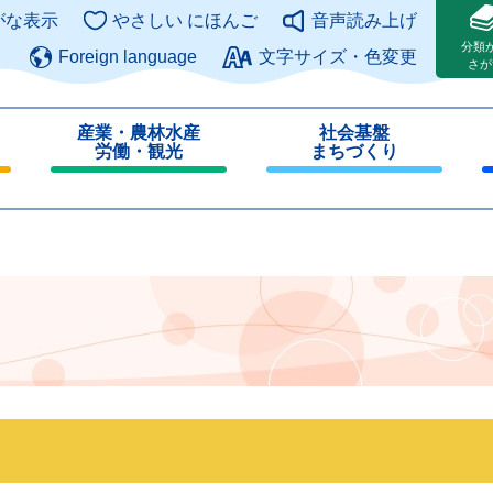
このページの本文へ
がな表示
やさしい にほんご
音声読み上げ
分類
Foreign language
文字サイズ・色変更
さが
産業・農林水産
社会基盤
労働・観光
まちづくり
閉
閉
じ
じ
る
る