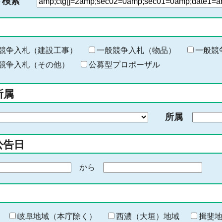
ド検索
検
索
す
る
キ
競争入札（建設工事）
一般競争入札（物品）
一般競
ー
競争入札（その他）
公募型プロポーザル
ワ
ー
所属
ド
を
所属
入
力
公告日
から
期
間
の
終
わ
岐阜地域（本庁除く）
西濃（大垣）地域
揖斐