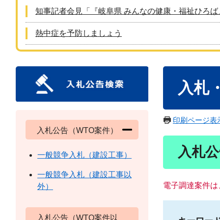
知事記者会見「『岐阜県 みんなの健康・福祉ひろば
熱中症を予防しましょう
本
入札
文
印刷ページ表
入札公告（WTO案件）
入札公
一般競争入札（建設工事）
一般競争入札（建設工事以
電子調達案件は
外）
入札公告（WTO案件以