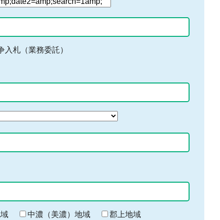
争入札（業務委託）
地域
中濃（美濃）地域
郡上地域