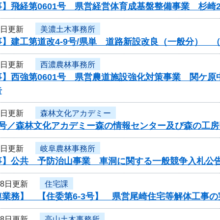
】飛経第0601号 県営経営体育成基盤整備事業 杉崎
1日更新
美濃土木事務所
】建工第道改4-9号/県単 道路新設改良（一般分） 
1日更新
西濃農林事務所
事】西強第0601号 県営農道施設強化対策事業 関ケ
告
1日更新
森林文化アカデミー
6号／森林文化アカデミー森の情報センター及び森の工
1日更新
岐阜農林事務所
事】公共 予防治山事業 車洞に関する一般競争入札公
28日更新
住宅課
連業務】 【住委第6-3号】 県営尾崎住宅等解体工事
28日更新
高山土木事務所