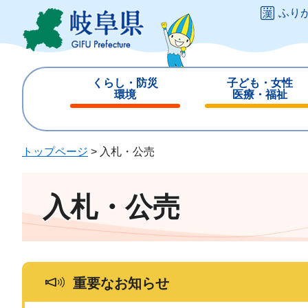
ペ
メ
ふり
ー
ニ
ジ
ュ
の
ー
先
を
くらし・防災
子ども・女性
頭
飛
環境
医療・福祉
で
ば
閉
閉
す
し
じ
じ
。
て
る
る
トップページ
>
入札・公売
本
文
へ
入札・公売
重要なお知らせ