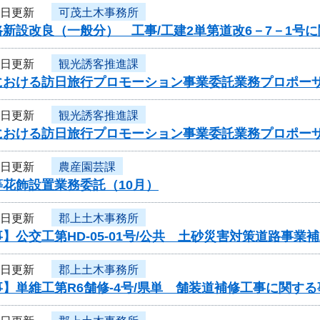
2日更新
可茂土木事務所
新設改良（一般分） 工事/工建2単第道改6－7－1号
1日更新
観光誘客推進課
における訪日旅行プロモーション事業委託業務プロポー
1日更新
観光誘客推進課
における訪日旅行プロモーション事業委託業務プロポー
1日更新
農産園芸課
花飾設置業務委託（10月）
1日更新
郡上土木事務所
】公交工第HD-05-01号/公共 土砂災害対策道路事
1日更新
郡上土木事務所
】単維工第R6舗修-4号/県単 舗装道補修工事に関す