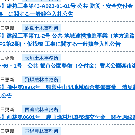
】維持工事第43-A023-01-01号 公共 防災・安全
工事 に関する一般競争入札公告
1日更新
岐阜土木事務所
】建設工事第T1-2号 公共 地域連携推進事業（地方道路
(P2第2期)・仮桟橋 工事に関する一般競争入札公告
1日更新
大垣土木事務所
交R6－1号 公共 都市公園整備（交付金）養老公園楽
1日更新
飛騨農林事務所
事】飛中第0603号 県営中山間地域総合整備事業 清
札公告
1日更新
西濃農林事務所
事】西林第0601号 農山漁村地域整備交付金 関ケ原
1日更新
飛騨農林事務所