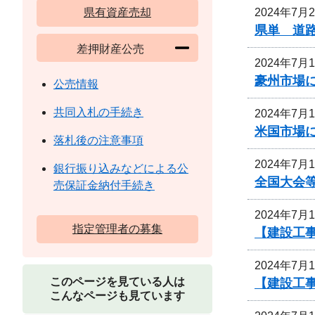
2024年7月
県有資産売却
県単 道路
差押財産公売
2024年7月
豪州市場
公売情報
共同入札の手続き
2024年7月
米国市場
落札後の注意事項
2024年7月
銀行振り込みなどによる公
全国大会等
売保証金納付手続き
2024年7月
指定管理者の募集
【建設工事
2024年7月
このページを見ている人は
【建設工事
こんなページも見ています