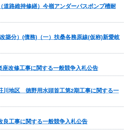
交付金（道路維持修繕）今嶺アンダーパスポンプ槽耐
改築分）(債務)（一）扶桑各務原線(仮称)新愛岐
市楽座改修工事に関する一般競争入札公告
見荘川地区 徳野用水頭首工第2期工事に関する一
線改良工事に関する一般競争入札公告