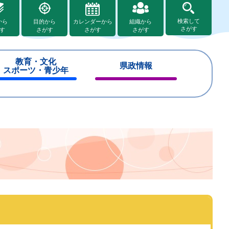
検索して
から
目的から
カレンダーから
組織から
さがす
す
さがす
さがす
さがす
教育・文化
県政情報
スポーツ・青少年
閉
閉
じ
じ
る
る