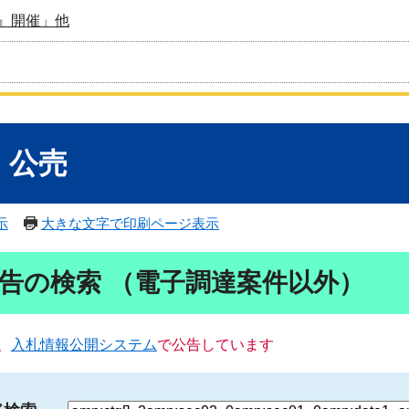
』開催」他
・公売
示
大きな文字で印刷ページ表示
告の検索 （電子調達案件以外）
、
入札情報公開システム
で公告しています