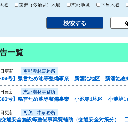
り
地域
東濃（多治見）地域
恵那地域
下呂地域
告一覧
2日更新
恵那農林事務所
604号】県営ため池等整備事業 新溜池地区 新溜池改
2日更新
恵那農林事務所
603号】県営ため池等整備事業 小池第1地区 小池第
2日更新
可茂土木事務所
交通安全施設等整備事業費補助（交通安全対策分） 工事