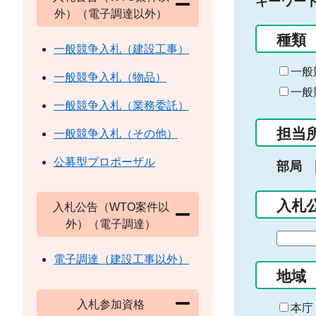
キーワー
外）（電子調達以外）
種類
一般競争入札（建設工事）
一般
一般競争入札（物品）
一般
一般競争入札（業務委託）
担当
一般競争入札（その他）
公募型プロポーザル
部局
入札
入札公告（WTO案件以
外）（電子調達）
期
間
電子調達（建設工事以外）
の
地域
始
入札参加資格
ま
本庁