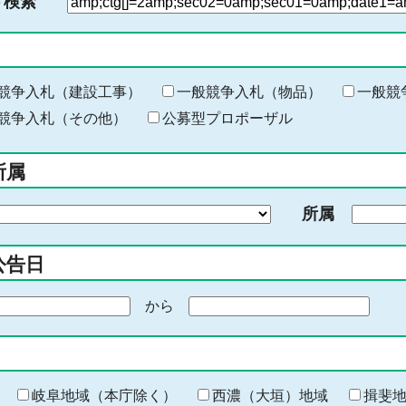
ド検索
検
索
す
る
キ
競争入札（建設工事）
一般競争入札（物品）
一般競
ー
競争入札（その他）
公募型プロポーザル
ワ
ー
所属
ド
を
所属
入
力
公告日
から
期
間
の
終
わ
岐阜地域（本庁除く）
西濃（大垣）地域
揖斐