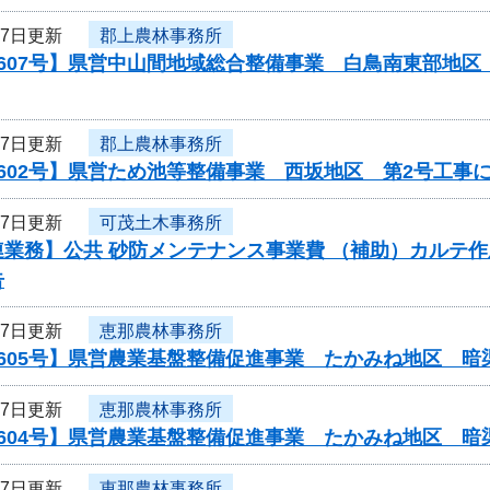
27日更新
郡上農林事務所
0607号】県営中山間地域総合整備事業 白鳥南東部地
27日更新
郡上農林事務所
602号】県営ため池等整備事業 西坂地区 第2号工事
27日更新
可茂土木事務所
業務】公共 砂防メンテナンス事業費 （補助）カルテ作
告
27日更新
恵那農林事務所
0605号】県営農業基盤整備促進事業 たかみね地区 暗
27日更新
恵那農林事務所
0604号】県営農業基盤整備促進事業 たかみね地区 暗
27日更新
恵那農林事務所