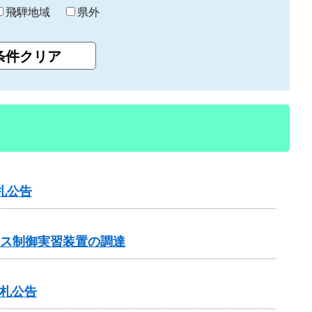
飛騨地域
県外
札公告
ンス制御実習装置の調達
入札公告