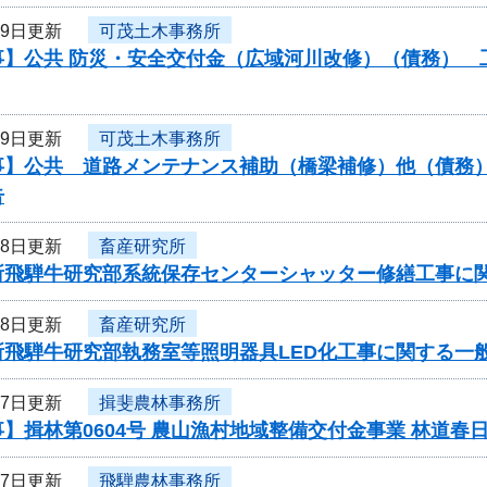
29日更新
可茂土木事務所
】公共 防災・安全交付金（広域河川改修）（債務） 工
29日更新
可茂土木事務所
】公共 道路メンテナンス補助（橋梁補修）他（債務） 
告
28日更新
畜産研究所
所飛騨牛研究部系統保存センターシャッター修繕工事に
28日更新
畜産研究所
所飛騨牛研究部執務室等照明器具LED化工事に関する一
27日更新
揖斐農林事務所
】揖林第0604号 農山漁村地域整備交付金事業 林道春
27日更新
飛騨農林事務所