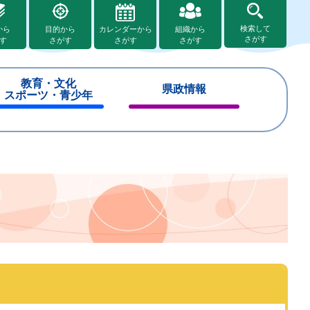
検索して
から
目的から
カレンダーから
組織から
さがす
す
さがす
さがす
さがす
教育・文化
県政情報
スポーツ・青少年
閉
閉
じ
じ
る
る