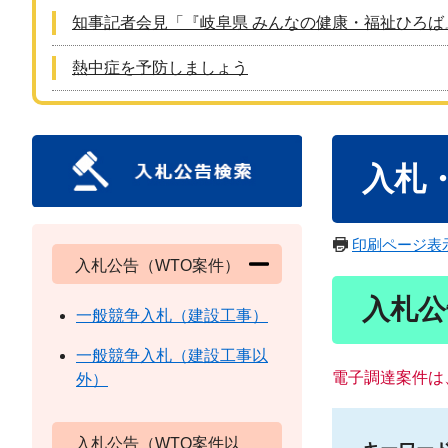
知事記者会見「『岐阜県 みんなの健康・福祉ひろば
熱中症を予防しましょう
本
入札
文
印刷ページ表
入札公告（WTO案件）
入札公
一般競争入札（建設工事）
一般競争入札（建設工事以
電子調達案件は
外）
入札公告（WTO案件以