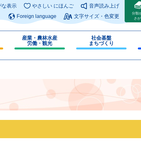
このページの本文へ
がな表示
やさしい にほんご
音声読み上げ
分類
Foreign language
文字サイズ・色変更
さが
産業・農林水産
社会基盤
労働・観光
まちづくり
閉
閉
じ
じ
る
る