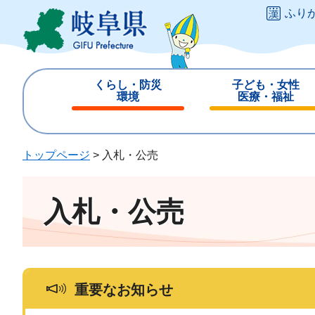
ペ
メ
ふり
ー
ニ
ジ
ュ
の
ー
先
を
くらし・防災
子ども・女性
頭
飛
環境
医療・福祉
で
ば
閉
閉
す
し
じ
じ
。
て
る
る
トップページ
>
入札・公売
本
文
へ
入札・公売
重要なお知らせ