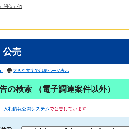
』開催」他
・公売
示
大きな文字で印刷ページ表示
告の検索 （電子調達案件以外）
、
入札情報公開システム
で公告しています