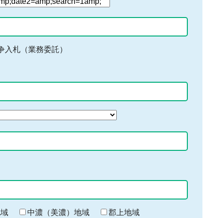
争入札（業務委託）
地域
中濃（美濃）地域
郡上地域