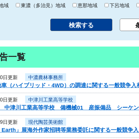
り
地域
東濃（多治見）地域
恵那地域
下呂地域
告一覧
30日更新
中濃農林事務所
動車（ハイブリッド・4WD）の調達に関する一般競争入
30日更新
中津川工業高等学校
度 中津川工業高等学校 備機械01 産振備品 シーケ
29日更新
現代陶芸美術館
 of Earth」展海外作家招聘等業務委託に関する一般競争