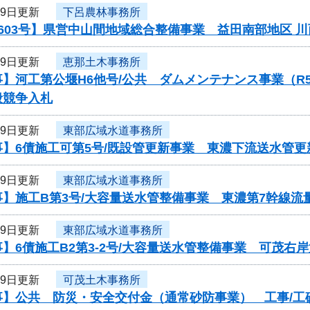
29日更新
下呂農林事務所
603号】県営中山間地域総合整備事業 益田南部地区 
29日更新
恵那土木事務所
事】河工第公堰H6他号/公共 ダムメンテナンス事業（
般競争入札
29日更新
東部広域水道事務所
】6債施工可第5号/既設管更新事業 東濃下流送水管更
29日更新
東部広域水道事務所
】施工B第3号/大容量送水管整備事業 東濃第7幹線流
29日更新
東部広域水道事務所
】6債施工B2第3-2号/大容量送水管整備事業 可茂右
29日更新
可茂土木事務所
】公共 防災・安全交付金（通常砂防事業） 工事/工砂