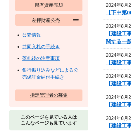
2024年8月
県有資産売却
【下中第0
差押財産公売
2024年8月
【建設工
公売情報
関する一
共同入札の手続き
2024年8月
落札後の注意事項
【建設工事
銀行振り込みなどによる公
2024年8月
売保証金納付手続き
【建設工事
指定管理者の募集
2024年8月
【建設工事
このページを見ている人は
2024年8月
こんなページも見ています
【建設工事