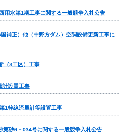
川西用水第1期工事に関する一般競争入札公告
R5国補正）他（中野方ダム）空調設備更新工事に
新（3工区）工事
量計設置工事
岸第1幹線流量計等設置工事
第砂6－034号に関する一般競争入札公告