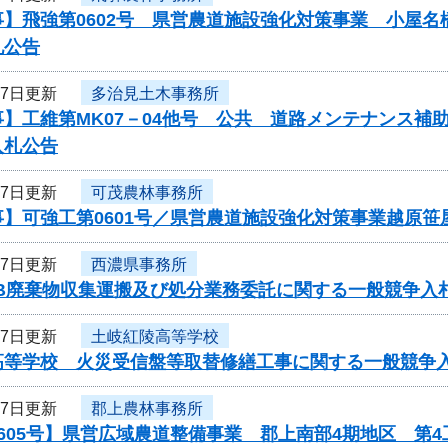
事】飛強第0602号 県営農道施設強化対策事業 小屋
札公告
27日更新
多治見土木事務所
事】工維第MK07－04他号 公共 道路メンテナンス
入札公告
27日更新
可茂農林事務所
事】可強工第0601号／県営農道施設強化対策事業越原笹
27日更新
西濃県事務所
CB廃棄物収集運搬及び処分業務委託に関する一般競争入
27日更新
土岐紅陵高等学校
高等学校 火災受信盤等取替修繕工事に関する一般競争
27日更新
郡上農林事務所
605号】県営広域農道整備事業 郡上南部4期地区 第