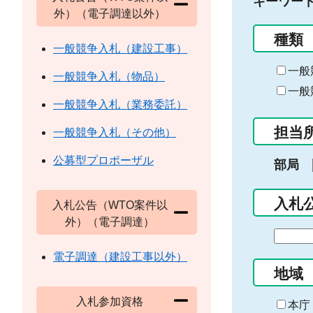
キーワー
外）（電子調達以外）
種類
一般競争入札（建設工事）
一般
一般競争入札（物品）
一般
一般競争入札（業務委託）
担当
一般競争入札（その他）
公募型プロポーザル
部局
入札
入札公告（WTO案件以
外）（電子調達）
期
間
電子調達（建設工事以外）
の
地域
始
入札参加資格
ま
本庁