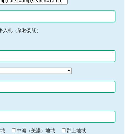
争入札（業務委託）
地域
中濃（美濃）地域
郡上地域