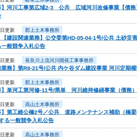
事】河川工事第広域2-3 公共 広域河川改修事業【債
告
9日更新
郡上土木事務所
【建設関連業務】公交委第HD-05-04-1号/公共 
る一般競争入札公告
9日更新
長良川上流河川開発工事事務所
業務】第R6-21号/公共 内ケ谷ダム建設事業 河川定
9日更新
郡上土木事務所
】単河工第河修-11号/県単 河川維持修繕事業（債務
6日更新
高山土木事務所
事】第工維公橋2号／公共 道路メンテナンス補助（橋
関する一般競争入札公告
6日更新
高山土木事務所