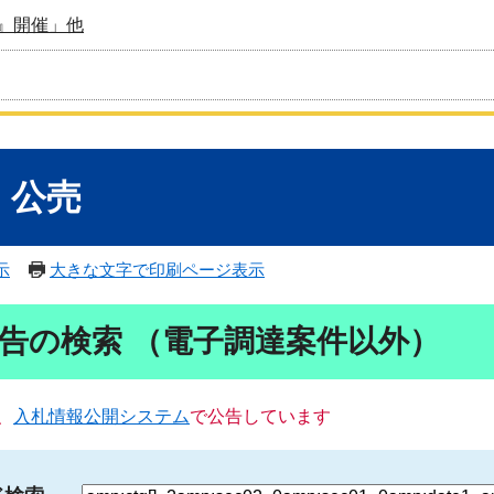
』開催」他
・公売
示
大きな文字で印刷ページ表示
告の検索 （電子調達案件以外）
、
入札情報公開システム
で公告しています