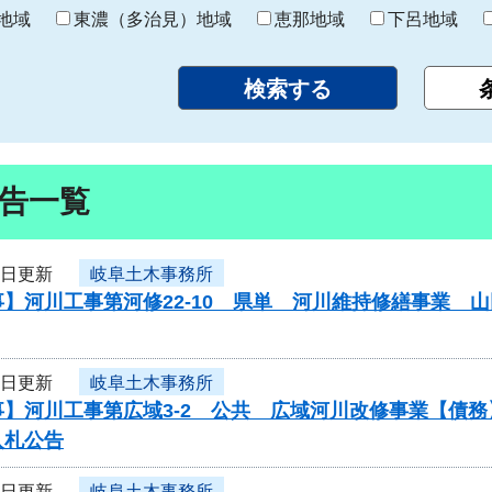
り
地域
東濃（多治見）地域
恵那地域
下呂地域
告一覧
9日更新
岐阜土木事務所
】河川工事第河修22-10 県単 河川維持修繕事業 
9日更新
岐阜土木事務所
事】河川工事第広域3-2 公共 広域河川改修事業【債
入札公告
9日更新
岐阜土木事務所