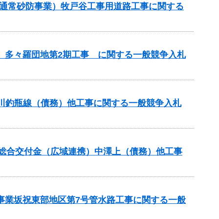
（通常砂防事業）牧戸谷工事用道路工事に関する
区 多々羅団地第2期工事 に関する一般競争入札
蟻川釣瓶線（債務）他工事に関する一般競争入札
本整備総合交付金（広域連携）中澤上（債務）他工事
策事業坂祝東部地区第7号管水路工事に関する一般