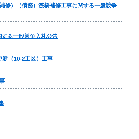
梁補修）（債務）筏橋補修工事に関する一般競争
関する一般競争入札公告
新（10-2工区）工事
事
事