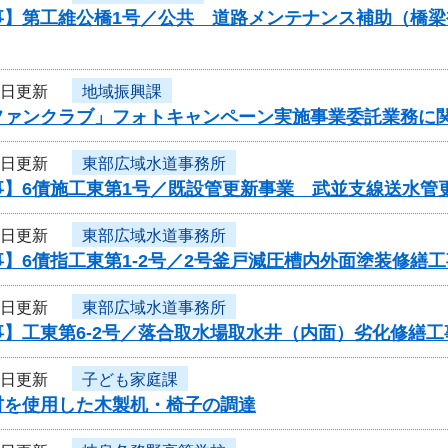
事】第工維公橋1号／公共 道路メンテナンス補助（橋
6日更新
地域振興課
ファンクラブ」フォトキャンペーン実施事業委託業務に
5日更新
東部広域水道事務所
】6債施工東第1号／既設管更新事業 武並支線送水管更
5日更新
東部広域水道事務所
】6債指工東第1-2号／2号釜戸減圧槽内外面塗装修繕工
5日更新
東部広域水道事務所
】工東第6-2号／落合取水場取水井（内面）劣化修繕工
4日更新
子ども家庭課
材を使用した木製机・椅子の調達