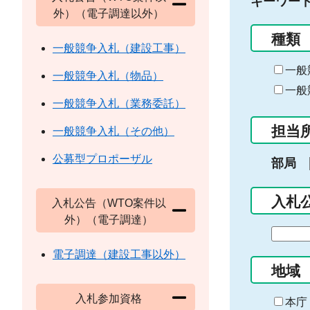
キーワー
外）（電子調達以外）
種類
一般競争入札（建設工事）
一般
一般競争入札（物品）
一般
一般競争入札（業務委託）
担当
一般競争入札（その他）
公募型プロポーザル
部局
入札
入札公告（WTO案件以
外）（電子調達）
期
間
電子調達（建設工事以外）
の
地域
始
入札参加資格
ま
本庁