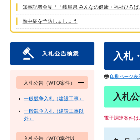
知事記者会見「『岐阜県 みんなの健康・福祉ひろば
熱中症を予防しましょう
本
入札
文
印刷ページ表
入札公告（WTO案件）
入札公
一般競争入札（建設工事）
一般競争入札（建設工事以
電子調達案件は
外）
入札公告（WTO案件以