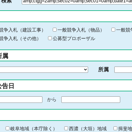
ド検索
検
索
す
る
キ
競争入札（建設工事）
一般競争入札（物品）
一般競
ー
競争入札（その他）
公募型プロポーザル
ワ
ー
所属
ド
を
所属
入
力
公告日
から
期
間
の
終
わ
岐阜地域（本庁除く）
西濃（大垣）地域
揖斐