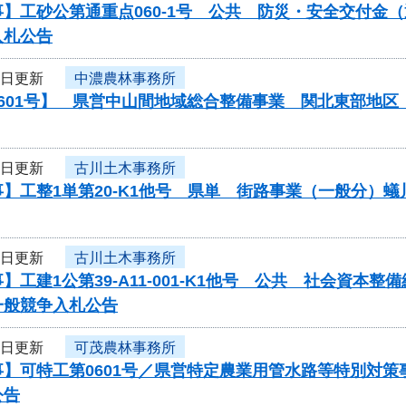
】工砂公第通重点060-1号 公共 防災・安全交付金
入札公告
3日更新
中濃農林事務所
0601号】 県営中山間地域総合整備事業 関北東部地
3日更新
古川土木事務所
】工整1単第20-K1他号 県単 街路事業（一般分）
3日更新
古川土木事務所
】工建1公第39-A11-001-K1他号 公共 社会資
一般競争入札公告
3日更新
可茂農林事務所
事】可特工第0601号／県営特定農業用管水路等特別対
公告