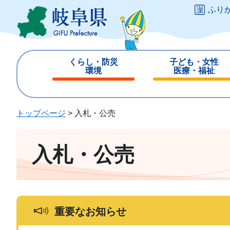
ペ
メ
ふり
ー
ニ
ジ
ュ
の
ー
先
を
くらし・防災
子ども・女性
頭
飛
環境
医療・福祉
で
ば
閉
閉
す
し
じ
じ
。
て
る
る
トップページ
>
入札・公売
本
文
へ
入札・公売
重要なお知らせ