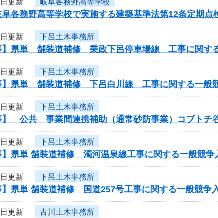
4日更新
岐阜各務野高等学校
岐阜各務野高等学校で実施する建築基準法第12条定期点
3日更新
下呂土木事務所
事】県単 舗装道補修 乗政下呂停車場線 工事に関す
3日更新
下呂土木事務所
事】県単 舗装道補修 下呂白川線 工事に関する一般
3日更新
下呂土木事務所
事】 公共 事業間連携補助（通常砂防事業）コブトチ
3日更新
下呂土木事務所
事】県単 舗装道補修 濁河温泉線工事に関する一般競争
3日更新
下呂土木事務所
】県単 舗装道補修 国道257号工事に関する一般競争
3日更新
古川土木事務所