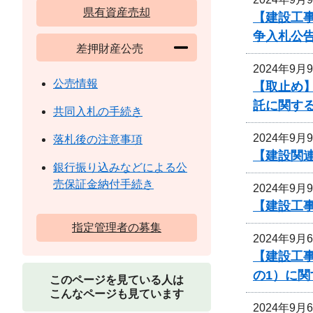
県有資産売却
【建設工
争入札公
差押財産公売
2024年9月
公売情報
【取止め】
託に関す
共同入札の手続き
2024年9月
落札後の注意事項
【建設関連
銀行振り込みなどによる公
売保証金納付手続き
2024年9月
【建設工事
指定管理者の募集
2024年9月
【建設工
の1）に
このページを見ている人は
こんなページも見ています
2024年9月