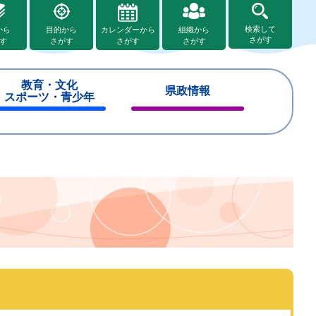
検索して
から
目的から
カレンダーから
組織から
さがす
す
さがす
さがす
さがす
教育・文化
県政情報
スポーツ・青少年
閉
閉
じ
じ
る
る