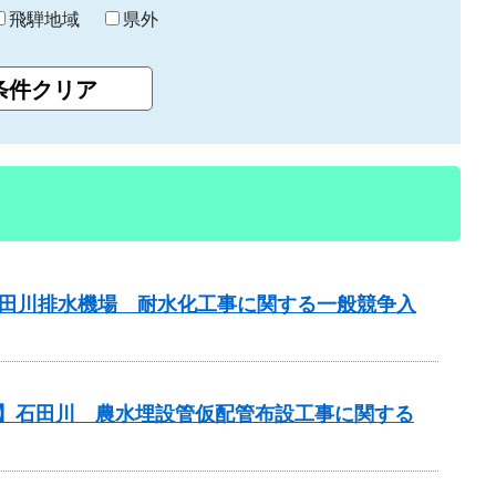
飛騨地域
県外
山田川排水機場 耐水化工事に関する一般競争入
務】石田川 農水埋設管仮配管布設工事に関する