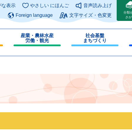
このページの本文へ
がな表示
やさしい にほんご
音声読み上げ
分類
Foreign language
文字サイズ・色変更
さが
産業・農林水産
社会基盤
労働・観光
まちづくり
閉
閉
じ
じ
る
る