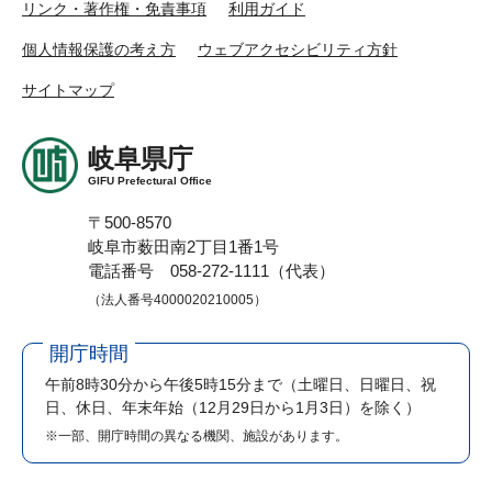
リンク・著作権・免責事項
利用ガイド
個人情報保護の考え方
ウェブアクセシビリティ方針
サイトマップ
岐阜県庁
GIFU Prefectural Office
〒500-8570
岐阜市薮田南2丁目1番1号
電話番号 058-272-1111（代表）
（法人番号4000020210005）
開庁時間
午前8時30分から午後5時15分まで
（土曜日、日曜日、祝
日、休日、年末年始（12月29日から1月3日）を除く）
※一部、開庁時間の異なる機関、施設があります。