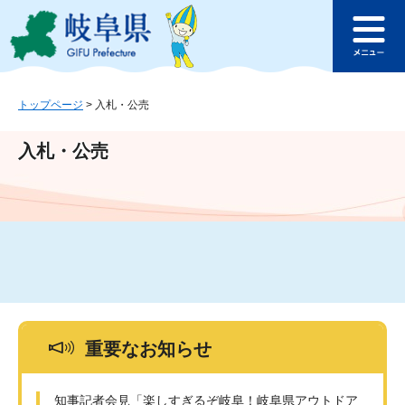
ペ
メ
このページの本文へ
ー
ニ
メ
ジ
ュ
ニ
の
ー
ュ
先
を
ー
頭
飛
トップページ
>
入札・公売
で
ば
す
し
入札・公売
。
て
本
文
へ
重要なお知らせ
知事記者会見「楽しすぎるぞ岐阜！岐阜県アウトドア