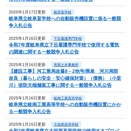
2025年1月17日更新
岐阜盲学校
岐阜県立岐阜盲学校への自動販売機設置に係る一般競
争入札公告
2025年1月16日更新
下呂看護専門学校
令和7年度岐阜県立下呂看護専門学校で使用する電気
の調達に関する一般競争入札公告
2025年1月16日更新
恵那土木事務所
【建設工事】河工第局改暮8－2他号/県単 河川局部
改良（暮らしの安全・安心確保対策）（債務）（小里
川）堤防天端舗装工事に関する一般競争入札公告
2025年1月16日更新
岐南工業高等学校
岐阜県立岐南工業高等学校への自動販売機設置にかか
る一般競争入札公告
2025年1月15日更新
大垣西高等学校
令和7年度岐阜県立大垣西高等学校で使用するプロパ