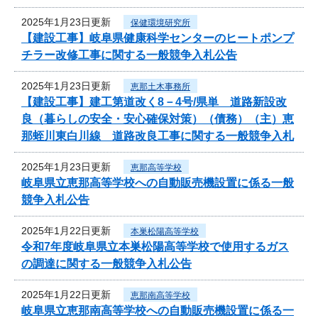
2025年1月23日更新
保健環境研究所
【建設工事】岐阜県健康科学センターのヒートポンプ
チラー改修工事に関する一般競争入札公告
2025年1月23日更新
恵那土木事務所
【建設工事】建工第道改く8－4号/県単 道路新設改
良（暮らしの安全・安心確保対策）（債務）（主）恵
那蛭川東白川線 道路改良工事に関する一般競争入札
2025年1月23日更新
恵那高等学校
岐阜県立恵那高等学校への自動販売機設置に係る一般
競争入札公告
2025年1月22日更新
本巣松陽高等学校
令和7年度岐阜県立本巣松陽高等学校で使用するガス
の調達に関する一般競争入札公告
2025年1月22日更新
恵那南高等学校
岐阜県立恵那南高等学校への自動販売機設置に係る一