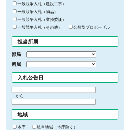
キ
一般競争入札（建設工事）
ー
一般競争入札（物品）
ワ
一般競争入札（業務委託）
ー
ド
一般競争入札（その他）
公募型プロポーザル
を
入
担当所属
力
部局
所属
入札公告日
期
から
間
期
の
間
始
地域
の
ま
終
り
わ
本庁
岐阜地域（本庁除く）