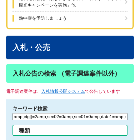
観光キャンペーンを実施」他
熱中症を予防しましょう
本
文
入札・公売
入札公告の検索 （電子調達案件以外）
電子調達案件は、
入札情報公開システム
で公告しています
キーワード検索
検
索
す
種類
る