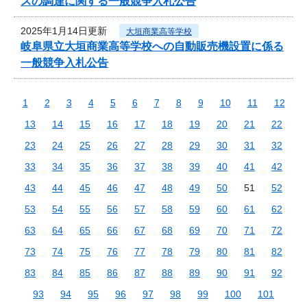
スの調達に関する一般競争入札公告
2025年1月14日更新
大垣商業高等学校
岐阜県立大垣商業高等学校への自動販売機設置に係る
一般競争入札公告
1
2
3
4
5
6
7
8
9
10
11
12
13
14
15
16
17
18
19
20
21
22
23
24
25
26
27
28
29
30
31
32
33
34
35
36
37
38
39
40
41
42
43
44
45
46
47
48
49
50
51
52
53
54
55
56
57
58
59
60
61
62
63
64
65
66
67
68
69
70
71
72
73
74
75
76
77
78
79
80
81
82
83
84
85
86
87
88
89
90
91
92
93
94
95
96
97
98
99
100
101