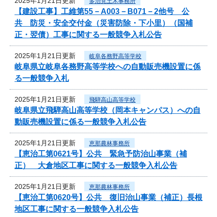
2025年1月21日更新
多治見土木事務所
【建設工事】工維第55－A003－B071－2他号 公
共 防災・安全交付金（災害防除・下小里）（国補
正・翌債）工事に関する一般競争入札公告
2025年1月21日更新
岐阜各務野高等学校
岐阜県立岐阜各務野高等学校への自動販売機設置に係
る一般競争入札
2025年1月21日更新
飛騨高山高等学校
岐阜県立飛騨高山高等学校（岡本キャンパス）への自
動販売機設置に係る一般競争入札公告
2025年1月21日更新
恵那農林事務所
【恵治工第0621号】公共 緊急予防治山事業（補
正） 大倉地区工事に関する一般競争入札公告
2025年1月21日更新
恵那農林事務所
【恵治工第0620号】公共 復旧治山事業（補正）長根
地区工事に関する一般競争入札公告