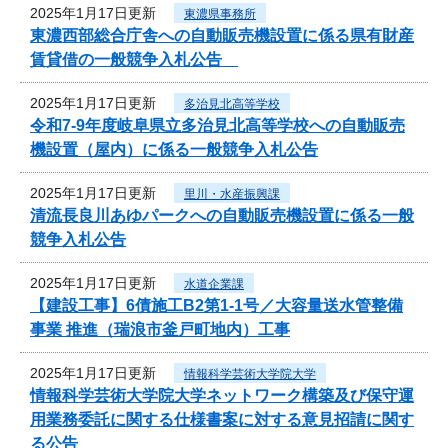
2025年1月17日更新
東濃県事務所
東濃西部総合庁舎への自動販売機設置に係る県有財産
賃貸借の一般競争入札公告
2025年1月17日更新
多治見北高等学校
令和7‐9年度岐阜県立多治見北高等学校への自動販売
機設置（屋内）に係る一般競争入札公告
2025年1月17日更新
里川・水産振興課
清流長良川あゆパークへの自動販売機設置に係る一般
競争入札公告
2025年1月17日更新
水道企業課
【建設工事】6債施工B2第1-1号／大容量送水管整備
事業 推進（瑞浪市釜戸町地内）工事
2025年1月17日更新
情報科学芸術大学院大学
情報科学芸術大学院大学ネットワーク構築及び保守運
用業務委託に関する仕様書案に対する意見招請に関す
る公告