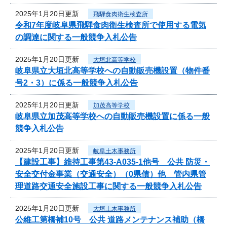
2025年1月20日更新
飛騨食肉衛生検査所
令和7年度岐阜県飛騨食肉衛生検査所で使用する電気
の調達に関する一般競争入札公告
2025年1月20日更新
大垣北高等学校
岐阜県立大垣北高等学校への自動販売機設置（物件番
号2・3）に係る一般競争入札公告
2025年1月20日更新
加茂高等学校
岐阜県立加茂高等学校への自動販売機設置に係る一般
競争入札公告
2025年1月20日更新
岐阜土木事務所
【建設工事】維持工事第43-A035-1他号 公共 防災・
安全交付金事業（交通安全）（0県債）他 管内県管
理道路交通安全施設工事に関する一般競争入札公告
2025年1月20日更新
大垣土木事務所
公維工第橋補10号 公共 道路メンテナンス補助（橋