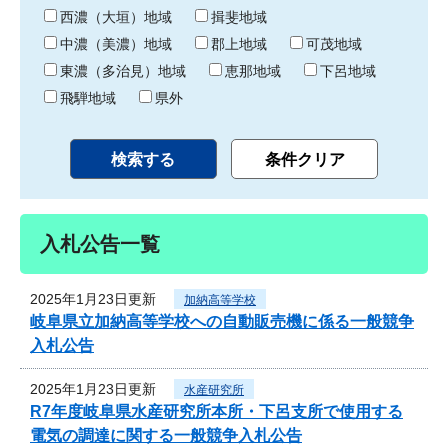
り
西濃（大垣）地域
揖斐地域
中濃（美濃）地域
郡上地域
可茂地域
東濃（多治見）地域
恵那地域
下呂地域
飛騨地域
県外
入札公告一覧
2025年1月23日更新
加納高等学校
岐阜県立加納高等学校への自動販売機に係る一般競争
入札公告
2025年1月23日更新
水産研究所
R7年度岐阜県水産研究所本所・下呂支所で使用する
電気の調達に関する一般競争入札公告