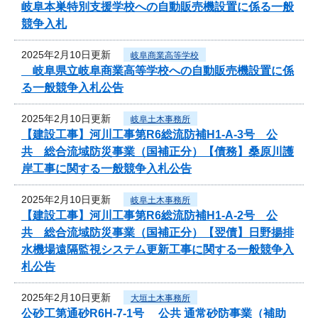
岐阜本巣特別支援学校への自動販売機設置に係る一般
競争入札
2025年2月10日更新
岐阜商業高等学校
岐阜県立岐阜商業高等学校への自動販売機設置に係
る一般競争入札公告
2025年2月10日更新
岐阜土木事務所
【建設工事】河川工事第R6総流防補H1-A-3号 公
共 総合流域防災事業（国補正分）【債務】桑原川護
岸工事に関する一般競争入札公告
2025年2月10日更新
岐阜土木事務所
【建設工事】河川工事第R6総流防補H1-A-2号 公
共 総合流域防災事業（国補正分）【翌債】日野揚排
水機場遠隔監視システム更新工事に関する一般競争入
札公告
2025年2月10日更新
大垣土木事務所
公砂工第通砂R6H-7-1号 公共 通常砂防事業（補助