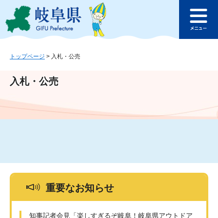
ペ
メ
このページの本文へ
ー
ニ
メ
ジ
ュ
ニ
の
ー
ュ
先
を
ー
頭
飛
トップページ
>
入札・公売
で
ば
す
し
入札・公売
。
て
本
文
へ
重要なお知らせ
知事記者会見「楽しすぎるぞ岐阜！岐阜県アウトドア