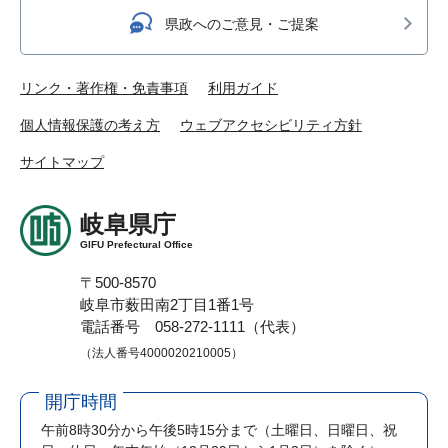
県政へのご意見・ご提案
リンク・著作権・免責事項
利用ガイド
個人情報保護の考え方
ウェブアクセシビリティ方針
サイトマップ
岐阜県庁
GIFU Prefectural Office
〒500-8570
岐阜市薮田南2丁目1番1号
電話番号 058-272-1111（代表）
（法人番号4000020210005）
開庁時間
午前8時30分から午後5時15分まで
（土曜日、日曜日、祝