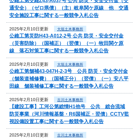
公維工第交維Z43-A037号 公共 防災・安全交付金（交
通安全）（ゼロ県債）（主）岐阜関ケ原線 他 交通
安全施設工事に関する一般競争入札公告
2025年2月10日更新
大垣土木事務所
公維工第災防H43-A012-2号 公共 防災・安全交付金
（災害防除）（国補正）（翌債）（一）牧田関ケ原
線 落石対策工事に関する一般競争入札公告
2025年2月10日更新
大垣土木事務所
公維工第舗補43-047H-2-3号 公共 防災・安全交付金
（舗装道補修費）（国補正分）（翌債）（一）安八平
田線 舗装補修工事に関する一般競争入札公告
2025年2月10日更新
古川土木事務所
【建設工事】工河公第総情H1他号 公共 総合流域
防災事業（河川情報基盤・R6国補正・翌債）CCTV監
視設備設置工事に関する一般競争入札公告
2025年2月10日更新
古川土木事務所