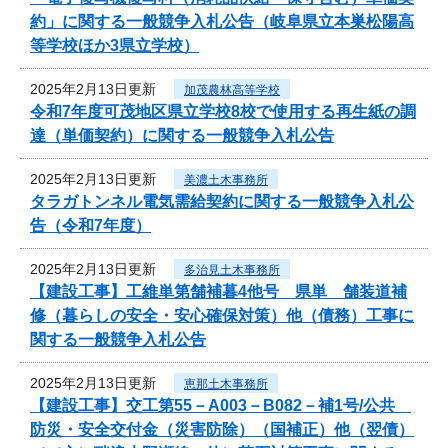
約」に関する一般競争入札公告（岐阜県立本巣松陽高
等学校ほか3県立学校）
2025年2月13日更新
加茂農林高等学校
令和7年度可茂地区県立学校8校で使用する再生紙の調
達（単価契約）に関する一般競争入札公告
2025年2月13日更新
美濃土木事務所
タラガトンネル電気需給契約に関する一般競争入札公
告（令和7年度）
2025年2月13日更新
多治見土木事務所
【建設工事】工維単第舗補暮4他号 県単 舗装道補
修（暮らしの安全・安心確保対策）他（債務）工事に
関する一般競争入札公告
2025年2月13日更新
恵那土木事務所
【建設工事】交工第55－A003－B082－補1号/公共
防災・安全交付金（災害防除）（国補正）他（翌債）