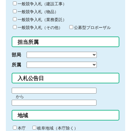
キ
一般競争入札（建設工事）
ー
一般競争入札（物品）
ワ
一般競争入札（業務委託）
ー
ド
一般競争入札（その他）
公募型プロポーザル
を
入
担当所属
力
部局
所属
入札公告日
期
から
間
期
の
間
始
地域
の
ま
終
り
わ
本庁
岐阜地域（本庁除く）