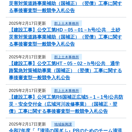
災害対策道路事業補助（国補正）（翌債）工事に関す
る事後審査型一般競争入札公告
2025年2月17日更新
郡上土木事務所
【建設工事】公交工第HD－05－01－h号/公共 土砂
災害対策道路事業補助（国補正）（翌債）工事に関す
る事後審査型一般競争入札公告
2025年2月17日更新
郡上土木事務所
【建設工事】公交工第HT－05－02－h号/公共 通学
路緊急対策補助事業（国補正）（翌債）工事に関する
事後審査型一般競争入札公告
2025年2月17日更新
郡上土木事務所
【建設工事】公河工第R6国補正広域5－1－1号/公共防
災・安全交付金（広域河川改修事業）（国補正・翌
債）工事に関する事後審査型一般競争入札公告
2025年2月17日更新
地域振興課
令和7年度「『清流の国ぎふ』PRのためのチーム清流