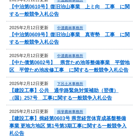
【中治第0610号】復旧治山事業 上ミ向 工事 に関
する一般競争入札公告
2025年2月12日更新
中濃農林事務所
【中治第0609号】復旧治山事業 真寄勢 工事 に関
する一般競争入札公告
2025年2月12日更新
中濃農林事務所
【中た債第0602号】 県営ため池等整備事業 平曽地
区 平曽ため池改修工事 に関する一般競争入札公告
2025年2月12日更新
下呂土木事務所
【建設工事】公共 通学路緊急対策補助（翌債）
（国）257号 工事に関する一般競争入札公告
2025年2月12日更新
揖斐農林事務所
【建設工事】揖経第0603号 県営経営体育成基盤整備
事業 更地方地区 第1号第3期工事に関する一般競争入
札公告