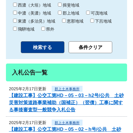
り
西濃（大垣）地域
揖斐地域
中濃（美濃）地域
郡上地域
可茂地域
東濃（多治見）地域
恵那地域
下呂地域
飛騨地域
県外
入札公告一覧
2025年2月17日更新
郡上土木事務所
【建設工事】公交工第HD－05－03－h2号/公共 土砂
災害対策道路事業補助（国補正）（翌債）工事に関す
る事後審査型一般競争入札公告
2025年2月17日更新
郡上土木事務所
【建設工事】公交工第HD－05－02－h号/公共 土砂