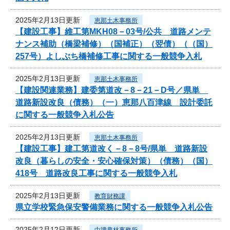
2025年2月13日更新
恵那土木事務所
【建設工事】維工第MKH08－03号/公共 道路メンテ
ナンス補助（橋梁補修）（国補正）（翌債）（（国）
257号）よしぶち橋補修工事に関する一般競争入札
2025年2月13日更新
恵那土木事務所
【建設関連業務】建委第道改－8－21－D号／県単
道路新設改良（債務）（一）恵那八百津線 設計委託
に関する一般競争入札公告
2025年2月13日更新
恵那土木事務所
【建設工事】建工第道改く－8－8号/県単 道路新設
改良（暮らしの安全・安心確保対策）（債務）（国）
418号 道路改良工事に関する一般競争入札
2025年2月13日更新
教育財務課
県立学校緊急保安警備業務に関する一般競争入札公告
2025年2月12日更新
中濃農林事務所