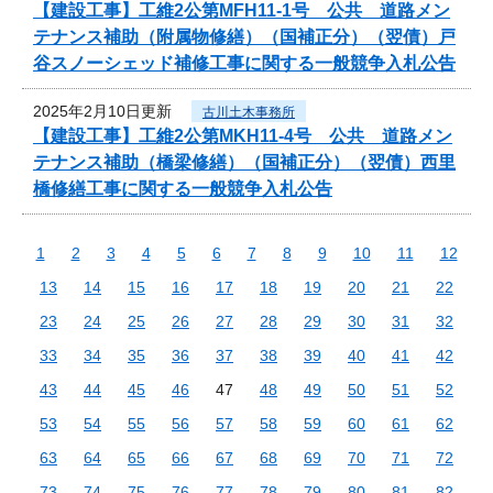
【建設工事】工維2公第MFH11-1号 公共 道路メン
テナンス補助（附属物修繕）（国補正分）（翌債）戸
谷スノーシェッド補修工事に関する一般競争入札公告
2025年2月10日更新
古川土木事務所
【建設工事】工維2公第MKH11-4号 公共 道路メン
テナンス補助（橋梁修繕）（国補正分）（翌債）西里
橋修繕工事に関する一般競争入札公告
1
2
3
4
5
6
7
8
9
10
11
12
13
14
15
16
17
18
19
20
21
22
23
24
25
26
27
28
29
30
31
32
33
34
35
36
37
38
39
40
41
42
43
44
45
46
47
48
49
50
51
52
53
54
55
56
57
58
59
60
61
62
63
64
65
66
67
68
69
70
71
72
73
74
75
76
77
78
79
80
81
82