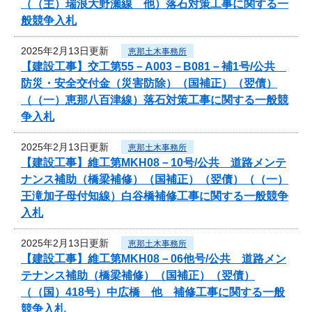
（（主）瑞浪大野瀬線 他）落石対策工事に関する一
般競争入札
2025年2月13日更新
恵那土木事務所
【建設工事】交工第55－A003－B081－補1号/公共
防災・安全交付金（災害防除）（国補正）（翌債）
（（一）恵那八百津線）落石対策工事に関する一般競
争入札
2025年2月13日更新
恵那土木事務所
【建設工事】維工第MKH08－10号/公共 道路メンテ
ナンス補助（橋梁補修）（国補正）（翌債）（（一）
王滝加子母付知線）白谷橋補修工事に関する一般競争
入札
2025年2月13日更新
恵那土木事務所
【建設工事】維工第MKH08－06他号/公共 道路メン
テナンス補助（橋梁補修）（国補正）（翌債）
（（国）418号）中広橋 他 補修工事に関する一般
競争入札