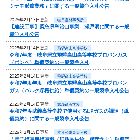
ミナモ派遣業務」に関する一般競争入札公告
2025年2月17日更新
岐阜農林事務所
【建設工事】緊急県単治山事業 瀬戸洞に関する一般
競争入札公告
2025年2月14日更新
飛騨高山高等学校
令和7年度 岐阜県立飛騨高山高等学校プロパンガス
（ボンベ）単価契約の一般競争入札
2025年2月14日更新
飛騨高山高等学校
令和7年度年度 岐阜県立飛騨高山高等学校プロパン
ガス（バルク貯槽供給）単価契約の一般競争入札公告
2025年2月14日更新
武義高等学校
令和7年度武義高等学校で使用するLPガスの調達（単
価契約）に関する一般競争入札公告
2025年2月13日更新
本巣松陽高等学校
「電子複写機複写料（消耗品供給・保守含む）単価契