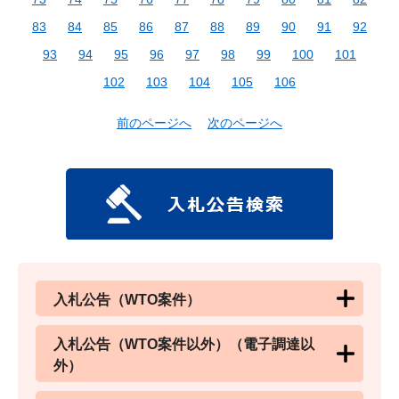
83
84
85
86
87
88
89
90
91
92
93
94
95
96
97
98
99
100
101
102
103
104
105
106
前のページへ
次のページへ
入札公告（WTO案件）
入札公告（WTO案件以外）（電子調達以
外）