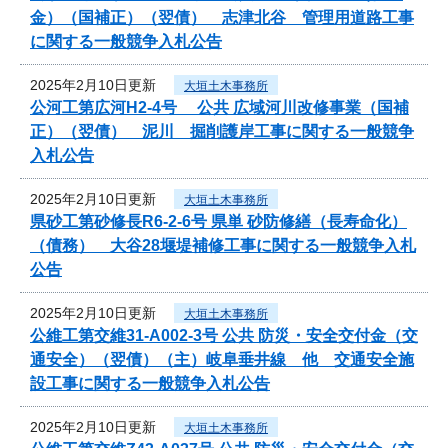
金）（国補正）（翌債） 志津北谷 管理用道路工事
に関する一般競争入札公告
2025年2月10日更新
大垣土木事務所
公河工第広河H2-4号 公共 広域河川改修事業（国補
正）（翌債） 泥川 掘削護岸工事に関する一般競争
入札公告
2025年2月10日更新
大垣土木事務所
県砂工第砂修長R6-2-6号 県単 砂防修繕（長寿命化）
（債務） 大谷28堰堤補修工事に関する一般競争入札
公告
2025年2月10日更新
大垣土木事務所
公維工第交維31-A002-3号 公共 防災・安全交付金（交
通安全）（翌債）（主）岐阜垂井線 他 交通安全施
設工事に関する一般競争入札公告
2025年2月10日更新
大垣土木事務所