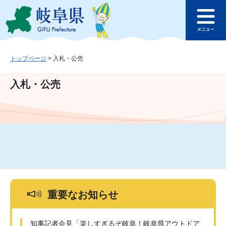
ペ
メ
このページの本文へ
ー
ニ
メ
ジ
ュ
ニ
の
ー
ュ
先
を
ー
頭
飛
トップページ
>
入札・公売
で
ば
す
し
入札・公売
。
て
本
文
へ
重要なお知らせ
知事記者会見「楽しすぎるぞ岐阜！岐阜県アウトドア