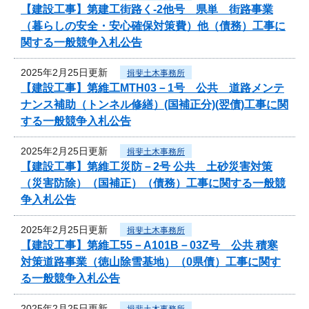
【建設工事】第建工街路く-2他号 県単 街路事業
（暮らしの安全・安心確保対策費）他（債務）工事に
関する一般競争入札公告
2025年2月25日更新
揖斐土木事務所
【建設工事】第維工MTH03－1号 公共 道路メンテ
ナンス補助（トンネル修繕）(国補正分)(翌債)工事に関
する一般競争入札公告
2025年2月25日更新
揖斐土木事務所
【建設工事】第維工災防－2号 公共 土砂災害対策
（災害防除）（国補正）（債務）工事に関する一般競
争入札公告
2025年2月25日更新
揖斐土木事務所
【建設工事】第維工55－A101B－03Z号 公共 積寒
対策道路事業（徳山除雪基地）（0県債）工事に関す
る一般競争入札公告
2025年2月25日更新
揖斐土木事務所