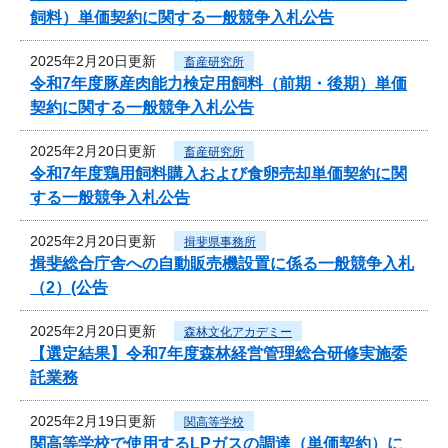
飼料）単価契約に関する一般競争入札公告
2025年2月20日更新
畜産研究所
令和7年度豚産肉能力検定用飼料（前期・後期）単価
契約に関する一般競争入札公告
2025年2月20日更新
畜産研究所
令和7年度鶏用飼料購入および食卵売却単価契約に関
する一般競争入札公告
2025年2月20日更新
揖斐県事務所
揖斐総合庁舎への自動販売機設置に係る一般競争入札
（2）(公告
2025年2月20日更新
森林文化アカデミー
【選定結果】令和7年度森林経営管理総合研修実施委
託業務
2025年2月19日更新
関高等学校
関高等学校で使用するLPガスの調達（単価契約）に