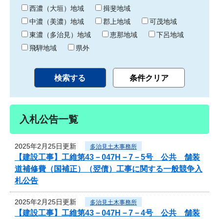
り
西濃（大垣）地域
揖斐地域
中濃（美濃）地域
郡上地域
可茂地域
東濃（多治見）地域
恵那地域
下呂地域
飛騨地域
県外
入札公告一覧
2025年2月25日更新
多治見土木事務所
【建設工事】工維第43－047H－7－5号 公共 舗装
道補修費（国補正）（翌債）工事に関する一般競争入
札公告
2025年2月25日更新
多治見土木事務所
【建設工事】工維第43－047H－7－4号 公共 舗装