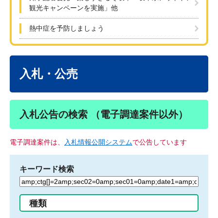
観光キャンペーンを実施」他
熱中症を予防しましょう
本
文
入札・公売
入札公告の検索 （電子調達案件以外）
電子調達案件は、
入札情報公開システム
で公告しています
キーワード検索
検
索
す
種類
る