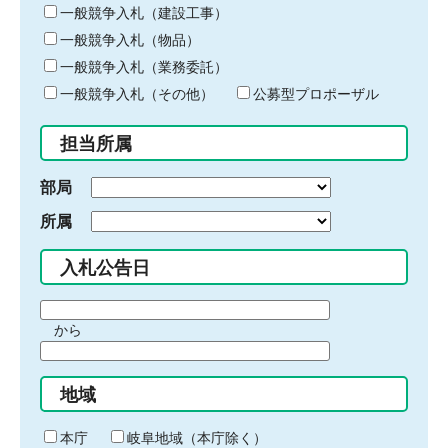
キ
一般競争入札（建設工事）
ー
一般競争入札（物品）
ワ
一般競争入札（業務委託）
ー
ド
一般競争入札（その他）
公募型プロポーザル
を
入
担当所属
力
部局
所属
入札公告日
期
から
間
期
の
間
始
地域
の
ま
終
り
わ
本庁
岐阜地域（本庁除く）