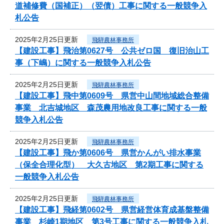
道補修費（国補正）（翌債）工事に関する一般競争入
札公告
2025年2月25日更新
飛騨農林事務所
【建設工事】飛治第0627号 公共ゼロ国 復旧治山工
事（下嶋）に関する一般競争入札公告
2025年2月25日更新
飛騨農林事務所
【建設工事】飛中第0609号 県営中山間地域総合整備
事業 北吉城地区 森茂農用地改良工事に関する一般
競争入札公告
2025年2月25日更新
飛騨農林事務所
【建設工事】飛か第0606号 県営かんがい排水事業
（保全合理化型） 大久古地区 第2期工事に関する
一般競争入札公告
2025年2月25日更新
飛騨農林事務所
【建設工事】飛経第0602号 県営経営体育成基盤整備
事業 杉崎1期地区 第3号工事に関する一般競争入札