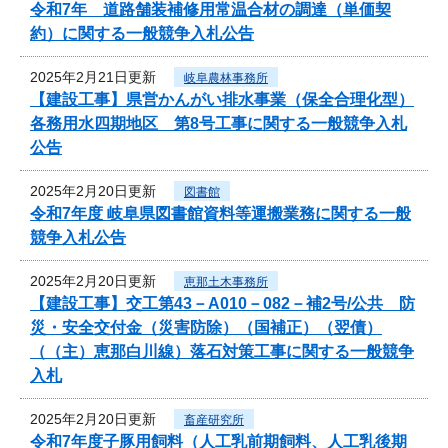
令和7年 道路舗装補修用常温合材の調達（単価契
約）に関する一般競争入札公告
2025年2月21日更新
岐阜農林事務所
【建設工事】県営かんがい排水事業（保全合理化型）
各務用水四期地区 第8号工事に関する一般競争入札
公告
2025年2月20日更新
図書館
令和7年度 岐阜県図書館資料等運搬業務に関する一般
競争入札公告
2025年2月20日更新
恵那土木事務所
【建設工事】交工第43－A010－082－補2号/公共 防
災・安全交付金（災害防除）（国補正）（翌債）
（（主）恵那白川線）落石対策工事に関する一般競争
入札
2025年2月20日更新
畜産研究所
令和7年度子豚用飼料（人工乳前期飼料、人工乳後期