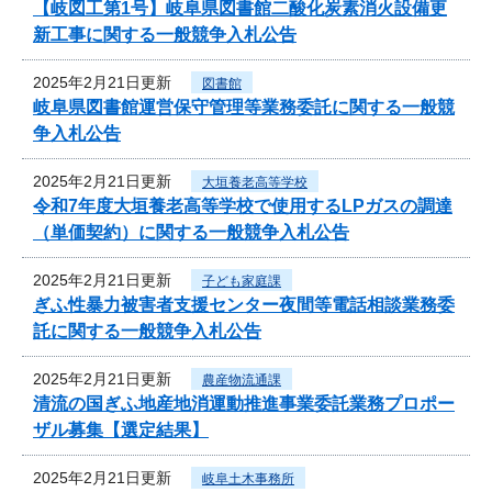
【岐図工第1号】岐阜県図書館二酸化炭素消火設備更
新工事に関する一般競争入札公告
2025年2月21日更新
図書館
岐阜県図書館運営保守管理等業務委託に関する一般競
争入札公告
2025年2月21日更新
大垣養老高等学校
令和7年度大垣養老高等学校で使用するLPガスの調達
（単価契約）に関する一般競争入札公告
2025年2月21日更新
子ども家庭課
ぎふ性暴力被害者支援センター夜間等電話相談業務委
託に関する一般競争入札公告
2025年2月21日更新
農産物流通課
清流の国ぎふ地産地消運動推進事業委託業務プロポー
ザル募集【選定結果】
2025年2月21日更新
岐阜土木事務所