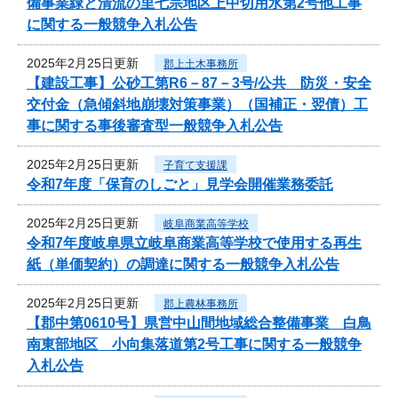
備事業緑と清流の里七宗地区上中切用水第2号他工事
に関する一般競争入札公告
2025年2月25日更新
郡上土木事務所
【建設工事】公砂工第R6－87－3号/公共 防災・安全
交付金（急傾斜地崩壊対策事業）（国補正・翌債）工
事に関する事後審査型一般競争入札公告
2025年2月25日更新
子育て支援課
令和7年度「保育のしごと」見学会開催業務委託
2025年2月25日更新
岐阜商業高等学校
令和7年度岐阜県立岐阜商業高等学校で使用する再生
紙（単価契約）の調達に関する一般競争入札公告
2025年2月25日更新
郡上農林事務所
【郡中第0610号】県営中山間地域総合整備事業 白鳥
南東部地区 小向集落道第2号工事に関する一般競争
入札公告