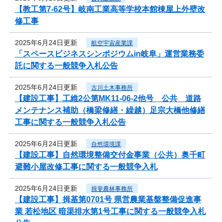
【教工第7-62号】岐南工業高等学校本館棟屋上外壁改
修工事
2025年6月24日更新
航空宇宙産業課
「スペースビジネスシンポジウムin岐阜」運営業務委
託に関する一般競争入札公告
2025年6月24日更新
古川土木事務所
【建設工事】工維2公第MK11-06-2他号 公共 道路
メンテナンス補助（橋梁修繕・繰越）足宗大橋他修繕
工事に関する一般競争入札公告
2025年6月24日更新
自然環境課
【建設工事】自然環境整備交付金事業（公共）奥千町
避難小屋改修工事に関する一般競争入札
2025年6月24日更新
揖斐農林事務所
【建設工事】揖基第0701号 県営農業基盤整備促進事
業 若松地区 暗渠排水第1号工事に関する一般競争入札