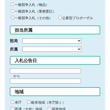
ー
一般競争入札（物品）
ワ
一般競争入札（業務委託）
ー
ド
一般競争入札（その他）
公募型プロポーザル
を
入
担当所属
力
部局
所属
入札公告日
期
から
間
期
の
間
始
地域
の
ま
終
り
わ
本庁
岐阜地域（本庁除く）
り
西濃（大垣）地域
揖斐地域