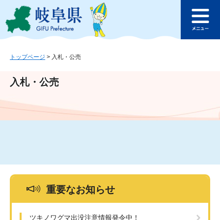
ペ
メ
このページの本文へ
ー
ニ
メ
ジ
ュ
ニ
の
ー
ュ
先
を
ー
頭
飛
トップページ
>
入札・公売
で
ば
す
し
入札・公売
。
て
本
文
へ
重要なお知らせ
ツキノワグマ出没注意情報発令中！