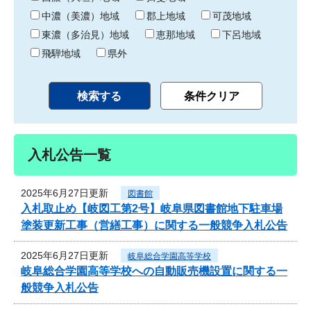
中濃（美濃）地域
郡上地域
可茂地域
東濃（多治見）地域
恵那地域
下呂地域
飛騨地域
県外
入札公告一覧
2025年6月27日更新
図書館
入札取止め【岐図工第2号】岐阜県図書館地下駐車場
塗装更新工事（営繕工事）に関する一般競争入札公告
2025年6月27日更新
岐阜総合学園高等学校
岐阜総合学園高等学校への自動販売機設置に関する一
般競争入札公告