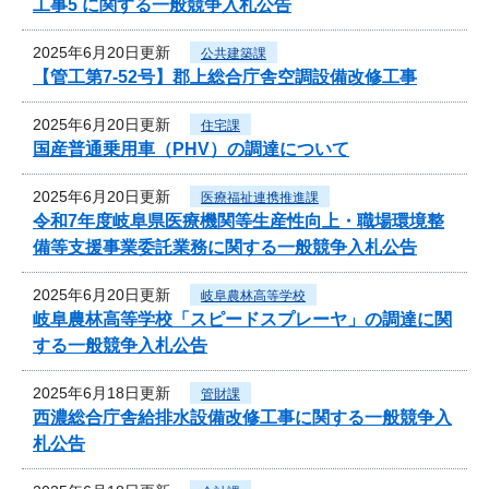
工事5 に関する一般競争入札公告
2025年6月20日更新
公共建築課
【管工第7-52号】郡上総合庁舎空調設備改修工事
2025年6月20日更新
住宅課
国産普通乗用車（PHV）の調達について
2025年6月20日更新
医療福祉連携推進課
令和7年度岐阜県医療機関等生産性向上・職場環境整
備等支援事業委託業務に関する一般競争入札公告
2025年6月20日更新
岐阜農林高等学校
岐阜農林高等学校「スピードスプレーヤ」の調達に関
する一般競争入札公告
2025年6月18日更新
管財課
西濃総合庁舎給排水設備改修工事に関する一般競争入
札公告