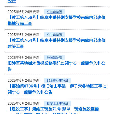
公告
2025年6月24日更新
公共建築課
【教工第7-56号】岐阜本巣特別支援学校南館内部改修
機械設備工事
2025年6月24日更新
公共建築課
【教工第7-54号】岐阜本巣特別支援学校南館内部改修
建築工事
2025年6月24日更新
地域福祉課
旧陸軍墓地樹木伐採業務委託に関する一般競争入札公
告
2025年6月24日更新
郡上農林事務所
【郡治第0706号】復旧治山事業 獅子穴谷地区工事に
関する一般競争入札公告
2025年6月24日更新
揖斐土木事務所
【建設工事】第維工現施71号 県単 現道施設整備