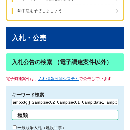
熱中症を予防しましょう
本
文
入札・公売
入札公告の検索 （電子調達案件以外）
電子調達案件は、
入札情報公開システム
で公告しています
キーワード検索
検
索
す
種類
る
キ
一般競争入札（建設工事）