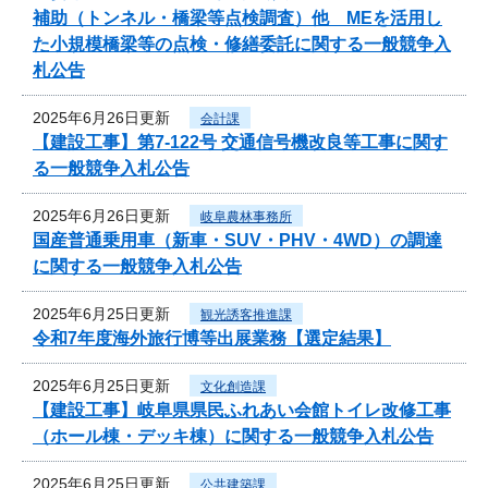
補助（トンネル・橋梁等点検調査）他 MEを活用し
た小規模橋梁等の点検・修繕委託に関する一般競争入
札公告
2025年6月26日更新
会計課
【建設工事】第7-122号 交通信号機改良等工事に関す
る一般競争入札公告
2025年6月26日更新
岐阜農林事務所
国産普通乗用車（新車・SUV・PHV・4WD）の調達
に関する一般競争入札公告
2025年6月25日更新
観光誘客推進課
令和7年度海外旅行博等出展業務【選定結果】
2025年6月25日更新
文化創造課
【建設工事】岐阜県県民ふれあい会館トイレ改修工事
（ホール棟・デッキ棟）に関する一般競争入札公告
2025年6月25日更新
公共建築課