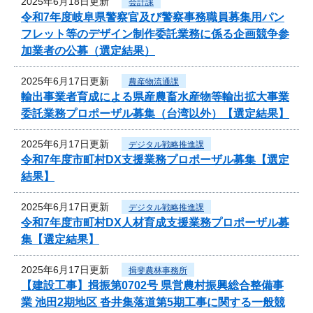
2025年6月18日更新
会計課
令和7年度岐阜県警察官及び警察事務職員募集用パン
フレット等のデザイン制作委託業務に係る企画競争参
加業者の公募（選定結果）
2025年6月17日更新
農産物流通課
輸出事業者育成による県産農畜水産物等輸出拡大事業
委託業務プロポーザル募集（台湾以外）【選定結果】
2025年6月17日更新
デジタル戦略推進課
令和7年度市町村DX支援業務プロポーザル募集【選定
結果】
2025年6月17日更新
デジタル戦略推進課
令和7年度市町村DX人材育成支援業務プロポーザル募
集【選定結果】
2025年6月17日更新
揖斐農林事務所
【建設工事】揖振第0702号 県営農村振興総合整備事
業 池田2期地区 沓井集落道第5期工事に関する一般競