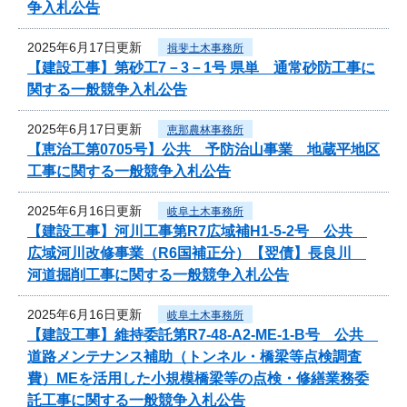
争入札公告
2025年6月17日更新
揖斐土木事務所
【建設工事】第砂工7－3－1号 県単 通常砂防工事に
関する一般競争入札公告
2025年6月17日更新
恵那農林事務所
【恵治工第0705号】公共 予防治山事業 地蔵平地区
工事に関する一般競争入札公告
2025年6月16日更新
岐阜土木事務所
【建設工事】河川工事第R7広域補H1-5-2号 公共
広域河川改修事業（R6国補正分）【翌債】長良川
河道掘削工事に関する一般競争入札公告
2025年6月16日更新
岐阜土木事務所
【建設工事】維持委託第R7-48-A2-ME-1-B号 公共
道路メンテナンス補助（トンネル・橋梁等点検調査
費）MEを活用した小規模橋梁等の点検・修繕業務委
託工事に関する一般競争入札公告