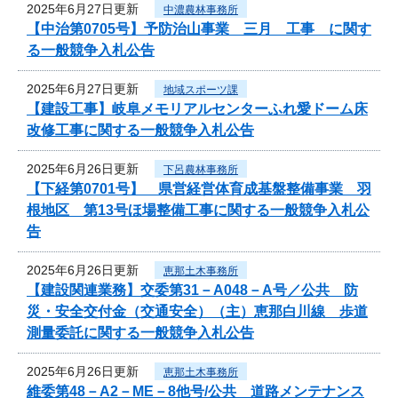
2025年6月27日更新
中濃農林事務所
【中治第0705号】予防治山事業 三月 工事 に関す
る一般競争入札公告
2025年6月27日更新
地域スポーツ課
【建設工事】岐阜メモリアルセンターふれ愛ドーム床
改修工事に関する一般競争入札公告
2025年6月26日更新
下呂農林事務所
【下経第0701号】 県営経営体育成基盤整備事業 羽
根地区 第13号ほ場整備工事に関する一般競争入札公
告
2025年6月26日更新
恵那土木事務所
【建設関連業務】交委第31－A048－A号／公共 防
災・安全交付金（交通安全）（主）恵那白川線 歩道
測量委託に関する一般競争入札公告
2025年6月26日更新
恵那土木事務所
維委第48－A2－ME－8他号/公共 道路メンテナンス