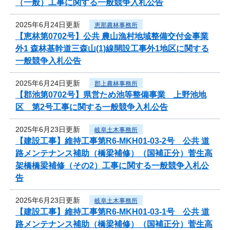
（一般）工事に関する一般競争入札公告
2025年6月24日更新
恵那農林事務所
【恵林第0702号】公共 農山漁村地域整備交付金事業
外1 森林基幹道三森山(1)線開設工事外1地区に関する
一般競争入札公告
2025年6月24日更新
郡上農林事務所
【郡池第0702号】県営ため池等整備事業 上野池地
区 第2号工事に関する一般競争入札公告
2025年6月23日更新
岐阜土木事務所
【建設工事】維持工事第R6-MKH01-03-2号 公共 道
路メンテナンス補助（橋梁補修）（国補正分）菅生高
架橋橋梁補修（その2）工事に関する一般競争入札公
告
2025年6月23日更新
岐阜土木事務所
【建設工事】維持工事第R6-MKH01-03-1号 公共 道
路メンテナンス補助（橋梁補修）（国補正分）菅生高