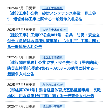
2025年7月8日更新
下呂土木事務所
【建設工事】公共 砂防メンテナンス事業 見上谷
5 堰堤修繕工事に関する一般競争入札公告
2025年7月8日更新
多治見土木事務所
【建設工事】工第R7公急081号 公共 防災・安全交
付金（急傾斜地崩壊対策事業）（小井戸）工事に関す
る一般競争入札公告
2025年7月8日更新
可茂土木事務所
【建設関連業務】公共 防災・安全交付金（災害防除）
防災点検委託/委維4第43－A058－06他号に関する一
般競争入札公告
2025年7月8日更新
郡上農林事務所
【郡経第0701号】県営経営体育成基盤整備事業 長滝
地区 用水路第1号工事に関する一般競争入札公告
2025年7月8日更新
郡上農林事務所