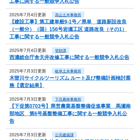
工事に関する一般競争入札公告
2025年7月4日更新
高山土木事務所
【建設工事】第工建単般9-1号／県単 道路新設改良
（一般分）（国）156号岩瀬工区 道路改良（その1）
工事に関する一般競争入札公告
2025年7月4日更新
管財課
西濃総合庁舎天井改修工事に関する一般競争入札公告
2025年7月3日更新
岐阜土木事務所
木曽川サイクルツーリズム ルート及び整備計画検討業
務【選定結果】
2025年7月3日更新
下呂農林事務所
【下促第0703号】県営農業基盤整備促進事業 馬瀬南
部地区 第6号基盤整備工事に関する一般競争入札公
告
2025年7月3日更新
公共建築課