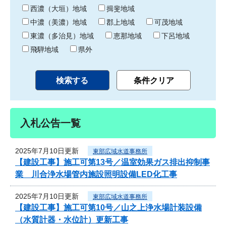
り
西濃（大垣）地域
揖斐地域
中濃（美濃）地域
郡上地域
可茂地域
東濃（多治見）地域
恵那地域
下呂地域
飛騨地域
県外
入札公告一覧
2025年7月10日更新
東部広域水道事務所
【建設工事】施工可第13号／温室効果ガス排出抑制事
業 川合浄水場管内施設照明設備LED化工事
2025年7月10日更新
東部広域水道事務所
【建設工事】施工可第10号／山之上浄水場計装設備
（水質計器・水位計）更新工事