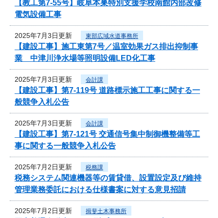
【教工第7-55号】岐阜本巣特別支援学校南館内部改修
電気設備工事
2025年7月3日更新
東部広域水道事務所
【建設工事】施工東第7号／温室効果ガス排出抑制事
業 中津川浄水場等照明設備LED化工事
2025年7月3日更新
会計課
【建設工事】第7-119号 道路標示施工工事に関する一
般競争入札公告
2025年7月3日更新
会計課
【建設工事】第7-121号 交通信号集中制御機整備等工
事に関する一般競争入札公告
2025年7月2日更新
税務課
税務システム関連機器等の賃貸借、設置設定及び維持
管理業務委託における仕様書案に対する意見招請
2025年7月2日更新
揖斐土木事務所