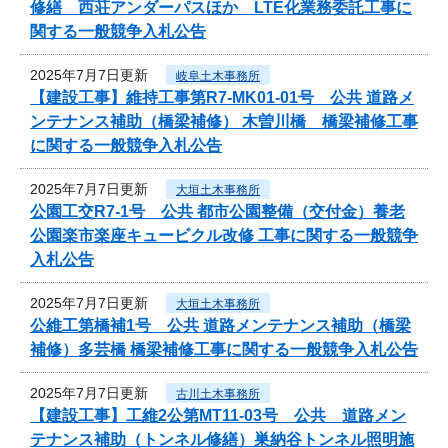
修繕 西荘アンダーパスほか LTE化業務委託工事に
関する一般競争入札公告
2025年7月7日更新
岐阜土木事務所
【建設工事】維持工事第R7-MK01-01号 公共 道路メ
ンテナンス補助（橋梁補修） 木曽川橋 橋梁補修工事
に関する一般競争入札公告
2025年7月7日更新
大垣土木事務所
公園工交R7-1号 公共 都市公園整備（交付金）養老
公園楽市楽座キュービクル改修 工事に関する一般競争
入札公告
2025年7月7日更新
大垣土木事務所
公維工第橋補1号 公共 道路メンテナンス補助（橋梁
補修）多芸橋 橋梁補修工事に関する一般競争入札公告
2025年7月7日更新
古川土木事務所
【建設工事】工維2公第MT11-03号 公共 道路メン
テナンス補助（トンネル修繕）巣納谷トンネル照明施