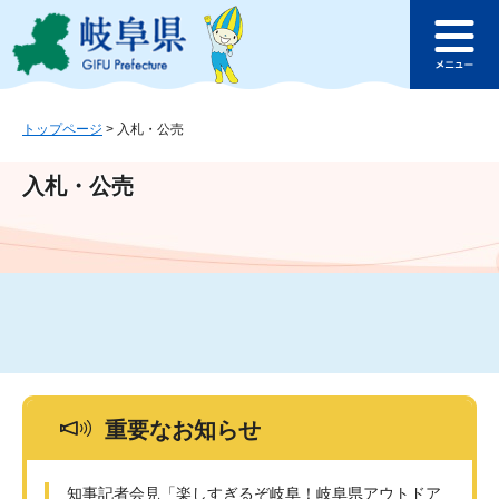
ペ
メ
このページの本文へ
ー
ニ
メ
ジ
ュ
ニ
の
ー
ュ
先
を
ー
頭
飛
トップページ
>
入札・公売
で
ば
す
し
入札・公売
。
て
本
文
へ
重要なお知らせ
知事記者会見「楽しすぎるぞ岐阜！岐阜県アウトドア