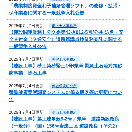
「農業制度資金利子補給管理ソフト」の改修・拡張・
保守業務に関する一般競争入札公告
2025年7月7日更新
郡上土木事務所
【建設関連業務】公交委第43-A012-5号/公共 防災・安
全交付金（交通安全）道路標識点検業務委託に関する
一般競争入札公告
2025年7月7日更新
美濃土木事務所
【建設工事】砂工第砂緊土1号/県単 緊急土石流対策砂
防事業 除石工事
2025年7月4日更新
保健環境研究所
県民健康実態調査システムに係る機器等の更新につい
て
2025年7月4日更新
高山土木事務所
【建設工事】第工建単般9-2号／県単 道路新設改良
（一般分）（国）156号岩瀬工区 道路改良（その2）