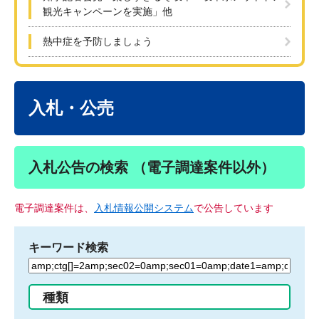
観光キャンペーンを実施」他
熱中症を予防しましょう
本
文
入札・公売
入札公告の検索 （電子調達案件以外）
電子調達案件は、
入札情報公開システム
で公告しています
キーワード検索
検
索
す
種類
る