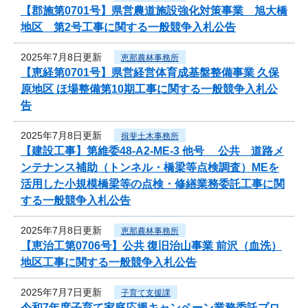
【郡施第0701号】県営農道施設強化対策事業 旭大橋
地区 第2号工事に関する一般競争入札公告
2025年7月8日更新
恵那農林事務所
【恵経第0701号】県営経営体育成基盤整備事業 久保
原地区 ほ場整備第10期工事に関する一般競争入札公
告
2025年7月8日更新
揖斐土木事務所
【建設工事】第維委48-A2-ME-3 他号 公共 道路メ
ンテナンス補助（トンネル・橋梁等点検調査）MEを
活用した小規模橋梁等の点検・修繕業務委託工事に関
する一般競争入札公告
2025年7月8日更新
恵那農林事務所
【恵治工第0706号】公共 復旧治山事業 前沢（血洗）
地区工事に関する一般競争入札公告
2025年7月7日更新
子育て支援課
令和7年度子育て家庭応援キャンペーン業務委託プロ