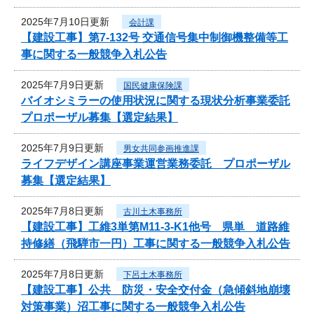
2025年7月10日更新
会計課
【建設工事】第7-132号 交通信号集中制御機整備等工
事に関する一般競争入札公告
2025年7月9日更新
国民健康保険課
バイオシミラーの使用状況に関する現状分析事業委託
プロポーザル募集【選定結果】
2025年7月9日更新
男女共同参画推進課
ライフデザイン講座事業運営業務委託 プロポーザル
募集【選定結果】
2025年7月8日更新
古川土木事務所
【建設工事】工維3単第M11-3-K1他号 県単 道路維
持修繕（飛騨市一円）工事に関する一般競争入札公告
2025年7月8日更新
下呂土木事務所
【建設工事】公共 防災・安全交付金（急傾斜地崩壊
対策事業）沼工事に関する一般競争入札公告