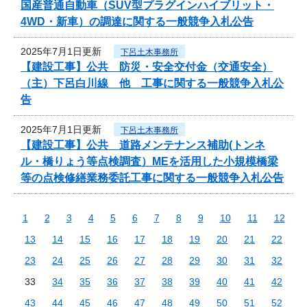
国産普通自動車（SUV型プラグインハイブリット・
4WD・新車）の調達に関する一般競争入札公告
2025年7月1日更新
下呂土木事務所
【建設工事】公共 防災・安全交付金（交通安全）
（主）下呂白川線 他 工事に関する一般競争入札公
告
2025年7月1日更新
下呂土木事務所
【建設工事】公共 道路メンテナンス補助(トンネ
ル・橋りょう等点検調査）MEを活用した小規模橋梁
等の点検修繕業務委託工事に関する一般競争入札公告
1
2
3
4
5
6
7
8
9
10
11
12
13
14
15
16
17
18
19
20
21
22
23
24
25
26
27
28
29
30
31
32
33
34
35
36
37
38
39
40
41
42
43
44
45
46
47
48
49
50
51
52