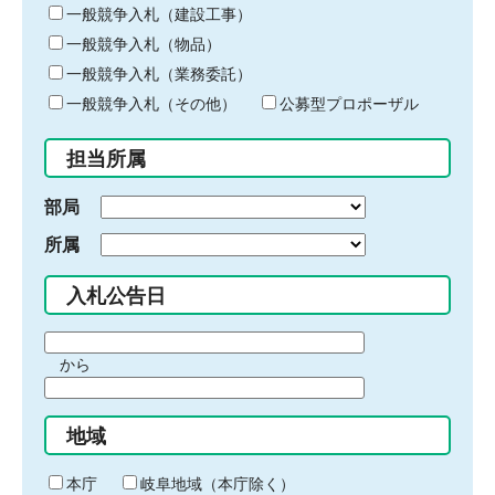
キ
一般競争入札（建設工事）
ー
一般競争入札（物品）
ワ
一般競争入札（業務委託）
ー
ド
一般競争入札（その他）
公募型プロポーザル
を
入
担当所属
力
部局
所属
入札公告日
期
から
間
期
の
間
始
地域
の
ま
終
り
わ
本庁
岐阜地域（本庁除く）