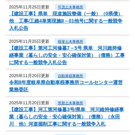
2025年11月25日更新
可茂土木事務所
【建設工事】県単 現道施設整備（一般）（0県債）
他 工事/工維4単第現施8－01他号に関する一般競争
入札公告
2025年11月25日更新
揖斐土木事務所
【建設工事】第河工河修暮7－5号 県単 河川維持修
繕事業（暮らしの安全・安心確保対策）（債務）工事
に関する一般競争入札公告
2025年11月20日更新
自動車税事務所
令和8年度岐阜県自動車税事務所コールセンター運営
業務委託
2025年11月20日更新
恵那土木事務所
【建設工事】河工第河修暮3号/県単 河川維持修繕事
業（暮らしの安全・安心確保対策）（債務）（永田
川 他）河道掘削工事に関する一般競争入札