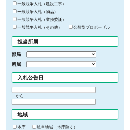
キ
一般競争入札（建設工事）
ー
一般競争入札（物品）
ワ
一般競争入札（業務委託）
ー
ド
一般競争入札（その他）
公募型プロポーザル
を
入
担当所属
力
部局
所属
入札公告日
期
から
間
期
の
間
始
地域
の
ま
終
り
わ
本庁
岐阜地域（本庁除く）