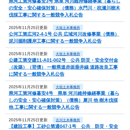
県河工第河修暮安3号 県単 河川維持修繕事業（暮らし
の安全・安心確保対策）（債務）水門川・杭瀬川樹木
伐採工事に関する一般競争入札公告
2025年11月25日更新
大垣土木事務所
公河工第広河2-4-1号 公共 広域河川改修事業（債務）
泥川掘削護岸工事に関する一般競争入札公告
2025年11月25日更新
大垣土木事務所
公建工第交建11-A01-002号 公共 防災・安全交付金
（改築）（翌債） 一般県道赤坂垂井線 道路改良工事
に関する一般競争入札公告
2025年11月25日更新
大垣土木事務所
県河工第河修暮安4号 県単 河川維持修繕事業（暮ら
しの安全・安心確保対策）（債務）犀川 他 樹木伐採
他 工事に関する一般競争入札公告
2025年11月25日更新
古川土木事務所
【建設工事】工砂公第通047-1号 公共 防災・安全