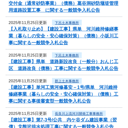
交付金（通常砂防事業）（債務）葛谷洞砂防堰堤管理
用道路設置工事 に関する一般競争入札公告
2025年11月25日更新
下呂土木事務所
【入札取り止め】【建設工事】県単 河川維持修繕事
業（暮らしの安全・安心確保対策）（債務）小坂川工
事に関する一般競争入札公告
2025年11月25日更新
下呂土木事務所
【建設工事】県単 道路新設改良（一般分）おんじ工
区 道路改良（債務）工事に関する一般競争入札公告
2025年11月25日更新
郡上土木事務所
【建設工事】単河工第河修暮安－1号/県単 河川維持
修繕事業（暮らしの安全・安心確保対策）（債務）工
事に関する事後審査型一般競争入札公告
2025年11月25日更新
長良川上流河川開発工事事務所
【建設工事】第7-3号/公共 内ケ谷ダム建設事業（翌
債）戈熊沢排水処理工事に関する一般競争入札公告