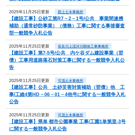
2025年11月25日更新
郡上土木事務所
【建設工事】公砂工第R7－2－1号/公共 事業間連携
補助（通常砂防事業）（債務）工事に関する事後審査
型一般競争入札公告
2025年11月25日更新
長良川上流河川開発工事事務所
【建設工事】第7-5号/公共 内ケ谷ダム建設事業（翌
債）工事用道路落石対策工事に関する一般競争入札公
告
2025年11月25日更新
可茂土木事務所
【建設工事】公共 土砂災害対策補助（翌債）他 工
事/工維4第HD－06－01－4他号に関する一般競争入札
公告
2025年11月25日更新
可茂土木事務所
【建設工事】県単 都市公園事業 工事/工園1単第里-3号
に関する一般競争入札公告