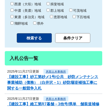
り
西濃（大垣）地域
揖斐地域
中濃（美濃）地域
郡上地域
可茂地域
東濃（多治見）地域
恵那地域
下呂地域
飛騨地域
県外
入札公告一覧
2025年11月27日更新
恵那土木事務所
【建設工事】砂工第砂メ1号/公共 砂防メンテナンス
事業補助（債務）（白井沢－1）砂防堰堤補強工事に
関する一般競争入札
2025年11月27日更新
恵那土木事務所
【建設工事】維工第R7暮舗－3他号/県単 舗装道補修