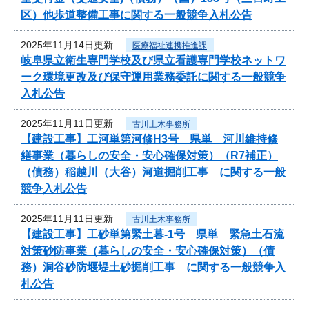
区）他歩道整備工事に関する一般競争入札公告
2025年11月14日更新
医療福祉連携推進課
岐阜県立衛生専門学校及び県立看護専門学校ネットワ
ーク環境更改及び保守運用業務委託に関する一般競争
入札公告
2025年11月11日更新
古川土木事務所
【建設工事】工河単第河修H3号 県単 河川維持修
繕事業（暮らしの安全・安心確保対策）（R7補正）
（債務）稲越川（大谷）河道掘削工事 に関する一般
競争入札公告
2025年11月11日更新
古川土木事務所
【建設工事】工砂単第緊土暮-1号 県単 緊急土石流
対策砂防事業（暮らしの安全・安心確保対策）（債
務）洞谷砂防堰堤土砂掘削工事 に関する一般競争入
札公告