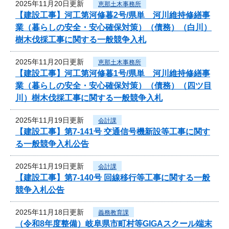
2025年11月20日更新
恵那土木事務所
【建設工事】河工第河修暮2号/県単 河川維持修繕事
業（暮らしの安全・安心確保対策）（債務）（白川）
樹木伐採工事に関する一般競争入札
2025年11月20日更新
恵那土木事務所
【建設工事】河工第河修暮1号/県単 河川維持修繕事
業（暮らしの安全・安心確保対策）（債務）（四ツ目
川）樹木伐採工事に関する一般競争入札
2025年11月19日更新
会計課
【建設工事】第7-141号 交通信号機新設等工事に関す
る一般競争入札公告
2025年11月19日更新
会計課
【建設工事】第7-140号 回線移行等工事に関する一般
競争入札公告
2025年11月18日更新
義務教育課
（令和8年度整備）岐阜県市町村等GIGAスクール端末