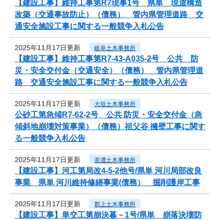
【建設工事】維持工事第R7現事1号 県単 現道構造
改築（交通事故防止）（債務） 管内県管理道路 交
通安全施設工事に関する一般競争入札公告
2025年11月17日更新
岐阜土木事務所
【建設工事】維持工事第R7-43-A035-2号 公共 防
災・安全交付金（交通安全）（債務） 管内県管理道
路 交通安全施設工事に関する一般競争入札公告
2025年11月17日更新
大垣土木事務所
公砂工第急傾R7-62-2号 公共 防災・安全交付金（急
傾斜地崩壊対策事業）（債務）祖父谷 擁壁工事に関す
る一般競争入札公告
2025年11月17日更新
美濃土木事務所
【建設工事】河工第局改4-5-2他号/県単 河川局部改良
事業 県単 河川維持修繕事業(債務） 掘削護岸工事
2025年11月17日更新
郡上土木事務所
【建設工事】単交工第崩決暮－1号/県単 崩落決壊防