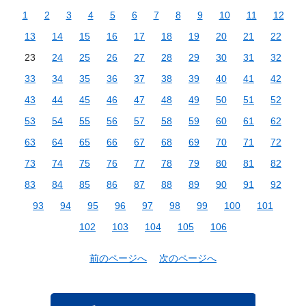
1
2
3
4
5
6
7
8
9
10
11
12
13
14
15
16
17
18
19
20
21
22
23
24
25
26
27
28
29
30
31
32
33
34
35
36
37
38
39
40
41
42
43
44
45
46
47
48
49
50
51
52
53
54
55
56
57
58
59
60
61
62
63
64
65
66
67
68
69
70
71
72
73
74
75
76
77
78
79
80
81
82
83
84
85
86
87
88
89
90
91
92
93
94
95
96
97
98
99
100
101
102
103
104
105
106
前のページへ
次のページへ