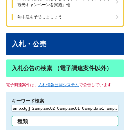
観光キャンペーンを実施」他
熱中症を予防しましょう
本
文
入札・公売
入札公告の検索 （電子調達案件以外）
電子調達案件は、
入札情報公開システム
で公告しています
キーワード検索
検
索
す
種類
る