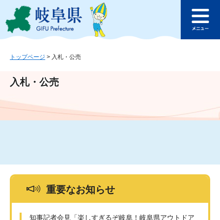
ペ
メ
このページの本文へ
ー
ニ
メ
ジ
ュ
ニ
の
ー
ュ
先
を
ー
頭
飛
トップページ
>
入札・公売
で
ば
す
し
入札・公売
。
て
本
文
へ
重要なお知らせ
知事記者会見「楽しすぎるぞ岐阜！岐阜県アウトドア