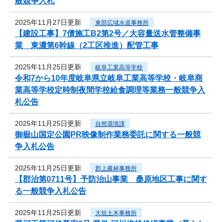
般競争入札
2025年11月27日更新
東部広域水道事務所
【建設工事】7債施工B2第2号／大容量送水管整備事
業 東濃第6幹線（2工区推進）配管工事
2025年11月25日更新
岐阜工業高等学校
令和7から10年度岐阜県立岐阜工業高等学校・岐阜商
業高等学校定時制夜間学校給食調理等業務一般競争入
札公告
2025年11月25日更新
自然環境課
御嶽山国定公園PR映像制作業務委託に関する一般競
争入札公告
2025年11月25日更新
郡上農林事務所
【郡治第0711号】予防治山事業 桑原地区工事に関す
る一般競争入札公告
2025年11月25日更新
大垣土木事務所