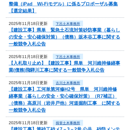
整備（iPad Wi-Fiモデル）に係るプロポーザル募集
【選定結果】
2025年11月18日更新
下呂土木事務所
【建設工事】県単 緊急土石流対策砂防事業（暮らし
の安全・安心確保対策）（債務）坂本谷工事に関する
一般競争入札公告
2025年11月18日更新
下呂土木事務所
【入札取り止め】【建設工事】県単 河川維持修繕事
業(債務)飛騨川工事に関する一般競争入札公告
2025年11月18日更新
古川土木事務所
【建設工事】工河単第河修H2号 県単 河川維持修
繕事業（暮らしの安全・安心確保対策）（R7補正）
（債務）高原川（岩井戸他）河道掘削工事 に関する
一般競争入札公告
2025年11月18日更新
揖斐土木事務所
【建設工事】第砂工砂メ7－3－2号 公共 砂防メンテ