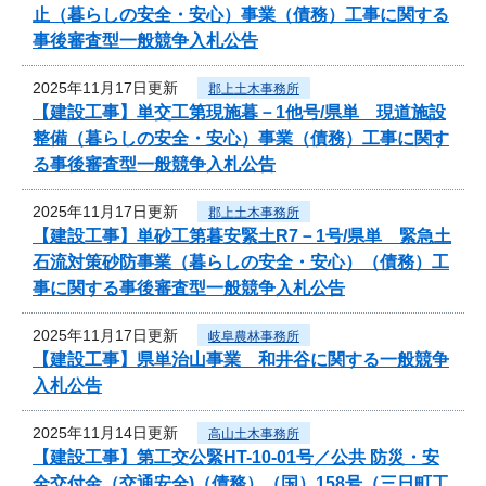
止（暮らしの安全・安心）事業（債務）工事に関する
事後審査型一般競争入札公告
2025年11月17日更新
郡上土木事務所
【建設工事】単交工第現施暮－1他号/県単 現道施設
整備（暮らしの安全・安心）事業（債務）工事に関す
る事後審査型一般競争入札公告
2025年11月17日更新
郡上土木事務所
【建設工事】単砂工第暮安緊土R7－1号/県単 緊急土
石流対策砂防事業（暮らしの安全・安心）（債務）工
事に関する事後審査型一般競争入札公告
2025年11月17日更新
岐阜農林事務所
【建設工事】県単治山事業 和井谷に関する一般競争
入札公告
2025年11月14日更新
高山土木事務所
【建設工事】第工交公緊HT-10-01号／公共 防災・安
全交付金（交通安全)（債務）（国）158号（三日町工