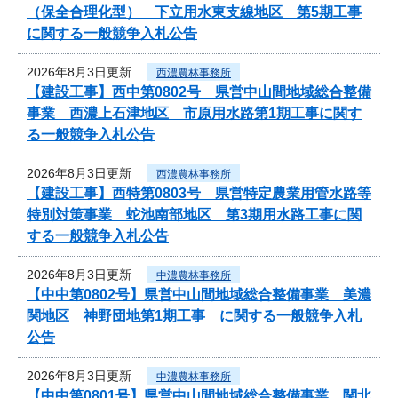
（保全合理化型） 下立用水東支線地区 第5期工事
に関する一般競争入札公告
2026年8月3日更新
西濃農林事務所
【建設工事】西中第0802号 県営中山間地域総合整備
事業 西濃上石津地区 市原用水路第1期工事に関す
る一般競争入札公告
2026年8月3日更新
西濃農林事務所
【建設工事】西特第0803号 県営特定農業用管水路等
特別対策事業 蛇池南部地区 第3期用水路工事に関
する一般競争入札公告
2026年8月3日更新
中濃農林事務所
【中中第0802号】県営中山間地域総合整備事業 美濃
関地区 神野団地第1期工事 に関する一般競争入札
公告
2026年8月3日更新
中濃農林事務所
【中中第0801号】県営中山間地域総合整備事業 関北