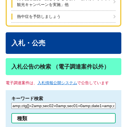
観光キャンペーンを実施」他
熱中症を予防しましょう
本
文
入札・公売
入札公告の検索 （電子調達案件以外）
電子調達案件は、
入札情報公開システム
で公告しています
キーワード検索
検
索
す
種類
る