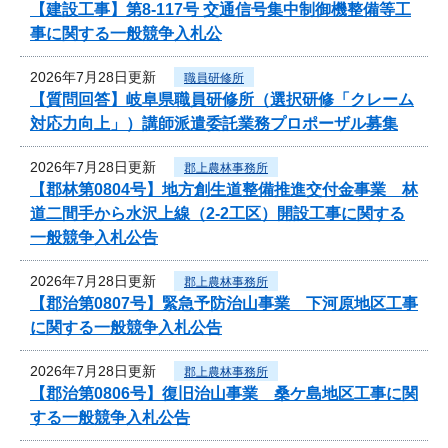
【建設工事】第8-117号 交通信号集中制御機整備等工
事に関する一般競争入札公
2026年7月28日更新
職員研修所
【質問回答】岐阜県職員研修所（選択研修「クレーム
対応力向上」）講師派遣委託業務プロポーザル募集
2026年7月28日更新
郡上農林事務所
【郡林第0804号】地方創生道整備推進交付金事業 林
道二間手から水沢上線（2-2工区）開設工事に関する
一般競争入札公告
2026年7月28日更新
郡上農林事務所
【郡治第0807号】緊急予防治山事業 下河原地区工事
に関する一般競争入札公告
2026年7月28日更新
郡上農林事務所
【郡治第0806号】復旧治山事業 桑ケ島地区工事に関
する一般競争入札公告