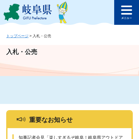
ペ
メ
このページの本文へ
ー
ニ
メ
ジ
ュ
ニ
の
ー
ュ
先
を
ー
頭
飛
トップページ
>
入札・公売
で
ば
す
し
入札・公売
。
て
本
文
へ
重要なお知らせ
知事記者会見「楽しすぎるぞ岐阜！岐阜県アウトドア