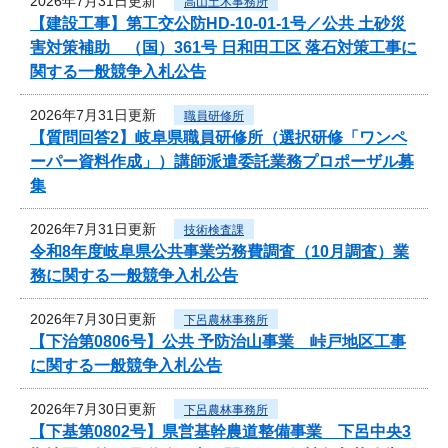
2026年7月31日更新
高山土木事務所
【建設工事】第工交公防HD-10-01-1号／公共 土砂災
害対策補助 （国）361号 日和田工区 落石対策工事に
関する一般競争入札公告
2026年7月31日更新
職員研修所
【質問回答2】岐阜県職員研修所（選択研修「ワンペ
ーパー資料作成」）講師派遣委託業務プロポーザル募
集
2026年7月31日更新
技術検査課
令和8年度岐阜県公共事業労務費調査（10月調査）業
務に関する一般競争入札公告
2026年7月30日更新
下呂農林事務所
【下治第0806号】公共 予防治山事業 峠戸地区工事
に関する一般競争入札公告
2026年7月30日更新
下呂農林事務所
【下基第0802号】県営基幹農道整備事業 下呂中央3