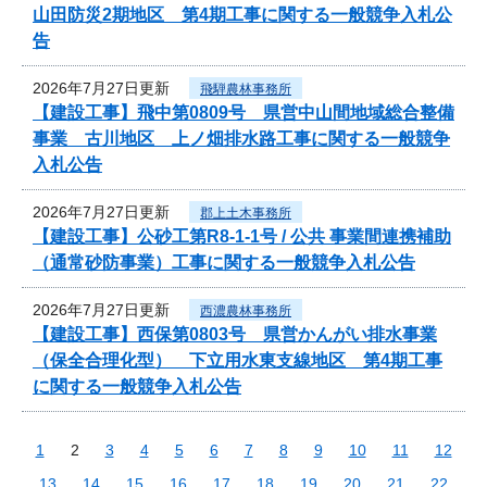
山田防災2期地区 第4期工事に関する一般競争入札公
告
2026年7月27日更新
飛騨農林事務所
【建設工事】飛中第0809号 県営中山間地域総合整備
事業 古川地区 上ノ畑排水路工事に関する一般競争
入札公告
2026年7月27日更新
郡上土木事務所
【建設工事】公砂工第R8-1-1号 / 公共 事業間連携補助
（通常砂防事業）工事に関する一般競争入札公告
2026年7月27日更新
西濃農林事務所
【建設工事】西保第0803号 県営かんがい排水事業
（保全合理化型） 下立用水東支線地区 第4期工事
に関する一般競争入札公告
1
2
3
4
5
6
7
8
9
10
11
12
13
14
15
16
17
18
19
20
21
22