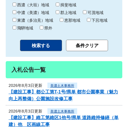
り
西濃（大垣）地域
揖斐地域
中濃（美濃）地域
郡上地域
可茂地域
東濃（多治見）地域
恵那地域
下呂地域
飛騨地域
県外
入札公告一覧
2026年8月3日更新
美濃土木事務所
【建設工事】都公工第T-1号/県単 都市公園事業（魅力
向上再整備）公園施設改修工事
2026年8月3日更新
美濃土木事務所
【建設工事】維工第維区1他号/県単 道路維持修繕（単
建）他 区画線工事