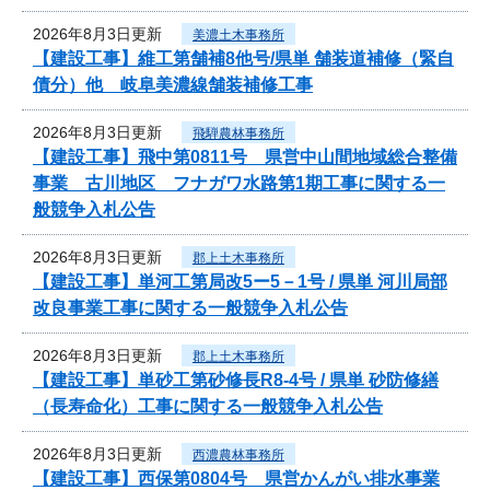
2026年8月3日更新
美濃土木事務所
【建設工事】維工第舗補8他号/県単 舗装道補修（緊自
債分）他 岐阜美濃線舗装補修工事
2026年8月3日更新
飛騨農林事務所
【建設工事】飛中第0811号 県営中山間地域総合整備
事業 古川地区 フナガワ水路第1期工事に関する一
般競争入札公告
2026年8月3日更新
郡上土木事務所
【建設工事】単河工第局改5ー5－1号 / 県単 河川局部
改良事業工事に関する一般競争入札公告
2026年8月3日更新
郡上土木事務所
【建設工事】単砂工第砂修長R8-4号 / 県単 砂防修繕
（長寿命化）工事に関する一般競争入札公告
2026年8月3日更新
西濃農林事務所
【建設工事】西保第0804号 県営かんがい排水事業