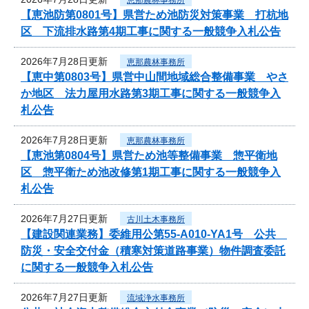
【恵池防第0801号】県営ため池防災対策事業 打杭地
区 下流排水路第4期工事に関する一般競争入札公告
2026年7月28日更新
恵那農林事務所
【恵中第0803号】県営中山間地域総合整備事業 やさ
か地区 法力屋用水路第3期工事に関する一般競争入
札公告
2026年7月28日更新
恵那農林事務所
【恵池第0804号】県営ため池等整備事業 惣平衛地
区 惣平衛ため池改修第1期工事に関する一般競争入
札公告
2026年7月27日更新
古川土木事務所
【建設関連業務】委維用公第55-A010-YA1号 公共
防災・安全交付金（積寒対策道路事業）物件調査委託
に関する一般競争入札公告
2026年7月27日更新
流域浄水事務所