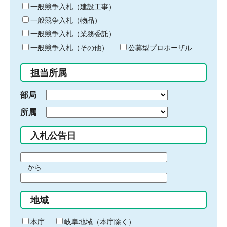
キ
一般競争入札（建設工事）
ー
一般競争入札（物品）
ワ
一般競争入札（業務委託）
ー
ド
一般競争入札（その他）
公募型プロポーザル
を
入
担当所属
力
部局
所属
入札公告日
期
から
間
期
の
間
始
地域
の
ま
終
り
わ
本庁
岐阜地域（本庁除く）