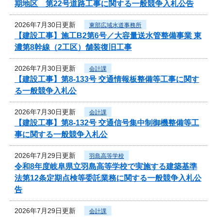
期地区 第22号道路工事に関する一般競争入札公告
2026年7月30日更新
東部広域水道事務所
【建設工事】施工B2第6号／大容量送水管整備事業 東
濃第8幹線（2工区）舗装復旧工事
2026年7月30日更新
会計課
【建設工事】第8-133号 交通情報板整備等工事に関す
る一般競争入札公
2026年7月30日更新
会計課
【建設工事】第8-132号 交通信号集中制御機整備等工
事に関する一般競争入札公
2026年7月29日更新
羽島高等学校
令和8年度岐阜県立羽島高等学校で実施する建築基準
法第12条定期点検等委託業務に関する一般競争入札公
告
2026年7月29日更新
会計課