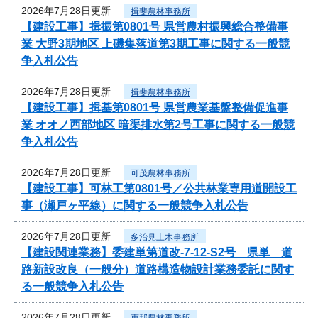
2026年7月28日更新
揖斐農林事務所
【建設工事】揖振第0801号 県営農村振興総合整備事
業 大野3期地区 上磯集落道第3期工事に関する一般競
争入札公告
2026年7月28日更新
揖斐農林事務所
【建設工事】揖基第0801号 県営農業基盤整備促進事
業 オオノ西部地区 暗渠排水第2号工事に関する一般競
争入札公告
2026年7月28日更新
可茂農林事務所
【建設工事】可林工第0801号／公共林業専用道開設工
事（瀬戸ヶ平線）に関する一般競争入札公告
2026年7月28日更新
多治見土木事務所
【建設関連業務】委建単第道改-7-12-S2号 県単 道
路新設改良（一般分）道路構造物設計業務委託に関す
る一般競争入札公告
2026年7月28日更新
恵那農林事務所