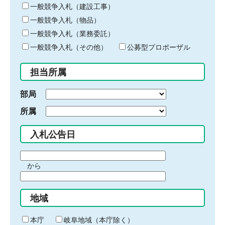
キ
一般競争入札（建設工事）
ー
一般競争入札（物品）
ワ
一般競争入札（業務委託）
ー
ド
一般競争入札（その他）
公募型プロポーザル
を
入
担当所属
力
部局
所属
入札公告日
期
から
間
期
の
間
始
地域
の
ま
終
り
わ
本庁
岐阜地域（本庁除く）