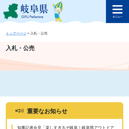
ペ
メ
このページの本文へ
ー
ニ
メ
ジ
ュ
ニ
の
ー
ュ
先
を
ー
頭
飛
トップページ
>
入札・公売
で
ば
す
し
入札・公売
。
て
本
文
へ
重要なお知らせ
知事記者会見「楽しすぎるぞ岐阜！岐阜県アウトドア