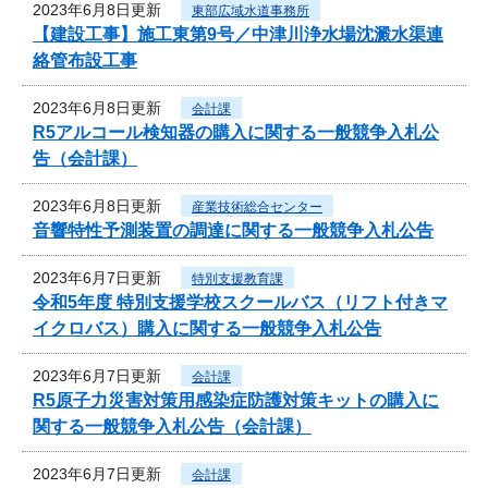
2023年6月8日更新
東部広域水道事務所
【建設工事】施工東第9号／中津川浄水場沈澱水渠連
絡管布設工事
2023年6月8日更新
会計課
R5アルコール検知器の購入に関する一般競争入札公
告（会計課）
2023年6月8日更新
産業技術総合センター
音響特性予測装置の調達に関する一般競争入札公告
2023年6月7日更新
特別支援教育課
令和5年度 特別支援学校スクールバス（リフト付きマ
イクロバス）購入に関する一般競争入札公告
2023年6月7日更新
会計課
R5原子力災害対策用感染症防護対策キットの購入に
関する一般競争入札公告（会計課）
2023年6月7日更新
会計課