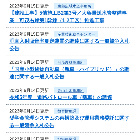
2023年6月15日更新
東部広域水道事務所
【建設工事】5債施工B2第3号／大容量送水管整備事
業 可茂右岸第1幹線（1-2工区）推進工事
2023年6月15日更新
産業技術総合センター
垂直入射吸音率測定装置の調達に関する一般競争入札
公告
2023年6月14日更新
可茂農林事務所
「国産小型貨物自動車（新車・ハイブリッド）」の調
達に関する一般入札公告
2023年6月14日更新
高山土木事務所
令和5年度 道路パトロール車（新車）の調達
2023年6月14日更新
教育財務課
奨学金管理システムの再構築及び運用業務委託に関す
る一般競争入札公告
2023年6月13日更新
地域振興課