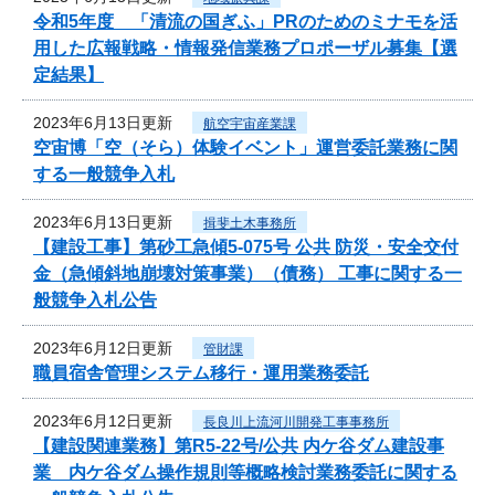
令和5年度 「清流の国ぎふ」PRのためのミナモを活
用した広報戦略・情報発信業務プロポーザル募集【選
定結果】
2023年6月13日更新
航空宇宙産業課
空宙博「空（そら）体験イベント」運営委託業務に関
する一般競争入札
2023年6月13日更新
揖斐土木事務所
【建設工事】第砂工急傾5-075号 公共 防災・安全交付
金（急傾斜地崩壊対策事業）（債務） 工事に関する一
般競争入札公告
2023年6月12日更新
管財課
職員宿舎管理システム移行・運用業務委託
2023年6月12日更新
長良川上流河川開発工事事務所
【建設関連業務】第R5-22号/公共 内ケ谷ダム建設事
業 内ケ谷ダム操作規則等概略検討業務委託に関する