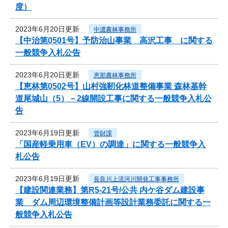
度）
2023年6月20日更新
中濃農林事務所
【中治第0501号】予防治山事業 高沢工事 に関する
一般競争入札公告
2023年6月20日更新
恵那農林事務所
【恵林第0502号】山村強靭化林道整備事業 森林基幹
道尾城山（5）－2線開設工事に関する一般競争入札公
告
2023年6月19日更新
管財課
「国産軽乗用車（EV）の調達」に関する一般競争入
札公告
2023年6月19日更新
長良川上流河川開発工事事務所
【建設関連業務】第R5-21号/公共 内ケ谷ダム建設事
業 ダム周辺環境整備計画等設計業務委託に関する一
般競争入札公告