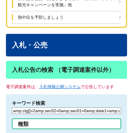
観光キャンペーンを実施」他
熱中症を予防しましょう
本
文
入札・公売
入札公告の検索 （電子調達案件以外）
電子調達案件は、
入札情報公開システム
で公告しています
キーワード検索
検
索
す
種類
る