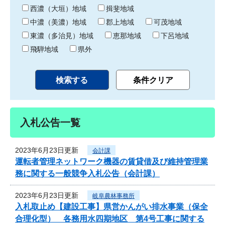
り
西濃（大垣）地域
揖斐地域
中濃（美濃）地域
郡上地域
可茂地域
東濃（多治見）地域
恵那地域
下呂地域
飛騨地域
県外
入札公告一覧
2023年6月23日更新
会計課
運転者管理ネットワーク機器の賃貸借及び維持管理業
務に関する一般競争入札公告（会計課）
2023年6月23日更新
岐阜農林事務所
入札取止め【建設工事】県営かんがい排水事業（保全
合理化型） 各務用水四期地区 第4号工事に関する