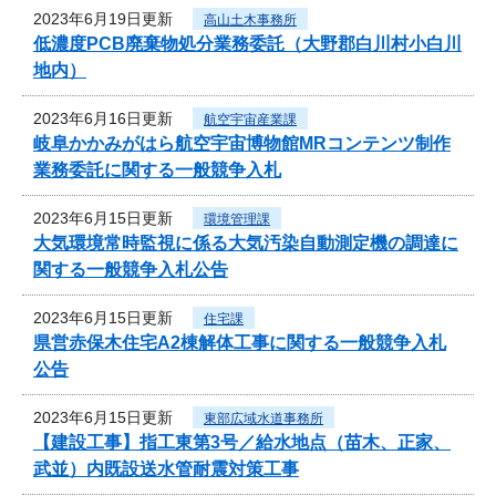
2023年6月19日更新
高山土木事務所
低濃度PCB廃棄物処分業務委託（大野郡白川村小白川
地内）
2023年6月16日更新
航空宇宙産業課
岐阜かかみがはら航空宇宙博物館MRコンテンツ制作
業務委託に関する一般競争入札
2023年6月15日更新
環境管理課
大気環境常時監視に係る大気汚染自動測定機の調達に
関する一般競争入札公告
2023年6月15日更新
住宅課
県営赤保木住宅A2棟解体工事に関する一般競争入札
公告
2023年6月15日更新
東部広域水道事務所
【建設工事】指工東第3号／給水地点（苗木、正家、
武並）内既設送水管耐震対策工事