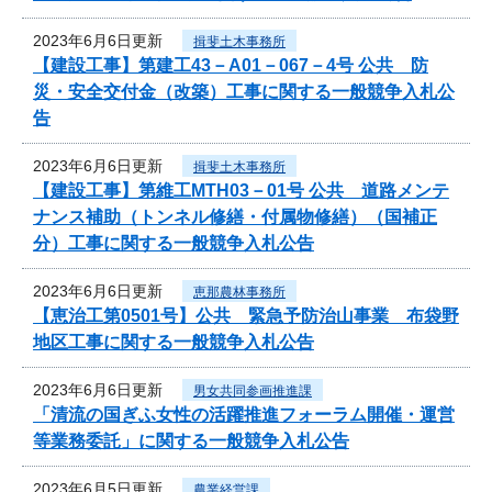
2023年6月6日更新
揖斐土木事務所
【建設工事】第建工43－A01－067－4号 公共 防
災・安全交付金（改築）工事に関する一般競争入札公
告
2023年6月6日更新
揖斐土木事務所
【建設工事】第維工MTH03－01号 公共 道路メンテ
ナンス補助（トンネル修繕・付属物修繕）（国補正
分）工事に関する一般競争入札公告
2023年6月6日更新
恵那農林事務所
【恵治工第0501号】公共 緊急予防治山事業 布袋野
地区工事に関する一般競争入札公告
2023年6月6日更新
男女共同参画推進課
「清流の国ぎふ女性の活躍推進フォーラム開催・運営
等業務委託」に関する一般競争入札公告
2023年6月5日更新
農業経営課