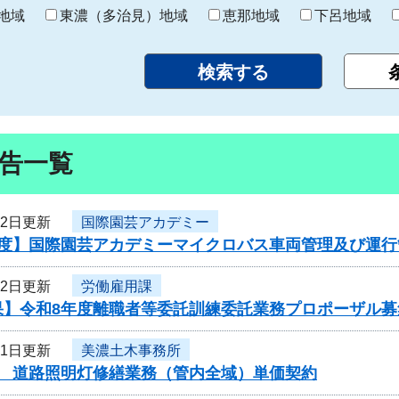
り
地域
東濃（多治見）地域
恵那地域
下呂地域
告一覧
12日更新
国際園芸アカデミー
年度】国際園芸アカデミーマイクロバス車両管理及び運
12日更新
労働雇用課
果】令和8年度離職者等委託訓練委託業務プロポーザル募
11日更新
美濃土木事務所
度 道路照明灯修繕業務（管内全域）単価契約