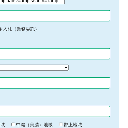
争入札（業務委託）
地域
中濃（美濃）地域
郡上地域