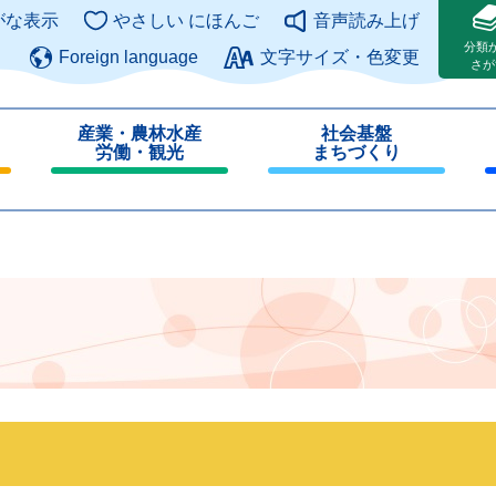
このページの本文へ
がな表示
やさしい にほんご
音声読み上げ
分類
Foreign language
文字サイズ・色変更
さが
産業・農林水産
社会基盤
労働・観光
まちづくり
閉
閉
じ
じ
る
る