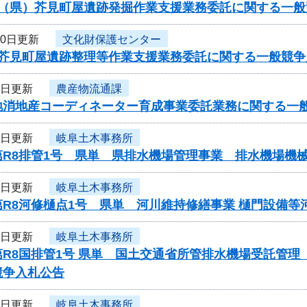
度（県）芥見町屋遺跡発掘作業支援業務委託に関する一般
10日更新
文化財保護センター
度芥見町屋遺跡整理等作業支援業務委託に関する一般競争
9日更新
農産物流通課
地消地産コーディネーター育成事業委託業務に関する一
9日更新
岐阜土木事務所
第R8排管1号 県単 県排水機場管理事業 排水機場機
9日更新
岐阜土木事務所
第R8河修樋点1号 県単 河川維持修繕事業 樋門設備
9日更新
岐阜土木事務所
第R8国排管1号 県単 国土交通省所管排水機場受託管
競争入札公告
9日更新
岐阜土木事務所