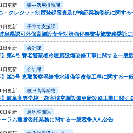
11日更新
森林活用推進課
度G－クレジット制度登録審査及び検証業務委託に関する
11日更新
子育て支援課
度岐阜県認可外保育施設安全対策強化事業実施業務委託
11日更新
会計課
事】第4号 養老警察署冷暖房設備改修工事に関する一般
11日更新
会計課
事】第3号 恵那警察署給排水設備等改修工事に関する一
10日更新
岐阜高等学校
事】岐阜高等学校 教室棟空調設備更新改修工事に関す
10日更新
農地整備課
ォーラム運営委託業務に関する一般競争入札公告