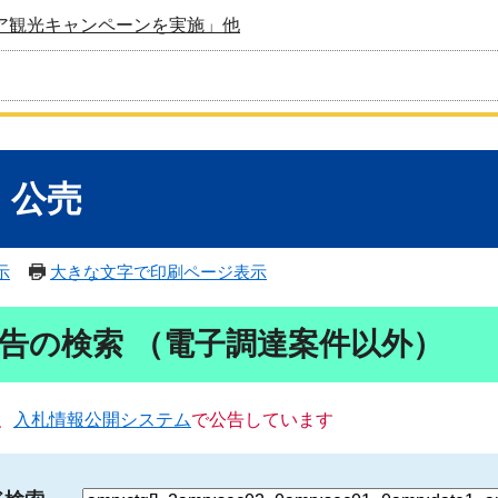
ア観光キャンペーンを実施」他
・公売
示
大きな文字で印刷ページ表示
告の検索 （電子調達案件以外）
、
入札情報公開システム
で公告しています