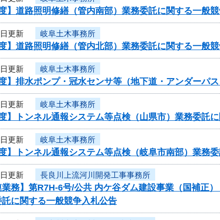
年度】道路照明修繕（管内南部）業務委託に関する一般競
9日更新
岐阜土木事務所
年度】道路照明修繕（管内北部）業務委託に関する一般競
9日更新
岐阜土木事務所
年度】排水ポンプ・冠水センサ等（地下道・アンダーパ
9日更新
岐阜土木事務所
年度】トンネル通報システム等点検（山県市）業務委託
9日更新
岐阜土木事務所
年度】トンネル通報システム等点検（岐阜市南部）業務
9日更新
長良川上流河川開発工事事務所
業務】第R7H-6号/公共 内ケ谷ダム建設事業（国補正
委託に関する一般競争入札公告