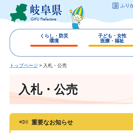
ペ
メ
ふり
ー
ニ
ジ
ュ
の
ー
先
を
くらし・防災
子ども・女性
頭
飛
環境
医療・福祉
で
ば
閉
閉
す
し
じ
じ
。
て
る
る
トップページ
>
入札・公売
本
文
へ
入札・公売
重要なお知らせ