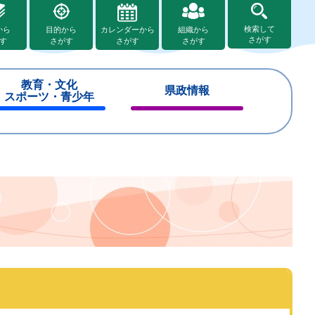
検索して
から
目的から
カレンダーから
組織から
さがす
す
さがす
さがす
さがす
教育・文化
県政情報
スポーツ・青少年
閉
閉
じ
じ
る
る