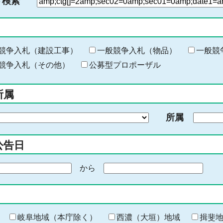
ド検索
検
索
す
る
キ
競争入札（建設工事）
一般競争入札（物品）
一般競
ー
競争入札（その他）
公募型プロポーザル
ワ
ー
所属
ド
を
所属
入
力
公告日
から
期
間
の
終
わ
岐阜地域（本庁除く）
西濃（大垣）地域
揖斐