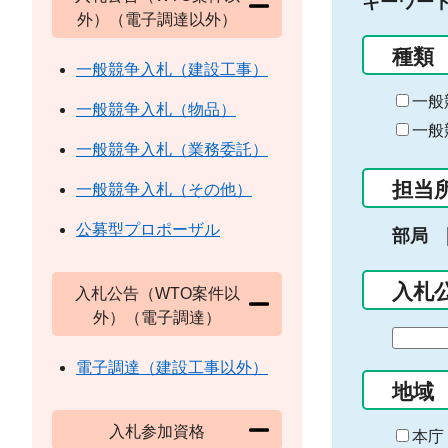
キーワー
外）（電子調達以外）
種類
一般競争入札（建設工事）
一般
一般競争入札（物品）
一般
一般競争入札（業務委託）
担当
一般競争入札（その他）
公募型プロポーザル
部局
入札
入札公告（WTO案件以
外）（電子調達）
期
間
電子調達（建設工事以外）
の
地域
始
入札参加資格
ま
本庁