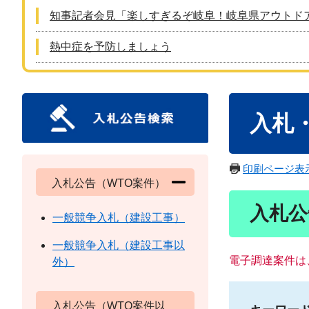
知事記者会見「楽しすぎるぞ岐阜！岐阜県アウトド
熱中症を予防しましょう
本
入札
文
印刷ページ表
入札公告（WTO案件）
入札公
一般競争入札（建設工事）
一般競争入札（建設工事以
電子調達案件は
外）
入札公告（WTO案件以