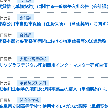
7日更新
会計課
車賃貸借（単価契約）に関する一般競争入札公告（会計課
7日更新
会計課
県警察公用車自動車保険（任意保険）（単価契約）に関す
7日更新
会計課
県警察本部と各警察署等間における特定信書等の送達業務
7日更新
大垣北高等学校
度リソグラフデジタル印刷機用インク・マスター売買単
7日更新
家畜防疫対策課
度動物用生物学的製剤及び消毒薬品の購入（単価契約）
7日更新
関高等学校
度岐阜県立関高等学校で使用するLPガスの調達（単価契