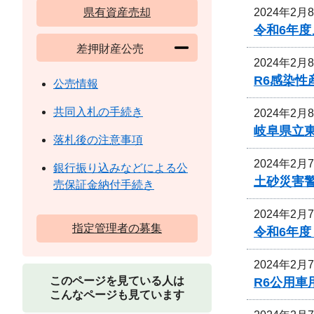
2024年2月
県有資産売却
令和6年
差押財産公売
2024年2月
R6感染
公売情報
共同入札の手続き
2024年2月
岐阜県立
落札後の注意事項
2024年2月
銀行振り込みなどによる公
土砂災害
売保証金納付手続き
2024年2月
指定管理者の募集
令和6年
2024年2月
このページを見ている人は
R6公用
こんなページも見ています