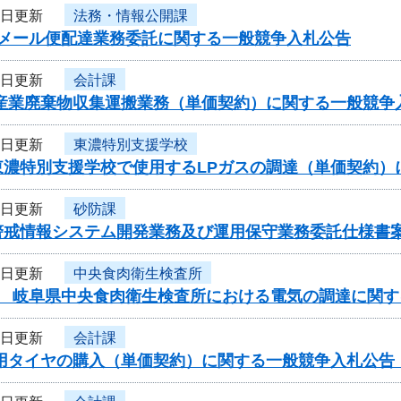
8日更新
法務・情報公開課
度メール便配達業務委託に関する一般競争入札公告
8日更新
会計課
性産業廃棄物収集運搬業務（単価契約）に関する一般競争
8日更新
東濃特別支援学校
東濃特別支援学校で使用するLPガスの調達（単価契約）
7日更新
砂防課
警戒情報システム開発業務及び運用保守業務委託仕様書
7日更新
中央食肉衛生検査所
度 岐阜県中央食肉衛生検査所における電気の調達に関す
7日更新
会計課
車用タイヤの購入（単価契約）に関する一般競争入札公告