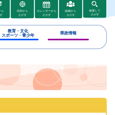
検索して
から
目的から
カレンダーから
組織から
さがす
す
さがす
さがす
さがす
教育・文化
県政情報
スポーツ・青少年
閉
閉
じ
じ
る
る