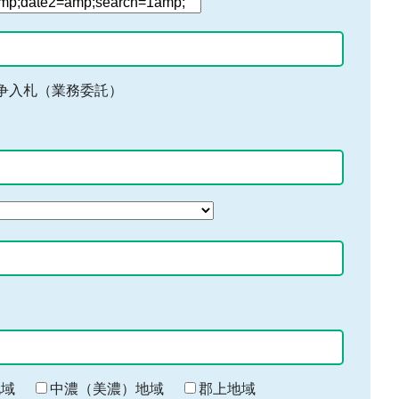
争入札（業務委託）
地域
中濃（美濃）地域
郡上地域