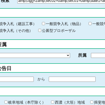
ド検索
検
索
す
る
キ
競争入札（建設工事）
一般競争入札（物品）
一般競
ー
競争入札（その他）
公募型プロポーザル
ワ
ー
所属
ド
を
所属
入
力
公告日
から
期
間
の
終
わ
岐阜地域（本庁除く）
西濃（大垣）地域
揖斐