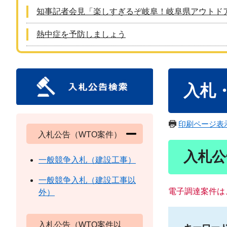
知事記者会見「楽しすぎるぞ岐阜！岐阜県アウトド
熱中症を予防しましょう
本
入札
文
印刷ページ表
入札公告（WTO案件）
入札公
一般競争入札（建設工事）
一般競争入札（建設工事以
電子調達案件は
外）
入札公告（WTO案件以