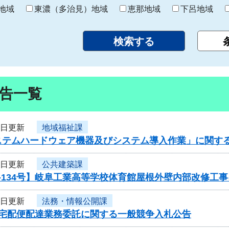
り
地域
東濃（多治見）地域
恵那地域
下呂地域
告一覧
9日更新
地域福祉課
ステムハードウェア機器及びシステム導入作業」に関す
8日更新
公共建築課
-134号】岐阜工業高等学校体育館屋根外壁内部改修工
8日更新
法務・情報公開課
度宅配便配達業務委託に関する一般競争入札公告