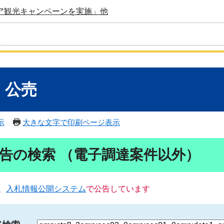
ア観光キャンペーンを実施」他
・公売
示
大きな文字で印刷ページ表示
告の検索 （電子調達案件以外）
、
入札情報公開システム
で公告しています