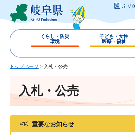
ペ
メ
ふり
ー
ニ
ジ
ュ
の
ー
先
を
くらし・防災
子ども・女性
頭
飛
環境
医療・福祉
で
ば
閉
閉
す
し
じ
じ
。
て
る
る
トップページ
>
入札・公売
本
文
へ
入札・公売
重要なお知らせ