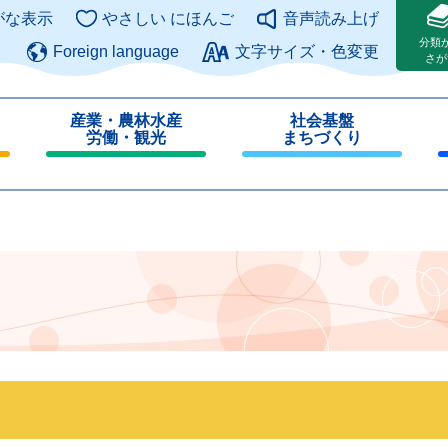
このページの本文へ
がな表示
やさしい にほんご
音声読み上げ
分類
Foreign language
文字サイズ・色変更
さが
産業・農林水産
社会基盤
労働・観光
まちづくり
閉
閉
じ
じ
る
る