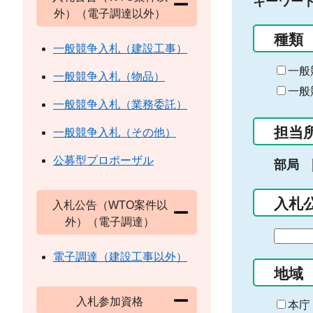
キーワー
外）（電子調達以外）
種類
一般競争入札（建設工事）
一般
一般競争入札（物品）
一般
一般競争入札（業務委託）
担当
一般競争入札（その他）
公募型プロポーザル
部局
入札
入札公告（WTO案件以
外）（電子調達）
期
間
電子調達（建設工事以外）
の
地域
始
入札参加資格
ま
本庁