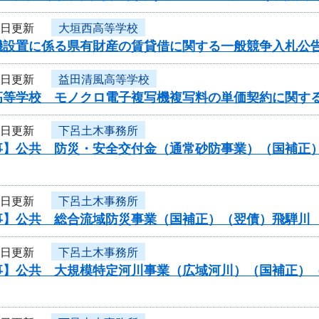
7日更新
大垣西高等学校
機設置に係る県有財産の賃貸借に関する一般競争入札公
7日更新
益田清風高等学校
高等学校 モノクロ電子複写機複写料の単価契約に関す
6日更新
下呂土木事務所
事】公共 防災・安全交付金（通常砂防事業）（国補正
6日更新
下呂土木事務所
事】公共 総合流域防災事業（国補正）（翌債）飛騨川
6日更新
下呂土木事務所
事】公共 大規模特定河川事業（広域河川）（国補正）