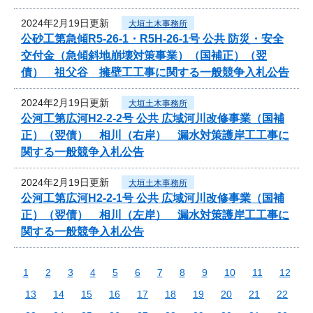
2024年2月19日更新
大垣土木事務所
公砂工第急傾R5-26-1・R5H-26-1号 公共 防災・安全
交付金（急傾斜地崩壊対策事業）（国補正）（翌
債） 祖父谷 擁壁工工事に関する一般競争入札公告
2024年2月19日更新
大垣土木事務所
公河工第広河H2-2-2号 公共 広域河川改修事業（国補
正）（翌債） 相川（右岸） 漏水対策護岸工工事に
関する一般競争入札公告
2024年2月19日更新
大垣土木事務所
公河工第広河H2-2-1号 公共 広域河川改修事業（国補
正）（翌債） 相川（左岸） 漏水対策護岸工工事に
関する一般競争入札公告
1
2
3
4
5
6
7
8
9
10
11
12
13
14
15
16
17
18
19
20
21
22