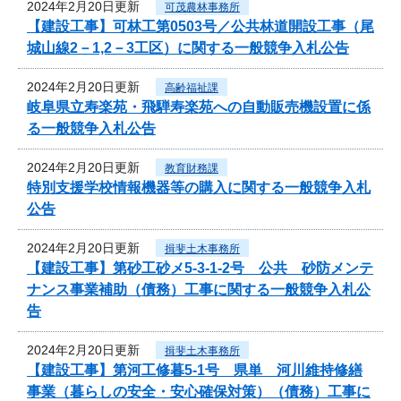
2024年2月20日更新
可茂農林事務所
【建設工事】可林工第0503号／公共林道開設工事（尾
城山線2－1,2－3工区）に関する一般競争入札公告
2024年2月20日更新
高齢福祉課
岐阜県立寿楽苑・飛騨寿楽苑への自動販売機設置に係
る一般競争入札公告
2024年2月20日更新
教育財務課
特別支援学校情報機器等の購入に関する一般競争入札
公告
2024年2月20日更新
揖斐土木事務所
【建設工事】第砂工砂メ5-3-1-2号 公共 砂防メンテ
ナンス事業補助（債務）工事に関する一般競争入札公
告
2024年2月20日更新
揖斐土木事務所
【建設工事】第河工修暮5-1号 県単 河川維持修繕
事業（暮らしの安全・安心確保対策）（債務）工事に