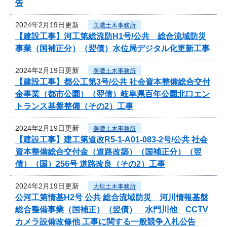
告
2024年2月19日更新
美濃土木事務所
【建設工事】河工第総流防H1号/公共 総合流域防災
事業（国補正分）（翌債）水位局デジタル化更新工事
2024年2月19日更新
美濃土木事務所
【建設工事】都公工第3号/公共 社会資本整備総合交付
金事業（都市公園）（翌債）岐阜県百年公園北口エン
トランス基盤整備（その2）工事
2024年2月19日更新
美濃土木事務所
【建設工事】建工第道改R5-1-A01-083-2号/公共 社会
資本整備総合交付金（道路改築）（国補正分）（翌
債）（国）256号 道路改良（その2）工事
2024年2月19日更新
大垣土木事務所
公河工第情基H2号 公共 総合流域防災 河川情報基盤
総合整備事業（国補正）（翌債） 水門川他 CCTV
カメラ設備改修他 工事に関する一般競争入札公告