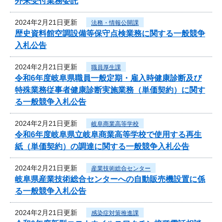
外来受付業務委託
2024年2月21日更新
法務・情報公開課
歴史資料館空調設備等保守点検業務に関する一般競争
入札公告
2024年2月21日更新
職員厚生課
令和6年度岐阜県職員一般定期・雇入時健康診断及び
特殊業務従事者健康診断実施業務（単価契約）に関す
る一般競争入札公告
2024年2月21日更新
岐阜商業高等学校
令和6年度岐阜県立岐阜商業高等学校で使用する再生
紙（単価契約）の調達に関する一般競争入札公告
2024年2月21日更新
産業技術総合センター
岐阜県産業技術総合センターへの自動販売機設置に係
る一般競争入札公告
2024年2月21日更新
感染症対策推進課