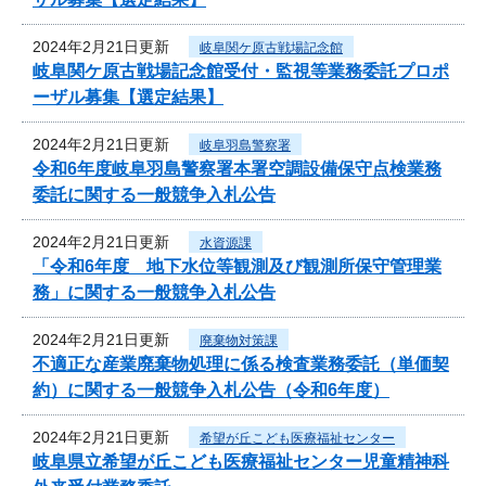
2024年2月21日更新
岐阜関ケ原古戦場記念館
岐阜関ケ原古戦場記念館受付・監視等業務委託プロポ
ーザル募集【選定結果】
2024年2月21日更新
岐阜羽島警察署
令和6年度岐阜羽島警察署本署空調設備保守点検業務
委託に関する一般競争入札公告
2024年2月21日更新
水資源課
「令和6年度 地下水位等観測及び観測所保守管理業
務」に関する一般競争入札公告
2024年2月21日更新
廃棄物対策課
不適正な産業廃棄物処理に係る検査業務委託（単価契
約）に関する一般競争入札公告（令和6年度）
2024年2月21日更新
希望が丘こども医療福祉センター
岐阜県立希望が丘こども医療福祉センター児童精神科