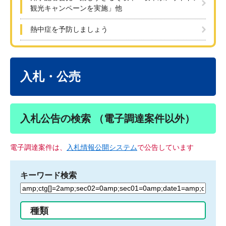
観光キャンペーンを実施」他
熱中症を予防しましょう
本
文
入札・公売
入札公告の検索 （電子調達案件以外）
電子調達案件は、
入札情報公開システム
で公告しています
キーワード検索
検
索
す
種類
る