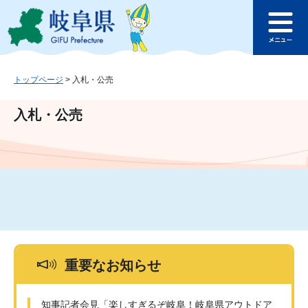
ペ
メ
このページの本文へ
ー
ニ
メ
ジ
ュ
ニ
の
ー
ュ
先
を
ー
頭
飛
トップページ
>
入札・公売
で
ば
す
し
入札・公売
。
て
本
文
へ
重要なお知らせ
知事記者会見「楽しすぎるぞ岐阜！岐阜県アウトドア