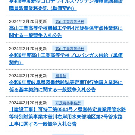
令和6年度新型コロナウイルスワクチン接種電話相談
職員派遣業務委託（単価契約）
2024年2月20日更新
高山工業高等学校
高山工業高等学校機械工学科4尺旋盤保守点検業務に
関する一般競争入札公告
2024年2月20日更新
高山工業高等学校
令和6年度高山工業高等学校プロパンガス供給（単価
契約）
2024年2月20日更新
図書館
令和6年度岐阜県図書館雑誌等定期刊行物購入業務に
係る基本契約に関する一般競争入札公告
2024年2月20日更新
可茂農林事務所
【建設工事】可特工第0504号／県営特定農業用管水路
等特別対策事業木曽川右岸用水東部地区第2号管水路
工事に関する一般競争入札公告