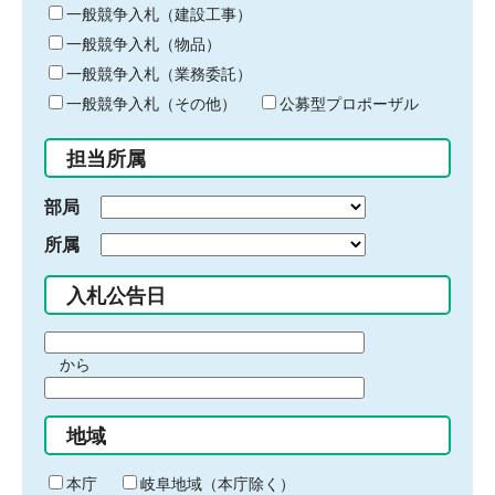
キ
一般競争入札（建設工事）
ー
一般競争入札（物品）
ワ
一般競争入札（業務委託）
ー
ド
一般競争入札（その他）
公募型プロポーザル
を
入
担当所属
力
部局
所属
入札公告日
期
から
間
期
の
間
始
地域
の
ま
終
り
わ
本庁
岐阜地域（本庁除く）