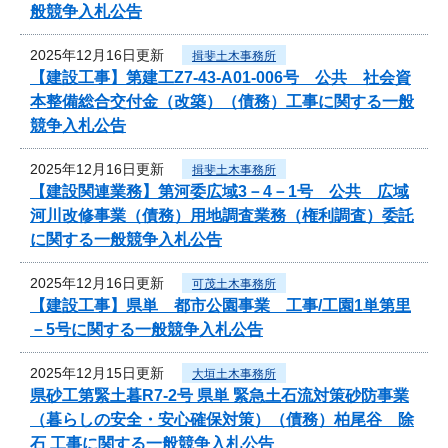
般競争入札公告
2025年12月16日更新
揖斐土木事務所
【建設工事】第建工Z7-43-A01-006号 公共 社会資
本整備総合交付金（改築）（債務）工事に関する一般
競争入札公告
2025年12月16日更新
揖斐土木事務所
【建設関連業務】第河委広域3－4－1号 公共 広域
河川改修事業（債務）用地調査業務（権利調査）委託
に関する一般競争入札公告
2025年12月16日更新
可茂土木事務所
【建設工事】県単 都市公園事業 工事/工園1単第里
－5号に関する一般競争入札公告
2025年12月15日更新
大垣土木事務所
県砂工第緊土暮R7-2号 県単 緊急土石流対策砂防事業
（暮らしの安全・安心確保対策）（債務）柏尾谷 除
石 工事に関する一般競争入札公告