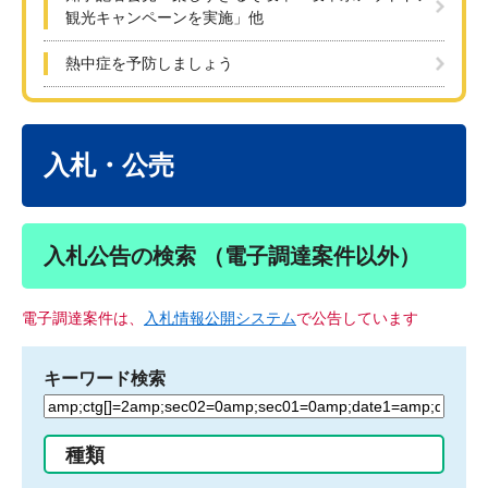
観光キャンペーンを実施」他
熱中症を予防しましょう
本
文
入札・公売
入札公告の検索 （電子調達案件以外）
電子調達案件は、
入札情報公開システム
で公告しています
キーワード検索
検
索
す
種類
る