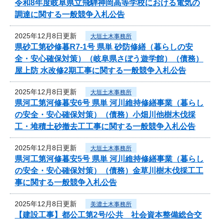
令和8年度岐阜県立飛騨神岡高等学校における電気の
調達に関する一般競争入札公告
2025年12月8日更新
大垣土木事務所
県砂工第砂修暮R7-1号 県単 砂防修繕（暮らしの安
全・安心確保対策）（岐阜県さぼう遊学館）（債務）
屋上防 水改修2期工事に関する一般競争入札公告
2025年12月8日更新
大垣土木事務所
県河工第河修暮安6号 県単 河川維持修繕事業（暮らし
の安全・安心確保対策）（債務）小畑川他樹木伐採
工・堆積土砂撤去工工事に関する一般競争入札公告
2025年12月8日更新
大垣土木事務所
県河工第河修暮安5号 県単 河川維持修繕事業（暮らし
の安全・安心確保対策）（債務）金草川樹木伐採工工
事に関する一般競争入札公告
2025年12月8日更新
美濃土木事務所
【建設工事】都公工第2号/公共 社会資本整備総合交