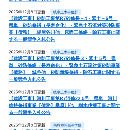
2025年12月8日更新
岐阜土木事務所
【建設工事】砂防工事第R7砂修長－4・緊土－6号
県単 砂防修繕（長寿命化）・緊急土石流対策砂防事
業【債務】 板屋谷川他 床固工修繕・除石工事に関
する一般競争入札公告
2025年12月8日更新
岐阜土木事務所
【建設工事】砂防工事第R7砂修長-3・緊土-5号 県
単 砂防修繕（長寿命化）・緊急土石流対策砂防事業
【債務】 城谷他 砂防堰堤修繕・除石工事に関する
一般競争入札公告
2025年12月8日更新
岐阜土木事務所
【建設工事】河川工事第R7河修22-5号 県単 河川
維持修繕事業【債務】桑原川他 樹木伐採工事に関す
る一般競争入札公告
2025年12月8日更新
飛騨神岡高等学校