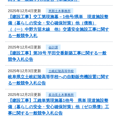
2025年12月4日更新
恵那土木事務所
【建設工事】交工第現施暮－1他号/県単 現道施設整
備（暮らしの安全・安心確保対策）他（債務）
（（一）中野方苗木線 他）交通安全施設工事に関す
る一般競争入札
2025年12月4日更新
会計課
【建設工事】第39号 平田交番新築工事に関する一般
競争入札公告
2025年12月3日更新
土岐紅陵高等学校
岐阜県立土岐紅陵高等学校への自動販売機設置に関す
る一般競争入札公告
2025年12月2日更新
多治見土木事務所
【建設工事】工維単第現施暮1他号 県単 現道施設整
備（暮らしの安全・安心確保対策）他（ゼロ県債）工
事に関する一般競争入札公告