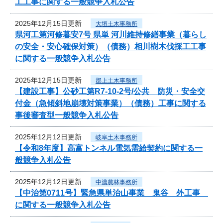
工工事に関する一般競争入札公告
2025年12月15日更新
大垣土木事務所
県河工第河修暮安7号 県単 河川維持修繕事業（暮らし
の安全・安心確保対策）（債務）相川樹木伐採工工事
に関する一般競争入札公告
2025年12月15日更新
郡上土木事務所
【建設工事】公砂工第R7-10-2号/公共 防災・安全交
付金（急傾斜地崩壊対策事業）（債務）工事に関する
事後審査型一般競争入札公告
2025年12月12日更新
岐阜土木事務所
【令和8年度】高富トンネル電気需給契約に関する一
般競争入札公告
2025年12月12日更新
中濃農林事務所
【中治第0711号】緊急県単治山事業 鬼谷 外工事
に関する一般競争入札公告