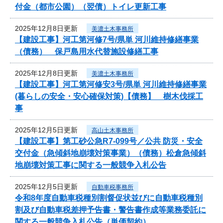
付金（都市公園）（翌債）トイレ更新工事
2025年12月8日更新
美濃土木事務所
【建設工事】河工第河修7号/県単 河川維持修繕事業
（債務） 保戸島用水代替施設修繕工事
2025年12月8日更新
美濃土木事務所
【建設工事】河工第河修安3号/県単 河川維持修繕事業
(暮らしの安全・安心確保対策)【債務】 樹木伐採工
事
2025年12月5日更新
高山土木事務所
【建設工事】第工砂公急R7-099号／公共 防災・安全
交付金（急傾斜地崩壊対策事業）（債務）松倉急傾斜
地崩壊対策工事に関する一般競争入札公告
2025年12月5日更新
自動車税事務所
令和8年度自動車税種別割督促状並びに自動車税種別
割及び自動車税差押予告書・警告書作成等業務委託に
関する一般競争入札公告（単価契約）