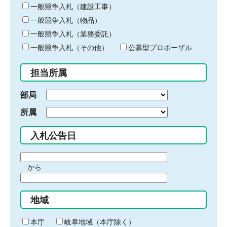
キ
一般競争入札（建設工事）
ー
一般競争入札（物品）
ワ
一般競争入札（業務委託）
ー
ド
一般競争入札（その他）
公募型プロポーザル
を
入
担当所属
力
部局
所属
入札公告日
期
から
間
期
の
間
始
地域
の
ま
終
り
わ
本庁
岐阜地域（本庁除く）