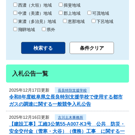
り
西濃（大垣）地域
揖斐地域
中濃（美濃）地域
郡上地域
可茂地域
東濃（多治見）地域
恵那地域
下呂地域
飛騨地域
県外
入札公告一覧
2025年12月17日更新
長良特別支援学校
令和8年度岐阜県立長良特別支援学校で使用する都市
ガスの調達に関する一般競争入札公告
2025年12月16日更新
古川土木事務所
【建設工事】工維3公第55-A007-K3号 公共 防災・
安全交付金（雪寒・大谷）（債務）工事 に関する一