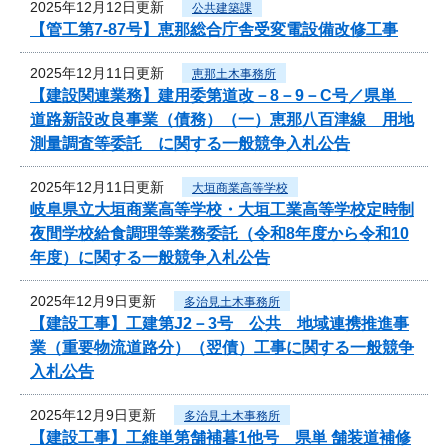
2025年12月12日更新
公共建築課
【管工第7-87号】恵那総合庁舎受変電設備改修工事
2025年12月11日更新
恵那土木事務所
【建設関連業務】建用委第道改－8－9－C号／県単
道路新設改良事業（債務）（一）恵那八百津線 用地
測量調査等委託 に関する一般競争入札公告
2025年12月11日更新
大垣商業高等学校
岐阜県立大垣商業高等学校・大垣工業高等学校定時制
夜間学校給食調理等業務委託（令和8年度から令和10
年度）に関する一般競争入札公告
2025年12月9日更新
多治見土木事務所
【建設工事】工建第J2－3号 公共 地域連携推進事
業（重要物流道路分）（翌債）工事に関する一般競争
入札公告
2025年12月9日更新
多治見土木事務所
【建設工事】工維単第舗補暮1他号 県単 舗装道補修