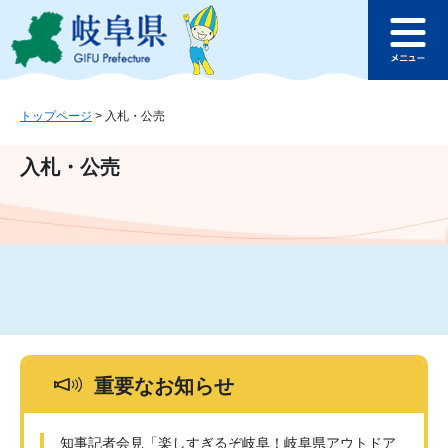
ペ
メ
このページの本文へ
ー
ニ
メ
ジ
ュ
ニ
の
ー
ュ
先
を
ー
頭
飛
トップページ
>
入札・公売
で
ば
す
し
入札・公売
。
て
本
文
へ
重要なお知らせ
知事記者会見「楽しすぎるぞ岐阜！岐阜県アウトドア