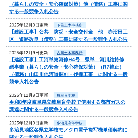
（暮らしの安全・安心確保対策）他（債務）工事に関
する一般競争入札公告
2025年12月9日更新
下呂土木事務所
【建設工事】公共 防災・安全交付金 他 赤沼田工
区 道路改良（債務）工事に関する一般競争入札公告
2025年12月9日更新
古川土木事務所
【建設工事】工河単第河修H4号 県単 河川維持修
繕事業（暮らしの安全・安心確保対策）（R7補正）
（債務）山田川他河道掘削・伐採工事 に関する一般
競争入札公告
2025年12月9日更新
岐阜盲学校
令和8年度岐阜県立岐阜盲学校で使用する都市ガスの
調達に関する一般競争入札公告
2025年12月9日更新
多治見高等学校
多治見地区各県立学校モノクロ電子複写機単価契約に
関する一般競争入札公告