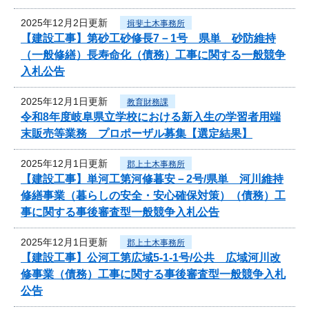
2025年12月2日更新
揖斐土木事務所
【建設工事】第砂工砂修長7－1号 県単 砂防維持
（一般修繕）長寿命化（債務）工事に関する一般競争
入札公告
2025年12月1日更新
教育財務課
令和8年度岐阜県立学校における新入生の学習者用端
末販売等業務 プロポーザル募集【選定結果】
2025年12月1日更新
郡上土木事務所
【建設工事】単河工第河修暮安－2号/県単 河川維持
修繕事業（暮らしの安全・安心確保対策）（債務）工
事に関する事後審査型一般競争入札公告
2025年12月1日更新
郡上土木事務所
【建設工事】公河工第広域5-1-1号/公共 広域河川改
修事業（債務）工事に関する事後審査型一般競争入札
公告