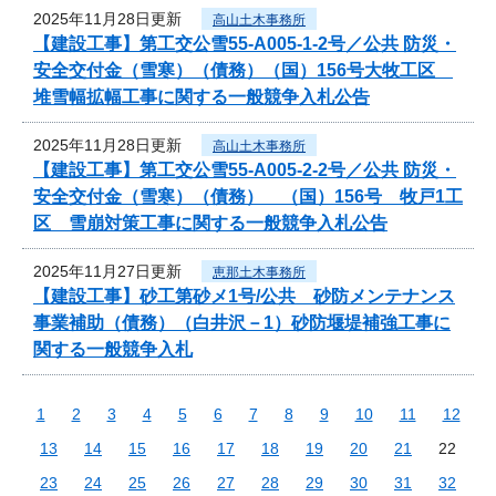
2025年11月28日更新
高山土木事務所
【建設工事】第工交公雪55-A005-1-2号／公共 防災・
安全交付金（雪寒）（債務）（国）156号大牧工区
堆雪幅拡幅工事に関する一般競争入札公告
2025年11月28日更新
高山土木事務所
【建設工事】第工交公雪55-A005-2-2号／公共 防災・
安全交付金（雪寒）（債務） （国）156号 牧戸1工
区 雪崩対策工事に関する一般競争入札公告
2025年11月27日更新
恵那土木事務所
【建設工事】砂工第砂メ1号/公共 砂防メンテナンス
事業補助（債務）（白井沢－1）砂防堰堤補強工事に
関する一般競争入札
1
2
3
4
5
6
7
8
9
10
11
12
13
14
15
16
17
18
19
20
21
22
23
24
25
26
27
28
29
30
31
32