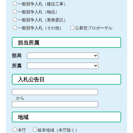
キ
一般競争入札（建設工事）
ー
一般競争入札（物品）
ワ
一般競争入札（業務委託）
ー
ド
一般競争入札（その他）
公募型プロポーザル
を
入
担当所属
力
部局
所属
入札公告日
期
から
間
期
の
間
始
地域
の
ま
終
り
わ
本庁
岐阜地域（本庁除く）