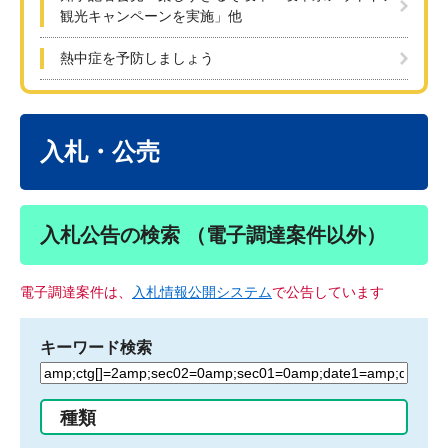
観光キャンペーンを実施」他
熱中症を予防しましょう
本
文
入札・公売
入札公告の検索 （電子調達案件以外）
電子調達案件は、
入札情報公開システム
で公告しています
キーワード検索
検
索
す
種類
る