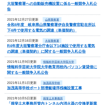
大垣警察署への自動販売機設置に係る一般競争入札公
告
2021年12月27日更新
山県警察署
令和4年度 岐阜県山県警察署伊自良警察官駐在所以
下4件で使用する電気の調達（単価契約）
2021年12月16日更新
大垣警察署
R4年度大垣警察署分庁舎以下14施設で使用する電気
の調達（単価契約）に関する一般競争入札公告
2021年11月9日更新
情報科学芸術大学院大学
情報科学芸術大学院大学教育用校内パソコン賃貸借に
関する一般競争入札公告
2021年11月1日更新
加茂高等学校
加茂高等学校ボート部漕艇場浮桟橋設置工事
2021年10月5日更新
揖斐土木事務所
「揖斐土木事務所管内トンネル内消火器の交換更新業