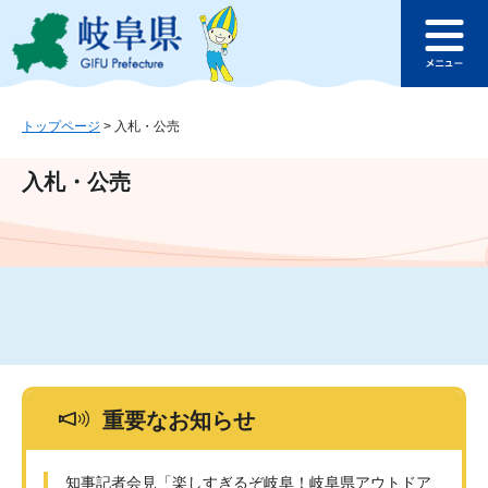
ペ
メ
このページの本文へ
ー
ニ
メ
ジ
ュ
ニ
の
ー
ュ
先
を
ー
頭
飛
トップページ
>
入札・公売
で
ば
す
し
入札・公売
。
て
本
文
へ
重要なお知らせ
知事記者会見「楽しすぎるぞ岐阜！岐阜県アウトドア