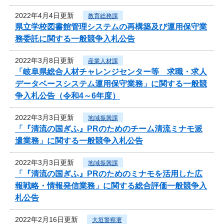
2022年4月4日更新
教育総務課
県立学校図書館管理システムの再構築及び運用保守業
務委託に関する一般競争入札公告
2022年3月8日更新
産業人材課
「岐阜県総合人材チャレンジセンター等 求職・求人
データベースシステム運用保守業務」に関する一般競
争入札公告（令和4～6年度）
2022年3月3日更新
地域振興課
「『清流の国ぎふ』PRのためのチーム清流ミナモ派
遣業務」に関する一般競争入札公告
2022年3月3日更新
地域振興課
「『清流の国ぎふ』PRのためのミナモを活用した広
報戦略・情報発信業務」に関する総合評価一般競争入
札公告
2022年2月16日更新
大垣警察署