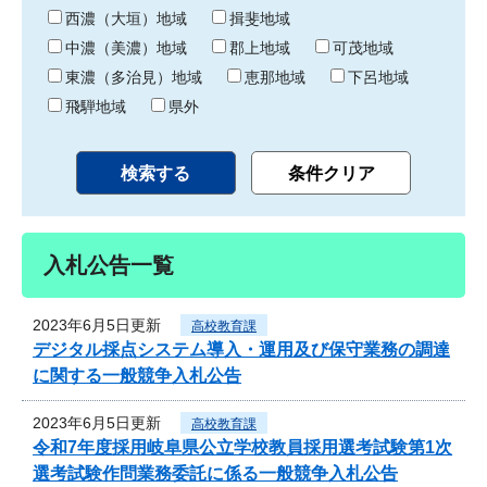
り
西濃（大垣）地域
揖斐地域
中濃（美濃）地域
郡上地域
可茂地域
東濃（多治見）地域
恵那地域
下呂地域
飛騨地域
県外
入札公告一覧
2023年6月5日更新
高校教育課
デジタル採点システム導入・運用及び保守業務の調達
に関する一般競争入札公告
2023年6月5日更新
高校教育課
令和7年度採用岐阜県公立学校教員採用選考試験第1次
選考試験作問業務委託に係る一般競争入札公告