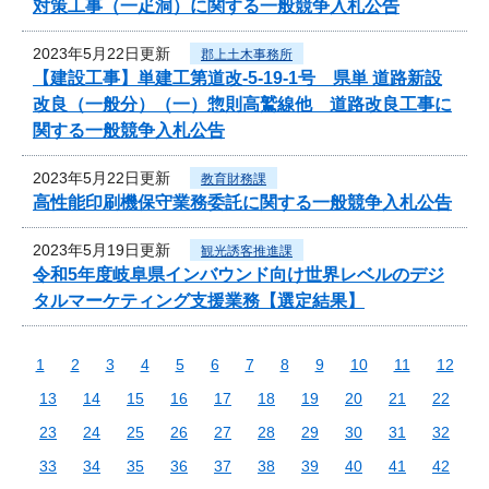
対策工事（一疋洞）に関する一般競争入札公告
2023年5月22日更新
郡上土木事務所
【建設工事】単建工第道改-5-19-1号 県単 道路新設
改良（一般分）（一）惣則高鷲線他 道路改良工事に
関する一般競争入札公告
2023年5月22日更新
教育財務課
高性能印刷機保守業務委託に関する一般競争入札公告
2023年5月19日更新
観光誘客推進課
令和5年度岐阜県インバウンド向け世界レベルのデジ
タルマーケティング支援業務【選定結果】
1
2
3
4
5
6
7
8
9
10
11
12
13
14
15
16
17
18
19
20
21
22
23
24
25
26
27
28
29
30
31
32
33
34
35
36
37
38
39
40
41
42