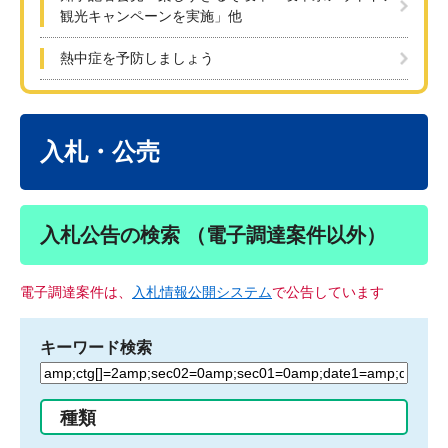
観光キャンペーンを実施」他
熱中症を予防しましょう
本
文
入札・公売
入札公告の検索 （電子調達案件以外）
電子調達案件は、
入札情報公開システム
で公告しています
キーワード検索
検
索
す
種類
る