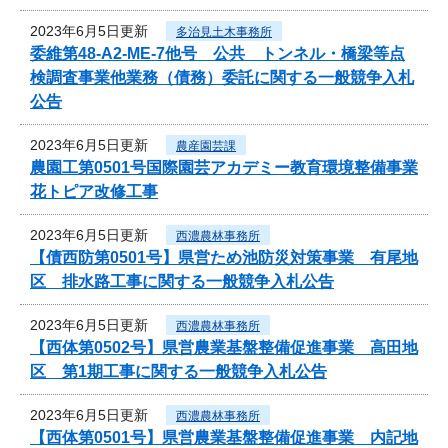
2023年6月5日更新
多治見土木事務所
委維第48-A2-ME-7他号 公共 トンネル・橋梁等点
検調査事業他業務（債務）委託に関する一般競争入札
公告
2023年6月5日更新
農産園芸課
農園工第0501号国際園芸アカデミー教育環境整備事業
花トピア改修工事
2023年6月5日更新
西濃農林事務所
【債西防第0501号】県営ため池防災対策事業 有尾地
区 排水路工事に関する一般競争入札公告
2023年6月5日更新
西濃農林事務所
【西体第0502号】県営農業基盤整備促進事業 高田地
区 第1期工事に関する一般競争入札公告
2023年6月5日更新
西濃農林事務所
【西体第0501号】県営農業基盤整備促進事業 内記地