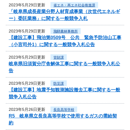
2023年5月29日更新
省エネ・再エネ社会推進課
「岐阜県成長産業分野人材育成事業（次世代エネルギ
ー）委託業務」に関する一般競争入札
2023年5月29日更新
飛騨農林事務所
【建設工事】飛治第0509号 公共 緊急予防治山工事
（小言司外1）に関する一般競争入札公告
2023年5月29日更新
管財課
岐阜県旧須賀分庁舎解体工事に関する一般競争入札公
告
2023年5月29日更新
防災課
【建設工事】地震予知観測施設撤去工事に関する一般
競争入札公告
2023年5月26日更新
長良高等学校
R5 岐阜県立長良高等学校で使用するガスの需給契
約