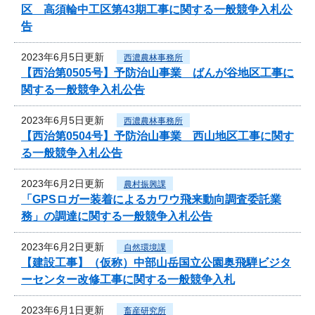
区 高須輪中工区第43期工事に関する一般競争入札公
告
2023年6月5日更新
西濃農林事務所
【西治第0505号】予防治山事業 ばんが谷地区工事に
関する一般競争入札公告
2023年6月5日更新
西濃農林事務所
【西治第0504号】予防治山事業 西山地区工事に関す
る一般競争入札公告
2023年6月2日更新
農村振興課
「GPSロガー装着によるカワウ飛来動向調査委託業
務」の調達に関する一般競争入札公告
2023年6月2日更新
自然環境課
【建設工事】（仮称）中部山岳国立公園奥飛騨ビジタ
ーセンター改修工事に関する一般競争入札
2023年6月1日更新
畜産研究所