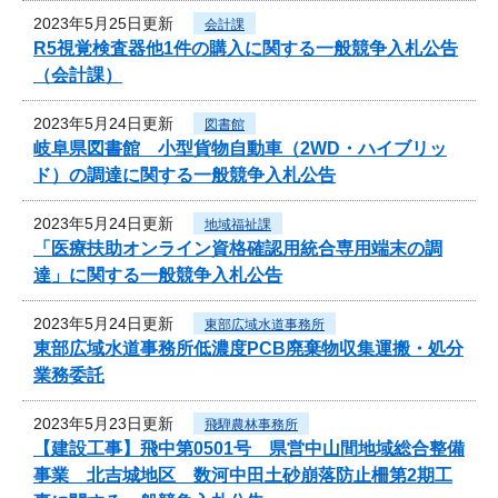
2023年5月25日更新
会計課
R5視覚検査器他1件の購入に関する一般競争入札公告
（会計課）
2023年5月24日更新
図書館
岐阜県図書館 小型貨物自動車（2WD・ハイブリッ
ド）の調達に関する一般競争入札公告
2023年5月24日更新
地域福祉課
「医療扶助オンライン資格確認用統合専用端末の調
達」に関する一般競争入札公告
2023年5月24日更新
東部広域水道事務所
東部広域水道事務所低濃度PCB廃棄物収集運搬・処分
業務委託
2023年5月23日更新
飛騨農林事務所
【建設工事】飛中第0501号 県営中山間地域総合整備
事業 北吉城地区 数河中田土砂崩落防止柵第2期工