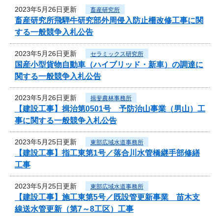
2023年5月26日更新
畜産研究所
畜産研究所飛騨牛研究部外周侵入防止柵改修工事に関
する一般競争入札公告
2023年5月26日更新
セラミックス研究所
国産小型貨物自動車（ハイブリッド・新車）の調達に
関する一般競争入札公告
2023年5月26日更新
揖斐農林事務所
【建設工事】揖治第0501号 予防治山事業（男山）工
事に関する一般競争入札公告
2023年5月25日更新
東部広域水道事務所
【建設工事】指工東第1号／落合川水管橋継手部修繕
工事
2023年5月25日更新
東部広域水道事務所
【建設工事】施工東第5号／既設管更新事業 苗木支
線送水管更新（第7～8工区）工事