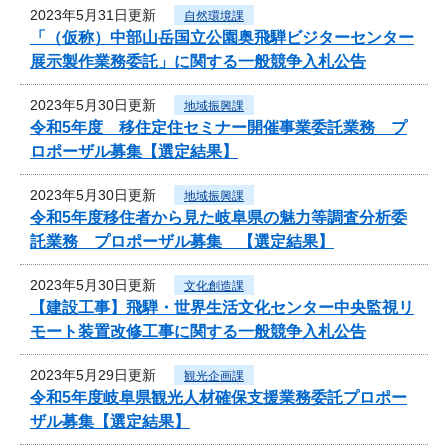
2023年5月31日更新
自然環境課
「（仮称）中部山岳国立公園奥飛騨ビジターセンター
展示製作業務委託」に関する一般競争入札公告
2023年5月30日更新
地域振興課
令和5年度 移住定住セミナー開催事業委託業務 プ
ロポーザル募集【選定結果】
2023年5月30日更新
地域振興課
令和5年度移住者から見た岐阜県の魅力等調査分析委
託業務 プロポーザル募集 【選定結果】
2023年5月30日更新
文化創造課
【建設工事】飛騨・世界生活文化センター中央監視リ
モート装置改修工事に関する一般競争入札公告
2023年5月29日更新
観光企画課
令和5年度岐阜県観光人材確保支援業務委託プロポー
ザル募集【選定結果】