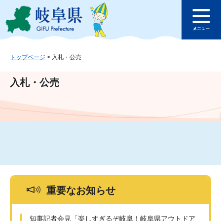
ペ
メ
このページの本文へ
ー
ニ
メ
ジ
ュ
ニ
の
ー
ュ
先
を
ー
頭
飛
トップページ
>
入札・公売
で
ば
す
し
入札・公売
。
て
本
文
へ
重要なお知らせ
知事記者会見「楽しすぎるぞ岐阜！岐阜県アウトドア