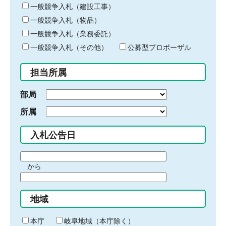
キ
一般競争入札（建設工事）
ー
一般競争入札（物品）
ワ
一般競争入札（業務委託）
ー
ド
一般競争入札（その他）
公募型プロポーザル
を
入
担当所属
力
部局
所属
入札公告日
期
から
間
期
の
間
始
地域
の
ま
終
り
わ
本庁
岐阜地域（本庁除く）