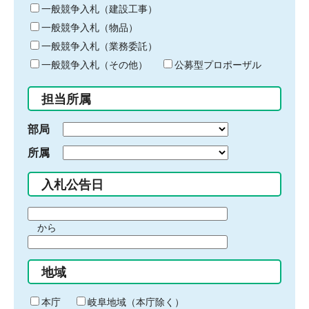
キ
一般競争入札（建設工事）
ー
一般競争入札（物品）
ワ
一般競争入札（業務委託）
ー
ド
一般競争入札（その他）
公募型プロポーザル
を
入
担当所属
力
部局
所属
入札公告日
期
から
間
期
の
間
始
地域
の
ま
終
り
わ
本庁
岐阜地域（本庁除く）