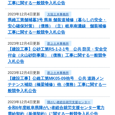
工事に関する一般競争入札公告
2023年12月4日更新
大垣土木事務所
県維工第舗補暮3号 県単 舗装道補修（暮らしの安全・
安心確保対策）（債務）（主）岐阜南濃線 舗装補修
工事に関する一般競争入札公告
2023年12月4日更新
郡上土木事務所
【建設工事】公砂工第R5-1-2-1号 公共 防災・安全交
付金（火山砂防事業）（債務）工事に関する一般競争
入札公告
2023年12月4日更新
郡上土木事務所
【建設工事】公維工第MK05-09他号 公共 道路メン
テナンス補助（橋梁補修）他（債務）工事に関する一
般競争入札公告
2023年12月4日更新
障がい者総合就労支援センター
令和6年度岐阜県障がい者総合就労支援センター電力
需給契約（単価契約）に関する一般競争入札公告