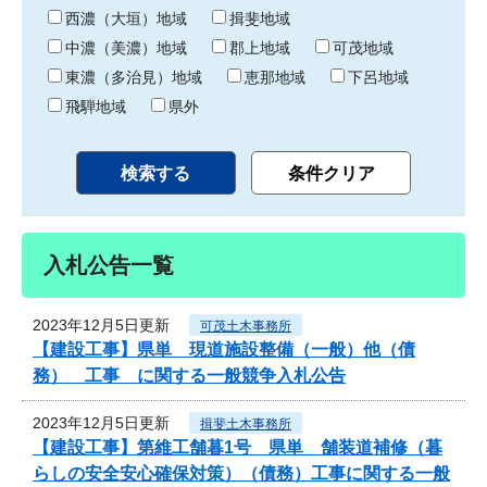
り
西濃（大垣）地域
揖斐地域
中濃（美濃）地域
郡上地域
可茂地域
東濃（多治見）地域
恵那地域
下呂地域
飛騨地域
県外
入札公告一覧
2023年12月5日更新
可茂土木事務所
【建設工事】県単 現道施設整備（一般）他（債
務） 工事 に関する一般競争入札公告
2023年12月5日更新
揖斐土木事務所
【建設工事】第維工舗暮1号 県単 舗装道補修（暮
らしの安全安心確保対策）（債務）工事に関する一般