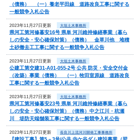
（債務） （一）養老平田線 道路改良工事に関する
一般競争入札公告
2023年11月27日更新
大垣土木事務所
県河工第河修暮安16号 県単 河川維持修繕事業（暮ら
しの安全・安心確保対策）（債務） 金草川他 堆積
土砂撤去工工事に関する一般競争入札公告
2023年11月27日更新
大垣土木事務所
公建工第交建31-A01-055-2号 公共 防災・安全交付金
（改築）事業（債務） （一）牧田室原線 道路改良
工事に関する一般競争入札公告
2023年11月27日更新
大垣土木事務所
県河工第河修暮安23号 県単 河川維持修繕事業（暮ら
しの安全・安心確保対策）（債務）中之江川・杭瀬
川 堤防天端舗装工事に関する一般競争入札公告
2023年11月27日更新
長良川上流河川開発工事事務所
【建設工事】第5－3号/公共 内ケ谷ダム建設事業（翌