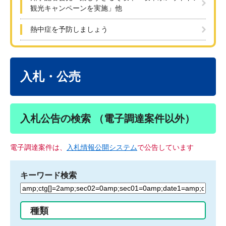
観光キャンペーンを実施」他
熱中症を予防しましょう
本
文
入札・公売
入札公告の検索 （電子調達案件以外）
電子調達案件は、
入札情報公開システム
で公告しています
キーワード検索
検
索
す
種類
る