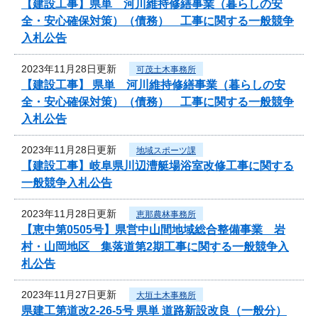
【建設工事】県単 河川維持修繕事業（暮らしの安
全・安心確保対策）（債務） 工事に関する一般競争
入札公告
2023年11月28日更新
可茂土木事務所
【建設工事】 県単 河川維持修繕事業（暮らしの安
全・安心確保対策）（債務） 工事に関する一般競争
入札公告
2023年11月28日更新
地域スポーツ課
【建設工事】岐阜県川辺漕艇場浴室改修工事に関する
一般競争入札公告
2023年11月28日更新
恵那農林事務所
【恵中第0505号】県営中山間地域総合整備事業 岩
村・山岡地区 集落道第2期工事に関する一般競争入
札公告
2023年11月27日更新
大垣土木事務所
県建工第道改2-26-5号 県単 道路新設改良（一般分）