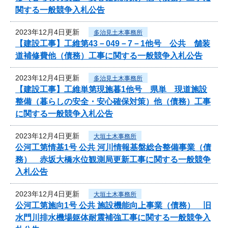
関する一般競争入札公告
2023年12月4日更新
多治見土木事務所
【建設工事】工維第43－049－7－1他号 公共 舗装
道補修費他（債務）工事に関する一般競争入札公告
2023年12月4日更新
多治見土木事務所
【建設工事】工維単第現施暮1他号 県単 現道施設
整備（暮らしの安全・安心確保対策）他（債務）工事
に関する一般競争入札公告
2023年12月4日更新
大垣土木事務所
公河工第情基1号 公共 河川情報基盤総合整備事業（債
務） 赤坂大橋水位観測局更新工事に関する一般競争
入札公告
2023年12月4日更新
大垣土木事務所
公河工第施向1号 公共 施設機能向上事業（債務） 旧
水門川排水機場躯体耐震補強工事に関する一般競争入