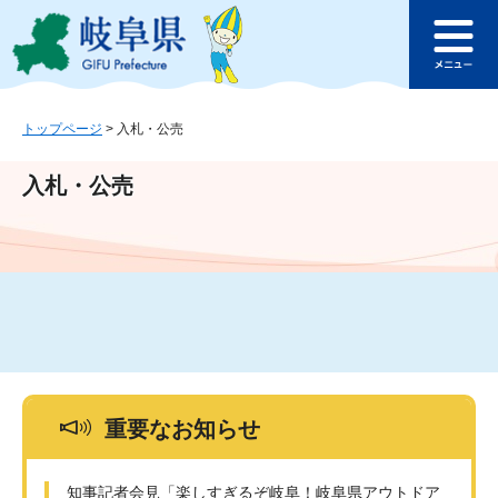
ペ
メ
このページの本文へ
ー
ニ
メ
ジ
ュ
ニ
の
ー
ュ
先
を
ー
頭
飛
トップページ
>
入札・公売
で
ば
す
し
入札・公売
。
て
本
文
へ
重要なお知らせ
知事記者会見「楽しすぎるぞ岐阜！岐阜県アウトドア