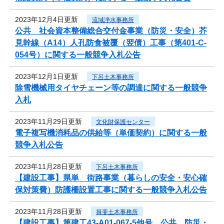
2023年12月4日更新
流域浄水事務所
公共 社会資本整備総合交付金事業（防災・安全）芥
見幹線（A14）人孔防食被覆（翌債）工事（第401-C-
054号）に関する一般競争入札公告
2023年12月1日更新
下呂土木事務所
除雪機械用タイヤチェーン等の調達に関する一般競争
入札
2023年11月29日更新
文化財保護センター
電子複写機消耗品の供給等（単価契約）に関する一般
競争入札公告
2023年11月28日更新
下呂土木事務所
【建設工事】県単 街路事業（暮らしの安全・安心確
保対策費）防護柵設置工事に関する一般競争入札公告
2023年11月28日更新
揖斐土木事務所
【建設工事】第建工43-A01-067-5他号 公共 防災・