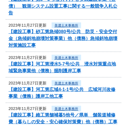
債） 観測システム設置工事に関する一般競争入札公
告
2023年11月27日更新
美濃土木事務所
【建設工事】砂工第急傾080号/公共 防災・安全交付
金（急傾斜地崩壊対策事業）他（債務）急傾斜地崩壊
対策施設工事
2023年11月27日更新
美濃土木事務所
【建設工事】河工第浸水5-7号/公共 浸水対策重点地
域緊急事業他（債務）掘削護岸工事
2023年11月27日更新
美濃土木事務所
【建設工事】河工第広域4-1-1号/公共 広域河川改修
事業（債務）護岸工他工事
2023年11月27日更新
美濃土木事務所
【建設工事】維工第舗補暮5他号／県単 舗装道補修
費（暮らしの安全・安心確保対策費）他（債務）工事