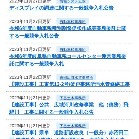
2023年11月27日更新
情報システム課
ディスプレイの調達に関する一般競争入札公告
2023年11月27日更新
自動車税事務所
令和6年度自動車税種別割督促状作成等業務委託に関
する一般競争入札公告
2023年11月27日更新
自動車税事務所
令和6年度岐阜県自動車税コールセンター運営業務委
託に関する一般競争入札
2023年11月22日更新
東部広域水道事務所
【建設工事】工東第13-2号/釜戸事務所汚水管修繕工事
2023年11月21日更新
下呂土木事務所
【建設工事】公共 広域河川改修事業 他（債務）飛
騨川 工事に関する一般競争入札公告
2023年11月21日更新
下呂土木事務所
【建設工事】県単 道路新設改良（一般分）赤沼田工