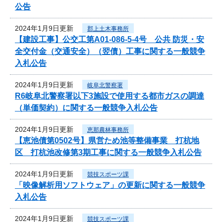
公告
2024年1月9日更新
郡上土木事務所
【建設工事】公交工第A01-086-5-4号 公共 防災・安
全交付金（交通安全）（翌債）工事に関する一般競争
入札公告
2024年1月9日更新
岐阜北警察署
R6岐阜北警察署以下3施設で使用する都市ガスの調達
（単価契約）に関する一般競争入札公告
2024年1月9日更新
恵那農林事務所
【恵池債第0502号】県営ため池等整備事業 打杭地
区 打杭池改修第3期工事に関する一般競争入札公告
2024年1月9日更新
競技スポーツ課
「映像解析用ソフトウェア」の更新に関する一般競争
入札公告
2024年1月9日更新
競技スポーツ課