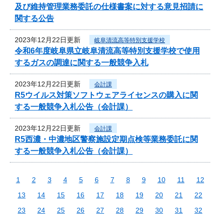
及び維持管理業務委託の仕様書案に対する意見招請に
関する公告
2023年12月22日更新
岐阜清流高等特別支援学校
令和6年度岐阜県立岐阜清流高等特別支援学校で使用
するガスの調達に関する一般競争入札
2023年12月22日更新
会計課
R5ウイルス対策ソフトウェアライセンスの購入に関
する一般競争入札公告（会計課）
2023年12月22日更新
会計課
R5西濃・中濃地区警察施設定期点検等業務委託に関
する一般競争入札公告（会計課）
1
2
3
4
5
6
7
8
9
10
11
12
13
14
15
16
17
18
19
20
21
22
23
24
25
26
27
28
29
30
31
32