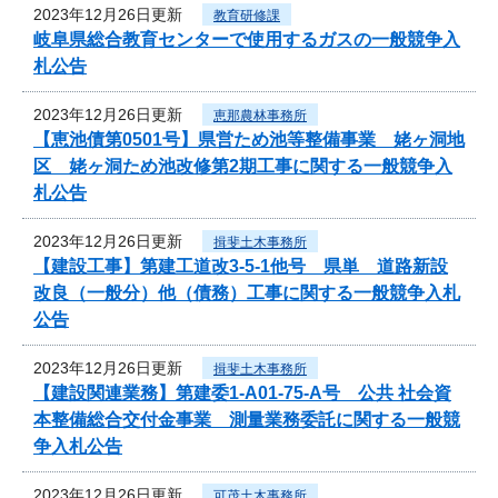
2023年12月26日更新
教育研修課
岐阜県総合教育センターで使用するガスの一般競争入
札公告
2023年12月26日更新
恵那農林事務所
【恵池債第0501号】県営ため池等整備事業 姥ヶ洞地
区 姥ヶ洞ため池改修第2期工事に関する一般競争入
札公告
2023年12月26日更新
揖斐土木事務所
【建設工事】第建工道改3-5-1他号 県単 道路新設
改良（一般分）他（債務）工事に関する一般競争入札
公告
2023年12月26日更新
揖斐土木事務所
【建設関連業務】第建委1-A01-75-A号 公共 社会資
本整備総合交付金事業 測量業務委託に関する一般競
争入札公告
2023年12月26日更新
可茂土木事務所