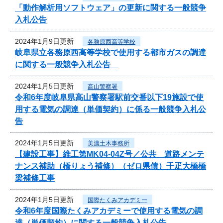
「動作解析用ソフトウェア」の更新に関する一般競争
入札公告
2024年1月9日更新
各務原西高等学校
岐阜県立各務原西高等学校で使用する都市ガスの調達
に関する一般競争入札公告
2024年1月5日更新
高山警察署
令和6年度岐阜県高山警察署駅前交番以下19施設で使
用する電気の調達（単価契約）に係る一般競争入札公
告
2024年1月5日更新
美濃土木事務所
【建設工事】維工第MK04-04Z号／公共 道路メンテ
ナンス補助（橋りょう補修）（ゼロ県債）千疋大橋橋
梁補修工事
2024年1月5日更新
国際たくみアカデミー
令和6年度国際たくみアカデミーで使用する電気の調
達（単価契約）に関する一般競争入札公告