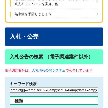
観光キャンペーンを実施」他
熱中症を予防しましょう
本
文
入札・公売
入札公告の検索 （電子調達案件以外）
電子調達案件は、
入札情報公開システム
で公告しています
キーワード検索
検
索
す
種類
る