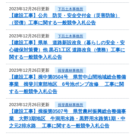
2023年12月26日更新
下呂土木事務所
【建設工事】公共 防災・安全交付金（災害防除）
（翌債）工事に関する一般競争入札公告
2023年12月26日更新
下呂土木事務所
【建設工事】県単 道路新設改良（暮らしの安全・安
心確保対策費）他 黒石1工区 道路改良（債務）工事に
関する一般競争入札公告
2023年12月26日更新
揖斐農林事務所
【建設工事】揖中第0504号 県営中山間地域総合整備
事業 揖斐川東部地区 6号池ポンプ改修 工事に関
する一般競争入札公告
2023年12月26日更新
揖斐農林事務所
【建設工事】揖振第0507号 県営農村振興総合整備事
業 大野3期地区 牛洞用水路・黒野用水路第1期・中
之元2排水路 工事に関する一般競争入札公告