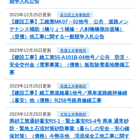
競争入札公告
2023年12月25日更新
多治見土木事務所
【建設工事】工維第MK07－02他号 公共 道路メン
テナンス補助（橋りょう補修・八剣橋橋側歩道橋）
（翌債）他工事に関する一般競争入札公告
2023年12月25日更新
美濃土木事務所
【建設工事】維工第55-A101B-04他号／公共 防災・
安全交付金（雪寒事業）（債務）板取除雪基地整備工
事
2023年12月25日更新
美濃土木事務所
【建設工事】維工第道維暮1他号／県単道路維持修繕
（暮安）他（債務）R256号路肩修繕工事
2023年12月25日更新
大垣土木事務所
県砂工第通砂暮安R5-1・緊土暮安R5-4号 県単 通常砂
防・緊急土石流対策砂防事業（暮らしの安全・安心確
保対策）（債務）今熊谷他 渓流保全工他工事に関す