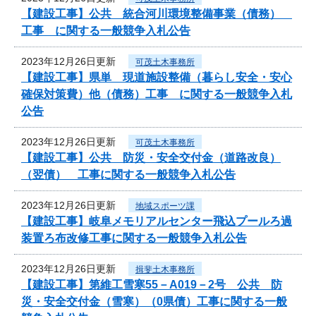
【建設工事】公共 統合河川環境整備事業（債務）
工事 に関する一般競争入札公告
2023年12月26日更新
可茂土木事務所
【建設工事】県単 現道施設整備（暮らし安全・安心
確保対策費）他（債務）工事 に関する一般競争入札
公告
2023年12月26日更新
可茂土木事務所
【建設工事】公共 防災・安全交付金（道路改良）
（翌債） 工事に関する一般競争入札公告
2023年12月26日更新
地域スポーツ課
【建設工事】岐阜メモリアルセンター飛込プールろ過
装置ろ布改修工事に関する一般競争入札公告
2023年12月26日更新
揖斐土木事務所
【建設工事】第維工雪寒55－A019－2号 公共 防
災・安全交付金（雪寒）（0県債）工事に関する一般