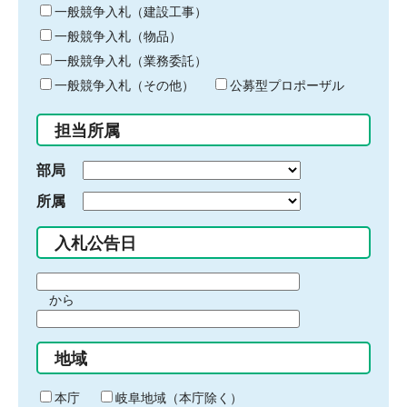
キ
一般競争入札（建設工事）
ー
一般競争入札（物品）
ワ
一般競争入札（業務委託）
ー
ド
一般競争入札（その他）
公募型プロポーザル
を
入
担当所属
力
部局
所属
入札公告日
期
から
間
期
の
間
始
地域
の
ま
終
り
わ
本庁
岐阜地域（本庁除く）