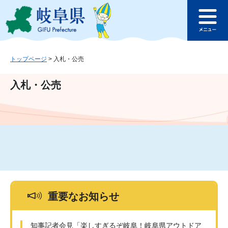
ペ
メ
このページの本文へ
ー
ニ
メ
ジ
ュ
ニ
の
ー
ュ
先
を
ー
頭
飛
トップページ
>
入札・公売
で
ば
す
し
入札・公売
。
て
本
文
へ
重要なお知らせ
知事記者会見「楽しすぎるぞ岐阜！岐阜県アウトドア