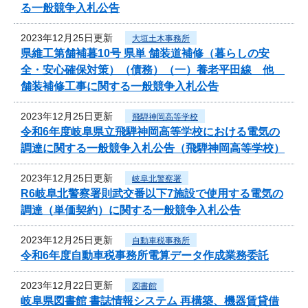
る一般競争入札公告
2023年12月25日更新
大垣土木事務所
県維工第舗補暮10号 県単 舗装道補修（暮らしの安
全・安心確保対策）（債務）（一）養老平田線 他
舗装補修工事に関する一般競争入札公告
2023年12月25日更新
飛騨神岡高等学校
令和6年度岐阜県立飛騨神岡高等学校における電気の
調達に関する一般競争入札公告（飛騨神岡高等学校）
2023年12月25日更新
岐阜北警察署
R6岐阜北警察署則武交番以下7施設で使用する電気の
調達（単価契約）に関する一般競争入札公告
2023年12月25日更新
自動車税事務所
令和6年度自動車税事務所電算データ作成業務委託
2023年12月22日更新
図書館
岐阜県図書館 書誌情報システム 再構築、機器賃貸借