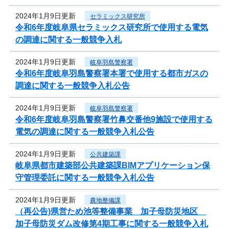
2024年1月9日更新
セラミックス研究所
令和6年度岐阜県セラミックス研究所で使用する電気
の調達に関する一般競争入札
2024年1月9日更新
岐阜羽島警察署
令和6年度岐阜羽島警察署本署で使用する都市ガスの
調達に関する一般競争入札公告
2024年1月9日更新
岐阜羽島警察署
令和6年度岐阜羽島警察署竹鼻交番他9施設で使用する
電気の調達に関する一般競争入札公告
2024年1月9日更新
公共建築課
岐阜県都市建築部公共建築課BIMアプリケーション保
守管理委託に関する一般競争入札公告
2024年1月9日更新
農地整備課
（再公告)県営ため池等整備事業 加子母防災地区
加子母防災ダム改修第4期工事に関する一般競争入札