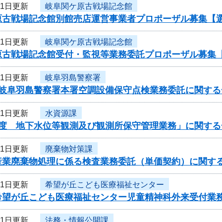
21日更新
岐阜関ケ原古戦場記念館
原古戦場記念館別館売店運営事業者プロポーザル募集【
21日更新
岐阜関ケ原古戦場記念館
原古戦場記念館受付・監視等業務委託プロポーザル募集
21日更新
岐阜羽島警察署
度岐阜羽島警察署本署空調設備保守点検業務委託に関する
21日更新
水資源課
年度 地下水位等観測及び観測所保守管理業務」に関する
21日更新
廃棄物対策課
産業廃棄物処理に係る検査業務委託（単価契約）に関す
21日更新
希望が丘こども医療福祉センター
希望が丘こども医療福祉センター児童精神科外来受付業
21日更新
法務・情報公開課