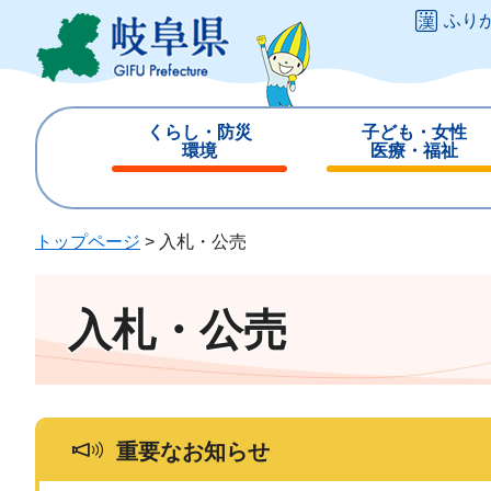
ペ
メ
ふり
ー
ニ
ジ
ュ
の
ー
先
を
くらし・防災
子ども・女性
頭
飛
環境
医療・福祉
で
ば
閉
閉
す
し
じ
じ
。
て
る
る
トップページ
>
入札・公売
本
文
へ
入札・公売
重要なお知らせ