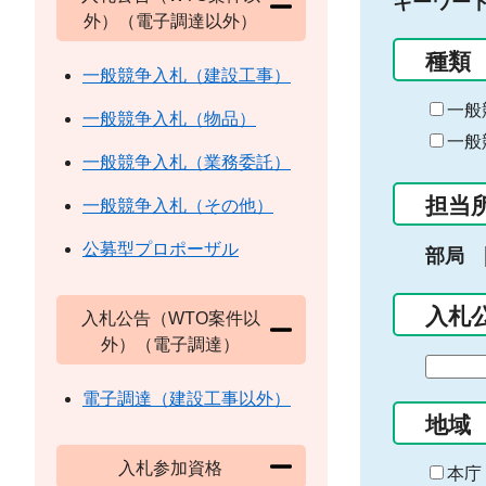
キーワー
外）（電子調達以外）
種類
一般競争入札（建設工事）
一般
一般競争入札（物品）
一般
一般競争入札（業務委託）
担当
一般競争入札（その他）
公募型プロポーザル
部局
入札
入札公告（WTO案件以
外）（電子調達）
期
間
電子調達（建設工事以外）
の
地域
始
入札参加資格
ま
本庁