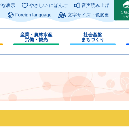
このページの本文へ
がな表示
やさしい にほんご
音声読み上げ
分類
Foreign language
文字サイズ・色変更
さが
産業・農林水産
社会基盤
労働・観光
まちづくり
閉
閉
じ
じ
る
る