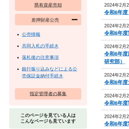
2024年2月
県有資産売却
令和6年
差押財産公売
2024年2月
令和6年
公売情報
共同入札の手続き
2024年2月
令和6年
落札後の注意事項
研究部）
銀行振り込みなどによる公
2024年2月
売保証金納付手続き
令和6年
指定管理者の募集
2024年2月
令和6年
このページを見ている人は
2024年2月
こんなページも見ています
令和6年