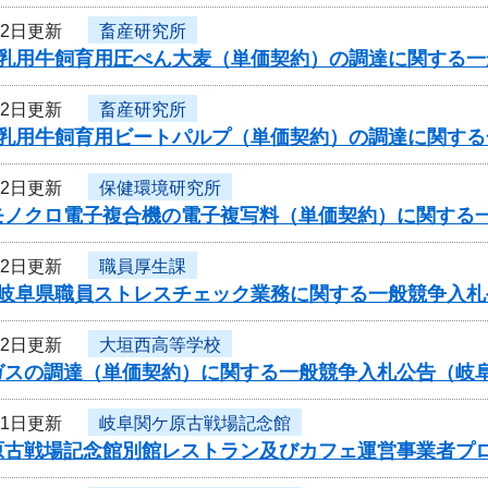
22日更新
畜産研究所
度乳用牛飼育用圧ぺん大麦（単価契約）の調達に関する
22日更新
畜産研究所
度乳用牛飼育用ビートパルプ（単価契約）の調達に関す
22日更新
保健環境研究所
モノクロ電子複合機の電子複写料（単価契約）に関する
22日更新
職員厚生課
度岐阜県職員ストレスチェック業務に関する一般競争入札
22日更新
大垣西高等学校
ガスの調達（単価契約）に関する一般競争入札公告（岐
21日更新
岐阜関ケ原古戦場記念館
原古戦場記念館別館レストラン及びカフェ運営事業者プ