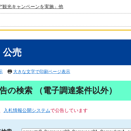
ア観光キャンペーンを実施」他
・公売
示
大きな文字で印刷ページ表示
告の検索 （電子調達案件以外）
、
入札情報公開システム
で公告しています