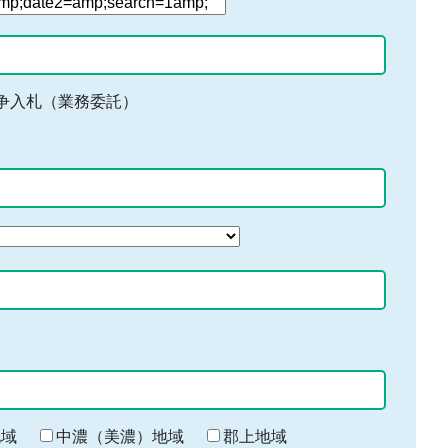
争入札（業務委託）
地域
中濃（美濃）地域
郡上地域