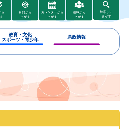
検索して
から
目的から
カレンダーから
組織から
さがす
す
さがす
さがす
さがす
教育・文化
県政情報
スポーツ・青少年
閉
閉
じ
じ
る
る