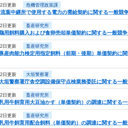
22日更新
危機管理政策課
度 流葉中継所で使用する電力の需給契約に関する一般競
22日更新
畜産研究所
度鶏用飼料購入および食卵売却単価契約に関する一般競争
22日更新
畜産研究所
度豚産肉能力検定用指定飼料（前期・後期）単価契約に
22日更新
大垣警察署
度大垣警察署庁舎空調設備保守点検業務委託に関する一般
22日更新
畜産研究所
度乳用牛飼育用大豆油かす（単価契約）の調達に関する
22日更新
畜産研究所
度乳用牛飼育用配合飼料（単価契約）の調達に関する一