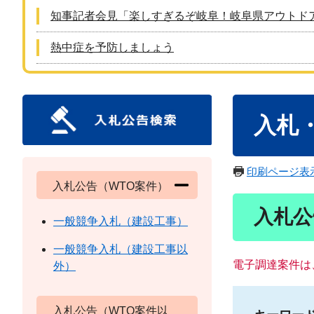
知事記者会見「楽しすぎるぞ岐阜！岐阜県アウトド
熱中症を予防しましょう
本
入札
文
印刷ページ表
入札公告（WTO案件）
入札公
一般競争入札（建設工事）
一般競争入札（建設工事以
電子調達案件は
外）
入札公告（WTO案件以