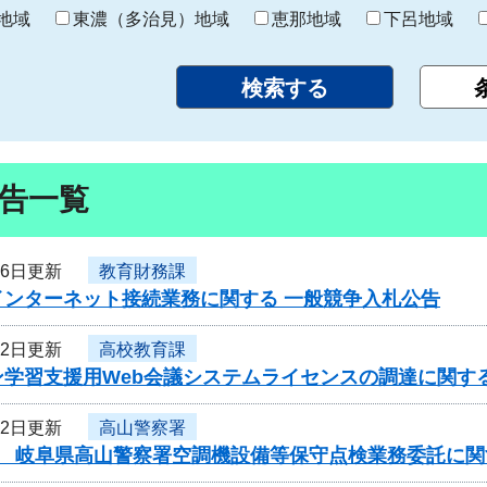
り
地域
東濃（多治見）地域
恵那地域
下呂地域
告一覧
26日更新
教育財務課
インターネット接続業務に関する 一般競争入札公告
22日更新
高校教育課
ン学習支援用Web会議システムライセンスの調達に関す
22日更新
高山警察署
度 岐阜県高山警察署空調機設備等保守点検業務委託に関