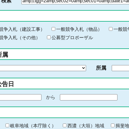
ド検索
検
索
す
る
キ
競争入札（建設工事）
一般競争入札（物品）
一般競
ー
競争入札（その他）
公募型プロポーザル
ワ
ー
所属
ド
を
所属
入
力
公告日
から
期
間
の
終
わ
岐阜地域（本庁除く）
西濃（大垣）地域
揖斐