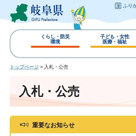
ペ
メ
ふり
ー
ニ
ジ
ュ
の
ー
先
を
くらし・防災
子ども・女性
頭
飛
環境
医療・福祉
で
ば
閉
閉
す
し
じ
じ
。
て
る
る
トップページ
>
入札・公売
本
文
へ
入札・公売
重要なお知らせ