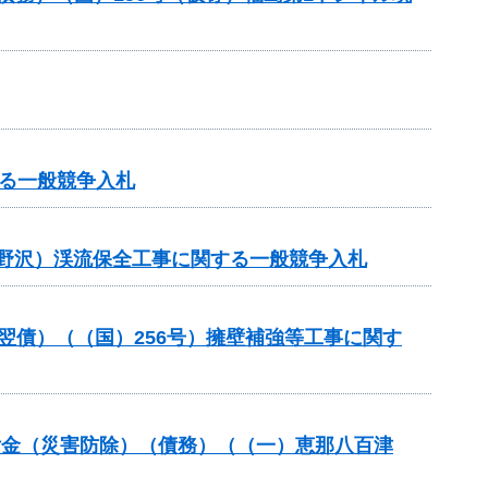
る一般競争入札
前野沢）渓流保全工事に関する一般競争入札
（翌債）（（国）256号）擁壁補強等工事に関す
全交付金（災害防除）（債務）（（一）恵那八百津