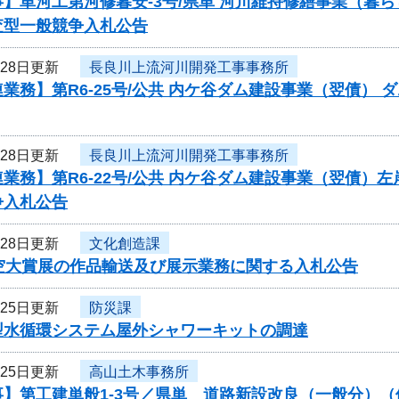
】単河工第河修暮安-3号/県単 河川維持修繕事業（暮
査型一般競争入札公告
月28日更新
長良川上流河川開発工事事務所
業務】第R6-25号/公共 内ケ谷ダム建設事業（翌債）
月28日更新
長良川上流河川開発工事事務所
業務】第R6-22号/公共 内ケ谷ダム建設事業（翌債）
争入札公告
月28日更新
文化創造課
円空大賞展の作品輸送及び展示業務に関する入札公告
月25日更新
防災課
型水循環システム屋外シャワーキットの調達
月25日更新
高山土木事務所
】第工建単般1-3号／県単 道路新設改良（一般分）（