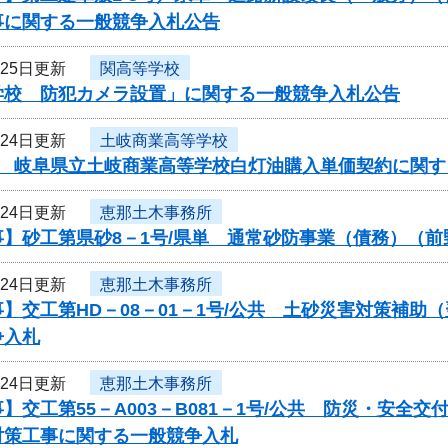
事に関する一般競争入札公告
月25日更新
関高等学校
学校 防犯カメラ設置」に関する一般競争入札公告
月24日更新
土岐商業高等学校
度 岐阜県立土岐商業高等学校白灯油購入単価契約に関す
月24日更新
恵那土木事務所
事】砂工第県砂8－1号/県単 通常砂防事業（債務）（
月24日更新
恵那土木事務所
】交工第HD－08－01－1号/公共 土砂災害対策補助
争入札
月24日更新
恵那土木事務所
】交工第55－A003－B081－1号/公共 防災・安
対策工事に関する一般競争入札