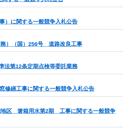
工事）に関する一般競争入札公告
務）（国）256号 道路改良工事
準法第12条定期点検等委託業務
煙窓修繕工事に関する一般競争入札公告
期地区 箸箱用水第2期 工事に関する一般競争