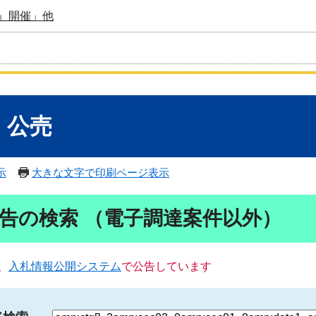
』開催」他
・公売
示
大きな文字で印刷ページ表示
告の検索 （電子調達案件以外）
、
入札情報公開システム
で公告しています