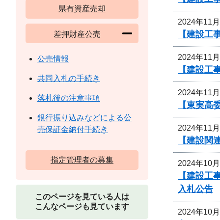
県有資産売却
2024年11
【建設工
差押財産公売
2024年11
公売情報
【建設工事
共同入札の手続き
2024年11
落札後の注意事項
【東実高委
銀行振り込みなどによる公
2024年11
売保証金納付手続き
【建設関
指定管理者の募集
2024年10
【建設工事
入札公告
このページを見ている人は
こんなページも見ています
2024年10