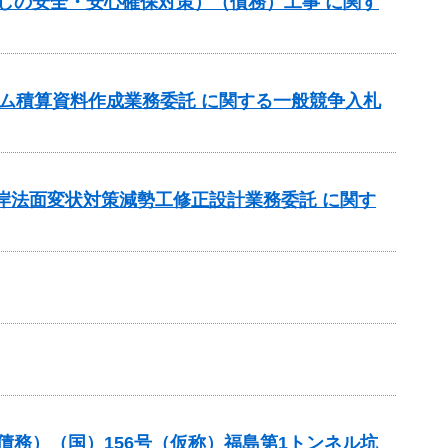
らしの安全・安心確保対策）（債務）工事 に関す
 ダム積算資料作成業務委託 に関する一般競争入札
左岸法面変状対策減勢工修正設計業務委託 に関す
債務）（国）156号（仮称）福島第1トンネル坑