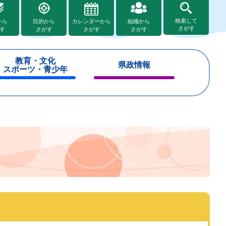
検索して
から
目的から
カレンダーから
組織から
さがす
す
さがす
さがす
さがす
教育・文化
県政情報
スポーツ・青少年
閉
閉
じ
じ
る
る