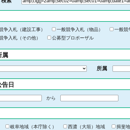
ド検索
検
索
す
る
キ
競争入札（建設工事）
一般競争入札（物品）
一般競
ー
競争入札（その他）
公募型プロポーザル
ワ
ー
所属
ド
を
所属
入
力
公告日
から
期
間
の
終
わ
岐阜地域（本庁除く）
西濃（大垣）地域
揖斐