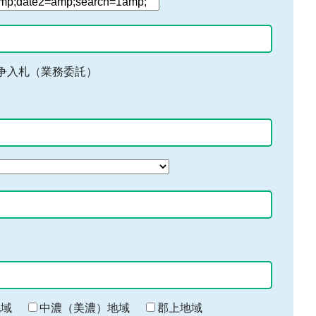
争入札（業務委託）
地域
中濃（美濃）地域
郡上地域