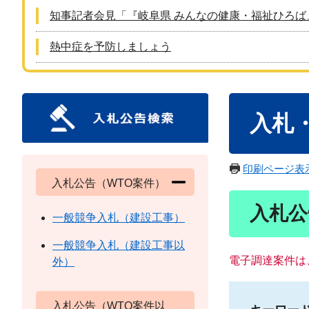
知事記者会見「『岐阜県 みんなの健康・福祉ひろば
熱中症を予防しましょう
本
入札
文
印刷ページ表
入札公告（WTO案件）
入札公
一般競争入札（建設工事）
一般競争入札（建設工事以
電子調達案件は
外）
入札公告（WTO案件以