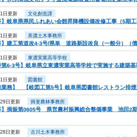
月1日更新
文化創造課
事】岐阜県県民ふれあい会館昇降機設備改修工事（5期
月1日更新
美濃土木事務所
】建工第道改4-3号/県単 道路新設改良（一般分）（債
月1日更新
東濃実業高等学校
第6-3号】岐阜県立東濃実業高等学校で実施する建築基
月1日更新
図書館
連業務】 【岐図工第5号】岐阜県図書館レストラン排
月29日更新
揖斐農林事務所
】揖振第0605号 県営農村振興総合整備事業 池田2
月28日更新
古川土木事務所