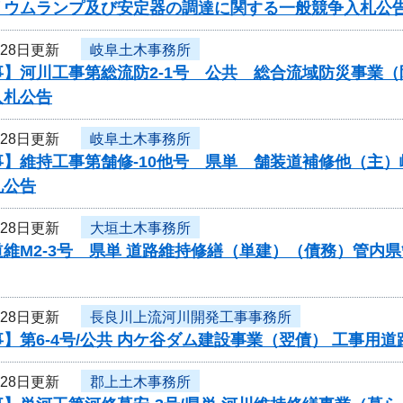
リウムランプ及び安定器の調達に関する一般競争入札公
月28日更新
岐阜土木事務所
事】河川工事第総流防2-1号 公共 総合流域防災事業
入札公告
月28日更新
岐阜土木事務所
事】維持工事第舗修-10他号 県単 舗装道補修他（主
札公告
月28日更新
大垣土木事務所
維M2-3号 県単 道路維持修繕（単建）（債務）管内
月28日更新
長良川上流河川開発工事事務所
】第6-4号/公共 内ケ谷ダム建設事業（翌債） 工事用
月28日更新
郡上土木事務所