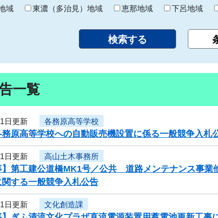
り
地域
東濃（多治見）地域
恵那地域
下呂地域
告一覧
月1日更新
各務原高等学校
各務原高等学校への自動販売機設置に係る一般競争入札
月1日更新
高山土木事務所
事】第工建公道橋MK1号／公共 道路メンテナンス事業
に関する一般競争入札公告
月1日更新
文化創造課
事】ぎふ清流文化プラザ直流電源装置用蓄電池更新工事