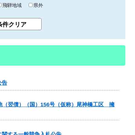
飛騨地域
県外
公告
他（翌債）（国）156号（仮称）尾神橋工区 擁
に関する一般競争入札公告