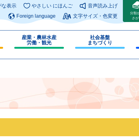
このページの本文へ
がな表示
やさしい にほんご
音声読み上げ
分類
Foreign language
文字サイズ・色変更
さが
産業・農林水産
社会基盤
労働・観光
まちづくり
閉
閉
じ
じ
る
る