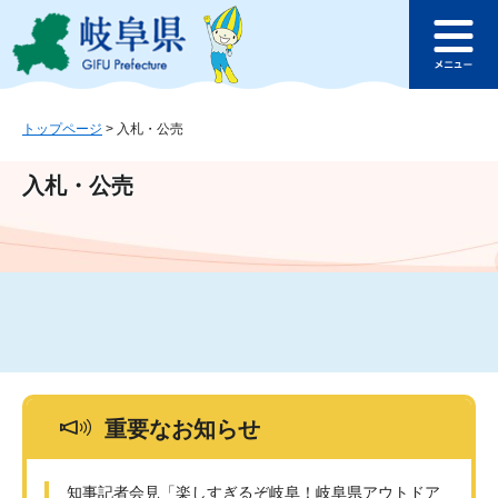
ペ
メ
このページの本文へ
ー
ニ
メ
ジ
ュ
ニ
の
ー
ュ
先
を
ー
頭
飛
トップページ
>
入札・公売
で
ば
す
し
入札・公売
。
て
本
文
へ
重要なお知らせ
知事記者会見「楽しすぎるぞ岐阜！岐阜県アウトドア