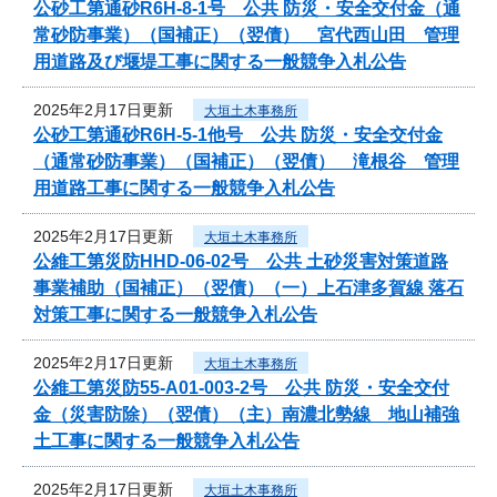
公砂工第通砂R6H-8-1号 公共 防災・安全交付金（通
常砂防事業）（国補正）（翌債） 宮代西山田 管理
用道路及び堰堤工事に関する一般競争入札公告
2025年2月17日更新
大垣土木事務所
公砂工第通砂R6H-5-1他号 公共 防災・安全交付金
（通常砂防事業）（国補正）（翌債） 滝根谷 管理
用道路工事に関する一般競争入札公告
2025年2月17日更新
大垣土木事務所
公維工第災防HHD-06-02号 公共 土砂災害対策道路
事業補助（国補正）（翌債）（一）上石津多賀線 落石
対策工事に関する一般競争入札公告
2025年2月17日更新
大垣土木事務所
公維工第災防55-A01-003-2号 公共 防災・安全交付
金（災害防除）（翌債）（主）南濃北勢線 地山補強
土工事に関する一般競争入札公告
2025年2月17日更新
大垣土木事務所