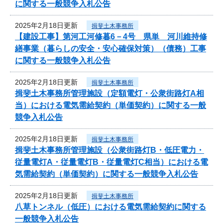
に関する一般競争入札公告
2025年2月18日更新
揖斐土木事務所
【建設工事】第河工河修暮6－4号 県単 河川維持修
繕事業（暮らしの安全・安心確保対策）（債務）工事
に関する一般競争入札公告
2025年2月18日更新
揖斐土木事務所
揖斐土木事務所管理施設（定額電灯・公衆街路灯A相
当）における電気需給契約（単価契約）に関する一般
競争入札公告
2025年2月18日更新
揖斐土木事務所
揖斐土木事務所管理施設（公衆街路灯B・低圧電力・
従量電灯A・従量電灯B・従量電灯C相当）における電
気需給契約（単価契約）に関する一般競争入札公告
2025年2月18日更新
揖斐土木事務所
八草トンネル（低圧）における電気需給契約に関する
一般競争入札公告