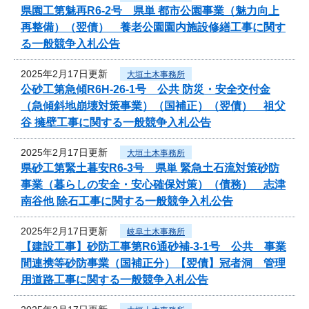
県園工第魅再R6-2号 県単 都市公園事業（魅力向上
再整備）（翌債） 養老公園園内施設修繕工事に関す
る一般競争入札公告
2025年2月17日更新
大垣土木事務所
公砂工第急傾R6H-26-1号 公共 防災・安全交付金
（急傾斜地崩壊対策事業）（国補正）（翌債） 祖父
谷 擁壁工事に関する一般競争入札公告
2025年2月17日更新
大垣土木事務所
県砂工第緊土暮安R6-3号 県単 緊急土石流対策砂防
事業（暮らしの安全・安心確保対策）（債務） 志津
南谷他 除石工事に関する一般競争入札公告
2025年2月17日更新
岐阜土木事務所
【建設工事】砂防工事第R6通砂補-3-1号 公共 事業
間連携等砂防事業（国補正分）【翌債】冠者洞 管理
用道路工事に関する一般競争入札公告