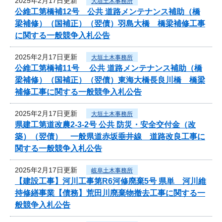
2025年2月17日更新
大垣土木事務所
公維工第橋補12号 公共 道路メンテナンス補助（橋
梁補修）（国補正）（翌債）羽島大橋 橋梁補修工事
に関する一般競争入札公告
2025年2月17日更新
大垣土木事務所
公維工第橋補11号 公共 道路メンテナンス補助（橋
梁補修）（国補正）（翌債）東海大橋長良川橋 橋梁
補修工事に関する一般競争入札公告
2025年2月17日更新
大垣土木事務所
県建工第道改農2-3-2号 公共 防災・安全交付金（改
築）（翌債） 一般県道赤坂垂井線 道路改良工事に
関する一般競争入札公告
2025年2月17日更新
岐阜土木事務所
【建設工事】河川工事第R6河修廃棄5号 県単 河川維
持修繕事業【債務】荒田川廃棄物撤去工事に関する一
般競争入札公告