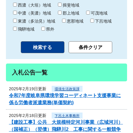
り
西濃（大垣）地域
揖斐地域
中濃（美濃）地域
郡上地域
可茂地域
東濃（多治見）地域
恵那地域
下呂地域
飛騨地域
県外
入札公告一覧
2025年2月19日更新
環境生活政策課
令和7年度岐阜県環境学習コーディネート支援事業に
係る労働者派遣業務(単価契約)
2025年2月18日更新
下呂土木事務所
【建設工事】公共 大規模特定河川事業（広域河川）
（国補正）（翌債）飛騨川2 工事に関する一般競争