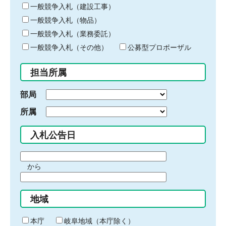
キ
一般競争入札（建設工事）
ー
一般競争入札（物品）
ワ
一般競争入札（業務委託）
ー
ド
一般競争入札（その他）
公募型プロポーザル
を
入
担当所属
力
部局
所属
入札公告日
期
から
間
期
の
間
始
地域
の
ま
終
り
わ
本庁
岐阜地域（本庁除く）