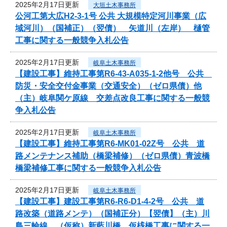
2025年2月17日更新
大垣土木事務所
公河工第大広H2-3-1号 公共 大規模特定河川事業（広
域河川）（国補正）（翌債） 矢道川（左岸） 樋管
工事に関する一般競争入札公告
2025年2月17日更新
岐阜土木事務所
【建設工事】維持工事第R6-43-A035-1-2他号 公共
防災・安全交付金事業（交通安全）（ゼロ県債）他
（主）岐阜関ケ原線 交差点改良工事に関する一般競
争入札公告
2025年2月17日更新
岐阜土木事務所
【建設工事】維持工事第R6-MK01-02Z号 公共 道
路メンテナンス補助（橋梁補修）（ゼロ県債）青波橋
橋梁補修工事に関する一般競争入札公告
2025年2月17日更新
岐阜土木事務所
【建設工事】建設工事第R6-R6-D1-4-2号 公共 道
路改築（道路メンテ）（国補正分）【翌債】（主）川
島三輪線 （仮称）新藍川橋 仮桟橋工事に関する一