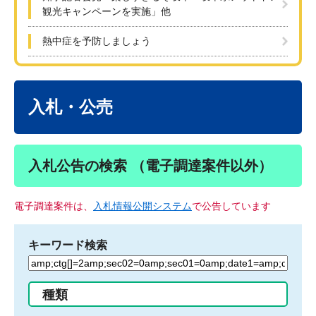
観光キャンペーンを実施」他
熱中症を予防しましょう
本
文
入札・公売
入札公告の検索 （電子調達案件以外）
電子調達案件は、
入札情報公開システム
で公告しています
キーワード検索
検
索
す
種類
る