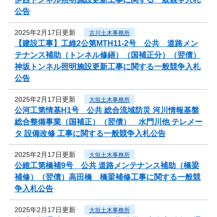
公告
2025年2月17日更新
古川土木事務所
【建設工事】工維2公第MTH11-2号 公共 道路メン
テナンス補助（トンネル修繕）（国補正分）（翌債）
神坂トンネル照明施設更新工事に関する一般競争入札
公告
2025年2月17日更新
大垣土木事務所
公河工第情基H1号 公共 総合流域防災 河川情報基盤
総合整備事業（国補正）（翌債） 水門川他 テレメー
タ 設備改修 工事に関する一般競争入札公告
2025年2月17日更新
大垣土木事務所
公維工第橋補9号 公共 道路メンテナンス補助（橋梁
補修）（翌債）高田橋 橋梁補修工事に関する一般競
争入札公告
2025年2月17日更新
大垣土木事務所