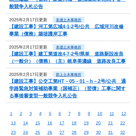
般競争入札公告
2025年2月17日更新
美濃土木事務所
【建設工事】河工第広域4-1-2号/公共 広域河川改修
事業（債務）築堤護岸工事
2025年2月17日更新
美濃土木事務所
【建設工事】建工第道改4-7-2号/県単 道路新設改良
（一般分）（債務）（主）岐阜美濃線 道路改良工事
2025年2月17日更新
郡上土木事務所
【建設工事】公交工第HT－05－01－h－2号/公共 通
学路緊急対策補助事業（国補正）（翌債）工事に関す
る事後審査型一般競争入札公告
1
2
3
4
5
6
7
8
9
10
11
12
13
14
15
16
17
18
19
20
21
22
23
24
25
26
27
28
29
30
31
32