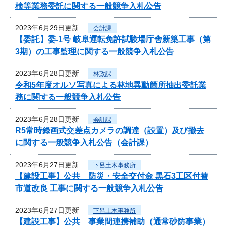
検等業務委託に関する一般競争入札公告
2023年6月29日更新
会計課
【委託】委-1号 岐阜運転免許試験場庁舎新築工事（第
3期）の工事監理に関する一般競争入札公告
2023年6月28日更新
林政課
令和5年度オルソ写真による林地異動箇所抽出委託業
務に関する一般競争入札公告
2023年6月28日更新
会計課
R5常時録画式交差点カメラの調達（設置）及び撤去
に関する一般競争入札公告（会計課）
2023年6月27日更新
下呂土木事務所
【建設工事】公共 防災・安全交付金 黒石3工区付替
市道改良 工事に関する一般競争入札公告
2023年6月27日更新
下呂土木事務所
【建設工事】公共 事業間連携補助（通常砂防事業）