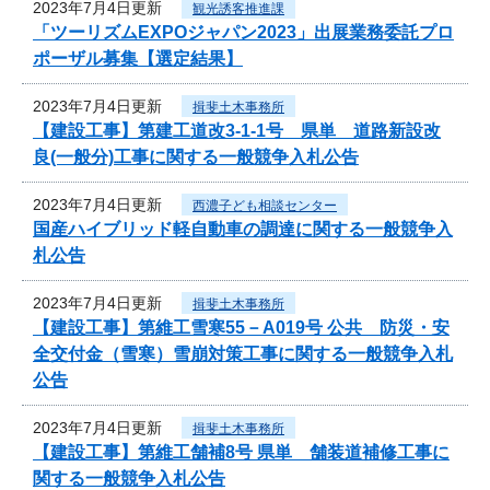
2023年7月4日更新
観光誘客推進課
「ツーリズムEXPOジャパン2023」出展業務委託プロ
ポーザル募集【選定結果】
2023年7月4日更新
揖斐土木事務所
【建設工事】第建工道改3-1-1号 県単 道路新設改
良(一般分)工事に関する一般競争入札公告
2023年7月4日更新
西濃子ども相談センター
国産ハイブリッド軽自動車の調達に関する一般競争入
札公告
2023年7月4日更新
揖斐土木事務所
【建設工事】第維工雪寒55－A019号 公共 防災・安
全交付金（雪寒）雪崩対策工事に関する一般競争入札
公告
2023年7月4日更新
揖斐土木事務所
【建設工事】第維工舗補8号 県単 舗装道補修工事に
関する一般競争入札公告