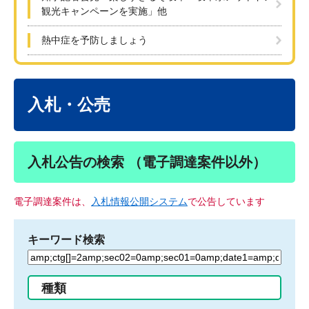
観光キャンペーンを実施」他
熱中症を予防しましょう
本
文
入札・公売
入札公告の検索 （電子調達案件以外）
電子調達案件は、
入札情報公開システム
で公告しています
キーワード検索
検
索
す
種類
る