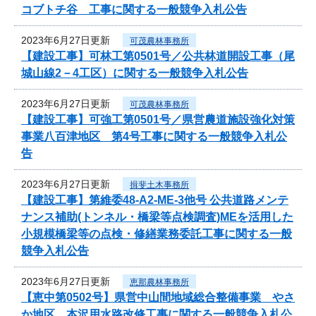
コブトチ谷 工事に関する一般競争入札公告
2023年6月27日更新
可茂農林事務所
【建設工事】可林工第0501号／公共林道開設工事（尾
城山線2－4工区）に関する一般競争入札公告
2023年6月27日更新
可茂農林事務所
【建設工事】可強工第0501号／県営農道施設強化対策
事業八百津地区 第4号工事に関する一般競争入札公
告
2023年6月27日更新
揖斐土木事務所
【建設工事】第維委48-A2-ME-3他号 公共道路メンテ
ナンス補助(トンネル・橋梁等点検調査)MEを活用した
小規模橋梁等の点検・修繕業務委託工事に関する一般
競争入札公告
2023年6月27日更新
恵那農林事務所
【恵中第0502号】県営中山間地域総合整備事業 やさ
か地区 本沢用水路改修工事に関する一般競争入札公