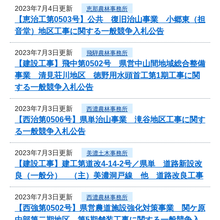
2023年7月4日更新
恵那農林事務所
【恵治工第0503号】公共 復旧治山事業 小郷東（担
音堂）地区工事に関する一般競争入札公告
2023年7月3日更新
飛騨農林事務所
【建設工事】飛中第0502号 県営中山間地域総合整備
事業 清見荘川地区 徳野用水頭首工第1期工事に関
する一般競争入札公告
2023年7月3日更新
西濃農林事務所
【西治第0506号】県単治山事業 滝谷地区工事に関す
る一般競争入札公告
2023年7月3日更新
美濃土木事務所
【建設工事】建工第道改4-14-2号／県単 道路新設改
良（一般分） （主）美濃洞戸線 他 道路改良工事
2023年7月3日更新
西濃農林事務所
【西強第0502号】県営農道施設強化対策事業 関ケ原
中部第二期地区 第5期舗装工事に関する一般競争入