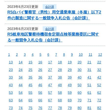
2023年6月23日更新
会計課
R5白バイ警察官（男性）用交通乗車服（冬服）以下2
件の製造に関する一般競争入札公告（会計課）
2023年6月23日更新
会計課
R5岐阜地区警察待機宿舎定期点検等業務委託に関す
る一般競争入札公告（会計課）
1
2
3
4
5
6
7
8
9
10
11
12
13
14
15
16
17
18
19
20
21
22
23
24
25
26
27
28
29
30
31
32
33
34
35
36
37
38
39
40
41
42
43
44
45
46
47
48
49
50
51
52
53
54
55
56
57
58
59
60
61
62
63
64
65
66
67
68
69
70
71
72
73
74
75
76
77
78
79
80
81
82