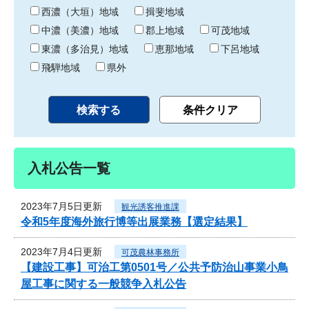
り
西濃（大垣）地域
揖斐地域
中濃（美濃）地域
郡上地域
可茂地域
東濃（多治見）地域
恵那地域
下呂地域
飛騨地域
県外
入札公告一覧
2023年7月5日更新
観光誘客推進課
令和5年度海外旅行博等出展業務【選定結果】
2023年7月4日更新
可茂農林事務所
【建設工事】可治工第0501号／公共予防治山事業小鳥
屋工事に関する一般競争入札公告