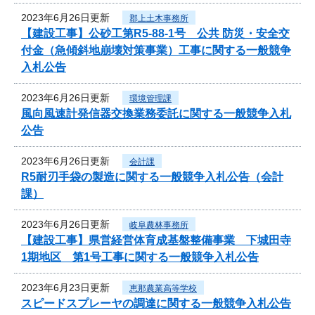
2023年6月26日更新
郡上土木事務所
【建設工事】公砂工第R5-88-1号 公共 防災・安全交
付金（急傾斜地崩壊対策事業）工事に関する一般競争
入札公告
2023年6月26日更新
環境管理課
風向風速計発信器交換業務委託に関する一般競争入札
公告
2023年6月26日更新
会計課
R5耐刃手袋の製造に関する一般競争入札公告（会計
課）
2023年6月26日更新
岐阜農林事務所
【建設工事】県営経営体育成基盤整備事業 下城田寺
1期地区 第1号工事に関する一般競争入札公告
2023年6月23日更新
恵那農業高等学校
スピードスプレーヤの調達に関する一般競争入札公告