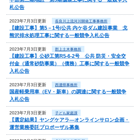
札公告
2023年7月3日更新
長良川上流河川開発工事事務所
【建設工事】第5－1号/公共 内ケ谷ダム建設事業 戈
熊沢排水処理工事に関する一般競争入札公告
2023年7月3日更新
郡上土木事務所
【建設工事】公砂工第R5-6-2号 公共 防災・安全交
付金（通常砂防事業）（債務）工事に関する一般競争
入札公告
2023年7月3日更新
西濃県事務所
国産軽乗用車（EV・新車）の調達に関する一般競争
入札公告
2023年7月3日更新
子ども家庭課
【選定結果】ヤングケアラ―オンラインサロン企画・
運営業務委託プロポーザル募集