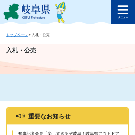
ペ
メ
このページの本文へ
ー
ニ
メ
ジ
ュ
ニ
の
ー
ュ
先
を
ー
頭
飛
トップページ
>
入札・公売
で
ば
す
し
入札・公売
。
て
本
文
へ
重要なお知らせ
知事記者会見「楽しすぎるぞ岐阜！岐阜県アウトドア