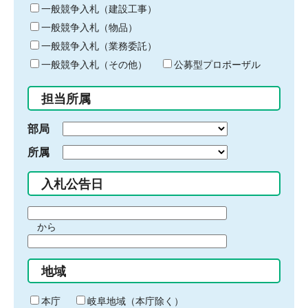
キ
一般競争入札（建設工事）
ー
一般競争入札（物品）
ワ
一般競争入札（業務委託）
ー
ド
一般競争入札（その他）
公募型プロポーザル
を
入
担当所属
力
部局
所属
入札公告日
期
から
間
期
の
間
始
地域
の
ま
終
り
わ
本庁
岐阜地域（本庁除く）