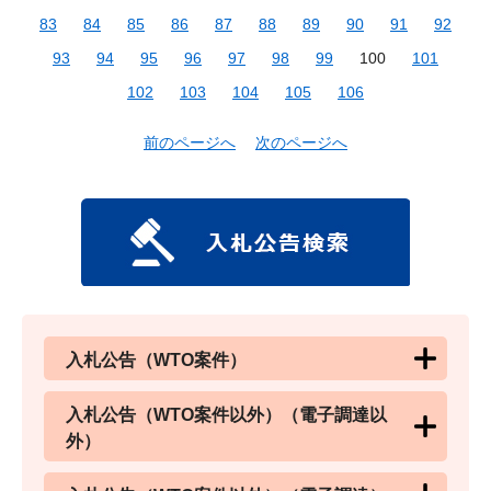
83
84
85
86
87
88
89
90
91
92
93
94
95
96
97
98
99
100
101
102
103
104
105
106
前のページへ
次のページへ
入札公告（WTO案件）
入札公告（WTO案件以外）（電子調達以
外）