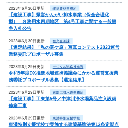
2023年6月30日更新
岐阜農林事務所
【建設工事】県営かんがい排水事業（保全合理化
型） 各務用水四期地区 第4号工事に関する一般競
争入札公告
2023年6月30日更新
観光企画課
【選定結果】「私の関ケ原」写真コンテスト2023運営
業務委託プロポーザル募集
2023年6月29日更新
デジタル戦略推進課
令和5年度DX推進地域連携協議会にかかる運営支援業
務委託プロポーザル募集【選定結果】
2023年6月29日更新
東部広域水道事務所
【建設工事】工東第5号／中津川浄水場薬品注入設備
修繕工事
2023年6月29日更新
東濃特別支援学校
東濃特別支援学校で実施する建築基準法第12条定期点