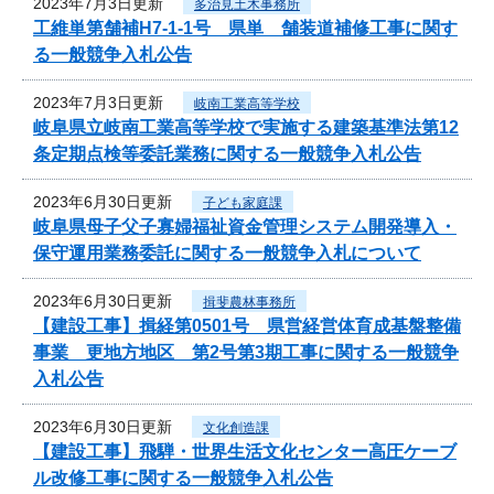
2023年7月3日更新
多治見土木事務所
工維単第舗補H7-1-1号 県単 舗装道補修工事に関す
る一般競争入札公告
2023年7月3日更新
岐南工業高等学校
岐阜県立岐南工業高等学校で実施する建築基準法第12
条定期点検等委託業務に関する一般競争入札公告
2023年6月30日更新
子ども家庭課
岐阜県母子父子寡婦福祉資金管理システム開発導入・
保守運用業務委託に関する一般競争入札について
2023年6月30日更新
揖斐農林事務所
【建設工事】揖経第0501号 県営経営体育成基盤整備
事業 更地方地区 第2号第3期工事に関する一般競争
入札公告
2023年6月30日更新
文化創造課
【建設工事】飛騨・世界生活文化センター高圧ケーブ
ル改修工事に関する一般競争入札公告