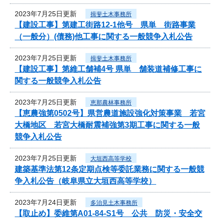
2023年7月25日更新
揖斐土木事務所
【建設工事】第建工街路12-1他号 県単 街路事業
（一般分）(債務)他工事に関する一般競争入札公告
2023年7月25日更新
揖斐土木事務所
【建設工事】第維工舗補4号 県単 舗装道補修工事に
関する一般競争入札公告
2023年7月25日更新
恵那農林事務所
【恵農強第0502号】県営農道施設強化対策事業 若宮
大橋地区 若宮大橋耐震補強第3期工事に関する一般
競争入札公告
2023年7月25日更新
大垣西高等学校
建築基準法第12条定期点検等委託業務に関する一般競
争入札公告（岐阜県立大垣西高等学校）
2023年7月24日更新
多治見土木事務所
【取止め】委維第A01-84-S1号 公共 防災・安全交