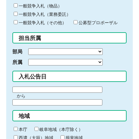
ー
一般競争入札（物品）
ワ
一般競争入札（業務委託）
ー
ド
一般競争入札（その他）
公募型プロポーザル
を
入
担当所属
力
部局
所属
入札公告日
期
から
間
期
の
間
始
地域
の
ま
終
り
わ
本庁
岐阜地域（本庁除く）
り
西濃（大垣）地域
揖斐地域