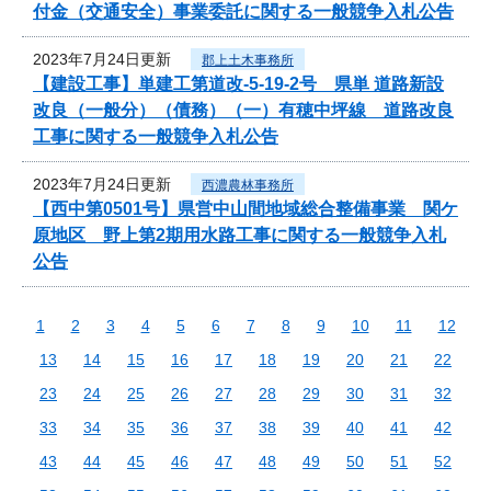
付金（交通安全）事業委託に関する一般競争入札公告
2023年7月24日更新
郡上土木事務所
【建設工事】単建工第道改-5-19-2号 県単 道路新設
改良（一般分）（債務）（一）有穂中坪線 道路改良
工事に関する一般競争入札公告
2023年7月24日更新
西濃農林事務所
【西中第0501号】県営中山間地域総合整備事業 関ケ
原地区 野上第2期用水路工事に関する一般競争入札
公告
1
2
3
4
5
6
7
8
9
10
11
12
13
14
15
16
17
18
19
20
21
22
23
24
25
26
27
28
29
30
31
32
33
34
35
36
37
38
39
40
41
42
43
44
45
46
47
48
49
50
51
52