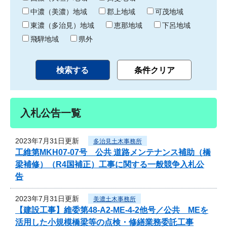
中濃（美濃）地域
郡上地域
可茂地域
東濃（多治見）地域
恵那地域
下呂地域
飛騨地域
県外
入札公告一覧
2023年7月31日更新
多治見土木事務所
工維第MKH07-07号 公共 道路メンテナンス補助（橋
梁補修）（R4国補正）工事に関する一般競争入札公
告
2023年7月31日更新
美濃土木事務所
【建設工事】維委第48-A2-ME-4-2他号／公共 MEを
活用した小規模橋梁等の点検・修繕業務委託工事