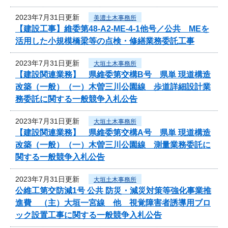
2023年7月31日更新
美濃土木事務所
【建設工事】維委第48-A2-ME-4-1他号／公共 MEを
活用した小規模橋梁等の点検・修繕業務委託工事
2023年7月31日更新
大垣土木事務所
【建設関連業務】 県維委第交構B号 県単 現道構造
改築（一般）（一）木曽三川公園線 歩道詳細設計業
務委託に関する一般競争入札公告
2023年7月31日更新
大垣土木事務所
【建設関連業務】 県維委第交構A号 県単 現道構造
改築（一般）（一）木曽三川公園線 測量業務委託に
関する一般競争入札公告
2023年7月31日更新
大垣土木事務所
公維工第交防減1号 公共 防災・減災対策等強化事業推
進費 （主）大垣一宮線 他 視覚障害者誘導用ブロ
ック設置工事に関する一般競争入札公告