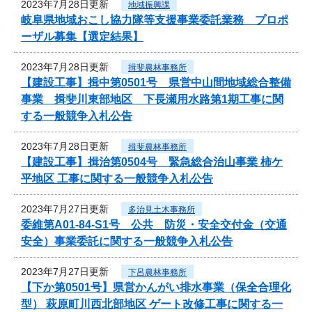
2023年7月28日更新
地域振興課
岐阜県地域おこし協力隊等支援事業委託業務 プロポ
ーザル募集【選定結果】
2023年7月28日更新
揖斐農林事務所
【建設工事】揖中第0501号 県営中山間地域総合整備
事業 揖斐川東部地区 下長瀬用水路第1期工事に関
する一般競争入札公告
2023年7月28日更新
揖斐農林事務所
【建設工事】揖治第0504号 緊急総合治山事業 柿ケ
平地区 工事に関する一般競争入札公告
2023年7月27日更新
多治見土木事務所
委維第A01-84-S1号 公共 防災・安全交付金（交通
安全）事業委託に関する一般競争入札公告
2023年7月27日更新
下呂農林事務所
【下か第0501号】県営かんがい排水事業（保全合理化
型） 萩原町川西北部地区 ゲート改修工事に関する一