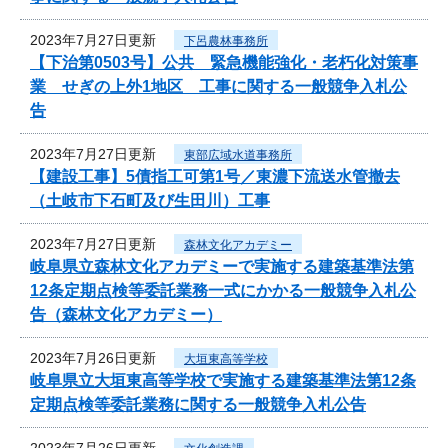
2023年7月27日更新
下呂農林事務所
【下治第0503号】公共 緊急機能強化・老朽化対策事
業 せぎの上外1地区 工事に関する一般競争入札公
告
2023年7月27日更新
東部広域水道事務所
【建設工事】5債指工可第1号／東濃下流送水管撤去
（土岐市下石町及び生田川）工事
2023年7月27日更新
森林文化アカデミー
岐阜県立森林文化アカデミーで実施する建築基準法第
12条定期点検等委託業務一式にかかる一般競争入札公
告（森林文化アカデミー）
2023年7月26日更新
大垣東高等学校
岐阜県立大垣東高等学校で実施する建築基準法第12条
定期点検等委託業務に関する一般競争入札公告
2023年7月26日更新