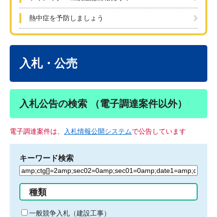
熱中症を予防しましょう
本
文
入札・公売
入札公告の検索 （電子調達案件以外）
電子調達案件は、
入札情報公開システム
で公告しています
キーワード検索
検
索
す
種類
る
キ
一般競争入札（建設工事）