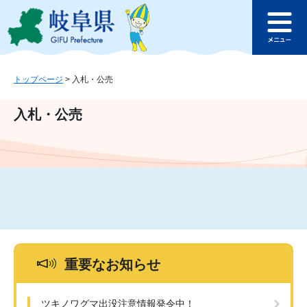
ペ
メ
このページの本文へ
ー
ニ
メ
ジ
ュ
ニ
の
ー
ュ
先
を
ー
頭
飛
トップページ
>
入札・公売
で
ば
す
し
入札・公売
。
て
本
文
へ
重要なお知らせ
ツキノワグマ出没注意情報発令中！