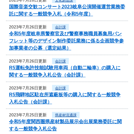
文化創造課
国際音楽交歓コンサート2023岐阜公演開催運営業務委
託に関する一般競争入札（令和5年度）
2023年7月26日更新
会計課
令和5年度岐阜県警察官及び警察事務職員募集用パン
フレット等のデザイン制作委託業務に係る企画競争参
加事業者の公募（選定結果）
2023年7月26日更新
会計課
R5運転免許技能試験用車両（自動二輪車）の購入に
関する一般競争入札公告（会計課）
2023年7月26日更新
会計課
R5飛騨地区駐在所遮蔽板等の購入に関する一般競争
入札公告（会計課）
2023年7月25日更新
県産材流通課
令和5年度関西圏県産材製品展示会出展業務委託に関
する一般競争入札公告