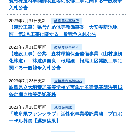
製材棟送材車制御装置等の改修工事に関する一般競争
入札公告
2023年7月31日更新
岐阜農林事務所
【建設工事】県営ため池等整備事業 大安寺新池地
区 第2号工事に関する一般競争入札公告
2023年7月31日更新
岐阜農林事務所
【建設工事】公共 森林環境保全整備事業（山村強靭
化林道） 林道伊自良 根尾線 根尾工区開設工事に
関する一般競争入札公告
2023年7月28日更新
大垣養老高等学校
岐阜県立大垣養老高等学校で実施する建築基準法第12
条定期点検等委託業務
2023年7月28日更新
地域振興課
「岐阜県ファンクラブ」活性化事業委託業務 プロポ
ーザル募集【選定結果】