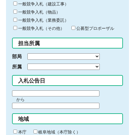
キ
一般競争入札（建設工事）
ー
一般競争入札（物品）
ワ
一般競争入札（業務委託）
ー
ド
一般競争入札（その他）
公募型プロポーザル
を
入
担当所属
力
部局
所属
入札公告日
期
から
間
期
の
間
始
地域
の
ま
終
り
わ
本庁
岐阜地域（本庁除く）