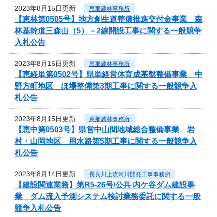
2023年8月15日更新
恵那農林事務所
【恵林第0505号】地方創生道整備推進交付金事業 森
林基幹道三森山（5）－2線開設工事に関する一般競争
入札公告
2023年8月15日更新
恵那農林事務所
【恵経単第0502号】県単経営体育成基盤整備事業 中
野方町地区 ほ場整備第3期工事に関する一般競争入
札公告
2023年8月15日更新
恵那農林事務所
【恵中第0503号】県営中山間地域総合整備事業 岩
村・山岡地区 用水路第5期工事に関する一般競争入
札公告
2023年8月14日更新
長良川上流河川開発工事事務所
【建設関連業務】第R5-26号/公共 内ケ谷ダム建設事
業 ダム流入予測システム検討業務委託に関する一般
競争入札公告