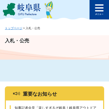
ペ
メ
このページの本文へ
ー
ニ
メ
ジ
ュ
ニ
の
ー
ュ
先
を
ー
頭
飛
トップページ
>
入札・公売
で
ば
す
し
入札・公売
。
て
本
文
へ
重要なお知らせ
知事記者会見「楽しすぎるぞ岐阜！岐阜県アウトドア