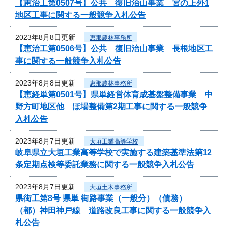
【恵治工第0507号】公共 復旧治山事業 宮の上外1
地区工事に関する一般競争入札公告
2023年8月8日更新
恵那農林事務所
【恵治工第0506号】公共 復旧治山事業 長根地区工
事に関する一般競争入札公告
2023年8月8日更新
恵那農林事務所
【恵経単第0501号】県単経営体育成基盤整備事業 中
野方町地区他 ほ場整備第2期工事に関する一般競争
入札公告
2023年8月7日更新
大垣工業高等学校
岐阜県立大垣工業高等学校で実施する建築基準法第12
条定期点検等委託業務に関する一般競争入札公告
2023年8月7日更新
大垣土木事務所
県街工第8号 県単 街路事業（一般分）（債務）
（都）神田神戸線 道路改良工事に関する一般競争入
札公告