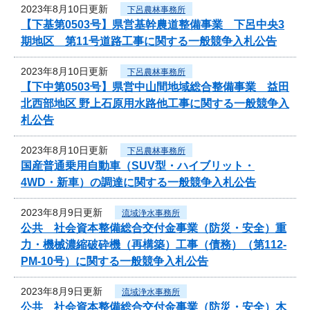
2023年8月10日更新
下呂農林事務所
【下基第0503号】県営基幹農道整備事業 下呂中央3
期地区 第11号道路工事に関する一般競争入札公告
2023年8月10日更新
下呂農林事務所
【下中第0503号】県営中山間地域総合整備事業 益田
北西部地区 野上石原用水路他工事に関する一般競争入
札公告
2023年8月10日更新
下呂農林事務所
国産普通乗用自動車（SUV型・ハイブリット・
4WD・新車）の調達に関する一般競争入札公告
2023年8月9日更新
流域浄水事務所
公共 社会資本整備総合交付金事業（防災・安全）重
力・機械濃縮破砕機（再構築）工事（債務）（第112-
PM-10号）に関する一般競争入札公告
2023年8月9日更新
流域浄水事務所
公共 社会資本整備総合交付金事業（防災・安全）木