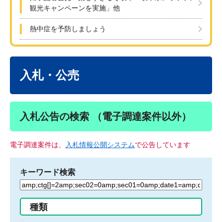
観光キャンペーンを実施」他
熱中症を予防しましょう
本
文
入札・公売
入札公告の検索 （電子調達案件以外）
電子調達案件は、
入札情報公開システム
で公告しています
キーワード検索
検
索
す
種類
る