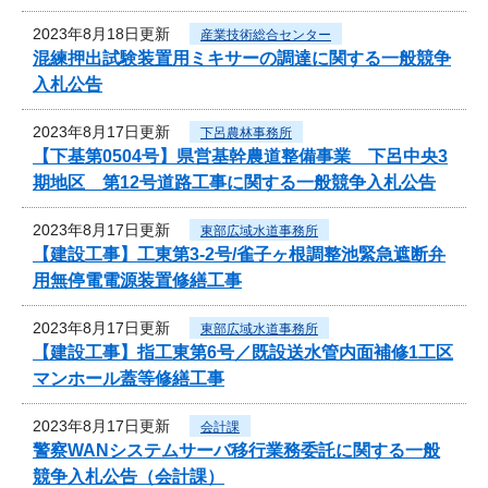
2023年8月18日更新
産業技術総合センター
混練押出試験装置用ミキサーの調達に関する一般競争
入札公告
2023年8月17日更新
下呂農林事務所
【下基第0504号】県営基幹農道整備事業 下呂中央3
期地区 第12号道路工事に関する一般競争入札公告
2023年8月17日更新
東部広域水道事務所
【建設工事】工東第3-2号/雀子ヶ根調整池緊急遮断弁
用無停電電源装置修繕工事
2023年8月17日更新
東部広域水道事務所
【建設工事】指工東第6号／既設送水管内面補修1工区
マンホール蓋等修繕工事
2023年8月17日更新
会計課
警察WANシステムサーバ移行業務委託に関する一般
競争入札公告（会計課）