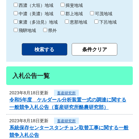
り
西濃（大垣）地域
揖斐地域
中濃（美濃）地域
郡上地域
可茂地域
東濃（多治見）地域
恵那地域
下呂地域
飛騨地域
県外
入札公告一覧
2023年8月18日更新
畜産研究所
令和5年度 ケルダール分析装置一式の調達に関する
一般競争入札公告（畜産研究所酪農研究部）
2023年8月18日更新
畜産研究所
系統保存センタースタンチョン取替工事に関する一般
競争入札公告