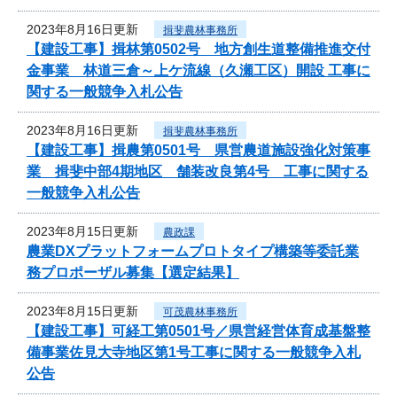
2023年8月16日更新
揖斐農林事務所
【建設工事】揖林第0502号 地方創生道整備推進交付
金事業 林道三倉～上ケ流線（久瀬工区）開設 工事に
関する一般競争入札公告
2023年8月16日更新
揖斐農林事務所
【建設工事】揖農第0501号 県営農道施設強化対策事
業 揖斐中部4期地区 舗装改良第4号 工事に関する
一般競争入札公告
2023年8月15日更新
農政課
農業DXプラットフォームプロトタイプ構築等委託業
務プロポーザル募集【選定結果】
2023年8月15日更新
可茂農林事務所
【建設工事】可経工第0501号／県営経営体育成基盤整
備事業佐見大寺地区第1号工事に関する一般競争入札
公告