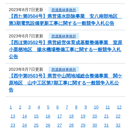
2023年8月7日更新
西濃農林事務所
【西た第0504号】県営湛水防除事業 安八南部地区
第3期電気設備更新工事に関する一般競争入札公告
2023年8月7日更新
西濃農林事務所
【西ほ第0502号】県営経営体育成基盤整備事業 室原
小栗栖地区 揚水機場整備工事に関する一般競争入札
公告
2023年8月7日更新
西濃農林事務所
【西中第0503号】県営中山間地域総合整備事業 関ケ
原地区 山中工区第7期工事に関する一般競争入札公
告
1
2
3
4
5
6
7
8
9
10
11
12
13
14
15
16
17
18
19
20
21
22
23
24
25
26
27
28
29
30
31
32