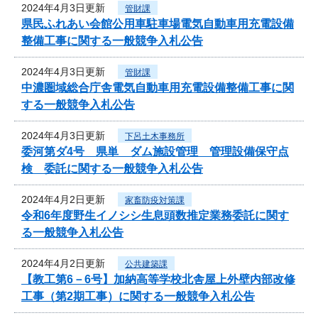
2024年4月3日更新
管財課
県民ふれあい会館公用車駐車場電気自動車用充電設備
整備工事に関する一般競争入札公告
2024年4月3日更新
管財課
中濃圏域総合庁舎電気自動車用充電設備整備工事に関
する一般競争入札公告
2024年4月3日更新
下呂土木事務所
委河第ダ4号 県単 ダム施設管理 管理設備保守点
検 委託に関する一般競争入札公告
2024年4月2日更新
家畜防疫対策課
令和6年度野生イノシシ生息頭数推定業務委託に関す
る一般競争入札公告
2024年4月2日更新
公共建築課
【教工第6－6号】加納高等学校北舎屋上外壁内部改修
工事（第2期工事）に関する一般競争入札公告