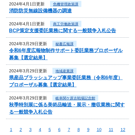
2024年4月1日更新
危機管理政策課
消防防災無線設備機器の調達
2024年4月1日更新
商工労働政策課
BCP策定支援委託業務に関する一般競争入札公告
2024年3月29日更新
秘書広報課
令和6年度広報物制作サポート委託業務プロポーザル
募集【選定結果】
2024年3月29日更新
地域産業課
県産品ブラッシュアップ事業委託業務（令和6年度）
プロポーザル募集【選定結果】
2024年3月29日更新
岐阜関ケ原古戦場記念館
秋季特別展に係る美術品輸送・展示・撤収業務に関す
る一般競争入札公告
1
2
3
4
5
6
7
8
9
10
11
12