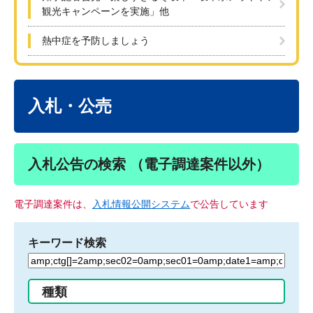
観光キャンペーンを実施」他
熱中症を予防しましょう
本
文
入札・公売
入札公告の検索 （電子調達案件以外）
電子調達案件は、
入札情報公開システム
で公告しています
キーワード検索
検
索
す
種類
る