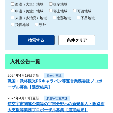
り
西濃（大垣）地域
揖斐地域
中濃（美濃）地域
郡上地域
可茂地域
東濃（多治見）地域
恵那地域
下呂地域
飛騨地域
県外
入札公告一覧
2024年4月19日更新
観光企画課
戦国・武将観光PRキャラバン等運営業務委託プロポ
ーザル募集【選定結果】
2024年4月18日更新
航空宇宙産業課
航空宇宙関連企業等の宇宙分野への新規参入・販路拡
大支援等業務プロポーザル募集【選定結果】