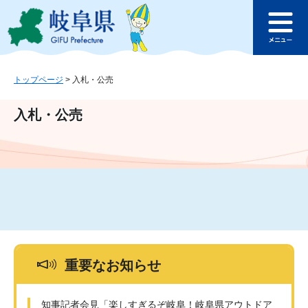
ペ
メ
このページの本文へ
ー
ニ
メ
ジ
ュ
ニ
の
ー
ュ
先
を
ー
頭
飛
トップページ
>
入札・公売
で
ば
す
し
入札・公売
。
て
本
文
へ
重要なお知らせ
知事記者会見「楽しすぎるぞ岐阜！岐阜県アウトドア