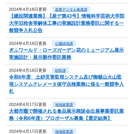
2024年4月18日更新
産業デジタル推進課
【建設関連業務】【産デ第43号】情報科学芸術大学院
大学旧校舎等解体工事の実施設計業務委託に関する一
般競争入札公告
2024年4月18日更新
公園緑地課
ぎふワールド・ローズガーデン花のミュージアム展示
実施設計・展示製作委託業務
2024年4月18日更新
砂防課
令和6年度 土砂災害監視システム及び御嶽山火山監
視システムテレメータ保守点検業務に係る一般競争入
札
2024年4月17日更新
地域産業課
大都市圏で開催される食品展示商談会出展事業委託業
務（令和6年度）プロポーザル募集【選定結果】
2024年4月17日更新
地域産業課