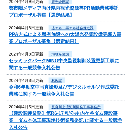
2024年4月9日更新
観光企画課
都市圏メディア向け県内観光資源等PR活動業務委託
プロポーザル募集【選定結果】
2024年4月8日更新
省エネ・再エネ社会推進課
PPA方式による県有施設への太陽光発電設備等導入事
業プロポーザル募集【選定結果】
2024年4月8日更新
地域産業課
セラミックパークMINO中央監視制御装置更新工事に
関する一般競争入札公告
2024年4月8日更新
林政課
令和6年度空中写真撮影及びデジタルオルソ作成委託
業務に関する一般競争入札公告
2024年4月5日更新
長良川上流河川開発工事事務所
【建設関連業務】第R6-17号/公共 内ケ谷ダム建設事
業 ダム本体工事現場技術業務委託 に関する一般競争
入札公告