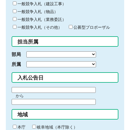
キ
一般競争入札（建設工事）
ー
一般競争入札（物品）
ワ
一般競争入札（業務委託）
ー
ド
一般競争入札（その他）
公募型プロポーザル
を
入
担当所属
力
部局
所属
入札公告日
期
から
間
期
の
間
始
地域
の
ま
終
り
わ
本庁
岐阜地域（本庁除く）