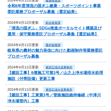
2024年4月12日更新
健康推進課
令和6年度清流の国ぎふ健康・スポーツポイント事業
委託業務プロポーザル募集（選定結果）
2024年4月12日更新
総合政策課
「清流の国ぎふ」SDGs推進ポータルサイト構築及び
運用・保守業務委託プロポーザル募集【選定結果】
2024年4月11日更新
農村振興課
岐阜県の農村の魅力発信に向けた動画制作等業務委託
プロポーザル募集
2024年4月11日更新
東部広域水道事務所
【建設工事】6債施工可第3号／山之上浄水場排水処理
施設（付帯設備）更新工事
2024年4月11日更新
東部広域水道事務所
【建設工事】工東第3号／管路施設維持修繕（中津川
浄水場管内）工事