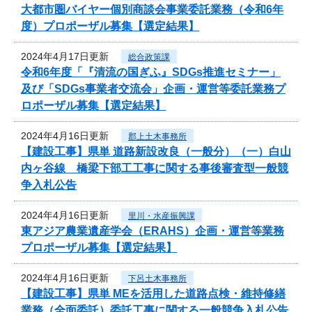
大都市圏バイヤー個別商談会事業委託業務（令和6年
度）プロポーザル募集【選定結果】
2024年4月17日更新
総合政策課
令和6年度「『清流の国ぎふ』SDGs推進セミナー」
及び「SDGs事業者交流会」企画・運営等委託業務プ
ロポーザル募集【選定結果】
2024年4月16日更新
郡上土木事務所
【建設工事】県単 道路新設改良（一般分）（一）白山
内ヶ谷線 橋梁下部工工事に関する事後審査型一般競
争入札公告
2024年4月16日更新
里川・水産振興課
東アジア農業遺産学会（ERAHS）企画・運営等業務
プロポーザル募集【選定結果】
2024年4月16日更新
下呂土木事務所
【建設工事】県単 MEを活用した道路点検・維持修繕
業務（全面委託）委託工事に関する一般競争入札公告