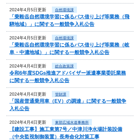
2024年4月5日更新
自然環境課
「乗鞍岳自然環境学習に係るバス借り上げ等業務（飛
騨地域）」に関する一般競争入札公告
2024年4月5日更新
自然環境課
「乗鞍岳自然環境学習に係るバス借り上げ等業務（岐
阜・中濃地域）」に関する一般競争入札公告
2024年4月4日更新
総合政策課
令和6年度SDGs推進アドバイザー派遣事業委託業務
に関する一般競争入札公告
2024年4月4日更新
管財課
「国産普通乗用車（EV）の調達」に関する一般競争
入札公告
2024年4月4日更新
東部広域水道事務所
【建設工事】施工東第7号／中津川浄水場計装設備
（中央監視制御装置）長寿命化対策工事