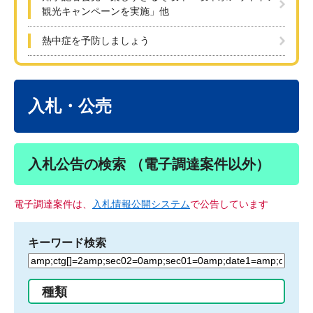
観光キャンペーンを実施」他
熱中症を予防しましょう
本
文
入札・公売
入札公告の検索 （電子調達案件以外）
電子調達案件は、
入札情報公開システム
で公告しています
キーワード検索
検
索
す
種類
る