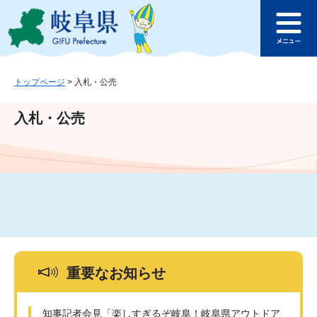
ペ
メ
このページの本文へ
ー
ニ
メ
ジ
ュ
ニ
の
ー
ュ
先
を
ー
頭
飛
トップページ
>
入札・公売
で
ば
す
し
入札・公売
。
て
本
文
へ
重要なお知らせ
知事記者会見「楽しすぎるぞ岐阜！岐阜県アウトドア