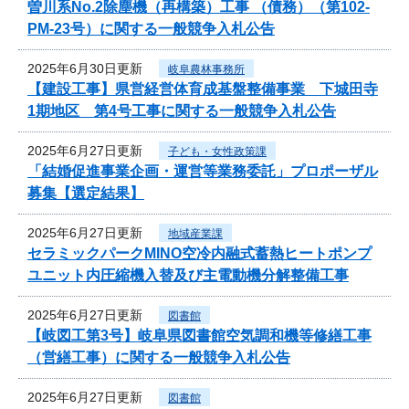
曽川系No.2除塵機（再構築）工事 （債務）（第102-
PM-23号）に関する一般競争入札公告
2025年6月30日更新
岐阜農林事務所
【建設工事】県営経営体育成基盤整備事業 下城田寺
1期地区 第4号工事に関する一般競争入札公告
2025年6月27日更新
子ども・女性政策課
「結婚促進事業企画・運営等業務委託」プロポーザル
募集【選定結果】
2025年6月27日更新
地域産業課
セラミックパークMINO空冷内融式蓄熱ヒートポンプ
ユニット内圧縮機入替及び主電動機分解整備工事
2025年6月27日更新
図書館
【岐図工第3号】岐阜県図書館空気調和機等修繕工事
（営繕工事）に関する一般競争入札公告
2025年6月27日更新
図書館