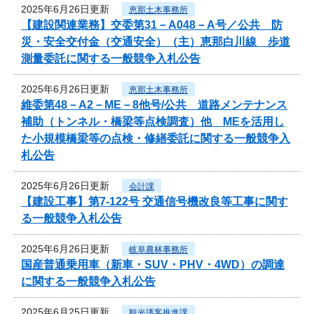
2025年6月26日更新
恵那土木事務所
【建設関連業務】交委第31－A048－A号／公共 防
災・安全交付金（交通安全）（主）恵那白川線 歩道
測量委託に関する一般競争入札公告
2025年6月26日更新
恵那土木事務所
維委第48－A2－ME－8他号/公共 道路メンテナンス
補助（トンネル・橋梁等点検調査）他 MEを活用し
た小規模橋梁等の点検・修繕委託に関する一般競争入
札公告
2025年6月26日更新
会計課
【建設工事】第7-122号 交通信号機改良等工事に関す
る一般競争入札公告
2025年6月26日更新
岐阜農林事務所
国産普通乗用車（新車・SUV・PHV・4WD）の調達
に関する一般競争入札公告
2025年6月25日更新
観光誘客推進課