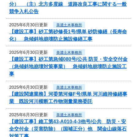
分） （主）北方多度線 道路改良工事に関する一般
競争入札公告
2025年6月30日更新
美濃土木事務所
【建設工事】砂工第砂修長1号/県単 砂防修繕（長寿命
化） 急傾斜地崩壊防止施設修繕工事
2025年6月30日更新
美濃土木事務所
【建設工事】砂工第急傾080号/公共 防災・安全交付金
（急傾斜地崩壊対策事業） 急傾斜地崩壊防止施設工
事
2025年6月30日更新
美濃土木事務所
【建設関連業務】河委第河修F号/県単 河川維持修繕事
業 既設河川横断工作物測量業務委託
2025年6月30日更新
美濃土木事務所
【建設工事】維工第43-A010-4-3他号/公共 防災・安
全交付金（災害防除）（国補正分）他 関金山線落石
対策工事