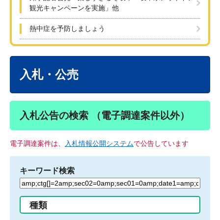
観光キャンペーンを実施」他
熱中症を予防しましょう
本
文
入札・公売
入札公告の検索 （電子調達案件以外）
電子調達案件は、
入札情報公開システム
で公告しています
キーワード検索
検
索
す
種類
る