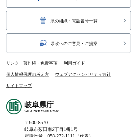
県の組織・電話番号一覧
県政へのご意見・ご提案
リンク・著作権・免責事項
利用ガイド
個人情報保護の考え方
ウェブアクセシビリティ方針
サイトマップ
岐阜県庁
GIFU Prefectural Office
〒500-8570
岐阜市薮田南2丁目1番1号
電話番号 058-272-1111（代表）