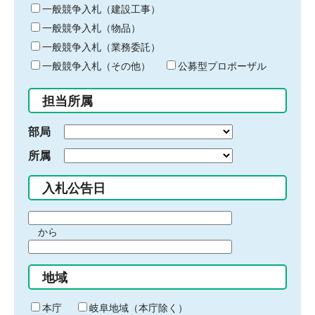
キ
一般競争入札（建設工事）
ー
一般競争入札（物品）
ワ
一般競争入札（業務委託）
ー
ド
一般競争入札（その他）
公募型プロポーザル
を
入
担当所属
力
部局
所属
入札公告日
期
から
間
期
の
間
始
地域
の
ま
終
り
わ
本庁
岐阜地域（本庁除く）