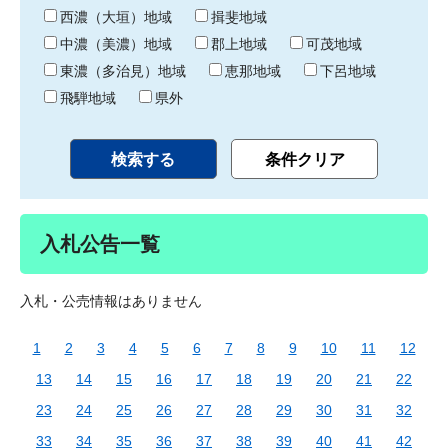
り
西濃（大垣）地域
揖斐地域
中濃（美濃）地域
郡上地域
可茂地域
東濃（多治見）地域
恵那地域
下呂地域
飛騨地域
県外
入札公告一覧
入札・公売情報はありません
1
2
3
4
5
6
7
8
9
10
11
12
13
14
15
16
17
18
19
20
21
22
23
24
25
26
27
28
29
30
31
32
33
34
35
36
37
38
39
40
41
42