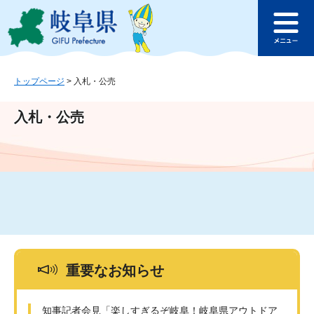
ペ
メ
このページの本文へ
ー
ニ
メ
ジ
ュ
ニ
の
ー
ュ
先
を
ー
頭
飛
トップページ
>
入札・公売
で
ば
す
し
入札・公売
。
て
本
文
へ
重要なお知らせ
知事記者会見「楽しすぎるぞ岐阜！岐阜県アウトドア