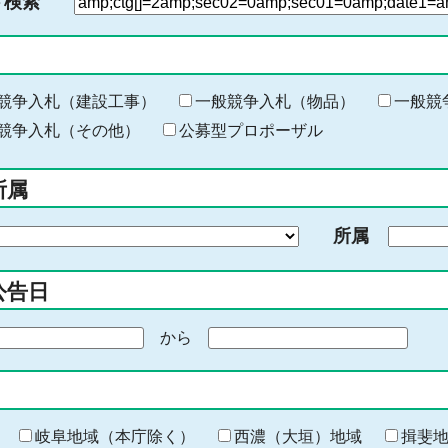
ド検索
検
索
す
る
キ
競争入札（建設工事）
一般競争入札（物品）
一般競
ー
競争入札（その他）
公募型プロポーザル
ワ
ー
所属
ド
を
所属
入
力
公告日
から
期
間
の
終
わ
岐阜地域（本庁除く）
西濃（大垣）地域
揖斐