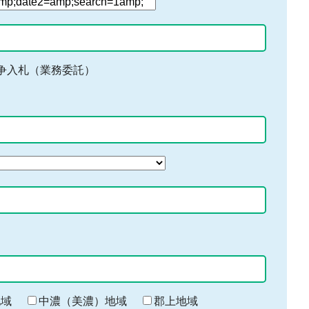
争入札（業務委託）
地域
中濃（美濃）地域
郡上地域