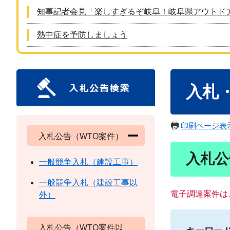
知事記者会見「楽しすぎるぞ岐阜！岐阜県アウトド
熱中症を予防しましょう
本
入札
文
印刷ページ表
入札公告（WTO案件）
入札公
一般競争入札（建設工事）
一般競争入札（建設工事以
電子調達案件は
外）
入札公告（WTO案件以