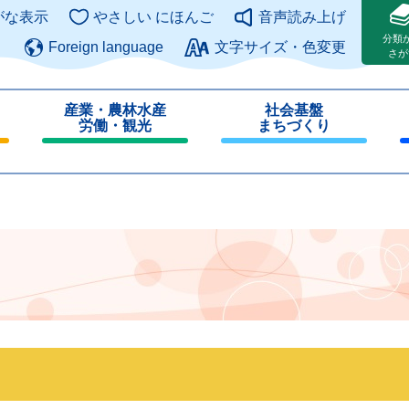
このページの本文へ
がな表示
やさしい にほんご
音声読み上げ
分類
Foreign language
文字サイズ・色変更
さが
産業・農林水産
社会基盤
労働・観光
まちづくり
閉
閉
じ
じ
る
る