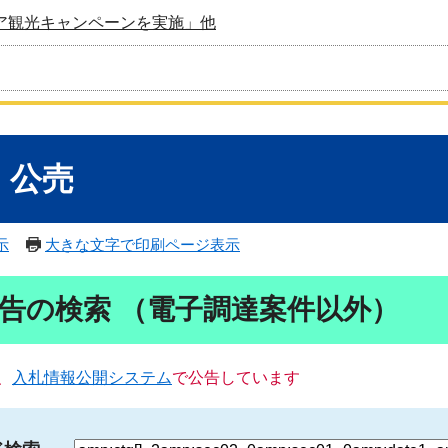
ア観光キャンペーンを実施」他
・公売
示
大きな文字で印刷ページ表示
告の検索 （電子調達案件以外）
、
入札情報公開システム
で公告しています