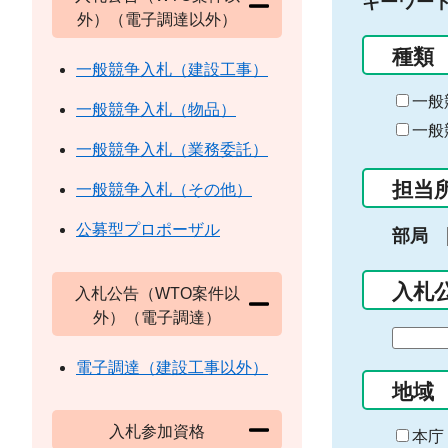
キーワー
外）（電子調達以外）
種類
一般競争入札（建設工事）
一般
一般競争入札（物品）
一般
一般競争入札（業務委託）
担当
一般競争入札（その他）
公募型プロポーザル
部局
入札
入札公告（WTO案件以
外）（電子調達）
期
間
電子調達（建設工事以外）
の
地域
始
入札参加資格
ま
本庁