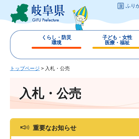
ペ
メ
ふり
ー
ニ
ジ
ュ
の
ー
先
を
くらし・防災
子ども・女性
頭
飛
環境
医療・福祉
で
ば
閉
閉
す
し
じ
じ
。
て
る
る
トップページ
>
入札・公売
本
文
へ
入札・公売
重要なお知らせ