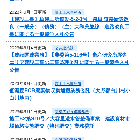
2023年9月4日更新
郡上土木事務所
【建設工事】単建工第道改-5-2-1号 県単 道路新設改
良（一般分）（債務）（主）大和美並線 道路改良工
事に関する一般競争入札公告
2023年9月4日更新
公共建築課
【建設関連業務】【農委第5-116号】畜産研究所豚舎
エリア建設工事の工事監理委託に関する一般競争入札
公告
2023年9月4日更新
高山土木事務所
低濃度PCB廃棄物収集運搬業務委託（大野郡白川村小
白川地内）
2023年9月1日更新
東部広域水道事務所
施工B2第S10号／大容量送水管整備事業 建設資材市
場価格実態調査（特別調査）業務委託
2023年9月1日更新
自動車税事務所