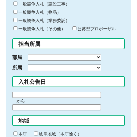
キ
一般競争入札（建設工事）
ー
一般競争入札（物品）
ワ
一般競争入札（業務委託）
ー
ド
一般競争入札（その他）
公募型プロポーザル
を
入
担当所属
力
部局
所属
入札公告日
期
から
間
期
の
間
始
地域
の
ま
終
り
わ
本庁
岐阜地域（本庁除く）