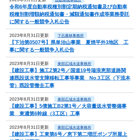
令和6年度自動車税種別割定期納税通知書及び自動車
税種別割増額納税通知書・減額通知書作成等業務委託
に関する一般競争入札公告
2023年8月31日更新
下呂農林事務所
【下治第0507号】県単治山事業 夏焼平外3地区 工
事に関する一般競争入札公告
2023年8月31日更新
東部広域水道事務所
【建設工事】施工Z第2号／国道19号瑞浪恵那道路関
連既設送水管支障移転工事等事業 No.3工区（下流本
管）既設管撤去工事
2023年8月31日更新
東部広域水道事務所
【建設工事】5債施工B2第1号／大容量送水管整備事
業 東濃第6幹線（3工区）工事
2023年8月31日更新
東部広域水道事務所
【建設工事】工東第6号／恵下第二増圧ポンプ所屋上