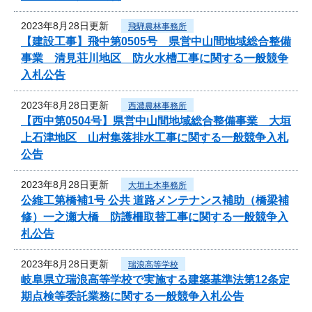
2023年8月28日更新
飛騨農林事務所
【建設工事】飛中第0505号 県営中山間地域総合整備
事業 清見荘川地区 防火水槽工事に関する一般競争
入札公告
2023年8月28日更新
西濃農林事務所
【西中第0504号】県営中山間地域総合整備事業 大垣
上石津地区 山村集落排水工事に関する一般競争入札
公告
2023年8月28日更新
大垣土木事務所
公維工第橋補1号 公共 道路メンテナンス補助（橋梁補
修）一之瀬大橋 防護柵取替工事に関する一般競争入
札公告
2023年8月28日更新
瑞浪高等学校
岐阜県立瑞浪高等学校で実施する建築基準法第12条定
期点検等委託業務に関する一般競争入札公告