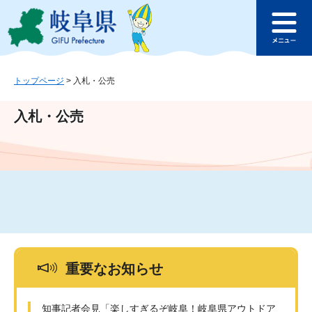
ペ
メ
このページの本文へ
ー
ニ
メ
ジ
ュ
ニ
の
ー
ュ
先
を
ー
頭
飛
トップページ
>
入札・公売
で
ば
す
し
入札・公売
。
て
本
文
へ
重要なお知らせ
知事記者会見「楽しすぎるぞ岐阜！岐阜県アウトドア