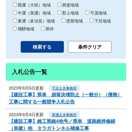
り
西濃（大垣）地域
揖斐地域
中濃（美濃）地域
郡上地域
可茂地域
東濃（多治見）地域
恵那地域
下呂地域
飛騨地域
県外
入札公告一覧
2023年9月5日更新
下呂土木事務所
【建設工事】県単 崩落決壊防止（一般分）（債務）
工事に関する一般競争入札公告
2023年9月4日更新
美濃土木事務所
【建設工事】維工第維4他号／県単 道路維持修繕
（単建）他 タラガトンネル補修工事