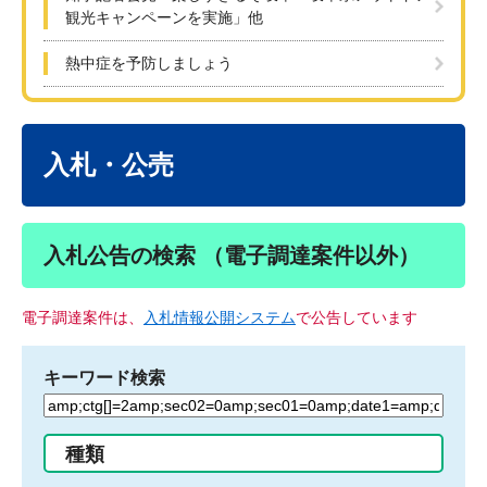
観光キャンペーンを実施」他
熱中症を予防しましょう
本
文
入札・公売
入札公告の検索 （電子調達案件以外）
電子調達案件は、
入札情報公開システム
で公告しています
キーワード検索
検
索
す
種類
る