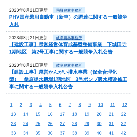
2023年8月21日更新
飛騨農林事務所
PHV国産乗用自動車（新車）の調達に関する一般競争
入札
2023年8月21日更新
岐阜農林事務所
【建設工事】県営経営体育成基盤整備事業 下城田寺
1期地区 第2号工事に関する一般競争入札公告
2023年8月21日更新
岐阜農林事務所
【建設工事】県営かんがい排水事業（保全合理化
型） 桑原揚水機場1期地区 3号ポンプ吸水槽改修工
事に関する一般競争入札公告
1
2
3
4
5
6
7
8
9
10
11
12
13
14
15
16
17
18
19
20
21
22
23
24
25
26
27
28
29
30
31
32
33
34
35
36
37
38
39
40
41
42