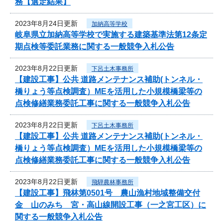
務【選定結果】
2023年8月24日更新
加納高等学校
岐阜県立加納高等学校で実施する建築基準法第12条定
期点検等委託業務に関する一般競争入札公告
2023年8月22日更新
下呂土木事務所
【建設工事】公共 道路メンテナンス補助(トンネル・
橋りょう等点検調査）MEを活用した小規模橋梁等の
点検修繕業務委託工事に関する一般競争入札公告
2023年8月22日更新
下呂土木事務所
【建設工事】公共 道路メンテナンス補助(トンネル・
橋りょう等点検調査）MEを活用した小規模橋梁等の
点検修繕業務委託工事に関する一般競争入札公告
2023年8月22日更新
飛騨農林事務所
【建設工事】飛林第0501号 農山漁村地域整備交付
金 山のみち 宮・高山線開設工事（一之宮工区）に
関する一般競争入札公告