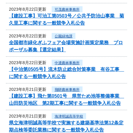
2023年8月22日更新
可茂農林事務所
【建設工事】可治工第0503号／公共予防治山事業 菊
久里工事に関する一般競争入札公告
2023年8月22日更新
公園緑地課
全国都市緑化ぎふフェア会場実施計画策定業務 プロ
ポーザル募集【選定結果】
2023年8月22日更新
中濃農林事務所
【中治第0505号】流木防止総合対策事業 有谷工事
に関する一般競争入札公告
2023年8月21日更新
飛騨農林事務所
【建設工事】飛た第0501号 県営ため池等整備事業
山田防災地区 第2期工事に関する一般競争入札公告
2023年8月21日更新
海津明誠高等学校
県立海津明誠高等学校で実施する建築基準法第12条定
期点検等委託業務に関する一般競争入札公告