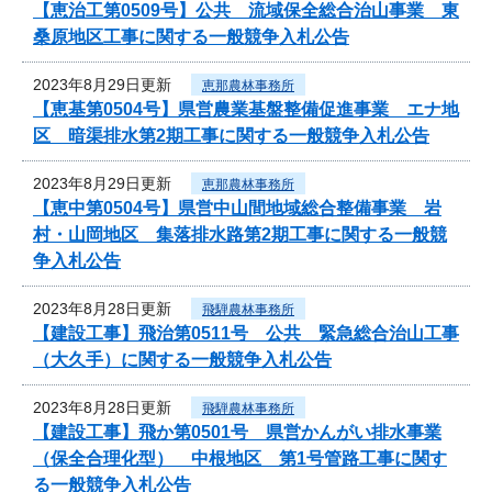
【恵治工第0509号】公共 流域保全総合治山事業 東
桑原地区工事に関する一般競争入札公告
2023年8月29日更新
恵那農林事務所
【恵基第0504号】県営農業基盤整備促進事業 エナ地
区 暗渠排水第2期工事に関する一般競争入札公告
2023年8月29日更新
恵那農林事務所
【恵中第0504号】県営中山間地域総合整備事業 岩
村・山岡地区 集落排水路第2期工事に関する一般競
争入札公告
2023年8月28日更新
飛騨農林事務所
【建設工事】飛治第0511号 公共 緊急総合治山工事
（大久手）に関する一般競争入札公告
2023年8月28日更新
飛騨農林事務所
【建設工事】飛か第0501号 県営かんがい排水事業
（保全合理化型） 中根地区 第1号管路工事に関す
る一般競争入札公告