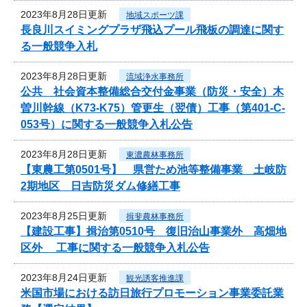
2023年8月28日更新
地域スポーツ課
長良川スイミングプラザ飛込プール飛板の調達に関す
る一般競争入札
2023年8月28日更新
流域浄水事務所
公共 社会資本整備総合交付金事業（防災・安全）木
曽川幹線（K73-K75）管更生（翌債）工事（第401-C-
053号）に関する一般競争入札公告
2023年8月28日更新
東濃農林事務所
【東農工第0501号】 県営ため池等整備事業 土岐防
2期地区 日吉防災ダム修繕工事
2023年8月25日更新
揖斐農林事務所
【建設工事】揖治第0510号 復旧治山事業外 高畑地
区外 工事に関する一般競争入札公告
2023年8月24日更新
観光誘客推進課
米国市場における訪日旅行プロモーション事業委託業