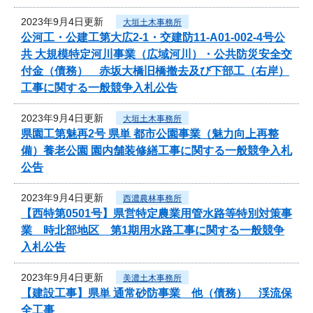
2023年9月4日更新
大垣土木事務所
公河工・公建工第大広2-1・交建防11-A01-002-4号公
共 大規模特定河川事業（広域河川）・公共防災安全交
付金（債務） 赤坂大橋旧橋撤去及び下部工（右岸）
工事に関する一般競争入札公告
2023年9月4日更新
大垣土木事務所
県園工第魅再2号 県単 都市公園事業（魅力向上再整
備）養老公園 園内舗装修繕工事に関する一般競争入札
公告
2023年9月4日更新
西濃農林事務所
【西特第0501号】県営特定農業用管水路等特別対策事
業 時北部地区 第1期用水路工事に関する一般競争
入札公告
2023年9月4日更新
美濃土木事務所
【建設工事】県単 通常砂防事業 他（債務） 渓流保
全工事