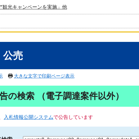
ア観光キャンペーンを実施」他
・公売
示
大きな文字で印刷ページ表示
告の検索 （電子調達案件以外）
、
入札情報公開システム
で公告しています