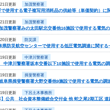
月21日更新
加茂警察署
署で使用する電子複写用消耗品の供給等（単価契約）に
月21日更新
加茂警察署
度加茂警察署みの太田駅北交番他16施設で使用する電気
月20日更新
防災課
岐阜県防災航空センターで使用する低圧電気調達に関する
月19日更新
中津川警察署
 中津川警察署坂本交番以下10施設で使用する電気の調
月19日更新
揖斐警察署
度岐阜県揖斐警察署大野交番他9施設で使用する電気の調
月19日更新
下呂土木事務所
】公共 社会資本整備総合交付金 他 蛇之尾2期工区 