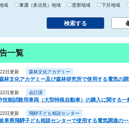
り
地域
東濃（多治見）地域
恵那地域
下呂地域
告一覧
月22日更新
森林文化アカデミー
度森林文化アカデミー及び森林研究所で使用する電気の
月22日更新
会計課
免許技能試験用車両（大型特殊自動車）の購入に関する一
月22日更新
飛騨子ども相談センター
度岐阜県飛騨子ども相談センターで使用する電気調達の