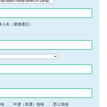
争入札（業務委託）
地域
中濃（美濃）地域
郡上地域