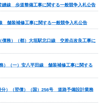
尾笠縫線 歩道整備工事に関する一般競争入札公告
原線 舗装補修工事に関する一般競争入札公告
）（債務）（都）大垣駅北口線 交差点改良工事に
）（債務）（一）安八平田線 舗装補修工事に関する
一般分）（翌債）（国）256号 道路予備設計業務