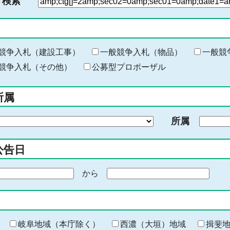
ド検索
検
索
す
る
キ
競争入札（建設工事）
一般競争入札（物品）
一般競
ー
競争入札（その他）
公募型プロポーザル
ワ
ー
所属
ド
を
所属
入
力
公告日
から
期
間
の
終
わ
岐阜地域（本庁除く）
西濃（大垣）地域
揖斐