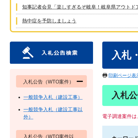
知事記者会見「楽しすぎるぞ岐阜！岐阜県アウトド
熱中症を予防しましょう
本
入札
文
印刷ページ表
入札公告（WTO案件）
入札公
一般競争入札（建設工事）
一般競争入札（建設工事以
電子調達案件は
外）
入札公告（WTO案件以