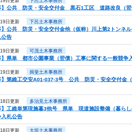
月19日更新
下呂土木事務所
事】公共 防災・安全交付金 黒石1工区 道路改良（
月19日更新
下呂土木事務所
事】公共 防災・安全交付金他（仮称）川上第2トンネ
札公告
月19日更新
可茂土木事務所
事】県単 都市公園事業（翌債）工事に関する一般競争
月19日更新
揖斐土木事務所
】第維工交安A01-037-3号 公共 防災・安全交付
月18日更新
多治見土木事務所
事】工維単第現施暮3他号 県単 現道施設整備（暮ら
争入札公告
月18日更新
大垣土木事務所