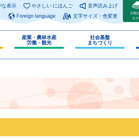
このページの本文へ
がな表示
やさしい にほんご
音声読み上げ
分類
Foreign language
文字サイズ・色変更
さが
産業・農林水産
社会基盤
労働・観光
まちづくり
閉
閉
じ
じ
る
る