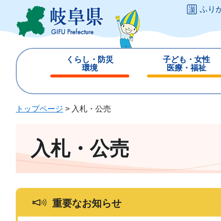
ペ
メ
ふり
ー
ニ
ジ
ュ
の
ー
先
を
くらし・防災
子ども・女性
頭
飛
環境
医療・福祉
で
ば
閉
閉
す
し
じ
じ
。
て
る
る
トップページ
>
入札・公売
本
文
へ
入札・公売
重要なお知らせ