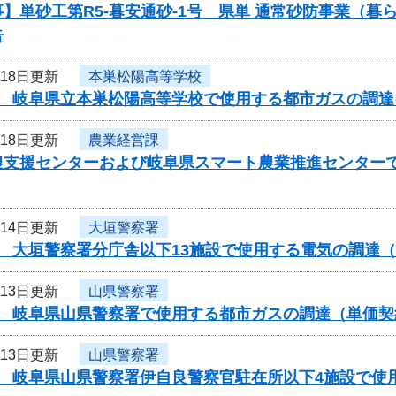
】単砂工第R5-暮安通砂-1号 県単 通常砂防事業（
告
月18日更新
本巣松陽高等学校
度 岐阜県立本巣松陽高等学校で使用する都市ガスの調
月18日更新
農業経営課
農支援センターおよび岐阜県スマート農業推進センター
月14日更新
大垣警察署
度 大垣警察署分庁舎以下13施設で使用する電気の調達
月13日更新
山県警察署
度 岐阜県山県警察署で使用する都市ガスの調達（単価
月13日更新
山県警察署
度 岐阜県山県警察署伊自良警察官駐在所以下4施設で使