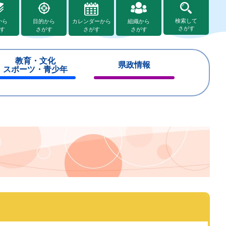
検索して
から
目的から
カレンダーから
組織から
さがす
す
さがす
さがす
さがす
教育・文化
県政情報
スポーツ・青少年
閉
閉
じ
じ
る
る