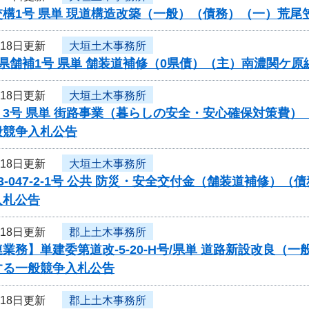
交構1号 県単 現道構造改築（一般）（債務）（一）荒
月18日更新
大垣土木事務所
県舗補1号 県単 舗装道補修（0県債）（主）南濃関ケ
月18日更新
大垣土木事務所
く3号 県単 街路事業（暮らしの安全・安心確保対策費
般競争入札公告
月18日更新
大垣土木事務所
3-047-2-1号 公共 防災・安全交付金（舗装道補修
入札公告
月18日更新
郡上土木事務所
業務】単建委第道改-5-20-H号/県単 道路新設改良（
する一般競争入札公告
月18日更新
郡上土木事務所