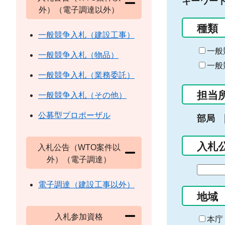
キーワー
外）（電子調達以外）
種類
一般競争入札（建設工事）
一般
一般競争入札（物品）
一般
一般競争入札（業務委託）
担当
一般競争入札（その他）
公募型プロポーザル
部局
入札
入札公告（WTO案件以
外）（電子調達）
期
間
電子調達（建設工事以外）
の
地域
始
入札参加資格
ま
本庁